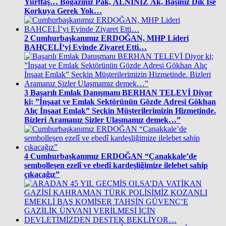
Yurttaş… Boğazınız Pak, ALNINIZ Ak, Başınız Dik İse
Korkuya Gerek Yok…
2
Cumhurbaşkanımız ERDOĞAN, MHP Lideri
BAHÇELİ’yi Evinde Ziyaret Etti…
3
Başarılı Emlak Danışmanı BERHAN TELEVİ Diyor
ki; ”İnşaat ve Emlak Sektörünün Gözde Adresi Gökhan
Alıç İnşaat Emlak” Seçkin Müşterilerimizin Hizmetinde.
Bizleri Aramanız Sizler Ulaşmamız demek…”
4
Cumhurbaşkanımız ERDOĞAN “Çanakkale’de
sembolleşen ezelî ve ebedî kardeşliğimize ilelebet sahip
çıkacağız”