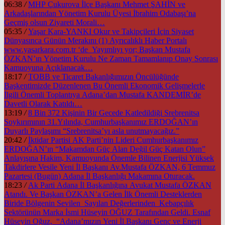
06:38
/
MHP Çukurova İlçe Başkanı Mehmet ŞAHİN ve
Arkadaşlarından Yönetim Kurulu Üyesi İbrahim Odabaşı’na
Geçmiş olsun Ziyareti Morali…
05:35
/
Yaşar Kara-YANKI Okur ve Takipçileri İçin Siyaset
Dünyasınca Günün Merakını (1) Ayrıcalıklı Haber Portalı
www.yasarkara.com.tr ‘de Yayımlıyı yor; Başkan Mustafa
ÖZKAN’ın Yönetim Kurulu Ne Zaman Tamamlanıp Onay Sonrası
Kamuoyuna Açıklanacak…
18:17
/
TOBB ve Ticaret Bakanlığımızın Öncülüğünde
Başkentimizde Düzenlenen Bu Önemli Ekonomik Gelişmelerle
İlgili Önemli Toplantıya Adana’dan Mustafa KANDEMİR’de
Davetli Olarak Katıldı…
13:19
/
8 Bin 372 Kişinin Bir Gecede Katledildiği Srebrenitsa
Soykırımının 31.Yılında, Cumhurbaşkanımız ERDOĞAN’ın
Duyarlı Paylaşımı “Srebrenitsa’yı asla unutmayacağız.”
20:42
/
İktidar Partisi AK Parti’nin Lideri Cumhurbaşkanımız
ERDOĞAN’ın “Makamdan Güç Alan Değil Güç Katan Olun”
Anlayışına Hakim, Kamuoyunda Önemle Bilinen Enerjisi Yüksek
Takdirlere Vesile Yeni İl Başkanı Av.Mustafa ÖZKAN, 6 Temmuz
Pazartesi (Bugün) Adana İl Başkanlığı Makamına Oturacak.
18:23
/
Ak Parti Adana İl Başkanlığına Avukat Mustafa ÖZKAN
Atandı. Ve Başkan ÖZKAN’a Gelen İlk Önemli Desteklerden
Biride Bölgenin Sevilen Sayılan Değerlerinden Kebapçılık
Sektörünün Marka İsmi Hüseyin OĞUZ Tarafından Geldi. Esnaf
Hüseyin Oğuz, “Adana’mızın Yeni İl Başkanı Genç ve Enerji