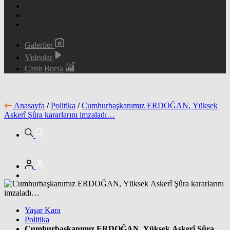
Galeriler
Videolar
Canlı Borsa
Anasayfa
/
Politika
/
Cumhurbaşkanımız ERDOĞAN, Yüksek
Askerî Şûra kararlarını imzaladı…
Yaşar Kara
Politika
Cumhurbaşkanımız ERDOĞAN, Yüksek Askerî Şûra