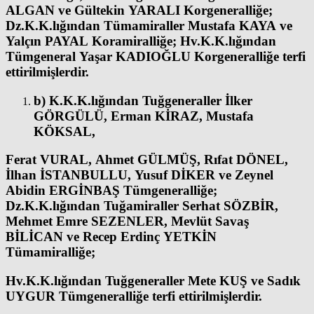
ALGAN ve Gültekin YARALI Korgeneralliğe;
Dz.K.K.lığından Tümamiraller Mustafa KAYA ve
Yalçın PAYAL Koramiralliğe; Hv.K.K.lığından
Tümgeneral Yaşar KADIOĞLU Korgeneralliğe terfi
ettirilmişlerdir.
b) K.K.K.lığından Tuğgeneraller İlker
GÖRGÜLÜ, Erman KİRAZ, Mustafa
KÖKSAL,
Ferat VURAL, Ahmet GÜLMÜŞ, Rıfat DÖNEL,
İlhan İSTANBULLU, Yusuf DİKER ve Zeynel
Abidin ERGİNBAŞ Tümgeneralliğe;
Dz.K.K.lığından Tuğamiraller Serhat SÖZBİR,
Mehmet Emre SEZENLER, Mevlüt Savaş
BİLİCAN ve Recep Erdinç YETKİN
Tümamiralliğe;
Hv.K.K.lığından Tuğgeneraller Mete KUŞ ve Sadık
UYGUR Tümgeneralliğe terfi ettirilmişlerdir.