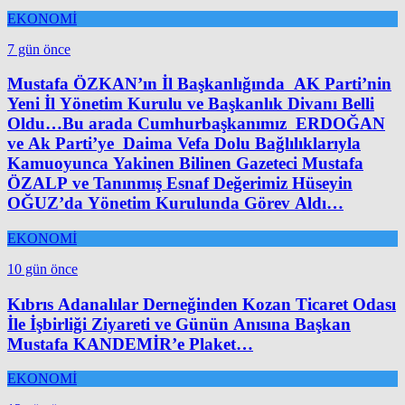
EKONOMİ
7 gün önce
Mustafa ÖZKAN’ın İl Başkanlığında AK Parti’nin
Yeni İl Yönetim Kurulu ve Başkanlık Divanı Belli
Oldu…Bu arada Cumhurbaşkanımız ERDOĞAN
ve Ak Parti’ye Daima Vefa Dolu Bağlılıklarıyla
Kamuoyunca Yakinen Bilinen Gazeteci Mustafa
ÖZALP ve Tanınmış Esnaf Değerimiz Hüseyin
OĞUZ’da Yönetim Kurulunda Görev Aldı…
EKONOMİ
10 gün önce
Kıbrıs Adanalılar Derneğinden Kozan Ticaret Odası
İle İşbirliği Ziyareti ve Günün Anısına Başkan
Mustafa KANDEMİR’e Plaket…
EKONOMİ