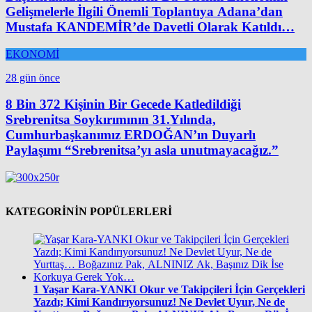
Gelişmelerle İlgili Önemli Toplantıya Adana’dan
Mustafa KANDEMİR’de Davetli Olarak Katıldı…
EKONOMİ
28 gün önce
8 Bin 372 Kişinin Bir Gecede Katledildiği
Srebrenitsa Soykırımının 31.Yılında,
Cumhurbaşkanımız ERDOĞAN’ın Duyarlı
Paylaşımı “Srebrenitsa’yı asla unutmayacağız.”
KATEGORİNİN POPÜLERLERİ
1
Yaşar Kara-YANKI Okur ve Takipçileri İçin Gerçekleri
Yazdı; Kimi Kandırıyorsunuz! Ne Devlet Uyur, Ne de