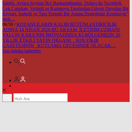
Sahibi. Ayrıca Seyhan İlçe Başkanlığından Dolayı da Tecrübeli.
Çok Çalışkan Verimli ve Kamuoyu Tarafından Güven Duyulan Bir
Kıymet. İsabetli ve Tam Yerinde Bir Atama Desteğimiz Kendisiyle”
dedi…
06:59
/
KOZANLILARIN KALBİ BÜTÜNLEŞTİRİCİLİK
ADINA 14 NİSAN 2026 BU AKŞAM İLETİŞİM UZMANI
YALÇIN KARA’NIN İMTİYAZINDA Kİ BÖLGEMİZİN 20
YILLIK ETKİLİ YAYIN ORGANI SON FİKİR
GAZETESİNİN KUTLAMA GECESİNDE OLACAK…
Son dakika
haberleri