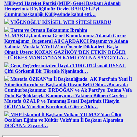
Milliyetçi Hareket Partisi (MHP) Genel Başkanı Adanalı
Hemşerimiz Büyüğümüz Devlet BAHÇELİ’yi
Cumhurbaşkanlığı Külliyesinde kabul etti…
YİĞENOĞLU KİŞİSEL WEB SİTESİ KURDU
Tarım ve Orman Bakanımız İbrahim
YUMAKLI,Jandarma Genel Komutanımız Adanalı Gurur
Kaynağımız Orgeneral Ali ÇARDAKÇI Paşamız ve Adana
Valimiz Mustafa YAVUZ’un Önemle Dikkatleri Başta
Olmak Üzere; KOZAN GAZİKÖY’DEN ETKİN DEĞER
“TÜRKEŞ MANGA”DAN KAMUOYUNA SAYGIYLA…
Genç Değerlerimizden İlayda TURGUT-İsmail UYSAL
Çifti Görkemli Bir Törenle Nişanlandı…
Mustafa ÖZKAN’ın İl Başkanlığında AK Parti’nin Yeni İl
Yönetim Kurulu ve Başkanlık Divanı Belli Oldu…Bu arada
Cumhurbaşkanımız ERDOĞAN ve Ak Parti’ye Daima Vefa
Dolu Bağlılıklarıyla Kamuoyunca Yakinen Bilinen Gazeteci
Mustafa ÖZALP ve Tanınmış Esnaf Değerimiz Hüseyin
OĞUZ’da Yönetim Kurulunda Görev Aldı…
MHP İstanbul İl Başkanı Volkan YILMAZ’dan Ülkü
Ocakları Eğitim ve Kültür Vakfı’nın İl Başkanı Alparslan
DOĞAN’a Ziyaret…