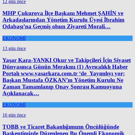
12 gün önce
MHP Çukurova İlçe Başkanı Mehmet ŞAHİN ve
Arkadaşlarından Yönetim Kurulu Üyesi İbrahim
Odabaşı’na Geçmiş olsun Ziyareti Morali…
EKONOMİ
13 gün önce
Yaşar Kara-YANKI Okur ve Takipçileri İçin Siyaset
Dünyasınca Günün Merakını (1) Ayrıcalıklı Haber
Portalı www.yasarkara.com.tr ‘de Yayımlıyı yor;
Başkan Mustafa ÖZKAN’ın Yönetim Kurulu Ne
Zaman Tamamlanıp Onay Sonrası Kamuoyuna
Açıklanacak…
EKONOMİ
16 gün önce
TOBB ve Ticaret Bakanlığımızın Öncülüğünde
Başkentimizde Düzenlenen Bu Önemli Ekonomik