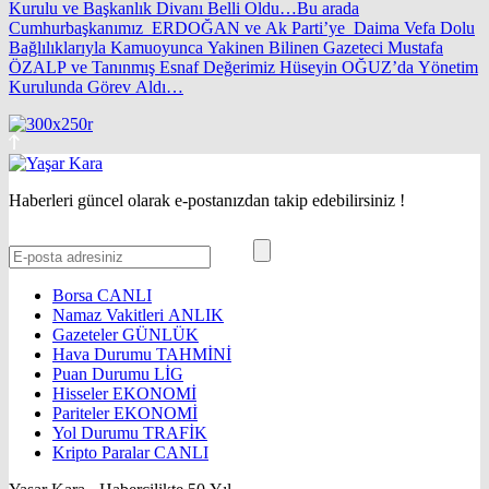
Kurulu ve Başkanlık Divanı Belli Oldu…Bu arada
Cumhurbaşkanımız ERDOĞAN ve Ak Parti’ye Daima Vefa Dolu
Bağlılıklarıyla Kamuoyunca Yakinen Bilinen Gazeteci Mustafa
ÖZALP ve Tanınmış Esnaf Değerimiz Hüseyin OĞUZ’da Yönetim
Kurulunda Görev Aldı…
Haberleri güncel olarak e-postanızdan takip edebilirsiniz !
Borsa
CANLI
Namaz Vakitleri
ANLIK
Gazeteler
GÜNLÜK
Hava Durumu
TAHMİNİ
Puan Durumu
LİG
Hisseler
EKONOMİ
Pariteler
EKONOMİ
Yol Durumu
TRAFİK
Kripto Paralar
CANLI