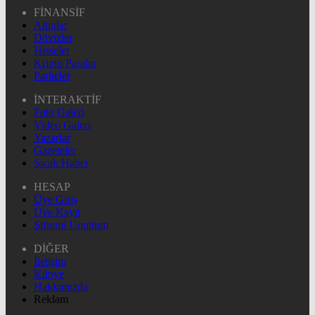
FİNANSİF
Altınlar
Dövizler
Hisseler
Kripto Paralar
Pariteler
İNTERAKTİF
Foto Galeri
Video Galeri
Yazarlar
Gazeteler
Sıcak Haber
HESAP
Üye Giriş
Üye Kayıt
Şifremi Unuttum
DİĞER
İletişim
Künye
Hakkımızda
Reklam