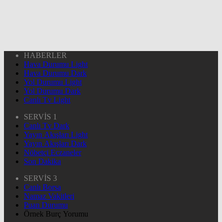
HABERLER
Hava Durumu Light
Hava Durumu Dark
Yol Durumu Light
Yol Durumu Dark
Canlı Tv Light
SERVİS 1
Canlı Tv Dark
Yayın Akışları Light
Yayın Akışları Dark
Nöbetçi Eczaneler
Son Dakika
SERVİS 3
Canlı Borsa
Namaz Vakitleri
Puan Durumu
Örnek Burç Yorumu