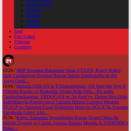
Kripto Paralar
Dövizler
Hisseler
Altınlar
Pariteler
Spor
Foto Galeri
Videolar
Gazeteler
10:26
/
Millî Savunma Bakanımız Yaşar GÜLER, Kuzey Kıbrıs
Türk Cumhuriyeti Dışişleri Bakanı Tahsin Ertuğruloğlu ile Bir
Araya Geldi…
19:04
/
Mustafa ÖZKAN’ın İl Başkanlığında AK Parti’nin Yeni İl
Yönetim Kurulu ve Başkanlık Divanı Belli Oldu…Bu arada
Cumhurbaşkanımız ERDOĞAN ve Ak Parti’ye Daima Vefa Dolu
Bağlılıklarıyla Kamuoyunca Yakinen Bilinen Gazeteci Mustafa
ÖZALP ve Tanınmış Esnaf Değerimiz Hüseyin OĞUZ’da Yönetim
Kurulunda Görev Aldı…
05:56
/
Kıbrıs Adanalılar Derneğinden Kozan Ticaret Odası İle
İşbirliği Ziyareti ve Günün Anısına Başkan Mustafa KANDEMİR’e
Plaket…