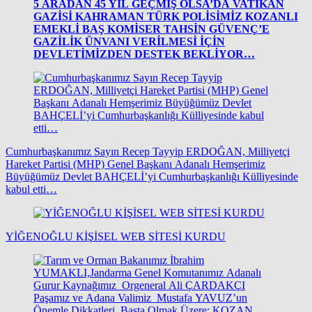
5
ARADAN 45 YIL GEÇMİŞ OLSA’DA VATİKAN
GAZİSİ KAHRAMAN TÜRK POLİSİMİZ KOZANLI
EMEKLİ BAŞ KOMİSER TAHSİN GÜVENÇ’E
GAZİLİK ÜNVANI VERİLMESİ İÇİN
DEVLETİMİZDEN DESTEK BEKLİYOR…
Cumhurbaşkanımız Sayın Recep Tayyip ERDOĞAN, Milliyetçi
Hareket Partisi (MHP) Genel Başkanı Adanalı Hemşerimiz
Büyüğümüz Devlet BAHÇELİ’yi Cumhurbaşkanlığı Külliyesinde
kabul etti…
YİĞENOĞLU KİŞİSEL WEB SİTESİ KURDU