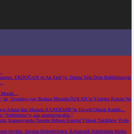
i…
kanımız ERDOĞAN ve Ak Parti’ye Daima Vefa Dolu Bağlılıklarıyla
ı…
…
i Morali…
m.tr ‘de Yayımlıyı yor; Başkan Mustafa ÖZKAN’ın Yönetim Kurulu Ne
antıya Adana’dan Mustafa KANDEMİR’de Davetli Olarak Katıldı…
 “Srebrenitsa’yı asla unutmayacağız.”
m, Kamuoyunda Önemle Bilinen Enerjisi Yüksek Takdirlere Vesile
nin Sevilen Sayılan Değerlerinden Kebapçılık Sektörünün Marka