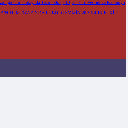
kanlığından Dolayı da Tecrübeli. Çok Çalışkan Verimli ve Kamuoyu
’NIN İMTİYAZINDA Kİ BÖLGEMİZİN 20 YILLIK ETKİLİ