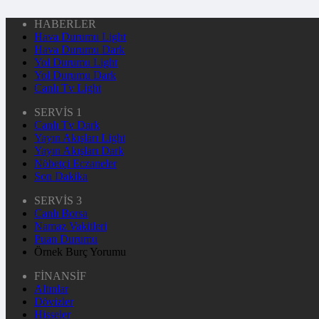
HABERLER
Hava Durumu Light
Hava Durumu Dark
Yol Durumu Light
Yol Durumu Dark
Canlı Tv Light
SERVİS 1
Canlı Tv Dark
Yayın Akışları Light
Yayın Akışları Dark
Nöbetçi Eczaneler
Son Dakika
SERVİS 3
Canlı Borsa
Namaz Vakitleri
Puan Durumu
Örnek Burç Yorumu
FİNANSİF
Altınlar
Dövizler
Hisseler