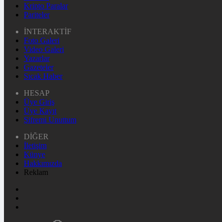
Kripto Paralar
Pariteler
İNTERAKTİF
Foto Galeri
Video Galeri
Yazarlar
Gazeteler
Sıcak Haber
HESAP
Üye Giriş
Üye Kayıt
Şifremi Unuttum
DİĞER
İletişim
Künye
Hakkımızda
Reklam