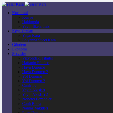
Kurumsal
Künye
Hakkımda
Yayın İlkelerimiz
Köşe Yazıları
Yaşar Kara
Polyanna Succi Kara
Gündem
Ekonomi
Servisler
Vizyondaki Filmler
Haftanin Filmleri
Hava Durumu
Hava Durumu 2
Yol Durumu
Yol Durumu 2
Canlı Tv
Yayın Akışları
Yayın Akışları 2
Nöbetçi Eczaneler
Canlı Borsa
Namaz Vakitleri
Puan Durumu