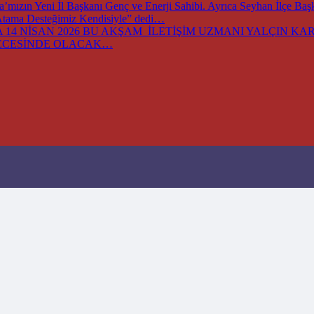
ızın Yeni İl Başkanı Genç ve Enerji Sahibi. Ayrıca Seyhan İlçe Baş
 Atama Desteğimiz Kendisiyle” dedi…
14 NİSAN 2026 BU AKŞAM İLETİŞİM UZMANI YALÇIN KARA
GECESİNDE OLACAK…