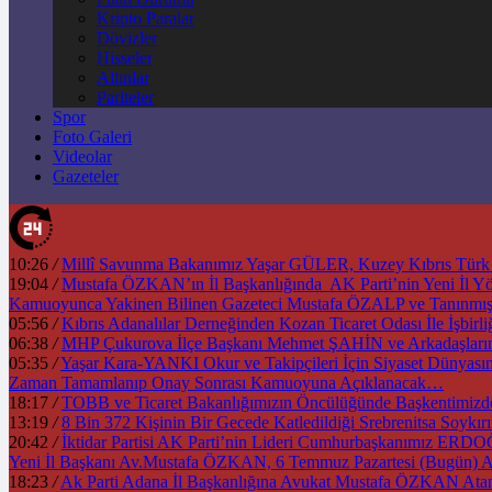
Kripto Paralar
Dövizler
Hisseler
Altınlar
Pariteler
Spor
Foto Galeri
Videolar
Gazeteler
10:26
/
Millî Savunma Bakanımız Yaşar GÜLER, Kuzey Kıbrıs Türk Cu
19:04
/
Mustafa ÖZKAN’ın İl Başkanlığında AK Parti’nin Yeni İl 
Kamuoyunca Yakinen Bilinen Gazeteci Mustafa ÖZALP ve Tanınmı
05:56
/
Kıbrıs Adanalılar Derneğinden Kozan Ticaret Odası İle İşb
06:38
/
MHP Çukurova İlçe Başkanı Mehmet ŞAHİN ve Arkadaşlarınd
05:35
/
Yaşar Kara-YANKI Okur ve Takipçileri İçin Siyaset Dünyası
Zaman Tamamlanıp Onay Sonrası Kamuoyuna Açıklanacak…
18:17
/
TOBB ve Ticaret Bakanlığımızın Öncülüğünde Başkentimizd
13:19
/
8 Bin 372 Kişinin Bir Gecede Katledildiği Srebrenitsa Soyk
20:42
/
İktidar Partisi AK Parti’nin Lideri Cumhurbaşkanımız ERD
Yeni İl Başkanı Av.Mustafa ÖZKAN, 6 Temmuz Pazartesi (Bugün) A
18:23
/
Ak Parti Adana İl Başkanlığına Avukat Mustafa ÖZKAN Atan