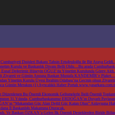
mhuriyeti Dışişleri Bakanı Tahsin Ertuğruloğlu ile Bir Araya Geld
Yönetim Kurulu ve Başkanlık Divanı Belli Oldu…Bu arada Cumhurbaş
ş Esnaf Değerimiz Hüseyin OĞUZ’da Yönetim Kurulunda Görev Ald
irliği Ziyareti ve Günün Anısına Başkan Mustafa KANDEMİR’e Plaket
an Yönetim Kurulu Üyesi İbrahim Odabaşı’na Geçmiş olsun Ziyaret
nca Günün Merakını (1) Ayrıcalıklı Haber Portalı www.yasarkara.co
e Düzenlenen Bu Önemli Ekonomik Gelişmelerle İlgili Önemli Topl
ırımının 31.Yılında, Cumhurbaşkanımız ERDOĞAN’ın Duyarlı Paylaşımı
OĞAN’ın “Makamdan Güç Alan Değil Güç Katan Olun” Anlayışına Haki
dana İl Başkanlığı Makamına Oturacak.
dı. Ve Başkan ÖZKAN’a Gelen İlk Önemli Desteklerden Biride Bölge