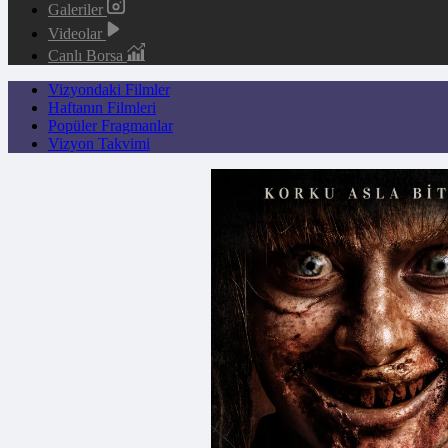
Galeriler
Videolar
Canlı Borsa
Vizyondaki Filmler
Haftanın Filmleri
Popüler Fragmanlar
Vizyon Takvimi