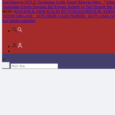
İsmi Hüseyin OĞUZ Tarafından Geldi. Esnaf Hüseyin Oğuz, “Adana’m
Tarafından Güven Duyulan Bir Kıymet. İsabetli ve Tam Yerinde Bir
06:59
/
KOZANLILARIN KALBİ BÜTÜNLEŞTİRİCİLİK ADINA 
YAYIN ORGANI SON FİKİR GAZETESİNİN KUTLAMA 
Son dakika
haberleri