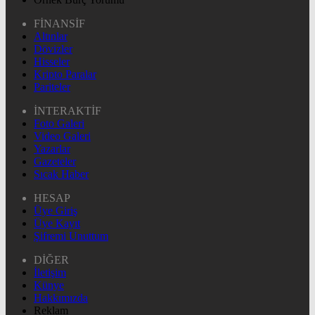
FİNANSİF
Altınlar
Dövizler
Hisseler
Kripto Paralar
Pariteler
İNTERAKTİF
Foto Galeri
Video Galeri
Yazarlar
Gazeteler
Sıcak Haber
HESAP
Üye Giriş
Üye Kayıt
Şifremi Unuttum
DİĞER
İletişim
Künye
Hakkımızda
Reklam