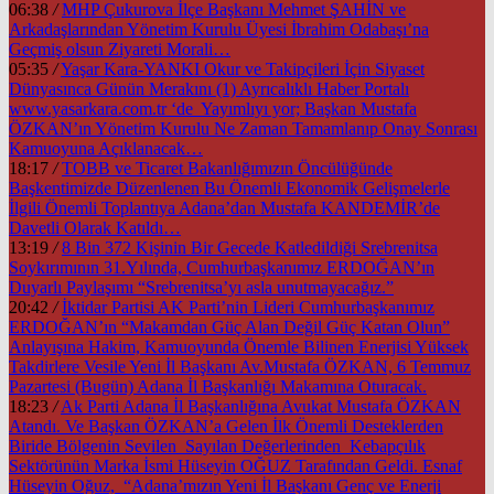
06:38
/
MHP Çukurova İlçe Başkanı Mehmet ŞAHİN ve
Arkadaşlarından Yönetim Kurulu Üyesi İbrahim Odabaşı’na
Geçmiş olsun Ziyareti Morali…
05:35
/
Yaşar Kara-YANKI Okur ve Takipçileri İçin Siyaset
Dünyasınca Günün Merakını (1) Ayrıcalıklı Haber Portalı
www.yasarkara.com.tr ‘de Yayımlıyı yor; Başkan Mustafa
ÖZKAN’ın Yönetim Kurulu Ne Zaman Tamamlanıp Onay Sonrası
Kamuoyuna Açıklanacak…
18:17
/
TOBB ve Ticaret Bakanlığımızın Öncülüğünde
Başkentimizde Düzenlenen Bu Önemli Ekonomik Gelişmelerle
İlgili Önemli Toplantıya Adana’dan Mustafa KANDEMİR’de
Davetli Olarak Katıldı…
13:19
/
8 Bin 372 Kişinin Bir Gecede Katledildiği Srebrenitsa
Soykırımının 31.Yılında, Cumhurbaşkanımız ERDOĞAN’ın
Duyarlı Paylaşımı “Srebrenitsa’yı asla unutmayacağız.”
20:42
/
İktidar Partisi AK Parti’nin Lideri Cumhurbaşkanımız
ERDOĞAN’ın “Makamdan Güç Alan Değil Güç Katan Olun”
Anlayışına Hakim, Kamuoyunda Önemle Bilinen Enerjisi Yüksek
Takdirlere Vesile Yeni İl Başkanı Av.Mustafa ÖZKAN, 6 Temmuz
Pazartesi (Bugün) Adana İl Başkanlığı Makamına Oturacak.
18:23
/
Ak Parti Adana İl Başkanlığına Avukat Mustafa ÖZKAN
Atandı. Ve Başkan ÖZKAN’a Gelen İlk Önemli Desteklerden
Biride Bölgenin Sevilen Sayılan Değerlerinden Kebapçılık
Sektörünün Marka İsmi Hüseyin OĞUZ Tarafından Geldi. Esnaf
Hüseyin Oğuz, “Adana’mızın Yeni İl Başkanı Genç ve Enerji