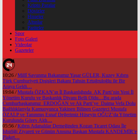
Kripto Paralar
Dövizler
Hisseler
Altınlar
Pariteler
Spor
Foto Galeri
Videolar
Gazeteler
10:26
/
Millî Savunma Bakanımız Yaşar GÜLER, Kuzey Kıbrıs
Türk Cumhuriyeti Dışişleri Bakanı Tahsin Ertuğruloğlu ile Bir
Araya Geldi…
19:04
/
Mustafa ÖZKAN’ın İl Başkanlığında AK Parti’nin Yeni İl
Yönetim Kurulu ve Başkanlık Divanı Belli Oldu…Bu arada
Cumhurbaşkanımız ERDOĞAN ve Ak Parti’ye Daima Vefa Dolu
Bağlılıklarıyla Kamuoyunca Yakinen Bilinen Gazeteci Mustafa
ÖZALP ve Tanınmış Esnaf Değerimiz Hüseyin OĞUZ’da Yönetim
Kurulunda Görev Aldı…
05:56
/
Kıbrıs Adanalılar Derneğinden Kozan Ticaret Odası İle
İşbirliği Ziyareti ve Günün Anısına Başkan Mustafa KANDEMİR’e
Plaket…