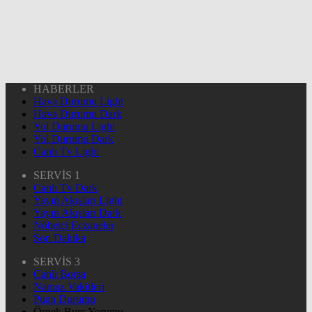
HABERLER
Hava Durumu Light
Hava Durumu Dark
Yol Durumu Light
Yol Durumu Dark
Canlı Tv Light
SERVİS 1
Canlı Tv Dark
Yayın Akışları Light
Yayın Akışları Dark
Nöbetçi Eczaneler
Son Dakika
SERVİS 3
Canlı Borsa
Namaz Vakitleri
Puan Durumu
Örnek Burç Yorumu