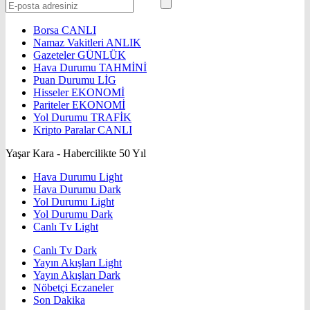
Borsa
CANLI
Namaz Vakitleri
ANLIK
Gazeteler
GÜNLÜK
Hava Durumu
TAHMİNİ
Puan Durumu
LİG
Hisseler
EKONOMİ
Pariteler
EKONOMİ
Yol Durumu
TRAFİK
Kripto Paralar
CANLI
Yaşar Kara - Habercilikte 50 Yıl
Hava Durumu Light
Hava Durumu Dark
Yol Durumu Light
Yol Durumu Dark
Canlı Tv Light
Canlı Tv Dark
Yayın Akışları Light
Yayın Akışları Dark
Nöbetçi Eczaneler
Son Dakika