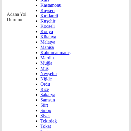
Kastamonu
Kayseri
Adana
Yol
Kırklareli
Durumu
Kırşehir
Kocaeli
Konya
Kütahya
Malatya
Manisa
Kahramanmaraş
Mardin
Muğla
Muş
Nevşehir
Niğde
Ordu
Rize
Sakarya
Samsun
Siirt
Sinop
Sivas
Tekirdağ
Tokat