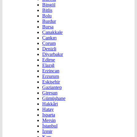
Bingöl
Bitlis
Bolu
Burdur
Bursa
Çanakkale
Çankırı
Çorum
Denizli
Diyarbakır
Edirne
Elazığ
Erzincan
Erzurum
Eskişehir
Gaziantep
Giresun
Gümüşhane
Hakkâri
Hatay
Isparta
Mersin
İstanbul
İzmir
Kars