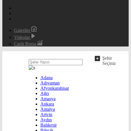
Galeriler
Videolar
Canlı Borsa
Şehir
Seçiniz
Adana
Adıyaman
Afyonkarahisar
Ağrı
Amasya
Ankara
Antalya
Artvin
Aydın
Balıkesir
Bilecik