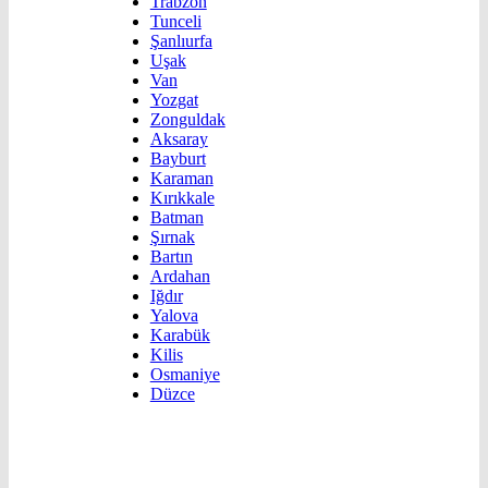
Trabzon
Tunceli
Şanlıurfa
Uşak
Van
Yozgat
Zonguldak
Aksaray
Bayburt
Karaman
Kırıkkale
Batman
Şırnak
Bartın
Ardahan
Iğdır
Yalova
Karabük
Kilis
Osmaniye
Düzce