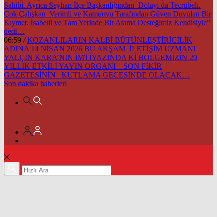
Sahibi. Ayrıca Seyhan İlçe Başkanlığından Dolayı da Tecrübeli.
Çok Çalışkan Verimli ve Kamuoyu Tarafından Güven Duyulan Bir
Kıymet. İsabetli ve Tam Yerinde Bir Atama Desteğimiz Kendisiyle”
dedi…
06:59
/
KOZANLILARIN KALBİ BÜTÜNLEŞTİRİCİLİK
ADINA 14 NİSAN 2026 BU AKŞAM İLETİŞİM UZMANI
YALÇIN KARA’NIN İMTİYAZINDA Kİ BÖLGEMİZİN 20
YILLIK ETKİLİ YAYIN ORGANI SON FİKİR
GAZETESİNİN KUTLAMA GECESİNDE OLACAK…
Son dakika
haberleri