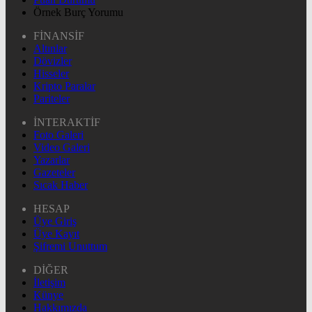
Örnek Burç Yorumu
FİNANSİF
Altınlar
Dövizler
Hisseler
Kripto Paralar
Pariteler
İNTERAKTİF
Foto Galeri
Video Galeri
Yazarlar
Gazeteler
Sıcak Haber
HESAP
Üye Giriş
Üye Kayıt
Şifremi Unuttum
DİĞER
İletişim
Künye
Hakkımızda