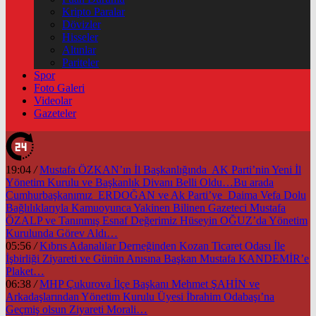
Kripto Paralar
Dövizler
Hisseler
Altınlar
Pariteler
Spor
Foto Galeri
Videolar
Gazeteler
19:04
/
Mustafa ÖZKAN’ın İl Başkanlığında AK Parti’nin Yeni İl
Yönetim Kurulu ve Başkanlık Divanı Belli Oldu…Bu arada
Cumhurbaşkanımız ERDOĞAN ve Ak Parti’ye Daima Vefa Dolu
Bağlılıklarıyla Kamuoyunca Yakinen Bilinen Gazeteci Mustafa
ÖZALP ve Tanınmış Esnaf Değerimiz Hüseyin OĞUZ’da Yönetim
Kurulunda Görev Aldı…
05:56
/
Kıbrıs Adanalılar Derneğinden Kozan Ticaret Odası İle
İşbirliği Ziyareti ve Günün Anısına Başkan Mustafa KANDEMİR’e
Plaket…
06:38
/
MHP Çukurova İlçe Başkanı Mehmet ŞAHİN ve
Arkadaşlarından Yönetim Kurulu Üyesi İbrahim Odabaşı’na
Geçmiş olsun Ziyareti Morali…