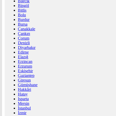
Bilecik
Bingöl
Bitlis
Bolu
Burdur
Bursa
Çanakkale
Çankırı
Çorum
Denizli
Diyarbakır
Edirne
Elazığ
Erzincan
Erzurum
Eskişehir
Gaziantep
Giresun
Gümüşhane
Hakkâri
Hatay
Isparta
Mersin
İstanbul
İzmir