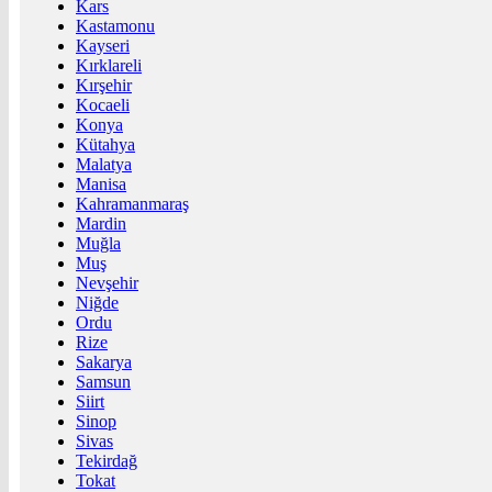
Kars
Kastamonu
Kayseri
Kırklareli
Kırşehir
Kocaeli
Konya
Kütahya
Malatya
Manisa
Kahramanmaraş
Mardin
Muğla
Muş
Nevşehir
Niğde
Ordu
Rize
Sakarya
Samsun
Siirt
Sinop
Sivas
Tekirdağ
Tokat