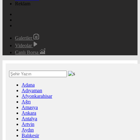
Reklam
Galeriler
Videolar
Canlı Borsa
Adana
Adıyaman
Afyonkarahisar
Ağrı
Amasya
Ankara
Antalya
Artvin
Aydın
Balıkesir