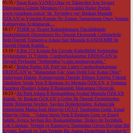
05:35
/
Yaşar Kara-YANKI Okur ve Takipçileri İçin Siyaset
Dünyasınca Günün Merakını (1) Ayrıcalıklı Haber Portalı
www.yasarkara.com.tr ‘de Yayımlıyı yor; Başkan Mustafa
ÖZKAN’ın Yönetim Kurulu Ne Zaman Tamamlanıp Onay Sonrası
Kamuoyuna Açıklanacak…
18:17
/
TOBB ve Ticaret Bakanlığımızın Öncülüğünde
Başkentimizde Düzenlenen Bu Önemli Ekonomik Gelişmelerle
İlgili Önemli Toplantıya Adana’dan Mustafa KANDEMİR’de
Davetli Olarak Katıldı…
13:19
/
8 Bin 372 Kişinin Bir Gecede Katledildiği Srebrenitsa
Soykırımının 31.Yılında, Cumhurbaşkanımız ERDOĞAN’ın
Duyarlı Paylaşımı “Srebrenitsa’yı asla unutmayacağız.”
20:42
/
İktidar Partisi AK Parti’nin Lideri Cumhurbaşkanımız
ERDOĞAN’ın “Makamdan Güç Alan Değil Güç Katan Olun”
Anlayışına Hakim, Kamuoyunda Önemle Bilinen Enerjisi Yüksek
Takdirlere Vesile Yeni İl Başkanı Av.Mustafa ÖZKAN, 6 Temmuz
Pazartesi (Bugün) Adana İl Başkanlığı Makamına Oturacak.
18:23
/
Ak Parti Adana İl Başkanlığına Avukat Mustafa ÖZKAN
Atandı. Ve Başkan ÖZKAN’a Gelen İlk Önemli Desteklerden
Biride Bölgenin Sevilen Sayılan Değerlerinden Kebapçılık
Sektörünün Marka İsmi Hüseyin OĞUZ Tarafından Geldi. Esnaf
Hüseyin Oğuz, “Adana’mızın Yeni İl Başkanı Genç ve Enerji
Sahibi. Ayrıca Seyhan İlçe Başkanlığından Dolayı da Tecrübeli.
Çok Çalışkan Verimli ve Kamuoyu Tarafından Güven Duyulan Bir
Kıymet. İsabetli ve Tam Yerinde Bir Atama Desteğimiz Kendisiyle”