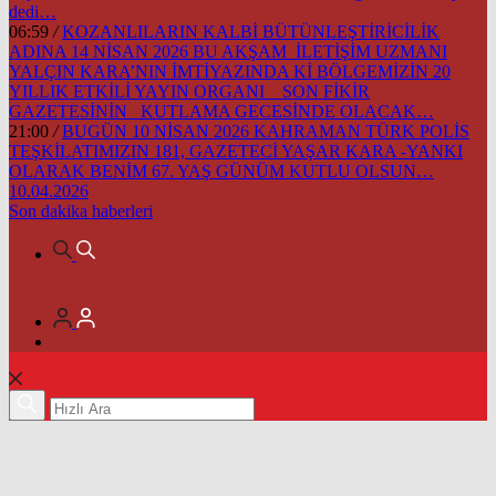
dedi…
06:59
/
KOZANLILARIN KALBİ BÜTÜNLEŞTİRİCİLİK
ADINA 14 NİSAN 2026 BU AKŞAM İLETİŞİM UZMANI
YALÇIN KARA’NIN İMTİYAZINDA Kİ BÖLGEMİZİN 20
YILLIK ETKİLİ YAYIN ORGANI SON FİKİR
GAZETESİNİN KUTLAMA GECESİNDE OLACAK…
21:00
/
BUGÜN 10 NİSAN 2026 KAHRAMAN TÜRK POLİS
TEŞKİLATIMIZIN 181, GAZETECİ YAŞAR KARA -YANKI
OLARAK BENİM 67. YAŞ GÜNÜM KUTLU OLSUN…
10.04.2026
Son dakika
haberleri