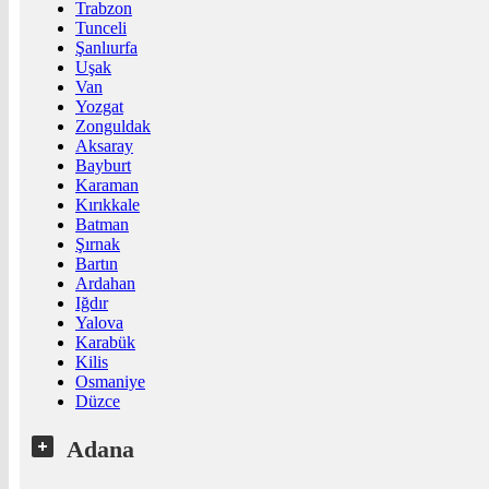
Trabzon
Tunceli
Şanlıurfa
Uşak
Van
Yozgat
Zonguldak
Aksaray
Bayburt
Karaman
Kırıkkale
Batman
Şırnak
Bartın
Ardahan
Iğdır
Yalova
Karabük
Kilis
Osmaniye
Düzce
Adana