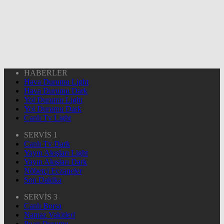
HABERLER
Hava Durumu Light
Hava Durumu Dark
Yol Durumu Light
Yol Durumu Dark
Canlı Tv Light
SERVİS 1
Canlı Tv Dark
Yayın Akışları Light
Yayın Akışları Dark
Nöbetçi Eczaneler
Son Dakika
SERVİS 3
Canlı Borsa
Namaz Vakitleri
Puan Durumu