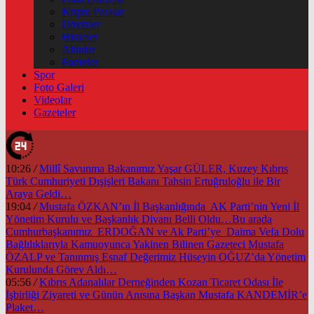
Kripto Paralar
Dövizler
Hisseler
Altınlar
Pariteler
Spor
Foto Galeri
Videolar
Gazeteler
10:26
/
Millî Savunma Bakanımız Yaşar GÜLER, Kuzey Kıbrıs
Türk Cumhuriyeti Dışişleri Bakanı Tahsin Ertuğruloğlu ile Bir
Araya Geldi…
19:04
/
Mustafa ÖZKAN’ın İl Başkanlığında AK Parti’nin Yeni İl
Yönetim Kurulu ve Başkanlık Divanı Belli Oldu…Bu arada
Cumhurbaşkanımız ERDOĞAN ve Ak Parti’ye Daima Vefa Dolu
Bağlılıklarıyla Kamuoyunca Yakinen Bilinen Gazeteci Mustafa
ÖZALP ve Tanınmış Esnaf Değerimiz Hüseyin OĞUZ’da Yönetim
Kurulunda Görev Aldı…
05:56
/
Kıbrıs Adanalılar Derneğinden Kozan Ticaret Odası İle
İşbirliği Ziyareti ve Günün Anısına Başkan Mustafa KANDEMİR’e
Plaket…