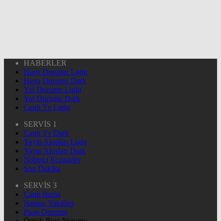
HABERLER
Hava Durumu Light
Hava Durumu Dark
Yol Durumu Light
Yol Durumu Dark
Canlı Tv Light
SERVİS 1
Canlı Tv Dark
Yayın Akışları Light
Yayın Akışları Dark
Nöbetçi Eczaneler
Son Dakika
SERVİS 3
Canlı Borsa
Namaz Vakitleri
Puan Durumu
Örnek Burç Yorumu