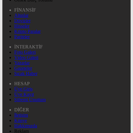
FİNANSİF
Altınlar
Dövizler
Hisseler
Kripto Paralar
Pariteler
İNTERAKTİF
Foto Galeri
Video Galeri
Yazarlar
Gazeteler
Sıcak Haber
HESAP
Üye Giriş
Üye Kayıt
Şifremi Unuttum
DİĞER
İletişim
Künye
Hakkımızda
Reklam