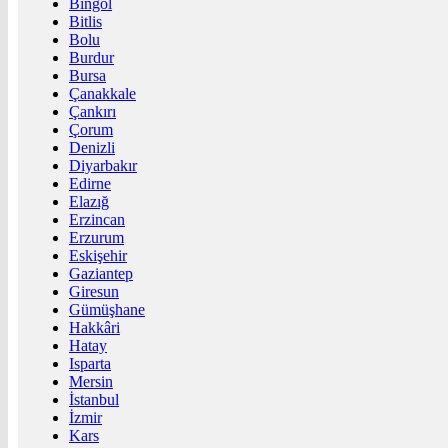
Bingöl
Bitlis
Bolu
Burdur
Bursa
Çanakkale
Çankırı
Çorum
Denizli
Diyarbakır
Edirne
Elazığ
Erzincan
Erzurum
Eskişehir
Gaziantep
Giresun
Gümüşhane
Hakkâri
Hatay
Isparta
Mersin
İstanbul
İzmir
Kars