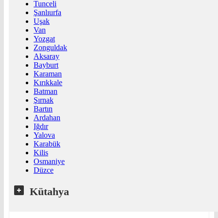
Tunceli
Şanlıurfa
Uşak
Van
Yozgat
Zonguldak
Aksaray
Bayburt
Karaman
Kırıkkale
Batman
Şırnak
Bartın
Ardahan
Iğdır
Yalova
Karabük
Kilis
Osmaniye
Düzce
Kütahya