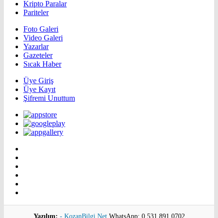
Kripto Paralar
Pariteler
Foto Galeri
Video Galeri
Yazarlar
Gazeteler
Sıcak Haber
Üye Giriş
Üye Kayıt
Şifremi Unuttum
Yazılım:
- KozanBilgi.Net
WhatsApp: 0 531 891 0702