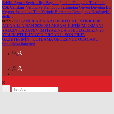
Sahibi. Ayrıca Seyhan İlçe Başkanlığından Dolayı da Tecrübeli.
Çok Çalışkan Verimli ve Kamuoyu Tarafından Güven Duyulan Bir
Kıymet. İsabetli ve Tam Yerinde Bir Atama Desteğimiz Kendisiyle”
dedi…
06:59
/
KOZANLILARIN KALBİ BÜTÜNLEŞTİRİCİLİK
ADINA 14 NİSAN 2026 BU AKŞAM İLETİŞİM UZMANI
YALÇIN KARA’NIN İMTİYAZINDA Kİ BÖLGEMİZİN 20
YILLIK ETKİLİ YAYIN ORGANI SON FİKİR
GAZETESİNİN KUTLAMA GECESİNDE OLACAK…
Son dakika
haberleri