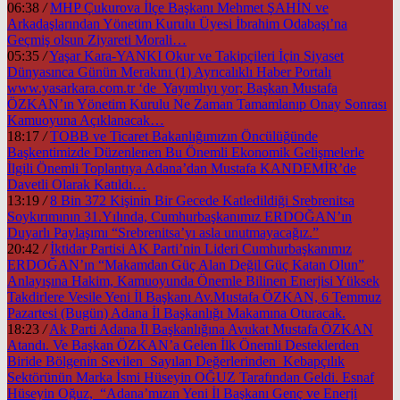
06:38
/
MHP Çukurova İlçe Başkanı Mehmet ŞAHİN ve
Arkadaşlarından Yönetim Kurulu Üyesi İbrahim Odabaşı’na
Geçmiş olsun Ziyareti Morali…
05:35
/
Yaşar Kara-YANKI Okur ve Takipçileri İçin Siyaset
Dünyasınca Günün Merakını (1) Ayrıcalıklı Haber Portalı
www.yasarkara.com.tr ‘de Yayımlıyı yor; Başkan Mustafa
ÖZKAN’ın Yönetim Kurulu Ne Zaman Tamamlanıp Onay Sonrası
Kamuoyuna Açıklanacak…
18:17
/
TOBB ve Ticaret Bakanlığımızın Öncülüğünde
Başkentimizde Düzenlenen Bu Önemli Ekonomik Gelişmelerle
İlgili Önemli Toplantıya Adana’dan Mustafa KANDEMİR’de
Davetli Olarak Katıldı…
13:19
/
8 Bin 372 Kişinin Bir Gecede Katledildiği Srebrenitsa
Soykırımının 31.Yılında, Cumhurbaşkanımız ERDOĞAN’ın
Duyarlı Paylaşımı “Srebrenitsa’yı asla unutmayacağız.”
20:42
/
İktidar Partisi AK Parti’nin Lideri Cumhurbaşkanımız
ERDOĞAN’ın “Makamdan Güç Alan Değil Güç Katan Olun”
Anlayışına Hakim, Kamuoyunda Önemle Bilinen Enerjisi Yüksek
Takdirlere Vesile Yeni İl Başkanı Av.Mustafa ÖZKAN, 6 Temmuz
Pazartesi (Bugün) Adana İl Başkanlığı Makamına Oturacak.
18:23
/
Ak Parti Adana İl Başkanlığına Avukat Mustafa ÖZKAN
Atandı. Ve Başkan ÖZKAN’a Gelen İlk Önemli Desteklerden
Biride Bölgenin Sevilen Sayılan Değerlerinden Kebapçılık
Sektörünün Marka İsmi Hüseyin OĞUZ Tarafından Geldi. Esnaf
Hüseyin Oğuz, “Adana’mızın Yeni İl Başkanı Genç ve Enerji