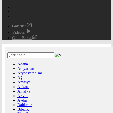
Galeriler
Videolar
Canlı Borsa
Adana
Adıyaman
Afyonkarahisar
Ağrı
Amasya
Ankara
Antalya
Artvin
Aydın
Balıkesir
Bilecik