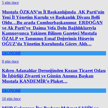
5 gün önce
Mustafa ÖZKAN’ın İl Başkanlığında AK Parti’nin
Yeni İl Yönetim Kurulu ve Başkanlık Divanı Belli
Oldu…Bu arada Cumhurbaşkanımız ERDOĞAN
ve Ak Parti’ye Daima Vefa Dolu Bağlılıklarıyla
Kamuoyunca Yakinen Bilinen Gazeteci Mustafa
ÖZALP ve Tanınmış Esnaf Değerimiz Hüseyin
OĞUZ’da Yönetim Kurulunda Görev Aldı…
EKONOMİ
8 gün önce
Kıbrıs Adanalılar Derneğinden Kozan Ticaret Odası
İle İşbirliği Ziyareti ve Günün Anısına Başkan
Mustafa KANDEMİR’e Plaket…
EKONOMİ
10 gün önce