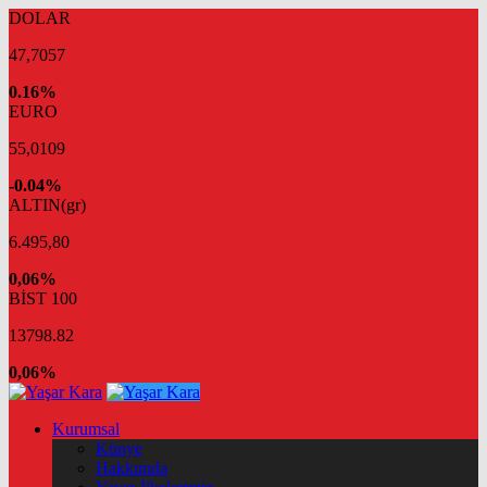
DOLAR
47,7057
0.16%
EURO
55,0109
-0.04%
ALTIN(gr)
6.495,80
0,06%
BİST 100
13798.82
0,06%
Kurumsal
Künye
Hakkımda