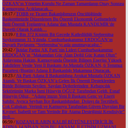
ÖZKAN’ın Yönetim Kurulu Ne Zaman Tamamlanıp Onay Sonrası
Kamuoyuna Açıklanacak…
18:17
/
TOBB ve Ticaret Bakanlığımızın Öncülüğünde
Başkentimizde Düzenlenen Bu Önemli Ekonomik Gelişmelerle
İlgili Önemli Toplantıya Adana’dan Mustafa KANDEMİR’de
Davetli Olarak Katıldı…
13:19
/
8 Bin 372 Kişinin Bir Gecede Katledildiği Srebrenitsa
Soykırımının 31.Yılında, Cumhurbaşkanımız ERDOĞAN’ın
Duyarlı Paylaşımı “Srebrenitsa’yı asla unutmayacağız.”
20:42
/
İktidar Partisi AK Parti’nin Lideri Cumhurbaşkanımız
ERDOĞAN’ın “Makamdan Güç Alan Değil Güç Katan Olun”
Anlayışına Hakim, Kamuoyunda Önemle Bilinen Enerjisi Yüksek
Takdirlere Vesile Yeni İl Başkanı Av.Mustafa ÖZKAN, 6 Temmuz
Pazartesi (Bugün) Adana İl Başkanlığı Makamına Oturacak.
18:23
/
Ak Parti Adana İl Başkanlığına Avukat Mustafa ÖZKAN
Atandı. Ve Başkan ÖZKAN’a Gelen İlk Önemli Desteklerden
Biride Bölgenin Sevilen Sayılan Değerlerinden Kebapçılık
Sektörünün Marka İsmi Hüseyin OĞUZ Tarafından Geldi. Esnaf
Hüseyin Oğuz, “Adana’mızın Yeni İl Başkanı Genç ve Enerji
Sahibi. Ayrıca Seyhan İlçe Başkanlığından Dolayı da Tecrübeli.
Çok Çalışkan Verimli ve Kamuoyu Tarafından Güven Duyulan Bir
Kıymet. İsabetli ve Tam Yerinde Bir Atama Desteğimiz Kendisiyle”
dedi…
06:59
/
KOZANLILARIN KALBİ BÜTÜNLEŞTİRİCİLİK
ADINA 14 NİSAN 2026 BU AKŞAM İLETİŞİM UZMANI