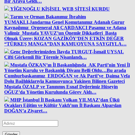
Bir Araya Geldi…
YİĞENOĞLU KİŞİSEL WEB SİTESİ KURDU
Tarım ve Orman Bakanımız İbrahim
YUMAKLI,Jandarma Genel Komutanımız Adanalı Gurur
Kaynağımız Orgeneral Ali ÇARDAKÇI Paşamız ve Adana
Valimiz Mustafa YAVUZ’un Önemle Dikkatleri Başta
Olmak Üzere; KOZAN GAZİKÖY’DEN ETKİN DEĞER
“TÜRKEŞ MANGA”DAN KAMUOYUNA SAYGIYLA…
Genç Değerlerimizden İlayda TURGUT-İsmail UYSAL
Çifti Görkemli Bir Törenle Nişanlandı…
Mustafa ÖZKAN’ın İl Başkanlığında AK Parti’nin Yeni İl
Yönetim Kurulu ve Başkanlık Divanı Belli Oldu…Bu arada
Cumhurbaşkanımız ERDOĞAN ve Ak Parti’ye Daima Vefa
Dolu Bağlılıklarıyla Kamuoyunca Yakinen Bilinen Gazeteci
Mustafa ÖZALP ve Tanınmış Esnaf Değerimiz Hüseyin
OĞUZ’da Yönetim Kurulunda Görev Aldı…
MHP İstanbul İl Başkanı Volkan YILMAZ’dan Ülkü
Ocakları Eğitim ve Kültür Vakfı’nın İl Başkanı Alparslan
DOĞAN’a Ziyaret…
Gönder