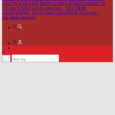
YALÇIN KARA’NIN İMTİYAZINDA Kİ BÖLGEMİZİN 20
YILLIK ETKİLİ YAYIN ORGANI SON FİKİR
GAZETESİNİN KUTLAMA GECESİNDE OLACAK…
Son dakika
haberleri