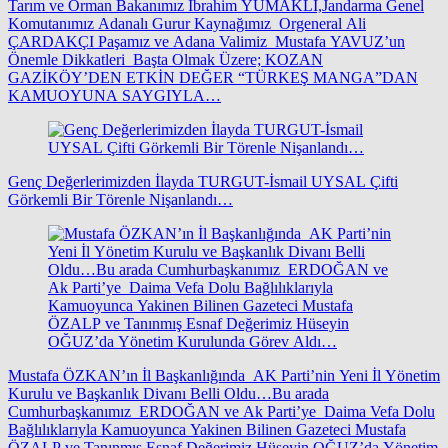
Tarım ve Orman Bakanımız İbrahim YUMAKLI,Jandarma Genel
Komutanımız Adanalı Gurur Kaynağımız Orgeneral Ali
ÇARDAKÇI Paşamız ve Adana Valimiz Mustafa YAVUZ’un
Önemle Dikkatleri Başta Olmak Üzere; KOZAN
GAZİKÖY’DEN ETKİN DEĞER “TÜRKEŞ MANGA”DAN
KAMUOYUNA SAYGIYLA…
Genç Değerlerimizden İlayda TURGUT-İsmail UYSAL Çifti
Görkemli Bir Törenle Nişanlandı…
Mustafa ÖZKAN’ın İl Başkanlığında AK Parti’nin Yeni İl Yönetim
Kurulu ve Başkanlık Divanı Belli Oldu…Bu arada
Cumhurbaşkanımız ERDOĞAN ve Ak Parti’ye Daima Vefa Dolu
Bağlılıklarıyla Kamuoyunca Yakinen Bilinen Gazeteci Mustafa
ÖZALP ve Tanınmış Esnaf Değerimiz Hüseyin OĞUZ’da Yönetim