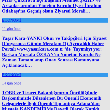
MHP Çukurova İlçe Başkanı Mehmet ŞAHİN ve
Arkadaşlarından Yönetim Kurulu Üyesi İbrahim
Odabaşı’na Geçmiş olsun Ziyareti Morali…
EKONOMİ
11 gün önce
Yaşar Kara-YANKI Okur ve Takipçileri İçin Siyaset
Dünyasınca Günün Merakını (1) Ayrıcalıklı Haber
Portalı www.yasarkara.com.tr ‘de Yayımlıyı yor;
Başkan Mustafa ÖZKAN’ın Yönetim Kurulu Ne
Zaman Tamamlanıp Onay Sonrası Kamuoyuna
Açıklanacak…
EKONOMİ
14 gün önce
TOBB ve Ticaret Bakanlığımızın Öncülüğünde
Başkentimizde Düzenlenen Bu Önemli Ekonomik
Gelişmelerle İlgili Önemli Toplantıya Adana’dan
Mustafa KANDEMİR’de Davetli Olarak Katıldı…