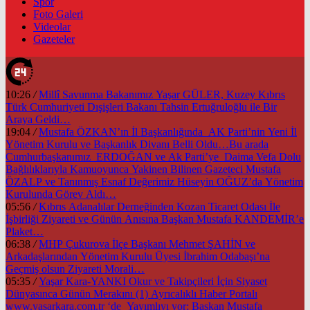
Spor
Foto Galeri
Videolar
Gazeteler
10:26
/
Millî Savunma Bakanımız Yaşar GÜLER, Kuzey Kıbrıs
Türk Cumhuriyeti Dışişleri Bakanı Tahsin Ertuğruloğlu ile Bir
Araya Geldi…
19:04
/
Mustafa ÖZKAN’ın İl Başkanlığında AK Parti’nin Yeni İl
Yönetim Kurulu ve Başkanlık Divanı Belli Oldu…Bu arada
Cumhurbaşkanımız ERDOĞAN ve Ak Parti’ye Daima Vefa Dolu
Bağlılıklarıyla Kamuoyunca Yakinen Bilinen Gazeteci Mustafa
ÖZALP ve Tanınmış Esnaf Değerimiz Hüseyin OĞUZ’da Yönetim
Kurulunda Görev Aldı…
05:56
/
Kıbrıs Adanalılar Derneğinden Kozan Ticaret Odası İle
İşbirliği Ziyareti ve Günün Anısına Başkan Mustafa KANDEMİR’e
Plaket…
06:38
/
MHP Çukurova İlçe Başkanı Mehmet ŞAHİN ve
Arkadaşlarından Yönetim Kurulu Üyesi İbrahim Odabaşı’na
Geçmiş olsun Ziyareti Morali…
05:35
/
Yaşar Kara-YANKI Okur ve Takipçileri İçin Siyaset
Dünyasınca Günün Merakını (1) Ayrıcalıklı Haber Portalı
www.yasarkara.com.tr ‘de Yayımlıyı yor; Başkan Mustafa