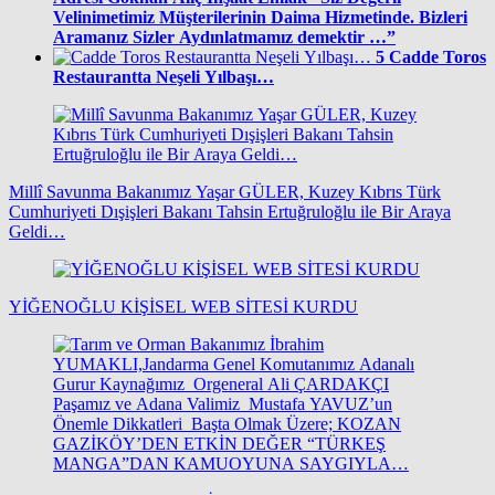
Velinimetimiz Müşterilerinin Daima Hizmetinde. Bizleri
Aramanız Sizler Aydınlatmamız demektir …”
5
Cadde Toros
Restaurantta Neşeli Yılbaşı…
Millî Savunma Bakanımız Yaşar GÜLER, Kuzey Kıbrıs Türk
Cumhuriyeti Dışişleri Bakanı Tahsin Ertuğruloğlu ile Bir Araya
Geldi…
YİĞENOĞLU KİŞİSEL WEB SİTESİ KURDU