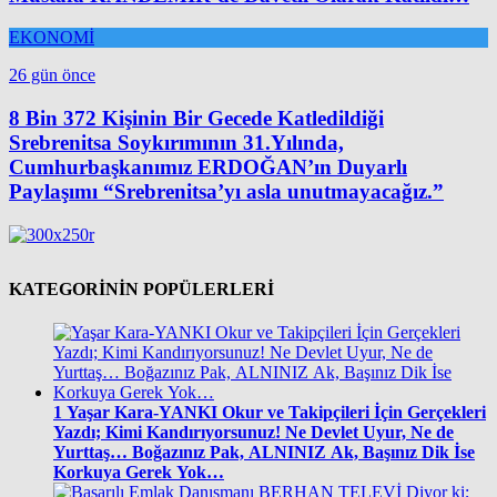
EKONOMİ
26 gün önce
8 Bin 372 Kişinin Bir Gecede Katledildiği
Srebrenitsa Soykırımının 31.Yılında,
Cumhurbaşkanımız ERDOĞAN’ın Duyarlı
Paylaşımı “Srebrenitsa’yı asla unutmayacağız.”
KATEGORİNİN POPÜLERLERİ
1
Yaşar Kara-YANKI Okur ve Takipçileri İçin Gerçekleri
Yazdı; Kimi Kandırıyorsunuz! Ne Devlet Uyur, Ne de
Yurttaş… Boğazınız Pak, ALNINIZ Ak, Başınız Dik İse
Korkuya Gerek Yok…