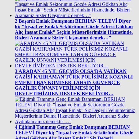
2
Başarılı Emlak Danışmanı BERHAN TELEVİ Diyor
ki; ”İnşaat ve Emlak Sektörünün Gözde Adresi Gökhan
Alıç İnşaat Emlak” Seçkin Müşterilerimizin Hizmetinde.
Bizleri Aramanız Sizler Ulaşmamız demek…”
3
ARADAN 45 YIL GEÇMİŞ OLSA’DA VATİKAN
GAZİSİ KAHRAMAN TÜRK POLİSİMİZ KOZANLI
EMEKLİ BAŞ KOMİSER TAHSİN GÜVENÇ’E
GAZİLİK ÜNVANI VERİLMESİ İÇİN
DEVLETİMİZDEN DESTEK BEKLİYOR…
4
Eğitimli Tanınmış Genç Emlak Danışmanı BERHAN
TELEVİ Diyor ki; ”İnşaat ve Emlak Sektörünün Gözde
Adresi Gökhan Alıç İnşaat Emlak” Siz Değerli