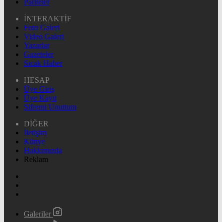
Pariteler
İNTERAKTİF
Foto Galeri
Video Galeri
Yazarlar
Gazeteler
Sıcak Haber
HESAP
Üye Giriş
Üye Kayıt
Şifremi Unuttum
DİĞER
İletişim
Künye
Hakkımızda
Reklam
Galeriler