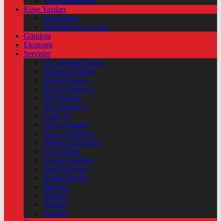
Yayın İlkelerimiz
Köşe Yazıları
Yaşar Kara
Polyanna Succi Kara
Gündem
Ekonomi
Servisler
Vizyondaki Filmler
Haftanin Filmleri
Hava Durumu
Hava Durumu 2
Yol Durumu
Yol Durumu 2
Canlı Tv
Yayın Akışları
Yayın Akışları 2
Nöbetçi Eczaneler
Canlı Borsa
Namaz Vakitleri
Puan Durumu
Kripto Paralar
Dövizler
Hisseler
Altınlar
Pariteler