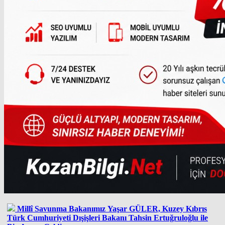
Millî Savunma Bakanımız Yaşar GÜLER, Kuzey Kıbrıs
Türk Cumhuriyeti Dışişleri Bakanı Tahsin Ertuğruloğlu ile