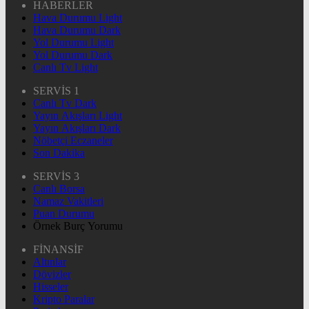
HABERLER
Hava Durumu Light
Hava Durumu Dark
Yol Durumu Light
Yol Durumu Dark
Canlı Tv Light
SERVİS 1
Canlı Tv Dark
Yayın Akışları Light
Yayın Akışları Dark
Nöbetçi Eczaneler
Son Dakika
SERVİS 3
Canlı Borsa
Namaz Vakitleri
Puan Durumu
Örnek Burç Yorumu
FİNANSİF
Altınlar
Dövizler
Hisseler
Kripto Paralar