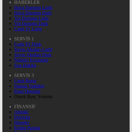
HABERLER
Hava Durumu Light
Hava Durumu Dark
Yol Durumu Light
Yol Durumu Dark
Canlı Tv Light
SERVİS 1
Canlı Tv Dark
Yayın Akışları Light
Yayın Akışları Dark
Nöbetçi Eczaneler
Son Dakika
SERVİS 3
Canlı Borsa
Namaz Vakitleri
Puan Durumu
Örnek Burç Yorumu
FİNANSİF
Altınlar
Dövizler
Hisseler
Kripto Paralar