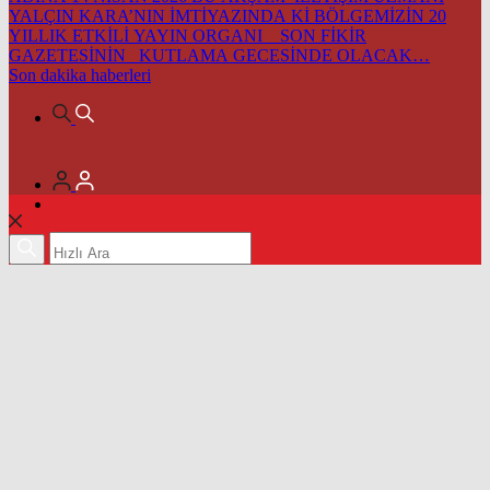
YALÇIN KARA’NIN İMTİYAZINDA Kİ BÖLGEMİZİN 20
YILLIK ETKİLİ YAYIN ORGANI SON FİKİR
GAZETESİNİN KUTLAMA GECESİNDE OLACAK…
Son dakika
haberleri