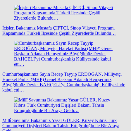
İçişleri Bakanımız Mustafa ÇİFTÇİ, Sinop Vilayeti Programı
Kapsamında Türkeli İlçesinde Çeşitli Ziyaretlerde Bulundu…
Cumhurbaşkanımız Sayın Recep Tayyip ERDOĞAN, Milliyetçi
Hareket Partisi (MHP) Genel Başkanı Adanalı Hemşerimiz
Büyüğümüz Devlet BAHÇELİ’yi Cumhurbaşkanlığı Külliyesinde
kabul etti…
Millî Savunma Bakanımız Yaşar GÜLER, Kuzey Kıbrıs Türk
Cumhuriyeti Dışişleri Bakanı Tahsin Ertuğruloğlu ile Bir Araya
Geldi…