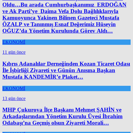
Oldu…Bu arada Cumhurbaşkanımız ERDOĞAN
ve Ak Parti’ye Daima Vefa Dolu Bağlılıklarıyla
Kamuoyunca Yakinen Bilinen Gazeteci Mustafa
ÖZALP ve Tanınmış Esnaf Değerimiz Hüseyin
OĞUZ’da Yönetim Kurulunda Görev Aldı…
EKONOMİ
11 gün önce
Kıbrıs Adanalılar Derneğinden Kozan Ticaret Odası
İle İşbirliği Ziyareti ve Günün Anısına Başkan
Mustafa KANDEMİR’e Plaket…
EKONOMİ
13 gün önce
MHP Çukurova İlçe Başkanı Mehmet ŞAHİN ve
Arkadaşlarından Yönetim Kurulu Üyesi İbrahim
Odabaşı’na Geçmiş olsun Ziyareti Morali…