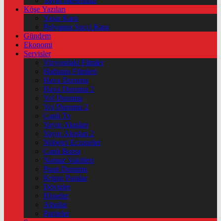
Yayın İlkelerimiz
Köşe Yazıları
Yaşar Kara
Polyanna Succi Kara
Gündem
Ekonomi
Servisler
Vizyondaki Filmler
Haftanin Filmleri
Hava Durumu
Hava Durumu 2
Yol Durumu
Yol Durumu 2
Canlı Tv
Yayın Akışları
Yayın Akışları 2
Nöbetçi Eczaneler
Canlı Borsa
Namaz Vakitleri
Puan Durumu
Kripto Paralar
Dövizler
Hisseler
Altınlar
Pariteler