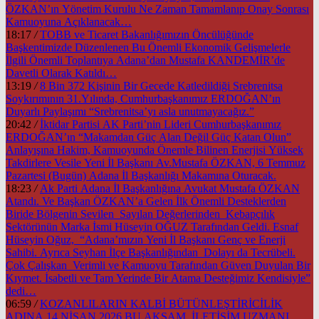
ÖZKAN’ın Yönetim Kurulu Ne Zaman Tamamlanıp Onay Sonrası
Kamuoyuna Açıklanacak…
18:17
/
TOBB ve Ticaret Bakanlığımızın Öncülüğünde
Başkentimizde Düzenlenen Bu Önemli Ekonomik Gelişmelerle
İlgili Önemli Toplantıya Adana’dan Mustafa KANDEMİR’de
Davetli Olarak Katıldı…
13:19
/
8 Bin 372 Kişinin Bir Gecede Katledildiği Srebrenitsa
Soykırımının 31.Yılında, Cumhurbaşkanımız ERDOĞAN’ın
Duyarlı Paylaşımı “Srebrenitsa’yı asla unutmayacağız.”
20:42
/
İktidar Partisi AK Parti’nin Lideri Cumhurbaşkanımız
ERDOĞAN’ın “Makamdan Güç Alan Değil Güç Katan Olun”
Anlayışına Hakim, Kamuoyunda Önemle Bilinen Enerjisi Yüksek
Takdirlere Vesile Yeni İl Başkanı Av.Mustafa ÖZKAN, 6 Temmuz
Pazartesi (Bugün) Adana İl Başkanlığı Makamına Oturacak.
18:23
/
Ak Parti Adana İl Başkanlığına Avukat Mustafa ÖZKAN
Atandı. Ve Başkan ÖZKAN’a Gelen İlk Önemli Desteklerden
Biride Bölgenin Sevilen Sayılan Değerlerinden Kebapçılık
Sektörünün Marka İsmi Hüseyin OĞUZ Tarafından Geldi. Esnaf
Hüseyin Oğuz, “Adana’mızın Yeni İl Başkanı Genç ve Enerji
Sahibi. Ayrıca Seyhan İlçe Başkanlığından Dolayı da Tecrübeli.
Çok Çalışkan Verimli ve Kamuoyu Tarafından Güven Duyulan Bir
Kıymet. İsabetli ve Tam Yerinde Bir Atama Desteğimiz Kendisiyle”
dedi…
06:59
/
KOZANLILARIN KALBİ BÜTÜNLEŞTİRİCİLİK
ADINA 14 NİSAN 2026 BU AKŞAM İLETİŞİM UZMANI