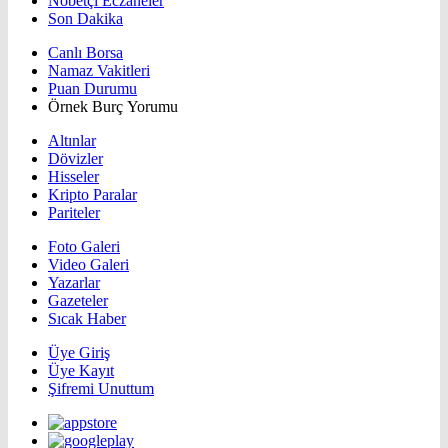
Nöbetçi Eczaneler
Son Dakika
Canlı Borsa
Namaz Vakitleri
Puan Durumu
Örnek Burç Yorumu
Altınlar
Dövizler
Hisseler
Kripto Paralar
Pariteler
Foto Galeri
Video Galeri
Yazarlar
Gazeteler
Sıcak Haber
Üye Giriş
Üye Kayıt
Şifremi Unuttum