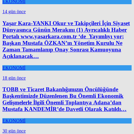
EKONOMİ
14 gün önce
Yaşar Kara-YANKI Okur ve Takipçileri İçin Siyaset
Dünyasınca Günün Merakını (1) Ayrıcalıklı Haber
Portalı www.yasarkara.com.tr ‘de Yayımlıyı yor;
Başkan Mustafa ÖZKAN’ın Yönetim Kurulu Ne
Zaman Tamamlanıp Onay Sonrası Kamuoyuna
Açıklanacak…
EKONOMİ
18 gün önce
TOBB ve Ticaret Bakanlığımızın Öncülüğünde
Başkentimizde Düzenlenen Bu Önemli Ekonomik
Gelişmelerle İlgili Önemli Toplantıya Adana’dan
Mustafa KANDEMİR’de Davetli Olarak Katıldı…
EKONOMİ
30 gün önce