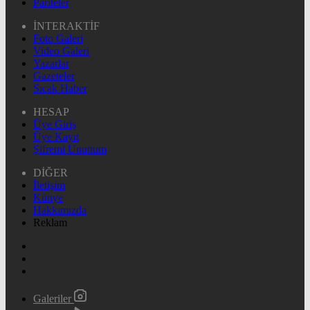
Pariteler
İNTERAKTİF
Foto Galeri
Video Galeri
Yazarlar
Gazeteler
Sıcak Haber
HESAP
Üye Giriş
Üye Kayıt
Şifremi Unuttum
DİĞER
İletişim
Künye
Hakkımızda
Reklam
Galeriler