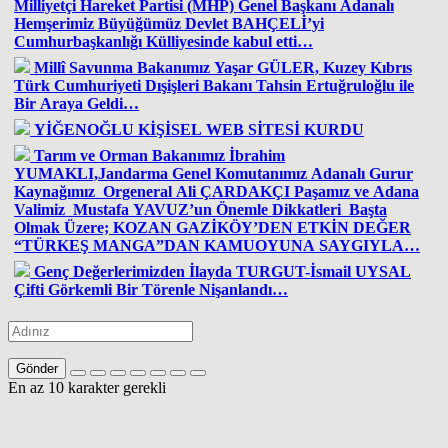
Milliyetçi Hareket Partisi (MHP) Genel Başkanı Adanalı
Hemşerimiz Büyüğümüz Devlet BAHÇELİ’yi
Cumhurbaşkanlığı Külliyesinde kabul etti…
Millî Savunma Bakanımız Yaşar GÜLER, Kuzey Kıbrıs
Türk Cumhuriyeti Dışişleri Bakanı Tahsin Ertuğruloğlu ile
Bir Araya Geldi…
YİĞENOĞLU KİŞİSEL WEB SİTESİ KURDU
Tarım ve Orman Bakanımız İbrahim
YUMAKLI,Jandarma Genel Komutanımız Adanalı Gurur
Kaynağımız Orgeneral Ali ÇARDAKÇI Paşamız ve Adana
Valimiz Mustafa YAVUZ’un Önemle Dikkatleri Başta
Olmak Üzere; KOZAN GAZİKÖY’DEN ETKİN DEĞER
“TÜRKEŞ MANGA”DAN KAMUOYUNA SAYGIYLA…
Genç Değerlerimizden İlayda TURGUT-İsmail UYSAL
Çifti Görkemli Bir Törenle Nişanlandı…
Gönder
En az 10 karakter gerekli