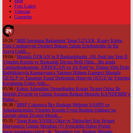
Spor
Foto Galeri
Videolar
Gazeteler
10:26
/
Millî Savunma Bakanımız Yaşar GÜLER, Kuzey Kıbrıs
Türk Cumhuriyeti Dışişleri Bakanı Tahsin Ertuğruloğlu ile Bir
Araya Geldi…
19:04
/
Mustafa ÖZKAN’ın İl Başkanlığında AK Parti’nin Yeni İl
Yönetim Kurulu ve Başkanlık Divanı Belli Oldu…Bu arada
Cumhurbaşkanımız ERDOĞAN ve Ak Parti’ye Daima Vefa Dolu
Bağlılıklarıyla Kamuoyunca Yakinen Bilinen Gazeteci Mustafa
ÖZALP ve Tanınmış Esnaf Değerimiz Hüseyin OĞUZ’da Yönetim
Kurulunda Görev Aldı…
05:56
/
Kıbrıs Adanalılar Derneğinden Kozan Ticaret Odası İle
İşbirliği Ziyareti ve Günün Anısına Başkan Mustafa KANDEMİR’e
Plaket…
06:38
/
MHP Çukurova İlçe Başkanı Mehmet ŞAHİN ve
Arkadaşlarından Yönetim Kurulu Üyesi İbrahim Odabaşı’na
Geçmiş olsun Ziyareti Morali…
05:35
/
Yaşar Kara-YANKI Okur ve Takipçileri İçin Siyaset
Dünyasınca Günün Merakını (1) Ayrıcalıklı Haber Portalı
www.yasarkara.com.tr ‘de Yayımlıyı yor; Başkan Mustafa