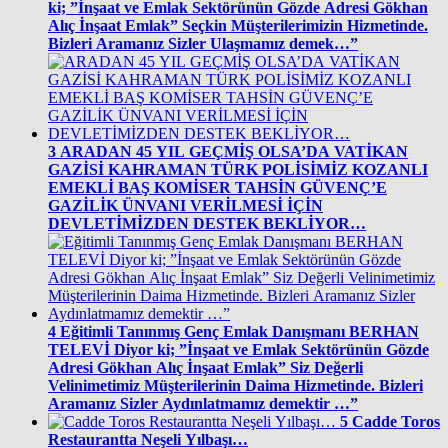
ki; ”İnşaat ve Emlak Sektörünün Gözde Adresi Gökhan
Alıç İnşaat Emlak” Seçkin Müşterilerimizin Hizmetinde.
Bizleri Aramanız Sizler Ulaşmamız demek…”
3
ARADAN 45 YIL GEÇMİŞ OLSA’DA VATİKAN
GAZİSİ KAHRAMAN TÜRK POLİSİMİZ KOZANLI
EMEKLİ BAŞ KOMİSER TAHSİN GÜVENÇ’E
GAZİLİK ÜNVANI VERİLMESİ İÇİN
DEVLETİMİZDEN DESTEK BEKLİYOR…
4
Eğitimli Tanınmış Genç Emlak Danışmanı BERHAN
TELEVİ Diyor ki; ”İnşaat ve Emlak Sektörünün Gözde
Adresi Gökhan Alıç İnşaat Emlak” Siz Değerli
Velinimetimiz Müşterilerinin Daima Hizmetinde. Bizleri
Aramanız Sizler Aydınlatmamız demektir …”
5
Cadde Toros
Restaurantta Neşeli Yılbaşı…