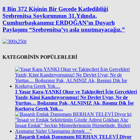
8 Bin 372 Kişinin Bir Gecede Katledildiği
Srebrenitsa Soykırımının 31.Yılında,
Cumhurbaşkanımız ERDOĞAN’ın Duyarlı
Paylaşımı “Srebrenitsa’yı asla unutmayacağız.”
KATEGORİNİN POPÜLERLERİ
1
Yaşar Kara-YANKI Okur ve Takipçileri İçin Gerçekleri
Yazdı; Kimi Kandırıyorsunuz! Ne Devlet Uyur, Ne de
Yurttaş… Boğazınız Pak, ALNINIZ Ak, Başınız Dik İse
Korkuya Gerek Yok…
2
Başarılı Emlak Danışmanı BERHAN TELEVİ Diyor