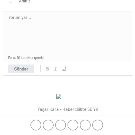
ERDOĞAN ve Ak Parti’ye
Daima Vefa Dolu
Bağlılıklarıyla Kamuoyunca
Yakinen Bilinen Gazeteci
Mustafa ÖZALP ve Tanınmış
Esnaf Değerimiz Hüseyin
OĞUZ’da Yönetim Kurulunda
Görev Aldı…
En az 10 karakter gerekli
Gönder
Yaşar Kara - Habercilikte 50 Yıl