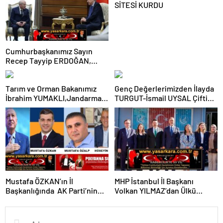
SİTESİ KURDU
Cumhurbaşkanımız Sayın
Recep Tayyip ERDOĞAN,
Milliyetçi Hareket Partisi
(MHP) Genel Başkanı Adanalı
Tarım ve Orman Bakanımız
Genç Değerlerimizden İlayda
Hemşerimiz Büyüğümüz
İbrahim YUMAKLI,Jandarma
TURGUT-İsmail UYSAL Çifti
Devlet BAHÇELİ’yi
Genel Komutanımız Adanalı
Görkemli Bir Törenle
Cumhurbaşkanlığı
Gurur Kaynağımız Orgeneral
Nişanlandı…
Külliyesinde kabul etti…
Ali ÇARDAKÇI Paşamız ve
Adana Valimiz Mustafa
YAVUZ’un Önemle Dikkatleri
Başta Olmak Üzere; KOZAN
GAZİKÖY’DEN ETKİN DEĞER
“TÜRKEŞ MANGA”DAN
Mustafa ÖZKAN’ın İl
MHP İstanbul İl Başkanı
KAMUOYUNA SAYGIYLA…
Başkanlığında AK Parti’nin
Volkan YILMAZ’dan Ülkü
Yeni İl Yönetim Kurulu ve
Ocakları Eğitim ve Kültür
Başkanlık Divanı Belli Oldu…
Vakfı’nın İl Başkanı Alparslan
Bu arada Cumhurbaşkanımız
DOĞAN’a Ziyaret…