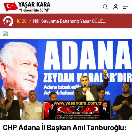
10:26
/
Millî Savunma Bakanımız Yaşar GÜLER, Kuzey Kıbrıs Türk Cumhuriyeti Dışişleri Bakanı Tahsin Ertuğruloğlu ile Bir Araya Geldi…
CHP Adana İl Başkan Anıl Tanburoğlu: