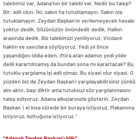
talebimiz var. Adana’nın bir talebi var. Nedir bu talep?
Bir; adil olun, İki; sakın ha tutuklamayın. Sakın ola
tutuklamayın. Zeydan Başkan’ın verilemeyecek hesabı
yoktur dedik. Gözünüzün önündedir dedik. Halkın
arasında dedik. Biz talebimizi yeniliyoruz. Vicdanlı
hakim ve savcılara söylüyoruz. Yedi yıl önce
yaşandığını iddia eden, iftira atan adamın yedi yıldır
delili karartılmamış da bundan sona mı karartacak? Bu
tutuklu yargılama işi adil olmaz. Bu siyasi olur siyasi. O
yüzden biz de Zeydan Başkan’ı yargılayabilirsiniz çünkü
alnı aktır, başı diktir ama tutuksuz söz yargılanmasını
talep ediyoruz. Adana alkışlarınızla gösterin. Zeydan
Başkan ‘ı el kısa sürede bir buraya istiyoruz. Makamına
istiyoruz, koltuğuna istiyoruz.”
“Adanalı Zeydan Başkan’ı bilir”