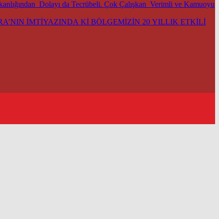
şkanlığından Dolayı da Tecrübeli. Çok Çalışkan Verimli ve Kamuoyu
’NIN İMTİYAZINDA Kİ BÖLGEMİZİN 20 YILLIK ETKİLİ