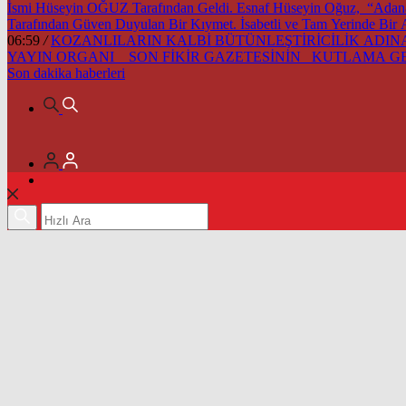
İsmi Hüseyin OĞUZ Tarafından Geldi. Esnaf Hüseyin Oğuz, “Adana’m
Tarafından Güven Duyulan Bir Kıymet. İsabetli ve Tam Yerinde Bir
06:59
/
KOZANLILARIN KALBİ BÜTÜNLEŞTİRİCİLİK ADINA 
YAYIN ORGANI SON FİKİR GAZETESİNİN KUTLAMA 
Son dakika
haberleri