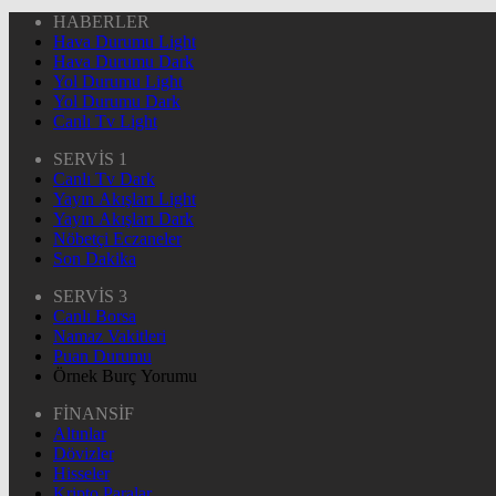
HABERLER
Hava Durumu Light
Hava Durumu Dark
Yol Durumu Light
Yol Durumu Dark
Canlı Tv Light
SERVİS 1
Canlı Tv Dark
Yayın Akışları Light
Yayın Akışları Dark
Nöbetçi Eczaneler
Son Dakika
SERVİS 3
Canlı Borsa
Namaz Vakitleri
Puan Durumu
Örnek Burç Yorumu
FİNANSİF
Altınlar
Dövizler
Hisseler
Kripto Paralar