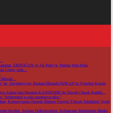
i…
başkanımız ERDOĞAN ve Ak Parti’ye Daima Vefa Dolu
unda Görev Aldı…
…
i Morali…
m.tr ‘de Yayımlıyı yor; Başkan Mustafa ÖZKAN’ın Yönetim Kurulu
TOBB ve Ticaret Bakanlığımızın Öncülüğünde Başkentimizde Düzenlenen Bu Önemli Ekonomik Gelişmelerle İlgili Önemli Toplantıya Adana’dan Mustafa KANDEMİR’de Davetli Olarak Katıldı…
 “Srebrenitsa’yı asla unutmayacağız.”
im, Kamuoyunda Önemle Bilinen Enerjisi Yüksek Takdirlere Vesile
nin Sevilen Sayılan Değerlerinden Kebapçılık Sektörünün Marka