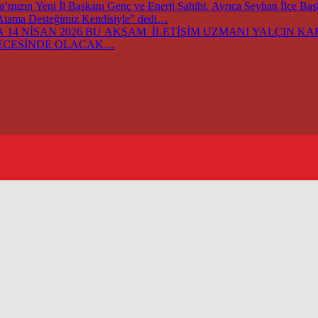
ızın Yeni İl Başkanı Genç ve Enerji Sahibi. Ayrıca Seyhan İlçe Ba
 Atama Desteğimiz Kendisiyle” dedi…
14 NİSAN 2026 BU AKŞAM İLETİŞİM UZMANI YALÇIN KARA
GECESİNDE OLACAK…