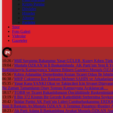
Kripto Paralar
Dövizler
Hisseler
Altınlar
Pariteler
Spor
Foto Galeri
Videolar
Gazeteler
10:26
/
Millî Savunma Bakanımız Yaşar GÜLER, Kuzey Kıbrıs Türk Cu
19:04
/
Mustafa ÖZKAN’ın İl Başkanlığında AK Parti’nin Yeni İl
Bağlılıklarıyla Kamuoyunca Yakinen Bilinen Gazeteci Mustafa Ö
05:56
/
Kıbrıs Adanalılar Derneğinden Kozan Ticaret Odası İle İşb
06:38
/
MHP Çukurova İlçe Başkanı Mehmet ŞAHİN ve Arkadaşlarınd
05:35
/
Yaşar Kara-YANKI Okur ve Takipçileri İçin Siyaset Dünyası
Ne Zaman Tamamlanıp Onay Sonrası Kamuoyuna Açıklanacak…
18:17
/
13:19
/
8 Bin 372 Kişinin Bir Gecede Katledildiği Srebrenitsa Soyk
20:42
/
İktidar Partisi AK Parti’nin Lideri Cumhurbaşkanımız ER
Yeni İl Başkanı Av.Mustafa ÖZKAN, 6 Temmuz Pazartesi (Bugün) A
18:23
/
Ak Parti Adana İl Başkanlığına Avukat Mustafa ÖZKAN Atan