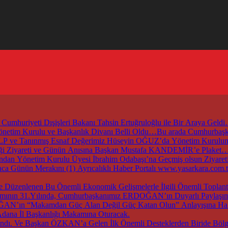
mhuriyeti Dışişleri Bakanı Tahsin Ertuğruloğlu ile Bir Araya Geld
 Yönetim Kurulu ve Başkanlık Divanı Belli Oldu…Bu arada Cumhur
ZALP ve Tanınmış Esnaf Değerimiz Hüseyin OĞUZ’da Yönetim Kurul
irliği Ziyareti ve Günün Anısına Başkan Mustafa KANDEMİR’e Plaket
an Yönetim Kurulu Üyesi İbrahim Odabaşı’na Geçmiş olsun Ziyaret
nca Günün Merakını (1) Ayrıcalıklı Haber Portalı www.yasarkara.co
ırımının 31.Yılında, Cumhurbaşkanımız ERDOĞAN’ın Duyarlı Paylaşımı
DOĞAN’ın “Makamdan Güç Alan Değil Güç Katan Olun” Anlayışına Hak
dana İl Başkanlığı Makamına Oturacak.
dı. Ve Başkan ÖZKAN’a Gelen İlk Önemli Desteklerden Biride Bölge