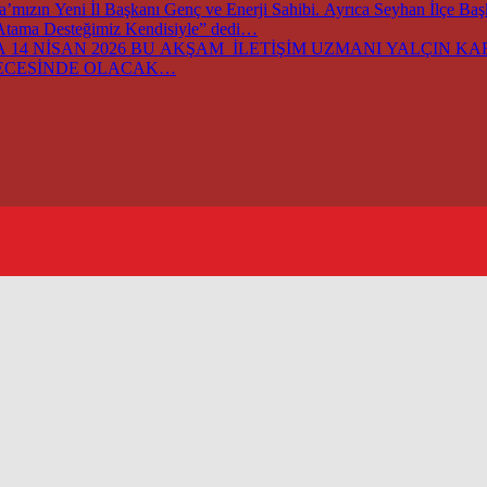
ızın Yeni İl Başkanı Genç ve Enerji Sahibi. Ayrıca Seyhan İlçe Ba
 Atama Desteğimiz Kendisiyle” dedi…
14 NİSAN 2026 BU AKŞAM İLETİŞİM UZMANI YALÇIN KARA
GECESİNDE OLACAK…