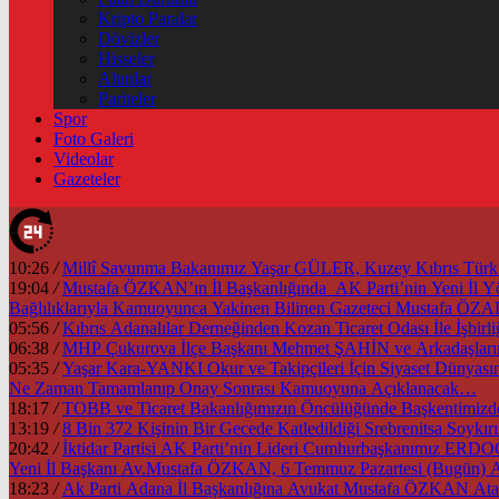
Kripto Paralar
Dövizler
Hisseler
Altınlar
Pariteler
Spor
Foto Galeri
Videolar
Gazeteler
10:26
/
Millî Savunma Bakanımız Yaşar GÜLER, Kuzey Kıbrıs Türk Cu
19:04
/
Mustafa ÖZKAN’ın İl Başkanlığında AK Parti’nin Yeni İl
Bağlılıklarıyla Kamuoyunca Yakinen Bilinen Gazeteci Mustafa Ö
05:56
/
Kıbrıs Adanalılar Derneğinden Kozan Ticaret Odası İle İşb
06:38
/
MHP Çukurova İlçe Başkanı Mehmet ŞAHİN ve Arkadaşlarınd
05:35
/
Yaşar Kara-YANKI Okur ve Takipçileri İçin Siyaset Dünyası
Ne Zaman Tamamlanıp Onay Sonrası Kamuoyuna Açıklanacak…
18:17
/
13:19
/
8 Bin 372 Kişinin Bir Gecede Katledildiği Srebrenitsa Soyk
20:42
/
İktidar Partisi AK Parti’nin Lideri Cumhurbaşkanımız ER
Yeni İl Başkanı Av.Mustafa ÖZKAN, 6 Temmuz Pazartesi (Bugün) A
18:23
/
Ak Parti Adana İl Başkanlığına Avukat Mustafa ÖZKAN Atan