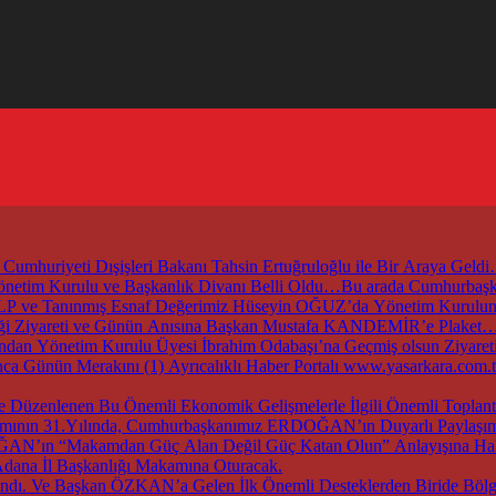
mhuriyeti Dışişleri Bakanı Tahsin Ertuğruloğlu ile Bir Araya Geld
 Yönetim Kurulu ve Başkanlık Divanı Belli Oldu…Bu arada Cumhur
ZALP ve Tanınmış Esnaf Değerimiz Hüseyin OĞUZ’da Yönetim Kurul
irliği Ziyareti ve Günün Anısına Başkan Mustafa KANDEMİR’e Plaket
an Yönetim Kurulu Üyesi İbrahim Odabaşı’na Geçmiş olsun Ziyaret
nca Günün Merakını (1) Ayrıcalıklı Haber Portalı www.yasarkara.co
ırımının 31.Yılında, Cumhurbaşkanımız ERDOĞAN’ın Duyarlı Paylaşımı
DOĞAN’ın “Makamdan Güç Alan Değil Güç Katan Olun” Anlayışına Hak
dana İl Başkanlığı Makamına Oturacak.
dı. Ve Başkan ÖZKAN’a Gelen İlk Önemli Desteklerden Biride Bölge