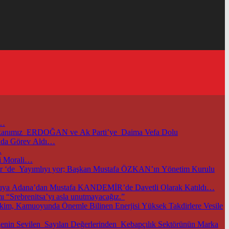
i…
başkanımız ERDOĞAN ve Ak Parti’ye Daima Vefa Dolu
unda Görev Aldı…
…
i Morali…
m.tr ‘de Yayımlıyı yor; Başkan Mustafa ÖZKAN’ın Yönetim Kurulu
TOBB ve Ticaret Bakanlığımızın Öncülüğünde Başkentimizde Düzenlenen Bu Önemli Ekonomik Gelişmelerle İlgili Önemli Toplantıya Adana’dan Mustafa KANDEMİR’de Davetli Olarak Katıldı…
 “Srebrenitsa’yı asla unutmayacağız.”
im, Kamuoyunda Önemle Bilinen Enerjisi Yüksek Takdirlere Vesile
nin Sevilen Sayılan Değerlerinden Kebapçılık Sektörünün Marka