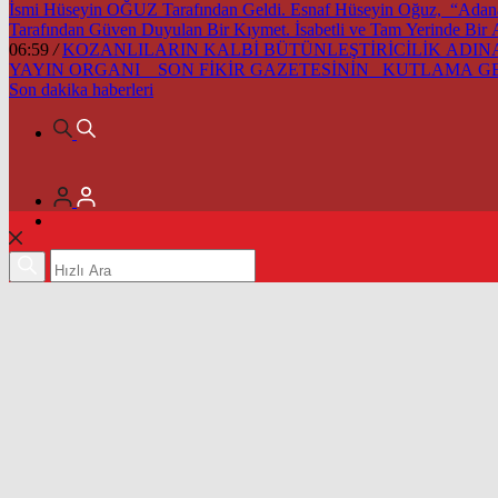
İsmi Hüseyin OĞUZ Tarafından Geldi. Esnaf Hüseyin Oğuz, “Adana’m
Tarafından Güven Duyulan Bir Kıymet. İsabetli ve Tam Yerinde Bir
06:59
/
KOZANLILARIN KALBİ BÜTÜNLEŞTİRİCİLİK ADINA 
YAYIN ORGANI SON FİKİR GAZETESİNİN KUTLAMA 
Son dakika
haberleri