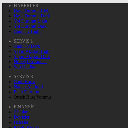
HABERLER
Hava Durumu Light
Hava Durumu Dark
Yol Durumu Light
Yol Durumu Dark
Canlı Tv Light
SERVİS 1
Canlı Tv Dark
Yayın Akışları Light
Yayın Akışları Dark
Nöbetçi Eczaneler
Son Dakika
SERVİS 3
Canlı Borsa
Namaz Vakitleri
Puan Durumu
Örnek Burç Yorumu
FİNANSİF
Altınlar
Dövizler
Hisseler
Kripto Paralar