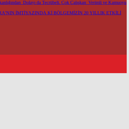
şkanlığından Dolayı da Tecrübeli. Çok Çalışkan Verimli ve Kamuoyu
’NIN İMTİYAZINDA Kİ BÖLGEMİZİN 20 YILLIK ETKİLİ