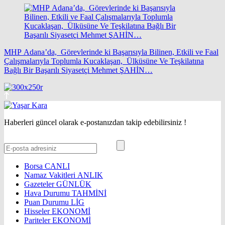
MHP Adana’da, Görevlerinde ki Başarısıyla Bilinen, Etkili ve Faal
Çalışmalarıyla Toplumla Kucaklaşan, Ülküsüne Ve Teşkilatına
Bağlı Bir Başarılı Siyasetçi Mehmet ŞAHİN…
Haberleri güncel olarak e-postanızdan takip edebilirsiniz !
Borsa
CANLI
Namaz Vakitleri
ANLIK
Gazeteler
GÜNLÜK
Hava Durumu
TAHMİNİ
Puan Durumu
LİG
Hisseler
EKONOMİ
Pariteler
EKONOMİ