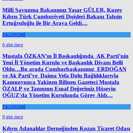
Millî Savunma Bakanımız Yaşar GÜLER, Kuzey
Kıbrıs Türk Cumhuriyeti Dışişleri Bakanı Tahsin
Ertuğruloğlu ile Bir Araya Geldi…
EKONOMİ
6 gün önce
Mustafa ÖZKAN’ın İl Başkanlığında AK Parti’nin
Yeni İl Yönetim Kurulu ve Başkanlık Divanı Belli
Oldu…Bu arada Cumhurbaşkanımız ERDOĞAN
ve Ak Parti’ye Daima Vefa Dolu Bağlılıklarıyla
Kamuoyunca Yakinen Bilinen Gazeteci Mustafa
ÖZALP ve Tanınmış Esnaf Değerimiz Hüseyin
OĞUZ’da Yönetim Kurulunda Görev Aldı…
EKONOMİ
9 gün önce
Kıbrıs Adanalılar Derneğinden Kozan Ticaret Odası