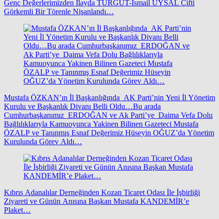
Genç Değerlerimizden İlayda TURGUT-İsmail UYSAL Çifti
Görkemli Bir Törenle Nişanlandı…
Mustafa ÖZKAN’ın İl Başkanlığında AK Parti’nin Yeni İl Yönetim
Kurulu ve Başkanlık Divanı Belli Oldu…Bu arada
Cumhurbaşkanımız ERDOĞAN ve Ak Parti’ye Daima Vefa Dolu
Bağlılıklarıyla Kamuoyunca Yakinen Bilinen Gazeteci Mustafa
ÖZALP ve Tanınmış Esnaf Değerimiz Hüseyin OĞUZ’da Yönetim
Kurulunda Görev Aldı…
Kıbrıs Adanalılar Derneğinden Kozan Ticaret Odası İle İşbirliği
Ziyareti ve Günün Anısına Başkan Mustafa KANDEMİR’e
Plaket…