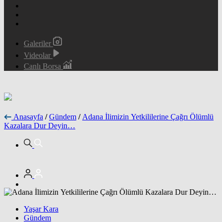
Galeriler
Videolar
Canlı Borsa
Anasayfa
/
Gündem
/
Adana İlimizin Yetkililerine Çağrı Ölümlü
Kazalara Dur Deyin…
Yaşar Kara
Gündem