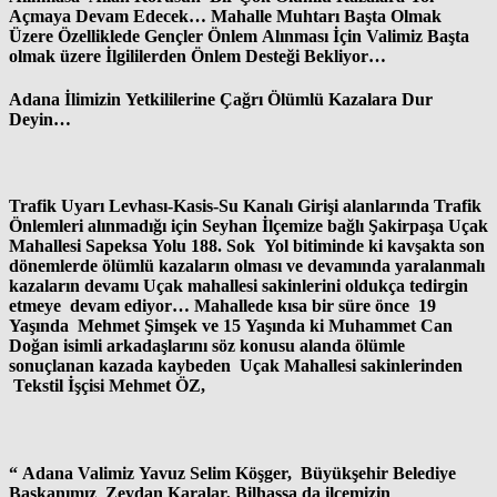
Açmaya Devam Edecek… Mahalle Muhtarı Başta Olmak
Üzere Özelliklede Gençler Önlem Alınması İçin Valimiz Başta
olmak üzere İlgililerden Önlem Desteği Bekliyor…
Adana İlimizin Yetkililerine Çağrı Ölümlü Kazalara Dur
Deyin…
Trafik Uyarı Levhası-Kasis-Su Kanalı Girişi alanlarında Trafik
Önlemleri alınmadığı için Seyhan İlçemize bağlı Şakirpaşa Uçak
Mahallesi Sapeksa Yolu 188. Sok Yol bitiminde ki kavşakta son
dönemlerde ölümlü kazaların olması ve devamında yaralanmalı
kazaların devamı Uçak mahallesi sakinlerini oldukça tedirgin
etmeye devam ediyor… Mahallede kısa bir süre önce 19
Yaşında Mehmet Şimşek ve 15 Yaşında ki Muhammet Can
Doğan isimli arkadaşlarını söz konusu alanda ölümle
sonuçlanan kazada kaybeden Uçak Mahallesi sakinlerinden
Tekstil İşçisi Mehmet ÖZ,
“ Adana Valimiz Yavuz Selim Köşger, Büyükşehir Belediye
Başkanımız Zeydan Karalar, Bilhassa da ilçemizin