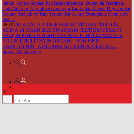
Sahibi. Ayrıca Seyhan İlçe Başkanlığından Dolayı da Tecrübeli.
Çok Çalışkan Verimli ve Kamuoyu Tarafından Güven Duyulan Bir
Kıymet. İsabetli ve Tam Yerinde Bir Atama Desteğimiz Kendisiyle”
dedi…
06:59
/
KOZANLILARIN KALBİ BÜTÜNLEŞTİRİCİLİK
ADINA 14 NİSAN 2026 BU AKŞAM İLETİŞİM UZMANI
YALÇIN KARA’NIN İMTİYAZINDA Kİ BÖLGEMİZİN 20
YILLIK ETKİLİ YAYIN ORGANI SON FİKİR
GAZETESİNİN KUTLAMA GECESİNDE OLACAK…
Son dakika
haberleri