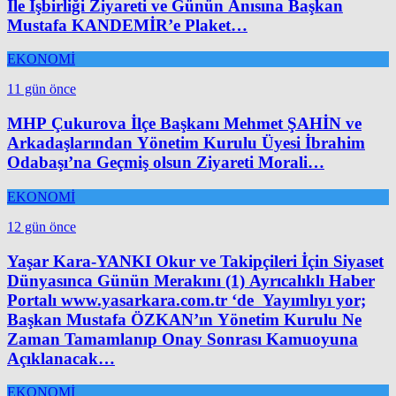
İle İşbirliği Ziyareti ve Günün Anısına Başkan
Mustafa KANDEMİR’e Plaket…
EKONOMİ
11 gün önce
MHP Çukurova İlçe Başkanı Mehmet ŞAHİN ve
Arkadaşlarından Yönetim Kurulu Üyesi İbrahim
Odabaşı’na Geçmiş olsun Ziyareti Morali…
EKONOMİ
12 gün önce
Yaşar Kara-YANKI Okur ve Takipçileri İçin Siyaset
Dünyasınca Günün Merakını (1) Ayrıcalıklı Haber
Portalı www.yasarkara.com.tr ‘de Yayımlıyı yor;
Başkan Mustafa ÖZKAN’ın Yönetim Kurulu Ne
Zaman Tamamlanıp Onay Sonrası Kamuoyuna
Açıklanacak…
EKONOMİ