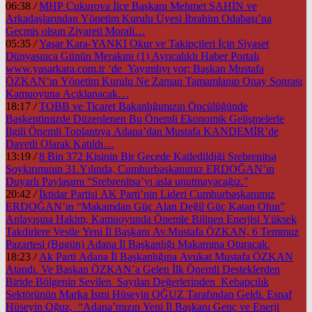
06:38
/
MHP Çukurova İlçe Başkanı Mehmet ŞAHİN ve
Arkadaşlarından Yönetim Kurulu Üyesi İbrahim Odabaşı’na
Geçmiş olsun Ziyareti Morali…
05:35
/
Yaşar Kara-YANKI Okur ve Takipçileri İçin Siyaset
Dünyasınca Günün Merakını (1) Ayrıcalıklı Haber Portalı
www.yasarkara.com.tr ‘de Yayımlıyı yor; Başkan Mustafa
ÖZKAN’ın Yönetim Kurulu Ne Zaman Tamamlanıp Onay Sonrası
Kamuoyuna Açıklanacak…
18:17
/
TOBB ve Ticaret Bakanlığımızın Öncülüğünde
Başkentimizde Düzenlenen Bu Önemli Ekonomik Gelişmelerle
İlgili Önemli Toplantıya Adana’dan Mustafa KANDEMİR’de
Davetli Olarak Katıldı…
13:19
/
8 Bin 372 Kişinin Bir Gecede Katledildiği Srebrenitsa
Soykırımının 31.Yılında, Cumhurbaşkanımız ERDOĞAN’ın
Duyarlı Paylaşımı “Srebrenitsa’yı asla unutmayacağız.”
20:42
/
İktidar Partisi AK Parti’nin Lideri Cumhurbaşkanımız
ERDOĞAN’ın “Makamdan Güç Alan Değil Güç Katan Olun”
Anlayışına Hakim, Kamuoyunda Önemle Bilinen Enerjisi Yüksek
Takdirlere Vesile Yeni İl Başkanı Av.Mustafa ÖZKAN, 6 Temmuz
Pazartesi (Bugün) Adana İl Başkanlığı Makamına Oturacak.
18:23
/
Ak Parti Adana İl Başkanlığına Avukat Mustafa ÖZKAN
Atandı. Ve Başkan ÖZKAN’a Gelen İlk Önemli Desteklerden
Biride Bölgenin Sevilen Sayılan Değerlerinden Kebapçılık
Sektörünün Marka İsmi Hüseyin OĞUZ Tarafından Geldi. Esnaf
Hüseyin Oğuz, “Adana’mızın Yeni İl Başkanı Genç ve Enerji