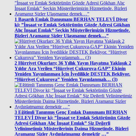
1
Başarılı Emlak Danışmanı BERHAN TELEVİ Diyor
ki; ”İnşaat ve Emlak Sektörünün Gözde Adresi Gökhan
Alıç İnşaat Emlak” Seçkin Müşterilerimizin Hizmetinde.
Bizleri Aramanız Sizler Ulaşmamız demek…”
2
Hürriyet Okurları; 36 Yıllık Yayın Hayatına Yaklaşık 2
Yıldır Ara Verilen “Hürriyet Çukurova-GAP” Ekinin
Yeniden Yayınlanması İçin İvedilikle DESTEK Bekliyor.
“Hürriyet Çukurova” Yeniden Yayınlanmalı… (3)
3
Eğitimli Tanınmış Genç Emlak Danışmanı BERHAN
TELEVİ Diyor ki; ”İnşaat ve Emlak Sektörünün Gözde
Adresi Gökhan Alıç İnşaat Emlak” Siz Değerli
Velinimetimiz Müşterilerinin Daima Hizmetinde. Bizleri
Aramanız Sizler Aydınlatmamız demektir …”