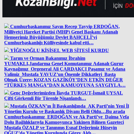
Cumhurbaşkanımız Sayın Recep Tayyip ERDOĞAN,
Milliyetçi Hareket Partisi (MHP) Genel Başkanı Adanalı
Hemşerimiz Büyüğümüz Devlet BAHÇELİ’yi
Cumhurbaşkanlığı Külliyesinde kabul etti…
YİĞENOĞLU KİŞİSEL WEB SİTESİ KURDU
Tarım ve Orman Bakanımız İbrahim
YUMAKLI,Jandarma Genel Komutanımız Adanalı Gurur
Kaynağımız Orgeneral Ali ÇARDAKÇI Paşamız ve Adana
Valimiz Mustafa YAVUZ’un Önemle Dikkatleri Başta
Olmak Üzere; KOZAN GAZİKÖY’DEN ETKİN DEĞER
“TÜRKEŞ MANGA”DAN KAMUOYUNA SAYGIYLA…
Genç Değerlerimizden İlayda TURGUT-İsmail UYSAL
Çifti Görkemli Bir Törenle Nişanlandı…
Mustafa ÖZKAN’ın İl Başkanlığında AK Parti’nin Yeni İl
Yönetim Kurulu ve Başkanlık Divanı Belli Oldu…Bu arada
Cumhurbaşkanımız ERDOĞAN ve Ak Parti’ye Daima Vefa
Dolu Bağlılıklarıyla Kamuoyunca Yakinen Bilinen Gazeteci
Mustafa ÖZALP ve Tanınmış Esnaf Değerimiz Hüseyin
OĞUZ’da Yönetim Kurulunda Görev Aldı…