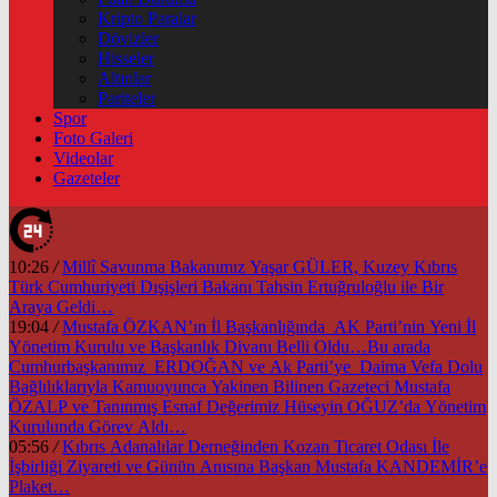
Kripto Paralar
Dövizler
Hisseler
Altınlar
Pariteler
Spor
Foto Galeri
Videolar
Gazeteler
10:26
/
Millî Savunma Bakanımız Yaşar GÜLER, Kuzey Kıbrıs
Türk Cumhuriyeti Dışişleri Bakanı Tahsin Ertuğruloğlu ile Bir
Araya Geldi…
19:04
/
Mustafa ÖZKAN’ın İl Başkanlığında AK Parti’nin Yeni İl
Yönetim Kurulu ve Başkanlık Divanı Belli Oldu…Bu arada
Cumhurbaşkanımız ERDOĞAN ve Ak Parti’ye Daima Vefa Dolu
Bağlılıklarıyla Kamuoyunca Yakinen Bilinen Gazeteci Mustafa
ÖZALP ve Tanınmış Esnaf Değerimiz Hüseyin OĞUZ’da Yönetim
Kurulunda Görev Aldı…
05:56
/
Kıbrıs Adanalılar Derneğinden Kozan Ticaret Odası İle
İşbirliği Ziyareti ve Günün Anısına Başkan Mustafa KANDEMİR’e
Plaket…