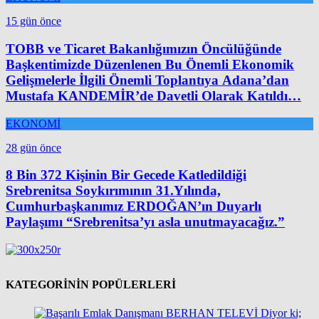
15 gün önce
TOBB ve Ticaret Bakanlığımızın Öncülüğünde
Başkentimizde Düzenlenen Bu Önemli Ekonomik
Gelişmelerle İlgili Önemli Toplantıya Adana’dan
Mustafa KANDEMİR’de Davetli Olarak Katıldı…
EKONOMİ
28 gün önce
8 Bin 372 Kişinin Bir Gecede Katledildiği
Srebrenitsa Soykırımının 31.Yılında,
Cumhurbaşkanımız ERDOĞAN’ın Duyarlı
Paylaşımı “Srebrenitsa’yı asla unutmayacağız.”
KATEGORİNİN POPÜLERLERİ