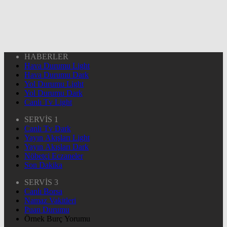
HABERLER
Hava Durumu Light
Hava Durumu Dark
Yol Durumu Light
Yol Durumu Dark
Canlı Tv Light
SERVİS 1
Canlı Tv Dark
Yayın Akışları Light
Yayın Akışları Dark
Nöbetçi Eczaneler
Son Dakika
SERVİS 3
Canlı Borsa
Namaz Vakitleri
Puan Durumu
Örnek Burç Yorumu