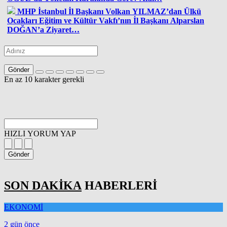
MHP İstanbul İl Başkanı Volkan YILMAZ’dan Ülkü
Ocakları Eğitim ve Kültür Vakfı’nın İl Başkanı Alparslan
DOĞAN’a Ziyaret…
Gönder
En az 10 karakter gerekli
HIZLI YORUM YAP
Gönder
SON DAKİKA
HABERLERİ
EKONOMİ
2 gün önce