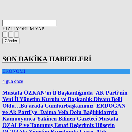
HIZLI YORUM YAP
Gönder
SON DAKİKA
HABERLERİ
EKONOMİ
4 gün önce
Mustafa ÖZKAN’ın İl Başkanlığında AK Parti’nin
Yeni İl Yönetim Kurulu ve Başkanlık Divanı Belli
Oldu…Bu arada Cumhurbaşkanımız ERDOĞAN
ve Ak Parti’ye Daima Vefa Dolu Bağlılıklarıyla
Kamuoyunca Yakinen Bilinen Gazeteci Mustafa
ÖZALP ve Tanınmış Esnaf Değerimiz Hüseyin
OĞUZ’da Yönetim Kurulunda Görev Aldı…