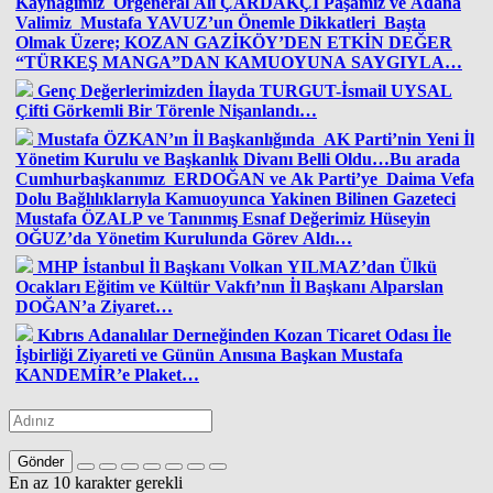
Kaynağımız Orgeneral Ali ÇARDAKÇI Paşamız ve Adana
Valimiz Mustafa YAVUZ’un Önemle Dikkatleri Başta
Olmak Üzere; KOZAN GAZİKÖY’DEN ETKİN DEĞER
“TÜRKEŞ MANGA”DAN KAMUOYUNA SAYGIYLA…
Genç Değerlerimizden İlayda TURGUT-İsmail UYSAL
Çifti Görkemli Bir Törenle Nişanlandı…
Mustafa ÖZKAN’ın İl Başkanlığında AK Parti’nin Yeni İl
Yönetim Kurulu ve Başkanlık Divanı Belli Oldu…Bu arada
Cumhurbaşkanımız ERDOĞAN ve Ak Parti’ye Daima Vefa
Dolu Bağlılıklarıyla Kamuoyunca Yakinen Bilinen Gazeteci
Mustafa ÖZALP ve Tanınmış Esnaf Değerimiz Hüseyin
OĞUZ’da Yönetim Kurulunda Görev Aldı…
MHP İstanbul İl Başkanı Volkan YILMAZ’dan Ülkü
Ocakları Eğitim ve Kültür Vakfı’nın İl Başkanı Alparslan
DOĞAN’a Ziyaret…
Kıbrıs Adanalılar Derneğinden Kozan Ticaret Odası İle
İşbirliği Ziyareti ve Günün Anısına Başkan Mustafa
KANDEMİR’e Plaket…
Gönder
En az 10 karakter gerekli