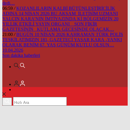
dedi…
06:59
/
KOZANLILARIN KALBİ BÜTÜNLEŞTİRİCİLİK
ADINA 14 NİSAN 2026 BU AKŞAM İLETİŞİM UZMANI
YALÇIN KARA’NIN İMTİYAZINDA Kİ BÖLGEMİZİN 20
YILLIK ETKİLİ YAYIN ORGANI SON FİKİR
GAZETESİNİN KUTLAMA GECESİNDE OLACAK…
21:00
/
BUGÜN 10 NİSAN 2026 KAHRAMAN TÜRK POLİS
TEŞKİLATIMIZIN 181, GAZETECİ YAŞAR KARA -YANKI
OLARAK BENİM 67. YAŞ GÜNÜM KUTLU OLSUN…
10.04.2026
Son dakika
haberleri