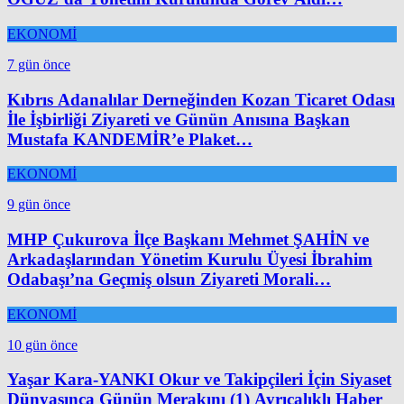
EKONOMİ
7 gün önce
Kıbrıs Adanalılar Derneğinden Kozan Ticaret Odası
İle İşbirliği Ziyareti ve Günün Anısına Başkan
Mustafa KANDEMİR’e Plaket…
EKONOMİ
9 gün önce
MHP Çukurova İlçe Başkanı Mehmet ŞAHİN ve
Arkadaşlarından Yönetim Kurulu Üyesi İbrahim
Odabaşı’na Geçmiş olsun Ziyareti Morali…
EKONOMİ
10 gün önce
Yaşar Kara-YANKI Okur ve Takipçileri İçin Siyaset
Dünyasınca Günün Merakını (1) Ayrıcalıklı Haber