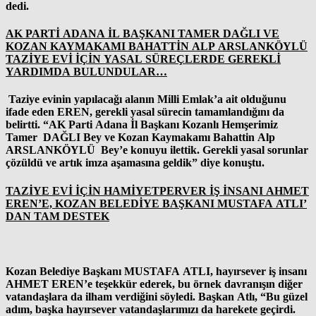
dedi.
AK PARTİ ADANA İL BAŞKANI TAMER DAĞLI VE
KOZAN KAYMAKAMI BAHATTİN ALP ARSLANKÖYLÜ
TAZİYE EVİ İÇİN YASAL SÜREÇLERDE GEREKLİ
YARDIMDA BULUNDULAR…
Taziye evinin yapılacağı alanın Milli Emlak’a ait olduğunu
ifade eden
EREN
, gerekli yasal sürecin tamamlandığını da
belirtti
. “AK Parti Adana İl Başkanı Kozanlı Hemşerimiz
Tamer DAĞLI Bey ve Kozan Kaymakamı Bahattin Alp
ARSLANKÖYLÜ Bey’e konuyu ilettik. Gerekli yasal sorunlar
çözüldü ve artık imza aşamasına geldik”
diye konuştu.
TAZİYE EVİ İÇİN HAMİYETPERVER İŞ İNSANI AHMET
EREN’E, KOZAN BELEDİYE BAŞKANI MUSTAFA ATLI’
DAN TAM DESTEK
Kozan Belediye Başkanı
MUSTAFA ATLI,
hayırsever iş insanı
AHMET EREN
’e teşekkür ederek, bu örnek davranışın diğer
vatandaşlara da ilham verdiğini söyledi. Başkan Atlı
, “Bu güzel
adım, başka hayırsever vatandaşlarımızı da harekete geçirdi.