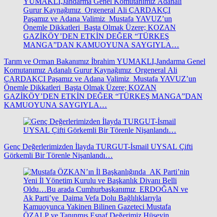
Tarım ve Orman Bakanımız İbrahim YUMAKLI,Jandarma Genel
Komutanımız Adanalı Gurur Kaynağımız Orgeneral Ali
ÇARDAKÇI Paşamız ve Adana Valimiz Mustafa YAVUZ’un
Önemle Dikkatleri Başta Olmak Üzere; KOZAN
GAZİKÖY’DEN ETKİN DEĞER “TÜRKEŞ MANGA”DAN
KAMUOYUNA SAYGIYLA…
Genç Değerlerimizden İlayda TURGUT-İsmail UYSAL Çifti
Görkemli Bir Törenle Nişanlandı…