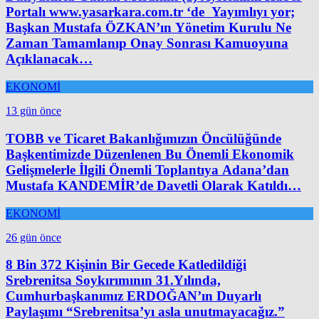
Portalı www.yasarkara.com.tr ‘de Yayımlıyı yor;
Başkan Mustafa ÖZKAN’ın Yönetim Kurulu Ne
Zaman Tamamlanıp Onay Sonrası Kamuoyuna
Açıklanacak…
EKONOMİ
13 gün önce
TOBB ve Ticaret Bakanlığımızın Öncülüğünde
Başkentimizde Düzenlenen Bu Önemli Ekonomik
Gelişmelerle İlgili Önemli Toplantıya Adana’dan
Mustafa KANDEMİR’de Davetli Olarak Katıldı…
EKONOMİ
26 gün önce
8 Bin 372 Kişinin Bir Gecede Katledildiği
Srebrenitsa Soykırımının 31.Yılında,
Cumhurbaşkanımız ERDOĞAN’ın Duyarlı
Paylaşımı “Srebrenitsa’yı asla unutmayacağız.”