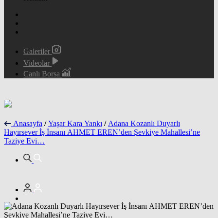
Galeriler
Videolar
Canlı Borsa
Anasayfa
/
Yaşar Kara Yankı
/
Adana Kozanlı Duyarlı
Hayırsever İş İnsanı AHMET EREN’den Şevkiye Mahallesi’ne
Taziye Evi…