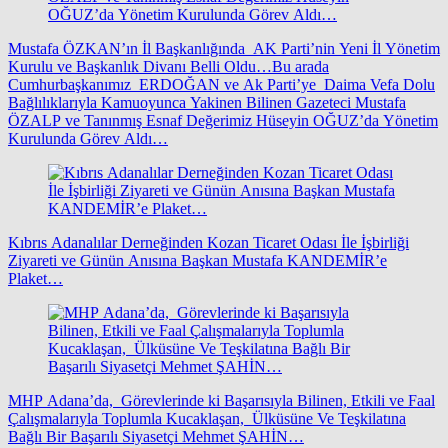
Mustafa ÖZKAN’ın İl Başkanlığında AK Parti’nin Yeni İl Yönetim
Kurulu ve Başkanlık Divanı Belli Oldu…Bu arada
Cumhurbaşkanımız ERDOĞAN ve Ak Parti’ye Daima Vefa Dolu
Bağlılıklarıyla Kamuoyunca Yakinen Bilinen Gazeteci Mustafa
ÖZALP ve Tanınmış Esnaf Değerimiz Hüseyin OĞUZ’da Yönetim
Kurulunda Görev Aldı…
Kıbrıs Adanalılar Derneğinden Kozan Ticaret Odası İle İşbirliği
Ziyareti ve Günün Anısına Başkan Mustafa KANDEMİR’e
Plaket…
MHP Adana’da, Görevlerinde ki Başarısıyla Bilinen, Etkili ve Faal
Çalışmalarıyla Toplumla Kucaklaşan, Ülküsüne Ve Teşkilatına
Bağlı Bir Başarılı Siyasetçi Mehmet ŞAHİN…