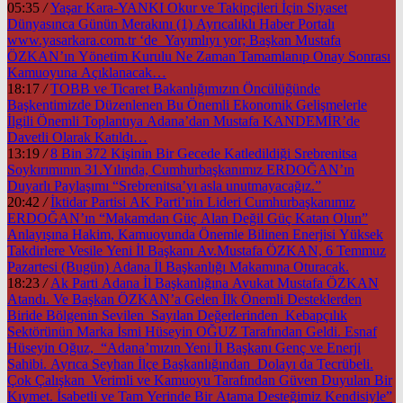
05:35
/
Yaşar Kara-YANKI Okur ve Takipçileri İçin Siyaset
Dünyasınca Günün Merakını (1) Ayrıcalıklı Haber Portalı
www.yasarkara.com.tr ‘de Yayımlıyı yor; Başkan Mustafa
ÖZKAN’ın Yönetim Kurulu Ne Zaman Tamamlanıp Onay Sonrası
Kamuoyuna Açıklanacak…
18:17
/
TOBB ve Ticaret Bakanlığımızın Öncülüğünde
Başkentimizde Düzenlenen Bu Önemli Ekonomik Gelişmelerle
İlgili Önemli Toplantıya Adana’dan Mustafa KANDEMİR’de
Davetli Olarak Katıldı…
13:19
/
8 Bin 372 Kişinin Bir Gecede Katledildiği Srebrenitsa
Soykırımının 31.Yılında, Cumhurbaşkanımız ERDOĞAN’ın
Duyarlı Paylaşımı “Srebrenitsa’yı asla unutmayacağız.”
20:42
/
İktidar Partisi AK Parti’nin Lideri Cumhurbaşkanımız
ERDOĞAN’ın “Makamdan Güç Alan Değil Güç Katan Olun”
Anlayışına Hakim, Kamuoyunda Önemle Bilinen Enerjisi Yüksek
Takdirlere Vesile Yeni İl Başkanı Av.Mustafa ÖZKAN, 6 Temmuz
Pazartesi (Bugün) Adana İl Başkanlığı Makamına Oturacak.
18:23
/
Ak Parti Adana İl Başkanlığına Avukat Mustafa ÖZKAN
Atandı. Ve Başkan ÖZKAN’a Gelen İlk Önemli Desteklerden
Biride Bölgenin Sevilen Sayılan Değerlerinden Kebapçılık
Sektörünün Marka İsmi Hüseyin OĞUZ Tarafından Geldi. Esnaf
Hüseyin Oğuz, “Adana’mızın Yeni İl Başkanı Genç ve Enerji
Sahibi. Ayrıca Seyhan İlçe Başkanlığından Dolayı da Tecrübeli.
Çok Çalışkan Verimli ve Kamuoyu Tarafından Güven Duyulan Bir
Kıymet. İsabetli ve Tam Yerinde Bir Atama Desteğimiz Kendisiyle”