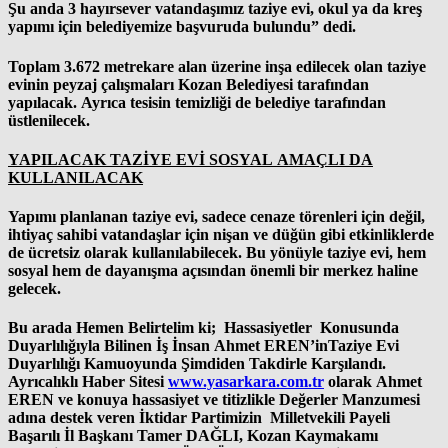
Şu anda 3 hayırsever vatandaşımız taziye evi, okul ya da kreş
yapımı için belediyemize başvuruda bulundu”
dedi.
Toplam 3.672 metrekare alan üzerine inşa edilecek olan taziye
evinin peyzaj çalışmaları Kozan Belediyesi tarafından
yapılacak. Ayrıca tesisin temizliği de belediye tarafından
üstlenilecek.
YAPILACAK TAZİYE EVİ SOSYAL AMAÇLI DA
KULLANILACAK
Yapımı planlanan taziye evi, sadece cenaze törenleri için değil,
ihtiyaç sahibi vatandaşlar için nişan ve düğün gibi etkinliklerde
de ücretsiz olarak kullanılabilecek. Bu yönüyle taziye evi, hem
sosyal hem de dayanışma açısından önemli bir merkez haline
gelecek.
Bu arada Hemen Belirtelim ki; Hassasiyetler Konusunda
Duyarlılığıyla Bilinen İş İnsan Ahmet EREN’inTaziye Evi
Duyarlılığı Kamuoyunda Şimdiden Takdirle Karşılandı.
Ayrıcalıklı Haber Sitesi
www.yasarkara.com.tr
olarak Ahmet
EREN ve konuya hassasiyet ve titizlikle Değerler Manzumesi
adına destek veren İktidar Partimizin Milletvekili Payeli
Başarılı İl Başkanı Tamer DAĞLI, Kozan Kaymakamı