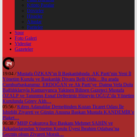
Kripto Paralar
Dövizler
Hisseler
Altınlar
Pariteler
Spor
Foto Galeri
Videolar
Gazeteler
19:04
/
Mustafa ÖZKAN’ın İl Başkanlığında AK Parti’nin Yeni İl
Yönetim Kurulu ve Başkanlık Divanı Belli Oldu…Bu arada
Cumhurbaşkanımız ERDOĞAN ve Ak Parti’ye Daima Vefa Dolu
Bağlılıklarıyla Kamuoyunca Yakinen Bilinen Gazeteci Mustafa
ÖZALP ve Tanınmış Esnaf Değerimiz Hüseyin OĞUZ’da Yönetim
Kurulunda Görev Aldı…
05:56
/
Kıbrıs Adanalılar Derneğinden Kozan Ticaret Odası İle
İşbirliği Ziyareti ve Günün Anısına Başkan Mustafa KANDEMİR’e
Plaket…
06:38
/
MHP Çukurova İlçe Başkanı Mehmet ŞAHİN ve
Arkadaşlarından Yönetim Kurulu Üyesi İbrahim Odabaşı’na
Geçmiş olsun Ziyareti Morali…