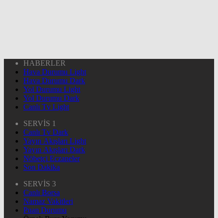
HABERLER
Hava Durumu Light
Hava Durumu Dark
Yol Durumu Light
Yol Durumu Dark
Canlı Tv Light
SERVİS 1
Canlı Tv Dark
Yayın Akışları Light
Yayın Akışları Dark
Nöbetçi Eczaneler
Son Dakika
SERVİS 3
Canlı Borsa
Namaz Vakitleri
Puan Durumu