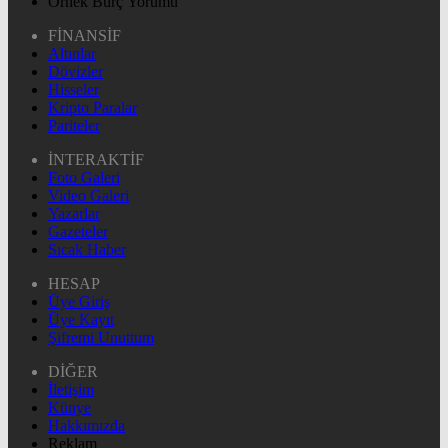
Örnek Burç Yorumu
FİNANSİF
Altınlar
Dövizler
Hisseler
Kripto Paralar
Pariteler
İNTERAKTİF
Foto Galeri
Video Galeri
Yazarlar
Gazeteler
Sıcak Haber
HESAP
Üye Giriş
Üye Kayıt
Şifremi Unuttum
DİĞER
İletişim
Künye
Hakkımızda
Reklam