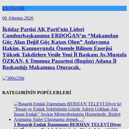
EKONOMİ
06 Ağustos 2026
İktidar Partisi AK Parti’nin Lideri
Cumhurbaşkanımız ERDOĞAN’ın “Makamdan
Güç Alan Değil Güç Katan Olun” Anlayışına
Hakim, Kamuoyunda Önemle Bilinen Enerjisi
Yüksek Takdirlere Vesile Yeni İl Başkanı Av.Mustafa
ÖZKAN, 6 Temmuz Pazartesi (Bugün) Adana İl
Başkanlığı Makamına Oturacak.
KATEGORİNİN POPÜLERLERİ
1
Başarılı Emlak Danışmanı BERHAN TELEVİ Diyor