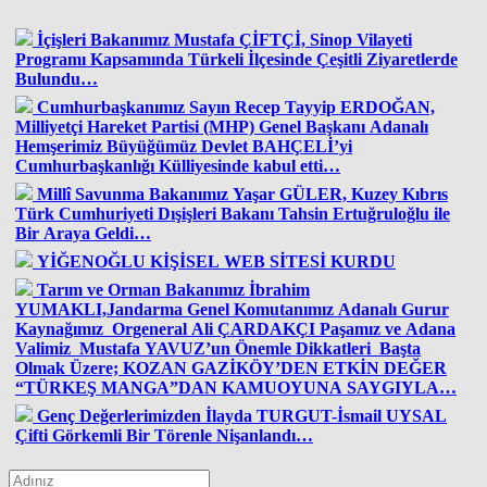
İçişleri Bakanımız Mustafa ÇİFTÇİ, Sinop Vilayeti
Programı Kapsamında Türkeli İlçesinde Çeşitli Ziyaretlerde
Bulundu…
Cumhurbaşkanımız Sayın Recep Tayyip ERDOĞAN,
Milliyetçi Hareket Partisi (MHP) Genel Başkanı Adanalı
Hemşerimiz Büyüğümüz Devlet BAHÇELİ’yi
Cumhurbaşkanlığı Külliyesinde kabul etti…
Millî Savunma Bakanımız Yaşar GÜLER, Kuzey Kıbrıs
Türk Cumhuriyeti Dışişleri Bakanı Tahsin Ertuğruloğlu ile
Bir Araya Geldi…
YİĞENOĞLU KİŞİSEL WEB SİTESİ KURDU
Tarım ve Orman Bakanımız İbrahim
YUMAKLI,Jandarma Genel Komutanımız Adanalı Gurur
Kaynağımız Orgeneral Ali ÇARDAKÇI Paşamız ve Adana
Valimiz Mustafa YAVUZ’un Önemle Dikkatleri Başta
Olmak Üzere; KOZAN GAZİKÖY’DEN ETKİN DEĞER
“TÜRKEŞ MANGA”DAN KAMUOYUNA SAYGIYLA…
Genç Değerlerimizden İlayda TURGUT-İsmail UYSAL
Çifti Görkemli Bir Törenle Nişanlandı…