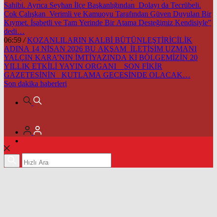
Sahibi. Ayrıca Seyhan İlçe Başkanlığından Dolayı da Tecrübeli.
Çok Çalışkan Verimli ve Kamuoyu Tarafından Güven Duyulan Bir
Kıymet. İsabetli ve Tam Yerinde Bir Atama Desteğimiz Kendisiyle”
dedi…
06:59
/
KOZANLILARIN KALBİ BÜTÜNLEŞTİRİCİLİK
ADINA 14 NİSAN 2026 BU AKŞAM İLETİŞİM UZMANI
YALÇIN KARA’NIN İMTİYAZINDA Kİ BÖLGEMİZİN 20
YILLIK ETKİLİ YAYIN ORGANI SON FİKİR
GAZETESİNİN KUTLAMA GECESİNDE OLACAK…
Son dakika
haberleri