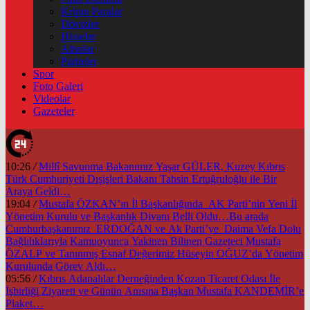
Kripto Paralar
Dövizler
Hisseler
Altınlar
Pariteler
Spor
Foto Galeri
Videolar
Gazeteler
10:26
/
Millî Savunma Bakanımız Yaşar GÜLER, Kuzey Kıbrıs
Türk Cumhuriyeti Dışişleri Bakanı Tahsin Ertuğruloğlu ile Bir
Araya Geldi…
19:04
/
Mustafa ÖZKAN’ın İl Başkanlığında AK Parti’nin Yeni İl
Yönetim Kurulu ve Başkanlık Divanı Belli Oldu…Bu arada
Cumhurbaşkanımız ERDOĞAN ve Ak Parti’ye Daima Vefa Dolu
Bağlılıklarıyla Kamuoyunca Yakinen Bilinen Gazeteci Mustafa
ÖZALP ve Tanınmış Esnaf Değerimiz Hüseyin OĞUZ’da Yönetim
Kurulunda Görev Aldı…
05:56
/
Kıbrıs Adanalılar Derneğinden Kozan Ticaret Odası İle
İşbirliği Ziyareti ve Günün Anısına Başkan Mustafa KANDEMİR’e
Plaket…