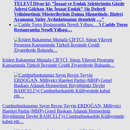
TELEVİ Diyor ki; ”İnşaat ve Emlak Sektörünün Gözde
Adresi Gökhan Alıç İnşaat Emlak” Siz Değerli
Velinimetimiz Müşterilerinin Daima Hizmetinde. Bizleri
Aramanız Sizler Aydınlatmamız demektir …”
5
Cadde Toros
Restaurantta Neşeli Yılbaşı…
İçişleri Bakanımız Mustafa ÇİFTÇİ, Sinop Vilayeti Programı
Kapsamında Türkeli İlçesinde Çeşitli Ziyaretlerde Bulundu…
Cumhurbaşkanımız Sayın Recep Tayyip ERDOĞAN, Milliyetçi
Hareket Partisi (MHP) Genel Başkanı Adanalı Hemşerimiz
Büyüğümüz Devlet BAHÇELİ’yi Cumhurbaşkanlığı Külliyesinde
kabul etti…