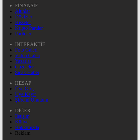
FİNANSİF
Altınlar
Dövizler
Hisseler
Kripto Paralar
Pariteler
İNTERAKTİF
Foto Galeri
Video Galeri
Yazarlar
Gazeteler
Sıcak Haber
HESAP
Üye Giriş
Üye Kayıt
Şifremi Unuttum
DİĞER
İletişim
Künye
Hakkımızda
Reklam