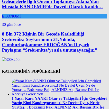
Gelişmelerle İlgili Önemli Toplantıya Adana’dan
Mustafa KANDEMİR’de Davetli Olarak Katıldı…
EKONOMİ
30 gün önce
8 Bin 372 Kişinin Bir Gecede Katledildiği
Srebrenitsa Soykırımının 31.Yılında,
Cumhurbaşkanımız ERDOĞAN’ın Duyarlı
Paylaşımı “Srebrenitsa’yı asla unutmayacağız.”
KATEGORİNİN POPÜLERLERİ
1
Yaşar Kara-YANKI Okur ve Takipçileri İçin Gerçekleri
Yazdı; Kimi Kandırıyorsunuz! Ne Devlet Uyur, Ne de
Yurttaş… Boğazınız Pak, ALNINIZ Ak, Başınız Dik İse