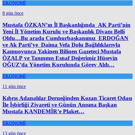
EKONOMİ
8 gün önce
Mustafa ÖZKAN’ın İl Başkanlığında AK Parti’nin
Yeni İl Yönetim Kurulu ve Başkanlık Divanı Belli
Oldu…Bu arada Cumhurbaşkanımız ERDOĞAN
ve Ak Parti’ye Daima Vefa Dolu Bağlılıklarıyla
Kamuoyunca Yakinen Bilinen Gazeteci Mustafa
ÖZALP ve Tanınmış Esnaf Değerimiz Hüseyin
OĞUZ’da Yönetim Kurulunda Görev Aldı…
EKONOMİ
11 gün önce
Kıbrıs Adanalılar Derneğinden Kozan Ticaret Odası
İle İşbirliği Ziyareti ve Günün Anısına Başkan
Mustafa KANDEMİR’e Plaket…
EKONOMİ
13 gün önce