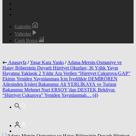
Galeriler
Videolar
Canlı Borsa
Anasayfa
/
Yaşar Kara Yankı
/
Adana-Mersin-Osmaniye ve
Hatay Bölgesinin Duyarlı Hürriyet Okurları; 36 Yıllık Yayın
Hayatına Yaklaşık 2 Yıldır Ara Verilen “Hürriyet Çukurova-GAP”
Ekinin Yeniden Yayınlanması İçin İvedilikle DEMİRÖREN
Ailesinden İçişleri Bakanımız Ali YERLİKAYA ve Turizm
Bakanımız Mehmet Nuri ERSOY’dan DESTEK Bekliyor.
“Hürriyet Çukurova” Yeniden Yayınlanmalı… (4)