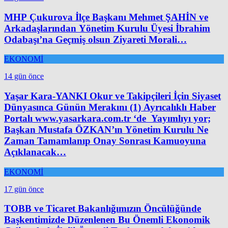
MHP Çukurova İlçe Başkanı Mehmet ŞAHİN ve
Arkadaşlarından Yönetim Kurulu Üyesi İbrahim
Odabaşı’na Geçmiş olsun Ziyareti Morali…
EKONOMİ
14 gün önce
Yaşar Kara-YANKI Okur ve Takipçileri İçin Siyaset
Dünyasınca Günün Merakını (1) Ayrıcalıklı Haber
Portalı www.yasarkara.com.tr ‘de Yayımlıyı yor;
Başkan Mustafa ÖZKAN’ın Yönetim Kurulu Ne
Zaman Tamamlanıp Onay Sonrası Kamuoyuna
Açıklanacak…
EKONOMİ
17 gün önce
TOBB ve Ticaret Bakanlığımızın Öncülüğünde
Başkentimizde Düzenlenen Bu Önemli Ekonomik