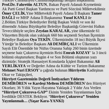
Türkiye Cumhuriyeti Cumhurbaşkanlığı İletişim Başkanımız
Prof.Dr. Fahrettin ALTUN
, Bakan Payeli Adanalı Kıymetimiz
Ak Parti Genel Başkan Yardımcısı ve Parti Sözcüsü Milletvekilimiz
Ömer ÇELİK
,Yine Milletvekili Payeli Adana İl Başkanı
Tamer
DAĞLI
ve MHP Adana İl Başkanımız
Yusuf KANLI
ile
2.Bölüm.Türkiye Belediyeler Birliğ Başkan Vekili ve son iki
dönemdir Adana Büyükşehir Belediye Başkanlığı Görevini Halkın
Teveccühüyle seçilen
Zeydan KARALAR,
yine ülkemizde 61
Vilayetten Büyük olan yaklaşık 660 bin seçmenli Seyhan İlçemizin
Belediye Başkanı
Oya TEKİN
, Ülkemizindin 18 inci Büyük İlçesi
Yüreğir’in Belediye Başkanı
Ali DEMİRÇALI
ve Ülkemizin
Sayılı Elit Önemlide bir Nüfus Oranına Sahip 260 binin üzerinde
seçmene haiz Çukurova ilçemizin Reisi
Emrah KOZAY
’ la 3 üncü
bölümü oluştururken; Bugün 4 ve Son Bölümü oluşturan yazı
dizimizle; Stratejik Hassasiyet Konularda İçişleri Bakanımız
Ali
YERLİKAYA
ve Değerler Adına da Kültür ve Turizm Bakanımız
Mehmet Nuri ERSOY
’a çağrıda bulunan
Hürriyetin
Kadirşinas
Okur ve Takipçileri,
Hürriyet Gazetemizin Değerli İmtiyazları Yıldırım
DEMİRÖREN ve Kardeşi Meltem DEMİRÖREN
’den Hürriyet
Okurları; 36 Yıllık Yayın Hayatına Yaklaşık 2 Yıldır Ara Verilen
“Hürriyet Çukurova-GAP”
Ekinin Yeniden Yayınlanması İçin
İvedilikle DESTEK Bekliyor. “
Hürriyet Çukurova” Yeniden
Yayınlanmalı… (Yaşar Kara-YANKI)