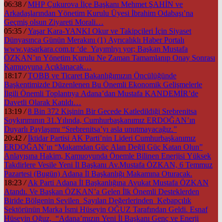
06:38
/
MHP Çukurova İlçe Başkanı Mehmet ŞAHİN ve
Arkadaşlarından Yönetim Kurulu Üyesi İbrahim Odabaşı’na
Geçmiş olsun Ziyareti Morali…
05:35
/
Yaşar Kara-YANKI Okur ve Takipçileri İçin Siyaset
Dünyasınca Günün Merakını (1) Ayrıcalıklı Haber Portalı
www.yasarkara.com.tr ‘de Yayımlıyı yor; Başkan Mustafa
ÖZKAN’ın Yönetim Kurulu Ne Zaman Tamamlanıp Onay Sonrası
Kamuoyuna Açıklanacak…
18:17
/
TOBB ve Ticaret Bakanlığımızın Öncülüğünde
Başkentimizde Düzenlenen Bu Önemli Ekonomik Gelişmelerle
İlgili Önemli Toplantıya Adana’dan Mustafa KANDEMİR’de
Davetli Olarak Katıldı…
13:19
/
8 Bin 372 Kişinin Bir Gecede Katledildiği Srebrenitsa
Soykırımının 31.Yılında, Cumhurbaşkanımız ERDOĞAN’ın
Duyarlı Paylaşımı “Srebrenitsa’yı asla unutmayacağız.”
20:42
/
İktidar Partisi AK Parti’nin Lideri Cumhurbaşkanımız
ERDOĞAN’ın “Makamdan Güç Alan Değil Güç Katan Olun”
Anlayışına Hakim, Kamuoyunda Önemle Bilinen Enerjisi Yüksek
Takdirlere Vesile Yeni İl Başkanı Av.Mustafa ÖZKAN, 6 Temmuz
Pazartesi (Bugün) Adana İl Başkanlığı Makamına Oturacak.
18:23
/
Ak Parti Adana İl Başkanlığına Avukat Mustafa ÖZKAN
Atandı. Ve Başkan ÖZKAN’a Gelen İlk Önemli Desteklerden
Biride Bölgenin Sevilen Sayılan Değerlerinden Kebapçılık
Sektörünün Marka İsmi Hüseyin OĞUZ Tarafından Geldi. Esnaf
Hüseyin Oğuz, “Adana’mızın Yeni İl Başkanı Genç ve Enerji