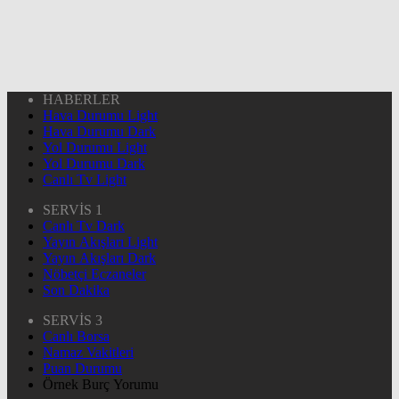
HABERLER
Hava Durumu Light
Hava Durumu Dark
Yol Durumu Light
Yol Durumu Dark
Canlı Tv Light
SERVİS 1
Canlı Tv Dark
Yayın Akışları Light
Yayın Akışları Dark
Nöbetçi Eczaneler
Son Dakika
SERVİS 3
Canlı Borsa
Namaz Vakitleri
Puan Durumu
Örnek Burç Yorumu