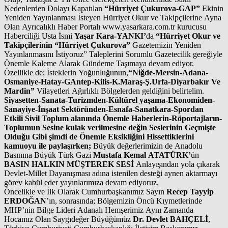
Nedenlerden Dolayı Kapatılan
“Hürriyet Çukurova-GAP”
Ekinin
Yeniden Yayınlanması İsteyen Hürriyet Okur ve Takipçilerine Ayna
Olan Ayrıcalıklı Haber Portalı www.yasarkara.com.tr kurucusu
Haberciliği Usta İsmi
Yaşar Kara-YANKI’
da
“Hürriyet Okur ve
Takipçilerinin “Hürriyet Çukurova”
Gazetemizin Yeniden
Yayınlanmasını İstiyoruz” Taleplerini Sorumlu Gazetecilik gereğiyle
Önemle Kaleme Alarak Gündeme Taşımaya devam ediyor.
Özellikle de; İsteklerin Yoğunluğunun,
“Niğde-Mersin-Adana-
Osmaniye-Hatay-GAntep-Kilis-K.Maraş-Ş.Urfa-Diyarbakır Ve
Mardin”
Vilayetleri Ağırlıklı Bölgelerden geldiğini belirtelim.
Siyasetten-Sanata-Turizmden-Kültürel yaşama-Ekonomiden-
Sanayiye-İnşaat Sektöründen-Esnafa-Sanatkara-Spordan
Etkili Sivil Toplum alanında Önemle Haberlerin-Röportajların-
Toplumun Sesine kulak verilmesine değin Seslerinin Geçmişte
Olduğu Gibi şimdi de Önemle Eksikliğini Hissettiklerini
kamuoyu ile paylaşırken;
Büyük değerlerimizin de Anadolu
Basınına Büyük Türk Gazi
Mustafa Kemal ATATÜRK’
ün
BASIN HALKIN MÜŞTEREK SESİ
Anlayışından yola çıkarak
Devlet-Millet Dayanışması adına istenilen desteği aynen aktarmayı
görev kabül eder yayınlarımıza devam ediyoruz.
Öncelikle ve İlk Olarak Cumhurbaşkanımız Sayın
Recep Tayyip
ERDOĞAN
’ın, sonrasında; Bölgemizin Öncü Kıymetlerinde
MHP’nin Bilge Lideri Adanalı Hemşerimiz Aynı Zamanda
Hocamız Olan Saygıdeğer Büyüğümüz
Dr. Devlet BAHÇELİ
,