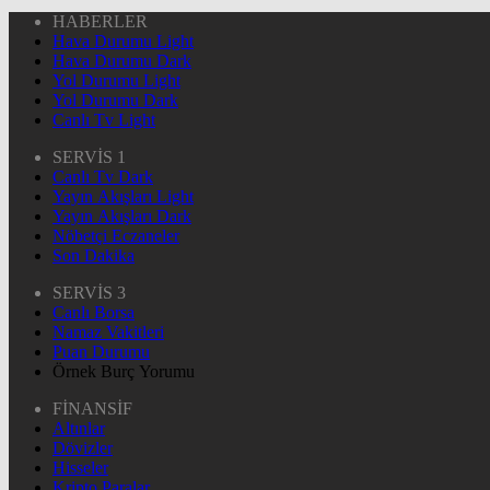
HABERLER
Hava Durumu Light
Hava Durumu Dark
Yol Durumu Light
Yol Durumu Dark
Canlı Tv Light
SERVİS 1
Canlı Tv Dark
Yayın Akışları Light
Yayın Akışları Dark
Nöbetçi Eczaneler
Son Dakika
SERVİS 3
Canlı Borsa
Namaz Vakitleri
Puan Durumu
Örnek Burç Yorumu
FİNANSİF
Altınlar
Dövizler
Hisseler
Kripto Paralar