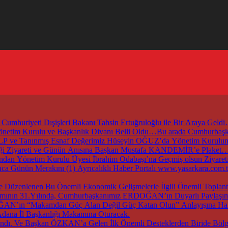
mhuriyeti Dışişleri Bakanı Tahsin Ertuğruloğlu ile Bir Araya Geld
 Yönetim Kurulu ve Başkanlık Divanı Belli Oldu…Bu arada Cumhur
ZALP ve Tanınmış Esnaf Değerimiz Hüseyin OĞUZ’da Yönetim Kurul
irliği Ziyareti ve Günün Anısına Başkan Mustafa KANDEMİR’e Plaket
an Yönetim Kurulu Üyesi İbrahim Odabaşı’na Geçmiş olsun Ziyaret
nca Günün Merakını (1) Ayrıcalıklı Haber Portalı www.yasarkara.co
ırımının 31.Yılında, Cumhurbaşkanımız ERDOĞAN’ın Duyarlı Paylaşımı
DOĞAN’ın “Makamdan Güç Alan Değil Güç Katan Olun” Anlayışına Hak
dana İl Başkanlığı Makamına Oturacak.
dı. Ve Başkan ÖZKAN’a Gelen İlk Önemli Desteklerden Biride Bölge