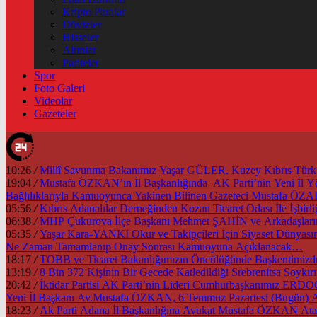
Kripto Paralar
Dövizler
Hisseler
Altınlar
Pariteler
Spor
Foto Galeri
Videolar
Gazeteler
10:26
/
Millî Savunma Bakanımız Yaşar GÜLER, Kuzey Kıbrıs Türk Cu
19:04
/
Mustafa ÖZKAN’ın İl Başkanlığında AK Parti’nin Yeni İl
Bağlılıklarıyla Kamuoyunca Yakinen Bilinen Gazeteci Mustafa Ö
05:56
/
Kıbrıs Adanalılar Derneğinden Kozan Ticaret Odası İle İşb
06:38
/
MHP Çukurova İlçe Başkanı Mehmet ŞAHİN ve Arkadaşlarınd
05:35
/
Yaşar Kara-YANKI Okur ve Takipçileri İçin Siyaset Dünyası
Ne Zaman Tamamlanıp Onay Sonrası Kamuoyuna Açıklanacak…
18:17
/
13:19
/
8 Bin 372 Kişinin Bir Gecede Katledildiği Srebrenitsa Soyk
20:42
/
İktidar Partisi AK Parti’nin Lideri Cumhurbaşkanımız ER
Yeni İl Başkanı Av.Mustafa ÖZKAN, 6 Temmuz Pazartesi (Bugün) A
18:23
/
Ak Parti Adana İl Başkanlığına Avukat Mustafa ÖZKAN Atan