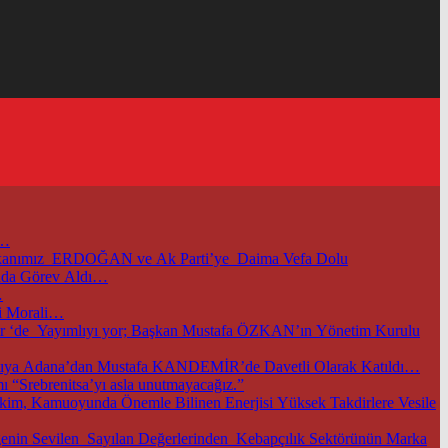
i…
başkanımız ERDOĞAN ve Ak Parti’ye Daima Vefa Dolu
unda Görev Aldı…
…
i Morali…
m.tr ‘de Yayımlıyı yor; Başkan Mustafa ÖZKAN’ın Yönetim Kurulu
TOBB ve Ticaret Bakanlığımızın Öncülüğünde Başkentimizde Düzenlenen Bu Önemli Ekonomik Gelişmelerle İlgili Önemli Toplantıya Adana’dan Mustafa KANDEMİR’de Davetli Olarak Katıldı…
 “Srebrenitsa’yı asla unutmayacağız.”
im, Kamuoyunda Önemle Bilinen Enerjisi Yüksek Takdirlere Vesile
nin Sevilen Sayılan Değerlerinden Kebapçılık Sektörünün Marka