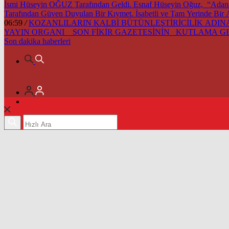
İsmi Hüseyin OĞUZ Tarafından Geldi. Esnaf Hüseyin Oğuz, “Adana’m
Tarafından Güven Duyulan Bir Kıymet. İsabetli ve Tam Yerinde Bir
06:59
/
KOZANLILARIN KALBİ BÜTÜNLEŞTİRİCİLİK ADINA 
YAYIN ORGANI SON FİKİR GAZETESİNİN KUTLAMA 
Son dakika
haberleri