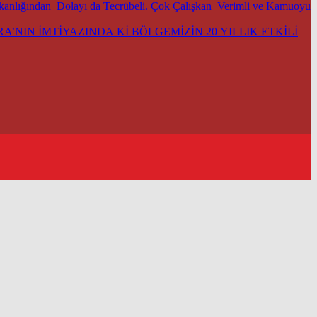
şkanlığından Dolayı da Tecrübeli. Çok Çalışkan Verimli ve Kamuoyu
’NIN İMTİYAZINDA Kİ BÖLGEMİZİN 20 YILLIK ETKİLİ