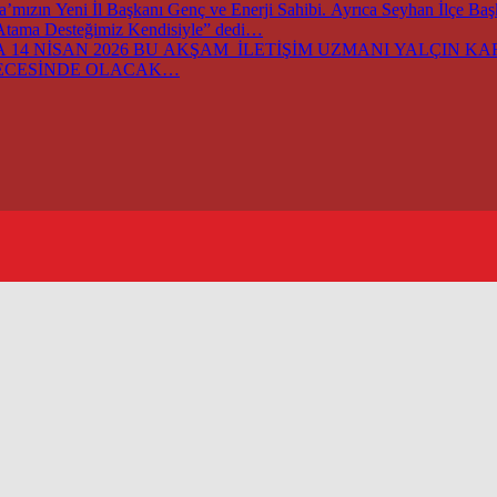
ızın Yeni İl Başkanı Genç ve Enerji Sahibi. Ayrıca Seyhan İlçe Ba
 Atama Desteğimiz Kendisiyle” dedi…
14 NİSAN 2026 BU AKŞAM İLETİŞİM UZMANI YALÇIN KARA
GECESİNDE OLACAK…