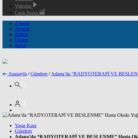
Videolar
Canlı Borsa
3.Sayfa
Avrupa
Bülten
Eğitim
Hayat
Anasayfa
/
Gündem
/
Adana’da “RADYOTERAPİ VE BESLENME”
Yaşar Kara
Gündem
Adana’da “RADYOTERAPİ VE BESLENME” Hasta Okulu