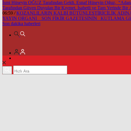
İsmi Hüseyin OĞUZ Tarafından Geldi. Esnaf Hüseyin Oğuz, “Adana’m
Tarafından Güven Duyulan Bir Kıymet. İsabetli ve Tam Yerinde Bir
06:59
/
KOZANLILARIN KALBİ BÜTÜNLEŞTİRİCİLİK ADINA 
YAYIN ORGANI SON FİKİR GAZETESİNİN KUTLAMA 
Son dakika
haberleri