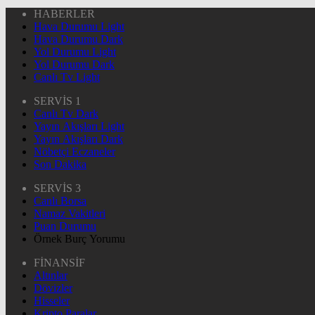
HABERLER
Hava Durumu Light
Hava Durumu Dark
Yol Durumu Light
Yol Durumu Dark
Canlı Tv Light
SERVİS 1
Canlı Tv Dark
Yayın Akışları Light
Yayın Akışları Dark
Nöbetçi Eczaneler
Son Dakika
SERVİS 3
Canlı Borsa
Namaz Vakitleri
Puan Durumu
Örnek Burç Yorumu
FİNANSİF
Altınlar
Dövizler
Hisseler
Kripto Paralar