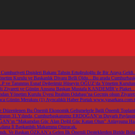
mhuriyeti Dışişleri Bakanı Tahsin Ertuğruloğlu ile Bir Araya Geld
 Yönetim Kurulu ve Başkanlık Divanı Belli Oldu…Bu arada Cumhur
ZALP ve Tanınmış Esnaf Değerimiz Hüseyin OĞUZ’da Yönetim Kurul
irliği Ziyareti ve Günün Anısına Başkan Mustafa KANDEMİR’e Plaket
an Yönetim Kurulu Üyesi İbrahim Odabaşı’na Geçmiş olsun Ziyaret
nca Günün Merakını (1) Ayrıcalıklı Haber Portalı www.yasarkara.co
ırımının 31.Yılında, Cumhurbaşkanımız ERDOĞAN’ın Duyarlı Paylaşımı
DOĞAN’ın “Makamdan Güç Alan Değil Güç Katan Olun” Anlayışına Hak
dana İl Başkanlığı Makamına Oturacak.
dı. Ve Başkan ÖZKAN’a Gelen İlk Önemli Desteklerden Biride Bölge