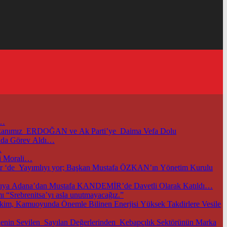
i…
başkanımız ERDOĞAN ve Ak Parti’ye Daima Vefa Dolu
unda Görev Aldı…
…
i Morali…
m.tr ‘de Yayımlıyı yor; Başkan Mustafa ÖZKAN’ın Yönetim Kurulu
TOBB ve Ticaret Bakanlığımızın Öncülüğünde Başkentimizde Düzenlenen Bu Önemli Ekonomik Gelişmelerle İlgili Önemli Toplantıya Adana’dan Mustafa KANDEMİR’de Davetli Olarak Katıldı…
 “Srebrenitsa’yı asla unutmayacağız.”
im, Kamuoyunda Önemle Bilinen Enerjisi Yüksek Takdirlere Vesile
nin Sevilen Sayılan Değerlerinden Kebapçılık Sektörünün Marka