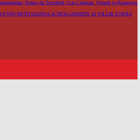
şkanlığından Dolayı da Tecrübeli. Çok Çalışkan Verimli ve Kamuoyu
’NIN İMTİYAZINDA Kİ BÖLGEMİZİN 20 YILLIK ETKİLİ