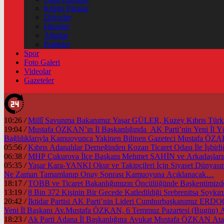
Kripto Paralar
Dövizler
Hisseler
Altınlar
Pariteler
Spor
Foto Galeri
Videolar
Gazeteler
10:26
/
Millî Savunma Bakanımız Yaşar GÜLER, Kuzey Kıbrıs Türk Cu
19:04
/
Mustafa ÖZKAN’ın İl Başkanlığında AK Parti’nin Yeni İl
Bağlılıklarıyla Kamuoyunca Yakinen Bilinen Gazeteci Mustafa Ö
05:56
/
Kıbrıs Adanalılar Derneğinden Kozan Ticaret Odası İle İşb
06:38
/
MHP Çukurova İlçe Başkanı Mehmet ŞAHİN ve Arkadaşlarınd
05:35
/
Yaşar Kara-YANKI Okur ve Takipçileri İçin Siyaset Dünyası
Ne Zaman Tamamlanıp Onay Sonrası Kamuoyuna Açıklanacak…
18:17
/
13:19
/
8 Bin 372 Kişinin Bir Gecede Katledildiği Srebrenitsa Soyk
20:42
/
İktidar Partisi AK Parti’nin Lideri Cumhurbaşkanımız ER
Yeni İl Başkanı Av.Mustafa ÖZKAN, 6 Temmuz Pazartesi (Bugün) A
18:23
/
Ak Parti Adana İl Başkanlığına Avukat Mustafa ÖZKAN Atan