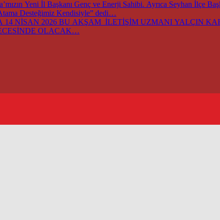
ızın Yeni İl Başkanı Genç ve Enerji Sahibi. Ayrıca Seyhan İlçe Ba
 Atama Desteğimiz Kendisiyle” dedi…
14 NİSAN 2026 BU AKŞAM İLETİŞİM UZMANI YALÇIN KARA
GECESİNDE OLACAK…