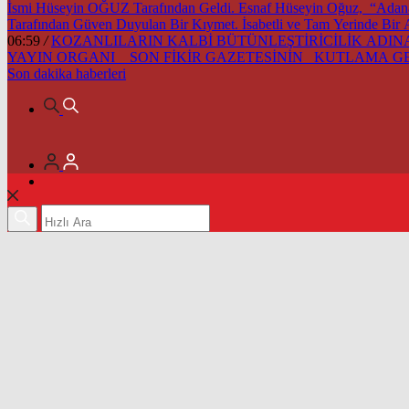
İsmi Hüseyin OĞUZ Tarafından Geldi. Esnaf Hüseyin Oğuz, “Adana’m
Tarafından Güven Duyulan Bir Kıymet. İsabetli ve Tam Yerinde Bir
06:59
/
KOZANLILARIN KALBİ BÜTÜNLEŞTİRİCİLİK ADINA 
YAYIN ORGANI SON FİKİR GAZETESİNİN KUTLAMA 
Son dakika
haberleri