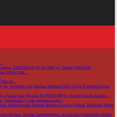
i…
başkanımız ERDOĞAN ve Ak Parti’ye Daima Vefa Dolu
unda Görev Aldı…
…
i Morali…
m.tr ‘de Yayımlıyı yor; Başkan Mustafa ÖZKAN’ın Yönetim Kurulu
TOBB ve Ticaret Bakanlığımızın Öncülüğünde Başkentimizde Düzenlenen Bu Önemli Ekonomik Gelişmelerle İlgili Önemli Toplantıya Adana’dan Mustafa KANDEMİR’de Davetli Olarak Katıldı…
 “Srebrenitsa’yı asla unutmayacağız.”
im, Kamuoyunda Önemle Bilinen Enerjisi Yüksek Takdirlere Vesile
nin Sevilen Sayılan Değerlerinden Kebapçılık Sektörünün Marka