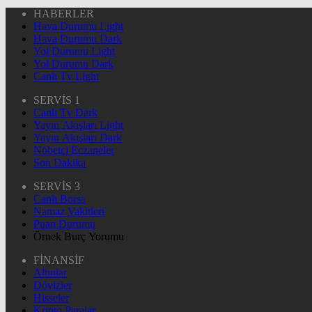
HABERLER
Hava Durumu Light
Hava Durumu Dark
Yol Durumu Light
Yol Durumu Dark
Canlı Tv Light
SERVİS 1
Canlı Tv Dark
Yayın Akışları Light
Yayın Akışları Dark
Nöbetçi Eczaneler
Son Dakika
SERVİS 3
Canlı Borsa
Namaz Vakitleri
Puan Durumu
Örnek Burç Yorumu
FİNANSİF
Altınlar
Dövizler
Hisseler
Kripto Paralar