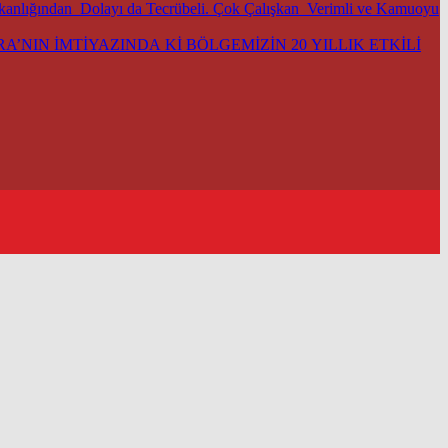
şkanlığından Dolayı da Tecrübeli. Çok Çalışkan Verimli ve Kamuoyu
’NIN İMTİYAZINDA Kİ BÖLGEMİZİN 20 YILLIK ETKİLİ