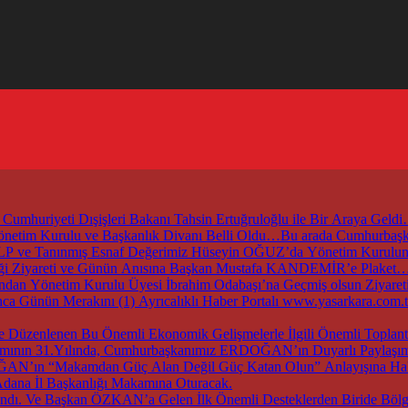
mhuriyeti Dışişleri Bakanı Tahsin Ertuğruloğlu ile Bir Araya Geld
 Yönetim Kurulu ve Başkanlık Divanı Belli Oldu…Bu arada Cumhur
ZALP ve Tanınmış Esnaf Değerimiz Hüseyin OĞUZ’da Yönetim Kurul
irliği Ziyareti ve Günün Anısına Başkan Mustafa KANDEMİR’e Plaket
an Yönetim Kurulu Üyesi İbrahim Odabaşı’na Geçmiş olsun Ziyaret
nca Günün Merakını (1) Ayrıcalıklı Haber Portalı www.yasarkara.co
ırımının 31.Yılında, Cumhurbaşkanımız ERDOĞAN’ın Duyarlı Paylaşımı
DOĞAN’ın “Makamdan Güç Alan Değil Güç Katan Olun” Anlayışına Hak
dana İl Başkanlığı Makamına Oturacak.
dı. Ve Başkan ÖZKAN’a Gelen İlk Önemli Desteklerden Biride Bölge