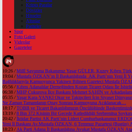
Kripto Paralar
Dövizler
Hisseler
Altınlar
Pariteler
Spor
Foto Galeri
Videolar
Gazeteler
10:26
/
Millî Savunma Bakanımız Yaşar GÜLER, Kuzey Kıbrıs Türk Cu
19:04
/
Mustafa ÖZKAN’ın İl Başkanlığında AK Parti’nin Yeni İl
Bağlılıklarıyla Kamuoyunca Yakinen Bilinen Gazeteci Mustafa Ö
05:56
/
Kıbrıs Adanalılar Derneğinden Kozan Ticaret Odası İle İşb
06:38
/
MHP Çukurova İlçe Başkanı Mehmet ŞAHİN ve Arkadaşlarınd
05:35
/
Yaşar Kara-YANKI Okur ve Takipçileri İçin Siyaset Dünyası
Ne Zaman Tamamlanıp Onay Sonrası Kamuoyuna Açıklanacak…
18:17
/
13:19
/
8 Bin 372 Kişinin Bir Gecede Katledildiği Srebrenitsa Soyk
20:42
/
İktidar Partisi AK Parti’nin Lideri Cumhurbaşkanımız ER
Yeni İl Başkanı Av.Mustafa ÖZKAN, 6 Temmuz Pazartesi (Bugün) A
18:23
/
Ak Parti Adana İl Başkanlığına Avukat Mustafa ÖZKAN Atan