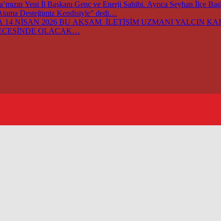
ızın Yeni İl Başkanı Genç ve Enerji Sahibi. Ayrıca Seyhan İlçe Ba
 Atama Desteğimiz Kendisiyle” dedi…
14 NİSAN 2026 BU AKŞAM İLETİŞİM UZMANI YALÇIN KARA
GECESİNDE OLACAK…