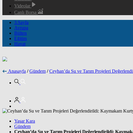
Videolar
Canlı Borsa
3.Sayfa
Avrupa
Bülten
Eğitim
Hayat
Anasayfa
/
Gündem
/
Ceyhan’da Su ve Tarım Projeleri Değerlend
Yaşar Kara
Gündem
Ceyhan’da Su ve Tarım Projeleri Değerlendirildi: Kayma