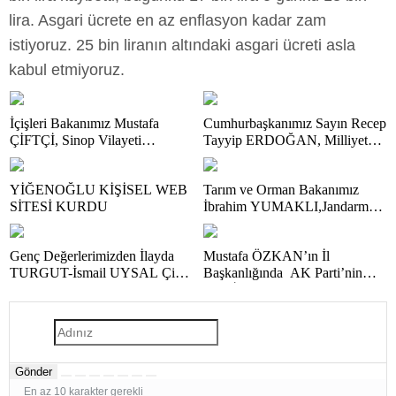
lira. Asgari ücrete en az enflasyon kadar zam
istiyoruz. 25 bin liranın altındaki asgari ücreti asla
kabul etmiyoruz.
İçişleri Bakanımız Mustafa
Cumhurbaşkanımız Sayın Recep
ÇİFTÇİ, Sinop Vilayeti
Tayyip ERDOĞAN, Milliyetçi
Programı Kapsamında Türkeli
Hareket Partisi (MHP) Genel
İlçesinde Çeşitli Ziyaretlerde
Başkanı Adanalı Hemşerimiz
YİĞENOĞLU KİŞİSEL WEB
Tarım ve Orman Bakanımız
Bulundu…
Büyüğümüz Devlet
SİTESİ KURDU
İbrahim YUMAKLI,Jandarma
BAHÇELİ’yi
Genel Komutanımız Adanalı
Cumhurbaşkanlığı Külliyesinde
Gurur Kaynağımız Orgeneral
kabul etti…
Genç Değerlerimizden İlayda
Mustafa ÖZKAN’ın İl
Ali ÇARDAKÇI Paşamız ve
TURGUT-İsmail UYSAL Çifti
Başkanlığında AK Parti’nin
Adana Valimiz Mustafa
Görkemli Bir Törenle
Yeni İl Yönetim Kurulu ve
YAVUZ’un Önemle Dikkatleri
Nişanlandı…
Başkanlık Divanı Belli Oldu…
Başta Olmak Üzere; KOZAN
Bu arada Cumhurbaşkanımız
GAZİKÖY’DEN ETKİN
ERDOĞAN ve Ak Parti’ye
DEĞER “TÜRKEŞ
Daima Vefa Dolu Bağlılıklarıyla
MANGA”DAN
Gönder
Kamuoyunca Yakinen Bilinen
KAMUOYUNA
Gazeteci Mustafa ÖZALP ve
SAYGIYLA…
En az 10 karakter gerekli