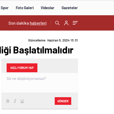
Spor
Foto Galeri
Videolar
Gazeteler
18:17
Son dakika
/
haberleri
Güncelleme: Haziran 5, 2024 13:31
iği Başlatılmalıdır
HIZLI YORUM YAP
GÖNDER