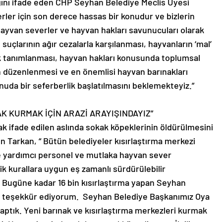
ığını ifade eden CHP Seyhan Belediye Meclis Üyesi
ler için son derece hassas bir konudur ve bizlerin
hayvan severler ve hayvan hakları savunucuları olarak
uçlarının ağır cezalarla karşılanması, hayvanların ‘mal’
arak tanımlanması, hayvan hakları konusunda toplumsal
n düzenlenmesi ve en önemlisi hayvan barınakları
onuda bir seferberlik başlatılmasını beklemekteyiz.”
K KURMAK İÇİN ARAZİ ARAYIŞINDAYIZ”
arak ifade edilen aslında sokak köpeklerinin öldürülmesini
Tarkan, “ Bütün belediyeler kısırlaştırma merkezi
e yardımcı personel ve mutlaka hayvan sever
ik kurallara uygun eş zamanlı sürdürülebilir
r. Bugüne kadar 16 bin kısırlaştırma yapan Seyhan
ze teşekkür ediyorum. Seyhan Belediye Başkanımız Oya
aptık. Yeni barınak ve kısırlaştırma merkezleri kurmak