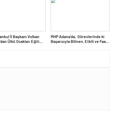
ÇI Paşamız ve Adana
 Mustafa YAVUZ’un
Dikkatleri Başta Olmak
 KOZAN GAZİKÖY’DEN
DEĞER “TÜRKEŞ
”DAN KAMUOYUNA
YLA…
anbul İl Başkanı Volkan
MHP Adana’da, Görevlerinde ki
dan Ülkü Ocakları Eğitim
Başarısıyla Bilinen, Etkili ve Faal
r Vakfı’nın İl Başkanı
Çalışmalarıyla Toplumla
lan DOĞAN’a Ziyaret…
Kucaklaşan, Ülküsüne Ve
Teşkilatına Bağlı Bir Başarılı
Siyasetçi Mehmet ŞAHİN…