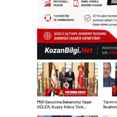
Millî Savunma Bakanımız Yaşar
Tarım 
GÜLER, Kuzey Kıbrıs Türk
İbrahi
Cumhuriyeti Dışişleri Bakanı
Genel 
Tahsin Ertuğruloğlu ile Bir Araya
Gurur K