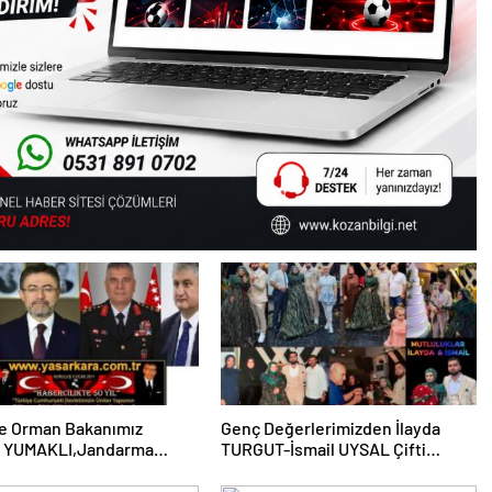
ve Orman Bakanımız
Genç Değerlerimizden İlayda
m YUMAKLI,Jandarma
TURGUT-İsmail UYSAL Çifti
Komutanımız Adanalı
Görkemli Bir Törenle Nişanlandı…
aynağımız Orgeneral Ali