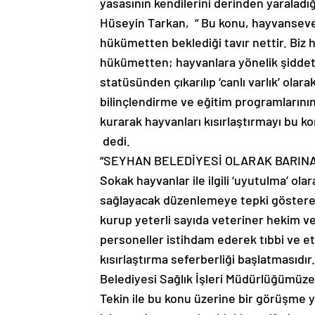
yasasının kendilerini derinden yaralad
Hüseyin Tarkan, “ Bu konu, hayvansever
hükümetten beklediği tavır nettir. Biz 
hükümetten; hayvanlara yönelik şiddet s
statüsünden çıkarılıp ‘canlı varlık’ ol
bilinçlendirme ve eğitim programlarını
kurarak hayvanları kısırlaştırmayı bu k
dedi.
“SEYHAN BELEDİYESİ OLARAK BARINA
Sokak hayvanlar ile ilgili ‘uyutulma’ ol
sağlayacak düzenlemeye tepki gösteren 
kurup yeterli sayıda veteriner hekim v
personeller istihdam ederek tıbbi ve et
kısırlaştırma seferberliği başlatmasıdı
Belediyesi Sağlık İşleri Müdürlüğümü
Tekin ile bu konu üzerine bir görüşme y