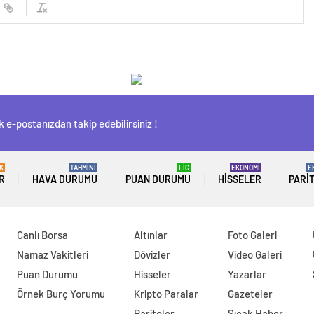
 e-postanızdan takip edebilirsiniz !
K
TAHMİNİ
LİG
EKONOMİ
E
R
HAVA DURUMU
PUAN DURUMU
HISSELER
PARI
Canlı Borsa
Altınlar
Foto Galeri
Namaz Vakitleri
Dövizler
Video Galeri
Puan Durumu
Hisseler
Yazarlar
Örnek Burç Yorumu
Kripto Paralar
Gazeteler
Pariteler
Sıcak Haber