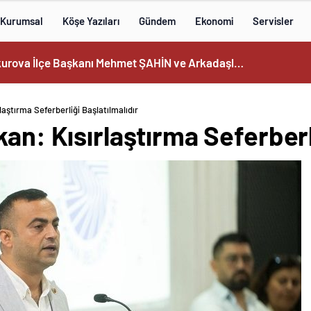
Kurumsal
Köşe Yazıları
Gündem
Ekonomi
Servisler
Yaşar Kara-YANKI Okur ve Takipçileri İçin Siyaset Dünyasınca Günün Merakını (1) Ayrıcalıklı Haber Portalı www.yasarkara.com.tr ‘de Yayımlıyı yor; Başkan Mustafa ÖZKAN’ın Yönetim Kurulu Ne Zaman Tamamlanıp Onay Sonrası Kamuoyuna Açıklanacak…
laştırma Seferberliği Başlatılmalıdır
an: Kısırlaştırma Seferberl