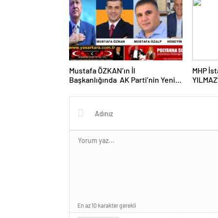
Geldi…
ÇARDAK
Valimiz
Önemle 
Üzere;
ETKİN 
MANGA
SAYGI
Mustafa ÖZKAN’ın İl
MHP İst
Başkanlığında AK Parti’nin Yeni İl
YILMAZ’
Yönetim Kurulu ve Başkanlık
ve Kültü
Divanı Belli Oldu…Bu arada
Alpars
Cumhurbaşkanımız ERDOĞAN ve
Ak Parti’ye Daima Vefa Dolu
Bağlılıklarıyla Kamuoyunca
Yakinen Bilinen Gazeteci Mustafa
ÖZALP ve Tanınmış Esnaf
Değerimiz Hüseyin OĞUZ’da
Yönetim Kurulunda Görev Aldı…
En az 10 karakter gerekli