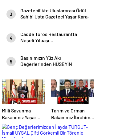
Sektörünün Gözde Adresi
Gazetecilikte Uluslararası Ödül
Gökhan Alıç İnşaat Emlak” Siz
3
Sahibi Usta Gazeteci Yaşar Kara-
Değerli Velinimetimiz
YANKI Habercilikte 54.Yıla
Müşterilerinin Daima
Merhaba Dedi…
Hizmetinde. Bizleri Aramanız
Cadde Toros Restaurantta
Sizler Aydınlatmamız demektir
4
Neşeli Yılbaşı…
…”
Basınımızın Yüz Akı
5
Değerlerinden HÜSEYİN
SUNGUR’un Bugün Doğum Günü
Mutlu Yıllar…
Millî Savunma
Tarım ve Orman
Bakanımız Yaşar
Bakanımız İbrahim
GÜLER, Kuzey
YUMAKLI,Jandarma
Kıbrıs Türk
Genel Komutanımız
Cumhuriyeti
Adanalı Gurur