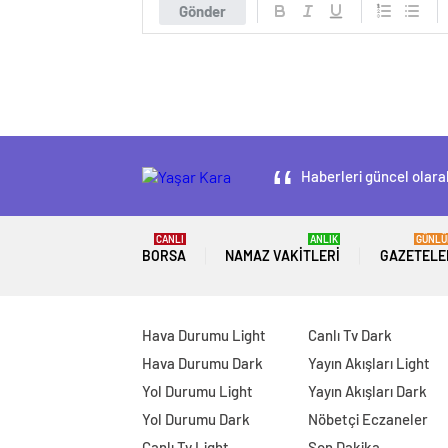
Gönder
Haberleri güncel olarak
CANLI
ANLIK
GÜNLÜ
BORSA
NAMAZ VAKITLERI
GAZETELE
Hava Durumu Light
Canlı Tv Dark
Hava Durumu Dark
Yayın Akışları Light
Yol Durumu Light
Yayın Akışları Dark
Yol Durumu Dark
Nöbetçi Eczaneler
Canlı Tv Light
Son Dakika