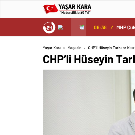
MHP Çukurova İlçe Başkanı Mehmet ŞAHİN ve Arkadaşlarından Yönetim Kurulu Üyesi İbrahim Odabaşı’na Geçmiş olsun Ziyareti Morali…
05:35
/
Yaşar Kara
Magazin
CHP’li Hüseyin Tarkan: Kısır
CHP’li Hüseyin Tark