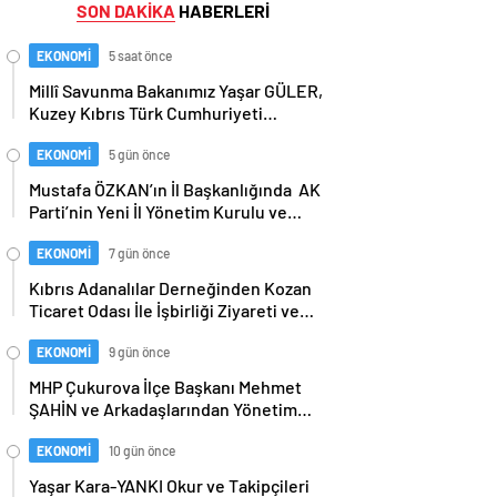
SON DAKİKA
HABERLERİ
EKONOMİ
5 saat önce
Millî Savunma Bakanımız Yaşar GÜLER,
Kuzey Kıbrıs Türk Cumhuriyeti
Dışişleri Bakanı Tahsin Ertuğruloğlu
ile Bir Araya Geldi…
EKONOMİ
5 gün önce
Mustafa ÖZKAN’ın İl Başkanlığında AK
Parti’nin Yeni İl Yönetim Kurulu ve
Başkanlık Divanı Belli Oldu…Bu arada
Cumhurbaşkanımız ERDOĞAN ve Ak
EKONOMİ
7 gün önce
Parti’ye Daima Vefa Dolu Bağlılıklarıyla
Kıbrıs Adanalılar Derneğinden Kozan
Kamuoyunca Yakinen Bilinen Gazeteci
Ticaret Odası İle İşbirliği Ziyareti ve
Mustafa ÖZALP ve Tanınmış Esnaf
Günün Anısına Başkan Mustafa
Değerimiz Hüseyin OĞUZ’da Yönetim
KANDEMİR’e Plaket…
EKONOMİ
9 gün önce
Kurulunda Görev Aldı…
MHP Çukurova İlçe Başkanı Mehmet
ŞAHİN ve Arkadaşlarından Yönetim
Kurulu Üyesi İbrahim Odabaşı’na
Geçmiş olsun Ziyareti Morali…
EKONOMİ
10 gün önce
Yaşar Kara-YANKI Okur ve Takipçileri