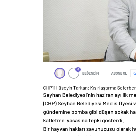
0
BEĞENDİM
ABONE OL
CHP’li Hüseyin Tarkan: Kısırlaştırma Seferberl
Seyhan Belediyesi’nin haziran ayı ilk 
(CHP) Seyhan Belediyesi Meclis Üyesi 
gündemine bomba gibi düşen sokak hayva
katletme’ yasasına tepki gösterdi.
Bir hayvan hakları savunucusu olarak h