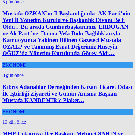
5 gün önce
Mustafa ÖZKAN’ın İl Başkanlığında AK Parti’nin
Yeni İl Yönetim Kurulu ve Başkanlık Divanı Belli
Oldu…Bu arada Cumhurbaşkanımız ERDOĞAN
ve Ak Parti’ye Daima Vefa Dolu Bağlılıklarıyla
Kamuoyunca Yakinen Bilinen Gazeteci Mustafa
ÖZALP ve Tanınmış Esnaf Değerimiz Hüseyin
OĞUZ’da Yönetim Kurulunda Görev Aldı…
EKONOMİ
8 gün önce
Kıbrıs Adanalılar Derneğinden Kozan Ticaret Odası
İle İşbirliği Ziyareti ve Günün Anısına Başkan
Mustafa KANDEMİR’e Plaket…
EKONOMİ
10 gün önce
MHP Çukurova İlçe Başkanı Mehmet ŞAHİN ve