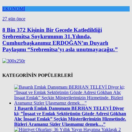
EKONOMİ
27 gün önce
8 Bin 372 Kişinin Bir Gecede Katledildiği
Srebrenitsa Soykırımının 31.Yılında,
Cumhurbaşkanımız ERDOĞAN’ın Duyarlı
Paylaşımı “Srebrenitsa’yı asla unutmayacağız.”
KATEGORİNİN POPÜLERLERİ
1
Başarılı Emlak Danışmanı BERHAN TELEVİ Diyor
ki; ”İnşaat ve Emlak Sektörünün Gözde Adresi Gökhan
Alıç İnşaat Emlak” Seçkin Müşterilerimizin Hizmetinde.
Bizleri Aramanız Sizler Ulaşmamız demek…”