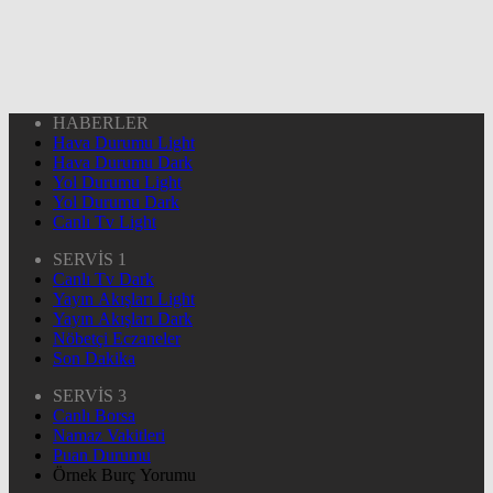
HABERLER
Hava Durumu Light
Hava Durumu Dark
Yol Durumu Light
Yol Durumu Dark
Canlı Tv Light
SERVİS 1
Canlı Tv Dark
Yayın Akışları Light
Yayın Akışları Dark
Nöbetçi Eczaneler
Son Dakika
SERVİS 3
Canlı Borsa
Namaz Vakitleri
Puan Durumu
Örnek Burç Yorumu