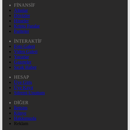
FİNANSİF
Altınlar
Dövizler
Hisseler
Kripto Paralar
Pariteler
İNTERAKTİF
Foto Galeri
Video Galeri
Yazarlar
Gazeteler
Sıcak Haber
HESAP
Üye Giriş
Üye Kayıt
Şifremi Unuttum
DİĞER
İletişim
Künye
Hakkımızda
Reklam