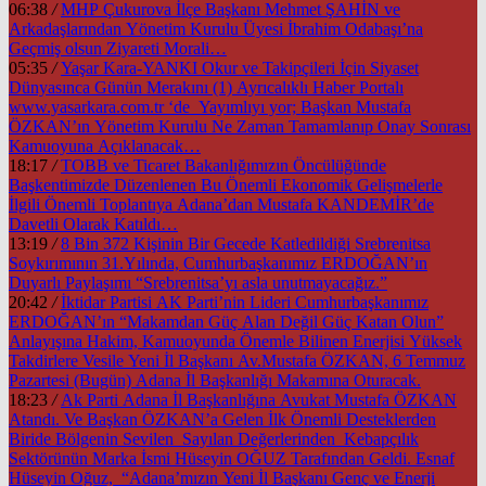
06:38
/
MHP Çukurova İlçe Başkanı Mehmet ŞAHİN ve
Arkadaşlarından Yönetim Kurulu Üyesi İbrahim Odabaşı’na
Geçmiş olsun Ziyareti Morali…
05:35
/
Yaşar Kara-YANKI Okur ve Takipçileri İçin Siyaset
Dünyasınca Günün Merakını (1) Ayrıcalıklı Haber Portalı
www.yasarkara.com.tr ‘de Yayımlıyı yor; Başkan Mustafa
ÖZKAN’ın Yönetim Kurulu Ne Zaman Tamamlanıp Onay Sonrası
Kamuoyuna Açıklanacak…
18:17
/
TOBB ve Ticaret Bakanlığımızın Öncülüğünde
Başkentimizde Düzenlenen Bu Önemli Ekonomik Gelişmelerle
İlgili Önemli Toplantıya Adana’dan Mustafa KANDEMİR’de
Davetli Olarak Katıldı…
13:19
/
8 Bin 372 Kişinin Bir Gecede Katledildiği Srebrenitsa
Soykırımının 31.Yılında, Cumhurbaşkanımız ERDOĞAN’ın
Duyarlı Paylaşımı “Srebrenitsa’yı asla unutmayacağız.”
20:42
/
İktidar Partisi AK Parti’nin Lideri Cumhurbaşkanımız
ERDOĞAN’ın “Makamdan Güç Alan Değil Güç Katan Olun”
Anlayışına Hakim, Kamuoyunda Önemle Bilinen Enerjisi Yüksek
Takdirlere Vesile Yeni İl Başkanı Av.Mustafa ÖZKAN, 6 Temmuz
Pazartesi (Bugün) Adana İl Başkanlığı Makamına Oturacak.
18:23
/
Ak Parti Adana İl Başkanlığına Avukat Mustafa ÖZKAN
Atandı. Ve Başkan ÖZKAN’a Gelen İlk Önemli Desteklerden
Biride Bölgenin Sevilen Sayılan Değerlerinden Kebapçılık
Sektörünün Marka İsmi Hüseyin OĞUZ Tarafından Geldi. Esnaf
Hüseyin Oğuz, “Adana’mızın Yeni İl Başkanı Genç ve Enerji