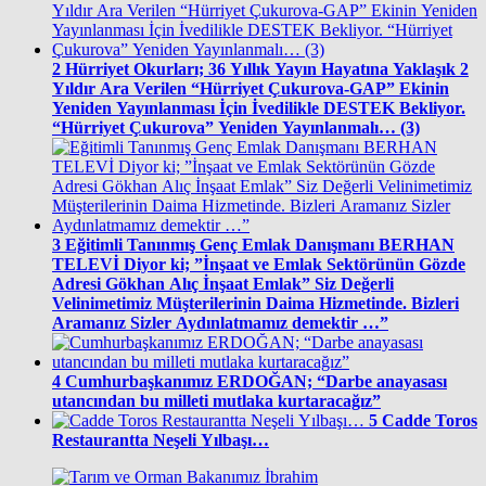
2
Hürriyet Okurları; 36 Yıllık Yayın Hayatına Yaklaşık 2
Yıldır Ara Verilen “Hürriyet Çukurova-GAP” Ekinin
Yeniden Yayınlanması İçin İvedilikle DESTEK Bekliyor.
“Hürriyet Çukurova” Yeniden Yayınlanmalı… (3)
3
Eğitimli Tanınmış Genç Emlak Danışmanı BERHAN
TELEVİ Diyor ki; ”İnşaat ve Emlak Sektörünün Gözde
Adresi Gökhan Alıç İnşaat Emlak” Siz Değerli
Velinimetimiz Müşterilerinin Daima Hizmetinde. Bizleri
Aramanız Sizler Aydınlatmamız demektir …”
4
Cumhurbaşkanımız ERDOĞAN; “Darbe anayasası
utancından bu milleti mutlaka kurtaracağız”
5
Cadde Toros
Restaurantta Neşeli Yılbaşı…