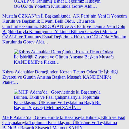
Mustafa ÖZKAN’ın İl Başkanlığında AK Parti’nin Yeni İl Yönetim
Kurulu ve Başkanlık Divanı Belli Oldu…Bu arada
Cumhurbaşkanımız ERDOĞAN ve Ak Parti’ye Daima Vefa Dolu
Bağlılıklarıyla Kamuoyunca Yakinen Bilinen Gazeteci Mustafa
ÖZALP ve Tanınmış Esnaf Değerimiz Hüseyin OĞUZ’da Yönetim
Kurulunda Görev Aldı…
Kıbrıs Adanalılar Derneğinden Kozan Ticaret Odası İle İşbirliği
Ziyareti ve Günün Anısına Başkan Mustafa KANDEMİR’e
Plaket…
MHP Adana’da, Görevlerinde ki Başarısıyla Bilinen, Etkili ve Faal
Çalışmalarıyla Toplumla Kucaklaşan, Ülküsüne Ve Teşkilatına
Bağlı Bir Başarılı Siyasetçi Mehmet ŞAHİN…