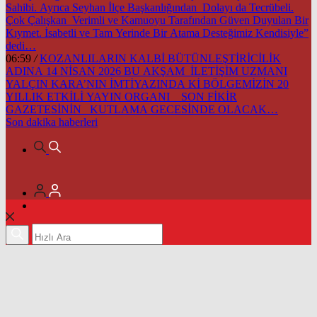
Sahibi. Ayrıca Seyhan İlçe Başkanlığından Dolayı da Tecrübeli.
Çok Çalışkan Verimli ve Kamuoyu Tarafından Güven Duyulan Bir
Kıymet. İsabetli ve Tam Yerinde Bir Atama Desteğimiz Kendisiyle”
dedi…
06:59
/
KOZANLILARIN KALBİ BÜTÜNLEŞTİRİCİLİK
ADINA 14 NİSAN 2026 BU AKŞAM İLETİŞİM UZMANI
YALÇIN KARA’NIN İMTİYAZINDA Kİ BÖLGEMİZİN 20
YILLIK ETKİLİ YAYIN ORGANI SON FİKİR
GAZETESİNİN KUTLAMA GECESİNDE OLACAK…
Son dakika
haberleri