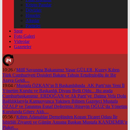
Kripto Paralar
Dövizler
Hisseler
Altınlar
Pariteler
Spor
Foto Galeri
Videolar
Gazeteler
10:26
/
Millî Savunma Bakanımız Yaşar GÜLER, Kuzey Kıbrıs
Türk Cumhuriyeti Dışişleri Bakanı Tahsin Ertuğruloğlu ile Bir
Araya Geldi…
19:04
/
Mustafa ÖZKAN’ın İl Başkanlığında AK Parti’nin Yeni İl
Yönetim Kurulu ve Başkanlık Divanı Belli Oldu…Bu arada
Cumhurbaşkanımız ERDOĞAN ve Ak Parti’ye Daima Vefa Dolu
Bağlılıklarıyla Kamuoyunca Yakinen Bilinen Gazeteci Mustafa
ÖZALP ve Tanınmış Esnaf Değerimiz Hüseyin OĞUZ’da Yönetim
Kurulunda Görev Aldı…
05:56
/
Kıbrıs Adanalılar Derneğinden Kozan Ticaret Odası İle
İşbirliği Ziyareti ve Günün Anısına Başkan Mustafa KANDEMİR’e
Plaket…