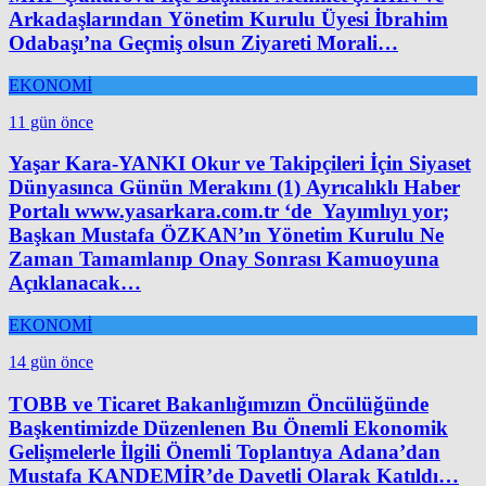
Arkadaşlarından Yönetim Kurulu Üyesi İbrahim
Odabaşı’na Geçmiş olsun Ziyareti Morali…
EKONOMİ
11 gün önce
Yaşar Kara-YANKI Okur ve Takipçileri İçin Siyaset
Dünyasınca Günün Merakını (1) Ayrıcalıklı Haber
Portalı www.yasarkara.com.tr ‘de Yayımlıyı yor;
Başkan Mustafa ÖZKAN’ın Yönetim Kurulu Ne
Zaman Tamamlanıp Onay Sonrası Kamuoyuna
Açıklanacak…
EKONOMİ
14 gün önce
TOBB ve Ticaret Bakanlığımızın Öncülüğünde
Başkentimizde Düzenlenen Bu Önemli Ekonomik
Gelişmelerle İlgili Önemli Toplantıya Adana’dan
Mustafa KANDEMİR’de Davetli Olarak Katıldı…