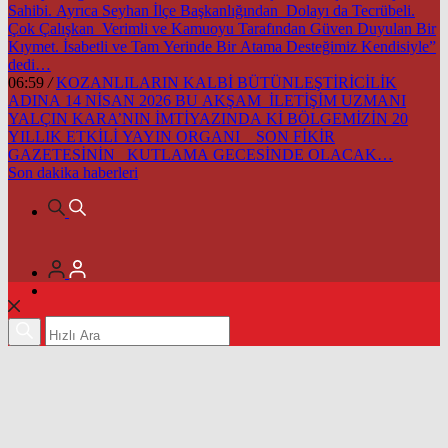
Sahibi. Ayrıca Seyhan İlçe Başkanlığından Dolayı da Tecrübeli.
Çok Çalışkan Verimli ve Kamuoyu Tarafından Güven Duyulan Bir
Kıymet. İsabetli ve Tam Yerinde Bir Atama Desteğimiz Kendisiyle”
dedi…
06:59
/
KOZANLILARIN KALBİ BÜTÜNLEŞTİRİCİLİK
ADINA 14 NİSAN 2026 BU AKŞAM İLETİŞİM UZMANI
YALÇIN KARA’NIN İMTİYAZINDA Kİ BÖLGEMİZİN 20
YILLIK ETKİLİ YAYIN ORGANI SON FİKİR
GAZETESİNİN KUTLAMA GECESİNDE OLACAK…
Son dakika
haberleri