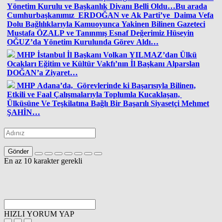
Yönetim Kurulu ve Başkanlık Divanı Belli Oldu…Bu arada
Cumhurbaşkanımız ERDOĞAN ve Ak Parti’ye Daima Vefa
Dolu Bağlılıklarıyla Kamuoyunca Yakinen Bilinen Gazeteci
Mustafa ÖZALP ve Tanınmış Esnaf Değerimiz Hüseyin
OĞUZ’da Yönetim Kurulunda Görev Aldı…
MHP İstanbul İl Başkanı Volkan YILMAZ’dan Ülkü
Ocakları Eğitim ve Kültür Vakfı’nın İl Başkanı Alparslan
DOĞAN’a Ziyaret…
MHP Adana’da, Görevlerinde ki Başarısıyla Bilinen,
Etkili ve Faal Çalışmalarıyla Toplumla Kucaklaşan,
Ülküsüne Ve Teşkilatına Bağlı Bir Başarılı Siyasetçi Mehmet
ŞAHİN…
Gönder
En az 10 karakter gerekli
HIZLI YORUM YAP