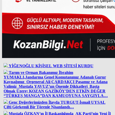
YİĞENOĞLU KİŞİSEL WEB SİTESİ KURDU
Tarım ve Orman Bakanımız İbrahim
YUMAKLI,Jandarma Genel Komutanımız Adanalı Gurur
Kaynağımız Orgeneral Ali ÇARDAKÇI Paşamız ve Adana
Valimiz Mustafa YAVUZ’un Önemle Dikkatleri Başta
Olmak Üzere; KOZAN GAZİKÖY’DEN ETKİN DEĞER
“TÜRKEŞ MANGA”DAN KAMUOYUNA SAYGIYLA…
Genç Değerlerimizden İlayda TURGUT-İsmail UYSAL
Çifti Görkemli Bir Törenle Nişanlandı…
Mustafa ÖZKAN’ın İl Başkanlığında AK Parti’nin Yeni İl