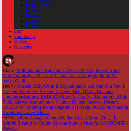
Kripto Paralar
Dövizler
Hisseler
Altınlar
Pariteler
Spor
Foto Galeri
Videolar
Gazeteler
10:26
/
Millî Savunma Bakanımız Yaşar GÜLER, Kuzey Kıbrıs
Türk Cumhuriyeti Dışişleri Bakanı Tahsin Ertuğruloğlu ile Bir
Araya Geldi…
19:04
/
Mustafa ÖZKAN’ın İl Başkanlığında AK Parti’nin Yeni İl
Yönetim Kurulu ve Başkanlık Divanı Belli Oldu…Bu arada
Cumhurbaşkanımız ERDOĞAN ve Ak Parti’ye Daima Vefa Dolu
Bağlılıklarıyla Kamuoyunca Yakinen Bilinen Gazeteci Mustafa
ÖZALP ve Tanınmış Esnaf Değerimiz Hüseyin OĞUZ’da Yönetim
Kurulunda Görev Aldı…
05:56
/
Kıbrıs Adanalılar Derneğinden Kozan Ticaret Odası İle
İşbirliği Ziyareti ve Günün Anısına Başkan Mustafa KANDEMİR’e
Plaket…