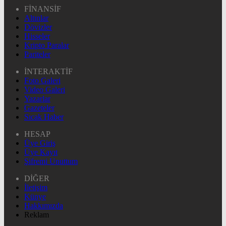
FİNANSİF
Altınlar
Dövizler
Hisseler
Kripto Paralar
Pariteler
İNTERAKTİF
Foto Galeri
Video Galeri
Yazarlar
Gazeteler
Sıcak Haber
HESAP
Üye Giriş
Üye Kayıt
Şifremi Unuttum
DİĞER
İletişim
Künye
Hakkımızda
Reklam