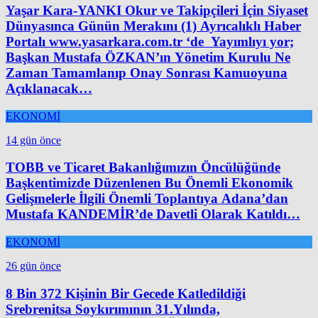
Yaşar Kara-YANKI Okur ve Takipçileri İçin Siyaset
Dünyasınca Günün Merakını (1) Ayrıcalıklı Haber
Portalı www.yasarkara.com.tr ‘de Yayımlıyı yor;
Başkan Mustafa ÖZKAN’ın Yönetim Kurulu Ne
Zaman Tamamlanıp Onay Sonrası Kamuoyuna
Açıklanacak…
EKONOMİ
14 gün önce
TOBB ve Ticaret Bakanlığımızın Öncülüğünde
Başkentimizde Düzenlenen Bu Önemli Ekonomik
Gelişmelerle İlgili Önemli Toplantıya Adana’dan
Mustafa KANDEMİR’de Davetli Olarak Katıldı…
EKONOMİ
26 gün önce
8 Bin 372 Kişinin Bir Gecede Katledildiği
Srebrenitsa Soykırımının 31.Yılında,