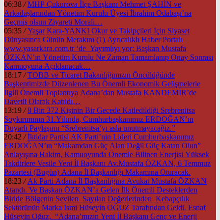
06:38
/
MHP Çukurova İlçe Başkanı Mehmet ŞAHİN ve
Arkadaşlarından Yönetim Kurulu Üyesi İbrahim Odabaşı’na
Geçmiş olsun Ziyareti Morali…
05:35
/
Yaşar Kara-YANKI Okur ve Takipçileri İçin Siyaset
Dünyasınca Günün Merakını (1) Ayrıcalıklı Haber Portalı
www.yasarkara.com.tr ‘de Yayımlıyı yor; Başkan Mustafa
ÖZKAN’ın Yönetim Kurulu Ne Zaman Tamamlanıp Onay Sonrası
Kamuoyuna Açıklanacak…
18:17
/
TOBB ve Ticaret Bakanlığımızın Öncülüğünde
Başkentimizde Düzenlenen Bu Önemli Ekonomik Gelişmelerle
İlgili Önemli Toplantıya Adana’dan Mustafa KANDEMİR’de
Davetli Olarak Katıldı…
13:19
/
8 Bin 372 Kişinin Bir Gecede Katledildiği Srebrenitsa
Soykırımının 31.Yılında, Cumhurbaşkanımız ERDOĞAN’ın
Duyarlı Paylaşımı “Srebrenitsa’yı asla unutmayacağız.”
20:42
/
İktidar Partisi AK Parti’nin Lideri Cumhurbaşkanımız
ERDOĞAN’ın “Makamdan Güç Alan Değil Güç Katan Olun”
Anlayışına Hakim, Kamuoyunda Önemle Bilinen Enerjisi Yüksek
Takdirlere Vesile Yeni İl Başkanı Av.Mustafa ÖZKAN, 6 Temmuz
Pazartesi (Bugün) Adana İl Başkanlığı Makamına Oturacak.
18:23
/
Ak Parti Adana İl Başkanlığına Avukat Mustafa ÖZKAN
Atandı. Ve Başkan ÖZKAN’a Gelen İlk Önemli Desteklerden
Biride Bölgenin Sevilen Sayılan Değerlerinden Kebapçılık
Sektörünün Marka İsmi Hüseyin OĞUZ Tarafından Geldi. Esnaf
Hüseyin Oğuz, “Adana’mızın Yeni İl Başkanı Genç ve Enerji