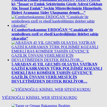
ki; ”İnşaat ve Emlak Sektörünün Gözde Adresi Gökhan
Alıç İnşaat Emlak” Seçkin Müşterilerimizin Hizmetinde.
Bizleri Aramanız Sizler Ulaşmamız demek…”
4
Cumhurbaşkanımız ERDOĞAN “Çanakkale’de
sembolleşen ezelî ve ebedî kardeşliğimize ilelebet sahip
çıkacağız”
5
ARADAN 45 YIL GEÇMİŞ OLSA’DA VATİKAN
GAZİSİ KAHRAMAN TÜRK POLİSİMİZ KOZANLI
EMEKLİ BAŞ KOMİSER TAHSİN GÜVENÇ’E
GAZİLİK ÜNVANI VERİLMESİ İÇİN
DEVLETİMİZDEN DESTEK BEKLİYOR…
YİĞENOĞLU KİŞİSEL WEB SİTESİ KURDU