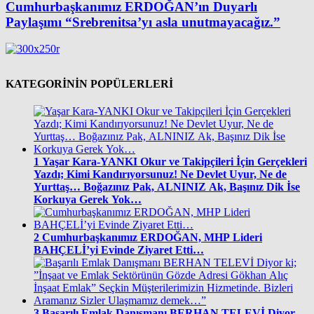
Cumhurbaşkanımız ERDOĞAN’ın Duyarlı
Paylaşımı “Srebrenitsa’yı asla unutmayacağız.”
KATEGORİNİN POPÜLERLERİ
1
Yaşar Kara-YANKI Okur ve Takipçileri İçin Gerçekleri
Yazdı; Kimi Kandırıyorsunuz! Ne Devlet Uyur, Ne de
Yurttaş… Boğazınız Pak, ALNINIZ Ak, Başınız Dik İse
Korkuya Gerek Yok…
2
Cumhurbaşkanımız ERDOĞAN, MHP Lideri
BAHÇELİ’yi Evinde Ziyaret Etti…
3
Başarılı Emlak Danışmanı BERHAN TELEVİ Diyor