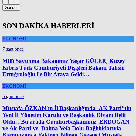
Gönder
SON DAKİKA
HABERLERİ
EKONOMİ
7 saat önce
Millî Savunma Bakanımız Yaşar GÜLER, Kuzey
Kıbrıs Türk Cumhuriyeti Dışişleri Bakanı Tahsin
Ertuğruloğlu ile Bir Araya Geldi…
EKONOMİ
5 gün önce
Mustafa ÖZKAN’ın İl Başkanlığında AK Parti’nin
Yeni İl Yönetim Kurulu ve Başkanlık Divanı Belli
Oldu…Bu arada Cumhurbaşkanımız ERDOĞAN
ve Ak Parti’ye Daima Vefa Dolu Bağlılıklarıyla
Kamuoyunca Yakinen Bilinen Gazeteci Mustafa