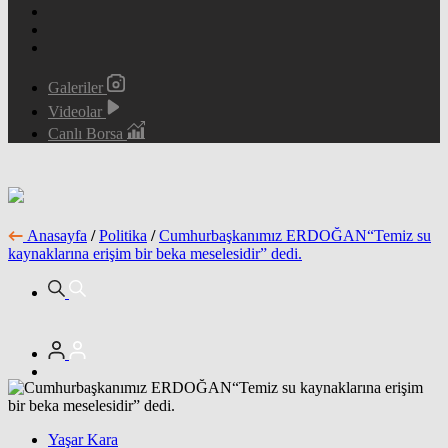
Galeriler
Videolar
Canlı Borsa
Anasayfa
/
Politika
/
Cumhurbaşkanımız ERDOĞAN“Temiz su
kaynaklarına erişim bir beka meselesidir” dedi.
Yaşar Kara