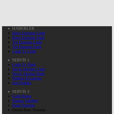
HABERLER
Hava Durumu Light
Hava Durumu Dark
Yol Durumu Light
Yol Durumu Dark
Canlı Tv Light
SERVİS 1
Canlı Tv Dark
Yayın Akışları Light
Yayın Akışları Dark
Nöbetçi Eczaneler
Son Dakika
SERVİS 3
Canlı Borsa
Namaz Vakitleri
Puan Durumu
Örnek Burç Yorumu