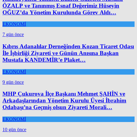
ÖZALP ve Tanınmış Esnaf Değerimiz Hüseyin
OĞUZ’da Yönetim Kurulunda Görev Aldı…
EKONOMİ
7 gün önce
Kıbrıs Adanalılar Derneğinden Kozan Ticaret Odası
İle İşbirliği Ziyareti ve Günün Anısına Başkan
Mustafa KANDEMİR’e Plaket…
EKONOMİ
9 gün önce
MHP Çukurova İlçe Başkanı Mehmet ŞAHİN ve
Arkadaşlarından Yönetim Kurulu Üyesi İbrahim
Odabaşı’na Geçmiş olsun Ziyareti Morali…
EKONOMİ
10 gün önce