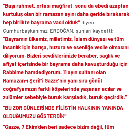
“Başı rahmet, ortası mağfiret, sonu da ebedî azaptan
kurtuluş olan bir ramazan ayını daha geride bırakarak
hep birlikte bayrama vasıl olduk”
diyen
Cumhurbaşkanımız ERDOĞAN, şunları kaydetti:
“Bayramın ülkemiz, milletimiz, İslam dünyası ve tüm
insanlık için barışa, huzura ve esenliğe vesile olmasını
diliyorum. Bizleri sevdiklerimizle beraber, sağlık ve
afiyet içerisinde bir bayrama daha kavuşturduğu için
Rabbime hamdediyorum. 11 ayın sultanı olan
Ramazan-ı Şerif’i Gazze’nin yanı sıra gönül
coğrafyamızın farklı köşelerinde yaşanan acılar ve
zulümler sebebiyle buruk karşıladık, buruk geçirdik.”
“BU ZOR GÜNLERİNDE FİLİSTİN HALKININ YANINDA
OLDUĞUMUZU GÖSTERDİK”
“Gazze, 7 Ekim’den beri sadece bizim değil, tüm