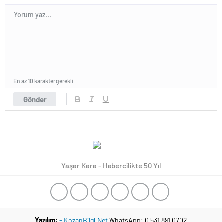
Daima Vefa Dolu
Bağlılıklarıyla Kamuoyunca
Yakinen Bilinen Gazeteci
Mustafa ÖZALP ve Tanınmış
Esnaf Değerimiz Hüseyin
OĞUZ’da Yönetim Kurulunda
Görev Aldı…
En az 10 karakter gerekli
Gönder
Yaşar Kara - Habercilikte 50 Yıl
Yazılım:
- KozanBilgi.Net
WhatsApp: 0 531 891 0702