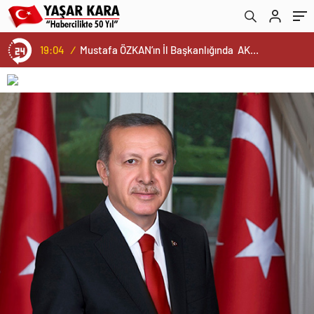
değerimiz olduğunun bilinciyle hep birlikte
çok çalışacağız”
19:04
/
Mustafa ÖZKAN’ın İl Başkanlığında AK Parti’nin Yeni İl Yönetim Kurulu ve Başkanlık Divanı Belli Oldu…Bu arada Cumhurbaşkanımız ERDOĞAN ve Ak Parti’ye Daima Vefa Dolu Bağlılıklarıyla Kamuoyunca Yakinen Bilinen Gazeteci Mustafa ÖZALP ve Tanınmış Esnaf Değerimiz Hüseyin OĞUZ’da Yönetim Kurulunda Görev Aldı…