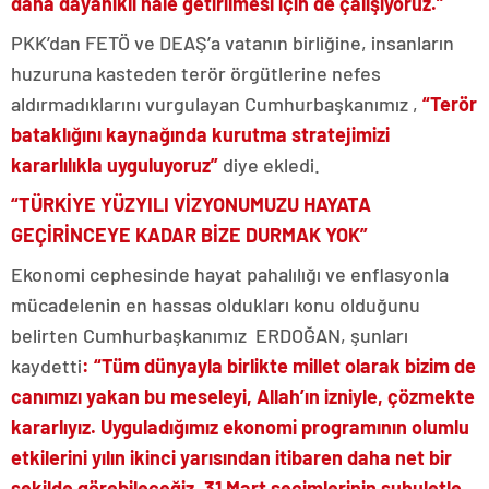
daha dayanıklı hâle getirilmesi için de çalışıyoruz.”
PKK’dan FETÖ ve DEAŞ’a vatanın birliğine, insanların
huzuruna kasteden terör örgütlerine nefes
aldırmadıklarını vurgulayan Cumhurbaşkanımız ,
“Terör
bataklığını kaynağında kurutma stratejimizi
kararlılıkla uyguluyoruz”
diye ekledi.
“TÜRKİYE YÜZYILI VİZYONUMUZU HAYATA
GEÇİRİNCEYE KADAR BİZE DURMAK YOK”
Ekonomi cephesinde hayat pahalılığı ve enflasyonla
mücadelenin en hassas oldukları konu olduğunu
belirten Cumhurbaşkanımız ERDOĞAN, şunları
kaydetti
: “Tüm dünyayla birlikte millet olarak bizim de
canımızı yakan bu meseleyi, Allah’ın izniyle, çözmekte
kararlıyız. Uyguladığımız ekonomi programının olumlu
etkilerini yılın ikinci yarısından itibaren daha net bir
şekilde görebileceğiz. 31 Mart seçimlerinin suhuletle