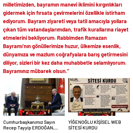
milletimizden, bayramın manevi iklimini kırgınlıkları
gidermek için fırsata çevirmelerini özellikle istirham
ediyorum. Bayram ziyareti veya tatil amacıyla yollara
çıkan tüm vatandaşlarımdan, trafik kurallarına riayet
etmelerini bekliyorum. Rabbimden Ramazan
Bayramı’nın gönüllerimize huzur, ülkemize esenlik,
dünyamıza ve mazlum coğrafyalara barış getirmesini
diliyor, sizleri bir kez daha muhabbetle selamlıyorum.
Bayramınız mübarek olsun.”
Cumhurbaşkanımız Sayın
YİĞENOĞLU KİŞİSEL WEB
Recep Tayyip ERDOĞAN,
SİTESİ KURDU