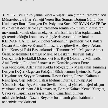
31 Yıllık Evli Dr.Polyanna Succi – Yaşar Kara çiftinin Ramazan Ayı
Münasebetiyle İftar Yemeği Veren İftar Sonrası Doğum Gününüde
Kutlamayı İhmal Etmeyen Dr. Polyanna Succi KERVAN CAFE De
yakın esnaf dostları ve aynı zamanda semtin köklü ismini oluşturan
mekanında konuk olan emekçi esnaf misafirlere iftar toplantısında
göstermiş olduğu konuk severliğiyle de ayrıcalıklı iz bırakan
KERVAN CAFE Tavuk Döner Salonunun İşletmecisi ve Ustaları
Özcan Altukaler ve Kemal Yılmaz ‘a ve görevli Ali Beye, Adana
Kent Konseyi Eski Başkanlarından Tanınmış Mali Müşavir Ahmet
Özen, Mardinliler Derneği Mar-Dad Başkanı Hüseyin Talay,
Quazzartech Elektrikli Motosiklet Baş Bayii Otomotiv Mühendisi
Anıl Ceyhan, Fotoğraf Sanatçısı ve Konfeksiyoncu Emre
Yüzgeçicioğlu, Adana’nın Köklü Fotoğrafçılık Mesleğinin Tanınmış
Duayen Değeri Özgecan Fotoğraf Stüdyosunun İşletmecisi Yaşar
Hiçyakmazer, Seyyar Esnafımız Hasan Özkan, Eczacı Kalfamız
Reşit İşler, Cep Telefon Ustası Mehmet Durna,Türkalp Apt
Yöneticisi Hacı Ay, Altıkatın Sevilen Enerjisi yüksek değeri ulaşım
yazıhaneleri elamanı Ali Karaarslan, Berber Kalfası Kemal Yurgacı,
Çaycı ve Kapıcı Zaza Yaşar Erbağ, Çınarlının bilinen
müdavimlerinden Nazmi Beye de bu anlamlı güne katılımları
nedeniyle teşekkür etti.