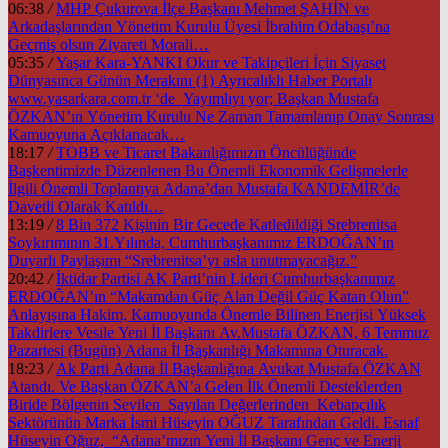
06:38
/
MHP Çukurova İlçe Başkanı Mehmet ŞAHİN ve
Arkadaşlarından Yönetim Kurulu Üyesi İbrahim Odabaşı’na
Geçmiş olsun Ziyareti Morali…
05:35
/
Yaşar Kara-YANKI Okur ve Takipçileri İçin Siyaset
Dünyasınca Günün Merakını (1) Ayrıcalıklı Haber Portalı
www.yasarkara.com.tr ‘de Yayımlıyı yor; Başkan Mustafa
ÖZKAN’ın Yönetim Kurulu Ne Zaman Tamamlanıp Onay Sonrası
Kamuoyuna Açıklanacak…
18:17
/
TOBB ve Ticaret Bakanlığımızın Öncülüğünde
Başkentimizde Düzenlenen Bu Önemli Ekonomik Gelişmelerle
İlgili Önemli Toplantıya Adana’dan Mustafa KANDEMİR’de
Davetli Olarak Katıldı…
13:19
/
8 Bin 372 Kişinin Bir Gecede Katledildiği Srebrenitsa
Soykırımının 31.Yılında, Cumhurbaşkanımız ERDOĞAN’ın
Duyarlı Paylaşımı “Srebrenitsa’yı asla unutmayacağız.”
20:42
/
İktidar Partisi AK Parti’nin Lideri Cumhurbaşkanımız
ERDOĞAN’ın “Makamdan Güç Alan Değil Güç Katan Olun”
Anlayışına Hakim, Kamuoyunda Önemle Bilinen Enerjisi Yüksek
Takdirlere Vesile Yeni İl Başkanı Av.Mustafa ÖZKAN, 6 Temmuz
Pazartesi (Bugün) Adana İl Başkanlığı Makamına Oturacak.
18:23
/
Ak Parti Adana İl Başkanlığına Avukat Mustafa ÖZKAN
Atandı. Ve Başkan ÖZKAN’a Gelen İlk Önemli Desteklerden
Biride Bölgenin Sevilen Sayılan Değerlerinden Kebapçılık
Sektörünün Marka İsmi Hüseyin OĞUZ Tarafından Geldi. Esnaf
Hüseyin Oğuz, “Adana’mızın Yeni İl Başkanı Genç ve Enerji