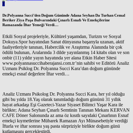
0
Dr.Polyanna Succi’den Doğum Gününde Adana Seyhan Da Turhan Cemal
Beriker Ziya Paşa Bulvarındaki Çınarlı Esnafı Ve Emekçilerine
Ramazanda İftar Yemeği Verdi…
Etkili Sosyal projeleriyle, Kültürel yaşamdan, Turizm ve Sosyal
Dokuya.Spor hayatından Sanat dünyasına başarıyla uzanan, aktif
faaliyetleriyle tanınan, Habercilik ve Araştırma Alanında bir çok
ödülü bulunan, Aralarında 3 dilde yayınlanmış 14 kitabı olan ve son
onbir (11) yıldır yayın hayatında yer alana Etkin Haber Sitesi
www.polyannasuccihaberajansi.com.tr’nin sahibi ve Editörü Analiz
Uzmanı Psiklog Dr. Polyanna Succi Kara’dan doğum gününde
emekçi esnaf değerlere İftar verdi…
Analiz Uzmanı Psikolog Dr. Polyanna Succi Kara, her yıl olduğu
gibi bu yılda 18.Yaş olarak tanımladığı doğum gününü 31 yıllık
hayat arkadaşı Eşi Gazeteci-Yazar Siyaset Bilimci Yaşar Kara ile
birlikte; Adana Seyhan Çınarlı Semtinin Tanınan Mekanı KERVAN
CAFE Döner Salonunda az ama öz kısıtlı sayıdaki Çınarlının Esnaf
emekçi kıymetlerine Mübarek Ramazan Ayı Münasebetiyle verdiği
İftarla ve iftar sonrası yaş pasta sürpriziyle birlikte doğum günü
kutlamasını gerçekleştirdi.