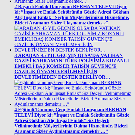
2
Başarılı Emlak Danışmanı BERHAN TELEVİ Diyor
ki; ”İnşaat ve Emlak Sektörünün Gözde Adresi Gökhan
Alıç İnşaat Emlak” Seçkin Müşterilerimizin Hizmetinde.
Bizleri Aramanız Sizler Ulaşmamız demek…”
3
ARADAN 45 YIL GEÇMİŞ OLSA’DA VATİKAN
GAZİSİ KAHRAMAN TÜRK POLİSİMİZ KOZANLI
EMEKLİ BAŞ KOMİSER TAHSİN GÜVENÇ’E
GAZİLİK ÜNVANI VERİLMESİ İÇİN
DEVLETİMİZDEN DESTEK BEKLİYOR…
4
Eğitimli Tanınmış Genç Emlak Danışmanı BERHAN
TELEVİ Diyor ki; ”İnşaat ve Emlak Sektörünün Gözde
Adresi Gökhan Alıç İnşaat Emlak” Siz Değerli
Velinimetimiz Müşterilerinin Daima Hizmetinde. Bizleri
Aramanız Sizler Aydınlatmamız demektir …”