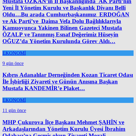
Mustafa ÖZKAN’ın İl Başkanlığında AK Parti’nin
Yeni İl Yönetim Kurulu ve Başkanlık Divanı Belli
Oldu…Bu arada Cumhurbaşkanımız ERDOĞAN
ve Ak Parti’ye Daima Vefa Dolu Bağlılıklarıyla
Kamuoyunca Yakinen Bilinen Gazeteci Mustafa
ÖZALP ve Tanınmış Esnaf Değerimiz Hüseyin
OĞUZ’da Yönetim Kurulunda Görev Aldı…
EKONOMİ
9 gün önce
Kıbrıs Adanalılar Derneğinden Kozan Ticaret Odası
İle İşbirliği Ziyareti ve Günün Anısına Başkan
Mustafa KANDEMİR’e Plaket…
EKONOMİ
11 gün önce
MHP Çukurova İlçe Başkanı Mehmet ŞAHİN ve
Arkadaşlarından Yönetim Kurulu Üyesi İbrahim
Odabaşı’na Geçmiş olsun Ziyareti Morali…