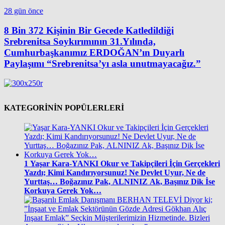
28 gün önce
8 Bin 372 Kişinin Bir Gecede Katledildiği
Srebrenitsa Soykırımının 31.Yılında,
Cumhurbaşkanımız ERDOĞAN’ın Duyarlı
Paylaşımı “Srebrenitsa’yı asla unutmayacağız.”
KATEGORİNİN POPÜLERLERİ
1
Yaşar Kara-YANKI Okur ve Takipçileri İçin Gerçekleri
Yazdı; Kimi Kandırıyorsunuz! Ne Devlet Uyur, Ne de
Yurttaş… Boğazınız Pak, ALNINIZ Ak, Başınız Dik İse
Korkuya Gerek Yok…