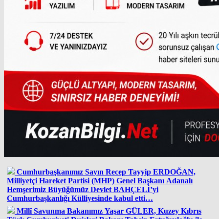
Cumhurbaşkanımız Sayın Recep Tayyip ERDOĞAN,
Milliyetçi Hareket Partisi (MHP) Genel Başkanı Adanalı
Hemşerimiz Büyüğümüz Devlet BAHÇELİ’yi
Cumhurbaşkanlığı Külliyesinde kabul etti…
Millî Savunma Bakanımız Yaşar GÜLER, Kuzey Kıbrıs