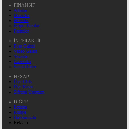
FİNANSİF
Altınlar
Dövizler
Hisseler
Kripto Paralar
Pariteler
İNTERAKTİF
Foto Galeri
Video Galeri
Yazarlar
Gazeteler
Sıcak Haber
HESAP
Üye Giriş
Üye Kayıt
Şifremi Unuttum
DİĞER
İletişim
Künye
Hakkımızda
Reklam