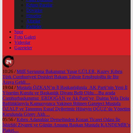
Kripto Paralar
Dövizler
Hisseler
Altınlar
Pariteler
Spor
Foto Galeri
Videolar
Gazeteler
10:26
/
Millî Savunma Bakanımız Yaşar GÜLER, Kuzey Kıbrıs
Türk Cumhuriyeti Dışişleri Bakanı Tahsin Ertuğruloğlu ile Bir
Araya Geldi…
19:04
/
Mustafa ÖZKAN’ın İl Başkanlığında AK Parti’nin Yeni İl
Yönetim Kurulu ve Başkanlık Divanı Belli Oldu…Bu arada
Cumhurbaşkanımız ERDOĞAN ve Ak Parti’ye Daima Vefa Dolu
Bağlılıklarıyla Kamuoyunca Yakinen Bilinen Gazeteci Mustafa
ÖZALP ve Tanınmış Esnaf Değerimiz Hüseyin OĞUZ’da Yönetim
Kurulunda Görev Aldı…
05:56
/
Kıbrıs Adanalılar Derneğinden Kozan Ticaret Odası İle
İşbirliği Ziyareti ve Günün Anısına Başkan Mustafa KANDEMİR’e
Plaket…