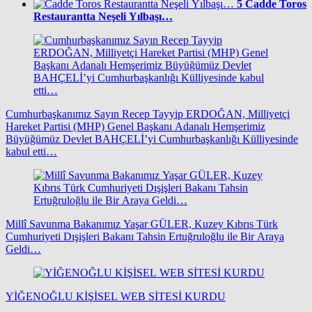
5
Cadde Toros
Restaurantta Neşeli Yılbaşı…
Cumhurbaşkanımız Sayın Recep Tayyip ERDOĞAN, Milliyetçi
Hareket Partisi (MHP) Genel Başkanı Adanalı Hemşerimiz
Büyüğümüz Devlet BAHÇELİ’yi Cumhurbaşkanlığı Külliyesinde
kabul etti…
Millî Savunma Bakanımız Yaşar GÜLER, Kuzey Kıbrıs Türk
Cumhuriyeti Dışişleri Bakanı Tahsin Ertuğruloğlu ile Bir Araya
Geldi…
YİĞENOĞLU KİŞİSEL WEB SİTESİ KURDU