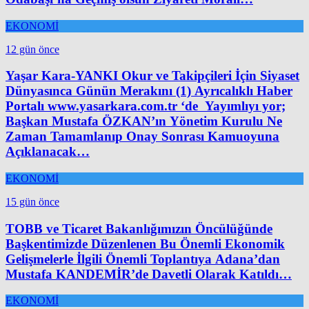
EKONOMİ
12 gün önce
Yaşar Kara-YANKI Okur ve Takipçileri İçin Siyaset
Dünyasınca Günün Merakını (1) Ayrıcalıklı Haber
Portalı www.yasarkara.com.tr ‘de Yayımlıyı yor;
Başkan Mustafa ÖZKAN’ın Yönetim Kurulu Ne
Zaman Tamamlanıp Onay Sonrası Kamuoyuna
Açıklanacak…
EKONOMİ
15 gün önce
TOBB ve Ticaret Bakanlığımızın Öncülüğünde
Başkentimizde Düzenlenen Bu Önemli Ekonomik
Gelişmelerle İlgili Önemli Toplantıya Adana’dan
Mustafa KANDEMİR’de Davetli Olarak Katıldı…
EKONOMİ