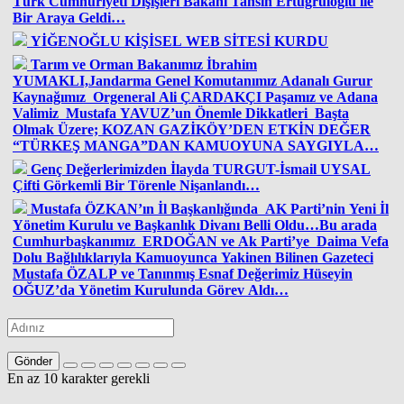
Türk Cumhuriyeti Dışişleri Bakanı Tahsin Ertuğruloğlu ile
Bir Araya Geldi…
YİĞENOĞLU KİŞİSEL WEB SİTESİ KURDU
Tarım ve Orman Bakanımız İbrahim
YUMAKLI,Jandarma Genel Komutanımız Adanalı Gurur
Kaynağımız Orgeneral Ali ÇARDAKÇI Paşamız ve Adana
Valimiz Mustafa YAVUZ’un Önemle Dikkatleri Başta
Olmak Üzere; KOZAN GAZİKÖY’DEN ETKİN DEĞER
“TÜRKEŞ MANGA”DAN KAMUOYUNA SAYGIYLA…
Genç Değerlerimizden İlayda TURGUT-İsmail UYSAL
Çifti Görkemli Bir Törenle Nişanlandı…
Mustafa ÖZKAN’ın İl Başkanlığında AK Parti’nin Yeni İl
Yönetim Kurulu ve Başkanlık Divanı Belli Oldu…Bu arada
Cumhurbaşkanımız ERDOĞAN ve Ak Parti’ye Daima Vefa
Dolu Bağlılıklarıyla Kamuoyunca Yakinen Bilinen Gazeteci
Mustafa ÖZALP ve Tanınmış Esnaf Değerimiz Hüseyin
OĞUZ’da Yönetim Kurulunda Görev Aldı…
Gönder
En az 10 karakter gerekli