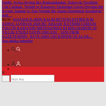
Sahibi. Ayrıca Seyhan İlçe Başkanlığından Dolayı da Tecrübeli.
Çok Çalışkan Verimli ve Kamuoyu Tarafından Güven Duyulan Bir
Kıymet. İsabetli ve Tam Yerinde Bir Atama Desteğimiz Kendisiyle”
dedi…
06:59
/
KOZANLILARIN KALBİ BÜTÜNLEŞTİRİCİLİK
ADINA 14 NİSAN 2026 BU AKŞAM İLETİŞİM UZMANI
YALÇIN KARA’NIN İMTİYAZINDA Kİ BÖLGEMİZİN 20
YILLIK ETKİLİ YAYIN ORGANI SON FİKİR
GAZETESİNİN KUTLAMA GECESİNDE OLACAK…
Son dakika
haberleri