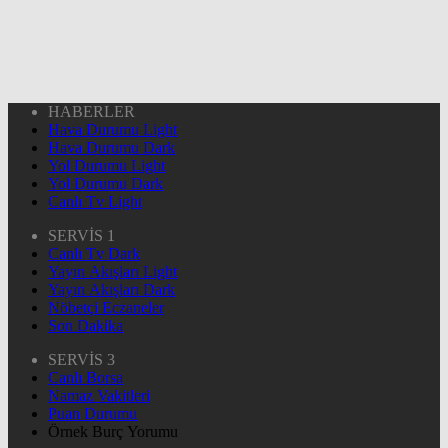
HABERLER
Hava Durumu Light
Hava Durumu Dark
Yol Durumu Light
Yol Durumu Dark
Canlı Tv Light
SERVİS 1
Canlı Tv Dark
Yayın Akışları Light
Yayın Akışları Dark
Nöbetçi Eczaneler
Son Dakika
SERVİS 3
Canlı Borsa
Namaz Vakitleri
Puan Durumu
Örnek Burç Yorumu