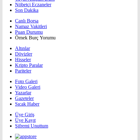
Nöbetçi Eczaneler
Son Dakika
Canlı Borsa
Namaz Vakitleri
Puan Durumu
Örnek Burç Yorumu
Altınlar
Dövizler
Hisseler
Kripto Paralar
Pariteler
Foto Galeri
Video Galeri
Yazarlar
Gazeteler
Sıcak Haber
Üye Giriş
Üye Kayıt
Şifremi Unuttum