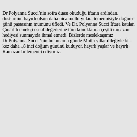
Dr.Polyanna Succi’nin sofra duası okuduğu iftarın ardından,
dostlarının hayırlı olsun daha nica mutlu yıllara temennisiyle doğum
günü pastasının mumunu üfledi. Ve Dr. Polyanna Succi İftara katılan
Çınarlılı emekçi esnaf değerlerine tüm konuklarına çeşitli ramazan
hediyesi sunmayıda ihmal etmedi. Bizlerde meslektaşımız
Dr.Polyanna Succi ‘nin bu anlamlı günde Mutlu yıllar dileğiyle bir
kez daha 18 inci doğum gününü kutluyor, hayırlı yaşlar ve hayırlı
Ramazanlar temenni ediyoruz.