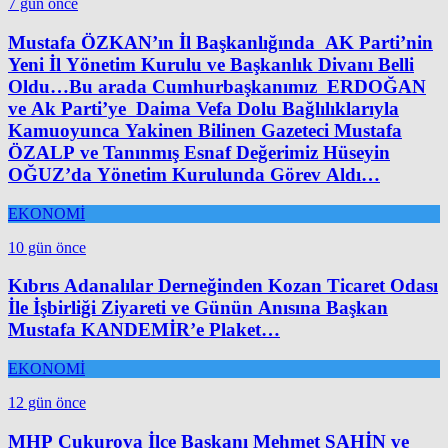
7 gün önce
Mustafa ÖZKAN’ın İl Başkanlığında AK Parti’nin
Yeni İl Yönetim Kurulu ve Başkanlık Divanı Belli
Oldu…Bu arada Cumhurbaşkanımız ERDOĞAN
ve Ak Parti’ye Daima Vefa Dolu Bağlılıklarıyla
Kamuoyunca Yakinen Bilinen Gazeteci Mustafa
ÖZALP ve Tanınmış Esnaf Değerimiz Hüseyin
OĞUZ’da Yönetim Kurulunda Görev Aldı…
EKONOMİ
10 gün önce
Kıbrıs Adanalılar Derneğinden Kozan Ticaret Odası
İle İşbirliği Ziyareti ve Günün Anısına Başkan
Mustafa KANDEMİR’e Plaket…
EKONOMİ
12 gün önce
MHP Çukurova İlçe Başkanı Mehmet ŞAHİN ve