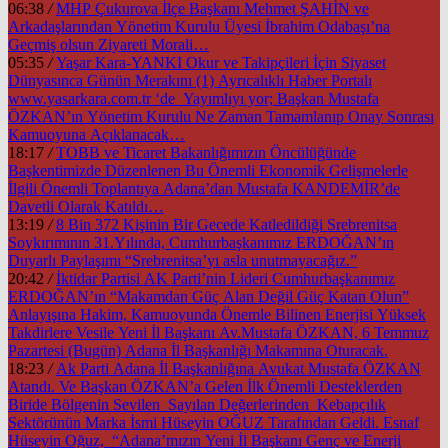
06:38
/
MHP Çukurova İlçe Başkanı Mehmet ŞAHİN ve
Arkadaşlarından Yönetim Kurulu Üyesi İbrahim Odabaşı’na
Geçmiş olsun Ziyareti Morali…
05:35
/
Yaşar Kara-YANKI Okur ve Takipçileri İçin Siyaset
Dünyasınca Günün Merakını (1) Ayrıcalıklı Haber Portalı
www.yasarkara.com.tr ‘de Yayımlıyı yor; Başkan Mustafa
ÖZKAN’ın Yönetim Kurulu Ne Zaman Tamamlanıp Onay Sonrası
Kamuoyuna Açıklanacak…
18:17
/
TOBB ve Ticaret Bakanlığımızın Öncülüğünde
Başkentimizde Düzenlenen Bu Önemli Ekonomik Gelişmelerle
İlgili Önemli Toplantıya Adana’dan Mustafa KANDEMİR’de
Davetli Olarak Katıldı…
13:19
/
8 Bin 372 Kişinin Bir Gecede Katledildiği Srebrenitsa
Soykırımının 31.Yılında, Cumhurbaşkanımız ERDOĞAN’ın
Duyarlı Paylaşımı “Srebrenitsa’yı asla unutmayacağız.”
20:42
/
İktidar Partisi AK Parti’nin Lideri Cumhurbaşkanımız
ERDOĞAN’ın “Makamdan Güç Alan Değil Güç Katan Olun”
Anlayışına Hakim, Kamuoyunda Önemle Bilinen Enerjisi Yüksek
Takdirlere Vesile Yeni İl Başkanı Av.Mustafa ÖZKAN, 6 Temmuz
Pazartesi (Bugün) Adana İl Başkanlığı Makamına Oturacak.
18:23
/
Ak Parti Adana İl Başkanlığına Avukat Mustafa ÖZKAN
Atandı. Ve Başkan ÖZKAN’a Gelen İlk Önemli Desteklerden
Biride Bölgenin Sevilen Sayılan Değerlerinden Kebapçılık
Sektörünün Marka İsmi Hüseyin OĞUZ Tarafından Geldi. Esnaf
Hüseyin Oğuz, “Adana’mızın Yeni İl Başkanı Genç ve Enerji