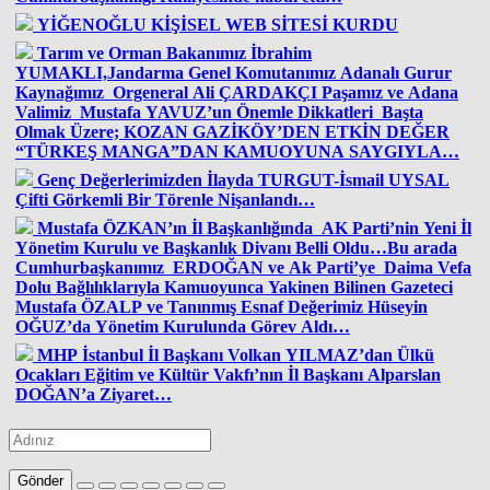
YİĞENOĞLU KİŞİSEL WEB SİTESİ KURDU
Tarım ve Orman Bakanımız İbrahim
YUMAKLI,Jandarma Genel Komutanımız Adanalı Gurur
Kaynağımız Orgeneral Ali ÇARDAKÇI Paşamız ve Adana
Valimiz Mustafa YAVUZ’un Önemle Dikkatleri Başta
Olmak Üzere; KOZAN GAZİKÖY’DEN ETKİN DEĞER
“TÜRKEŞ MANGA”DAN KAMUOYUNA SAYGIYLA…
Genç Değerlerimizden İlayda TURGUT-İsmail UYSAL
Çifti Görkemli Bir Törenle Nişanlandı…
Mustafa ÖZKAN’ın İl Başkanlığında AK Parti’nin Yeni İl
Yönetim Kurulu ve Başkanlık Divanı Belli Oldu…Bu arada
Cumhurbaşkanımız ERDOĞAN ve Ak Parti’ye Daima Vefa
Dolu Bağlılıklarıyla Kamuoyunca Yakinen Bilinen Gazeteci
Mustafa ÖZALP ve Tanınmış Esnaf Değerimiz Hüseyin
OĞUZ’da Yönetim Kurulunda Görev Aldı…
MHP İstanbul İl Başkanı Volkan YILMAZ’dan Ülkü
Ocakları Eğitim ve Kültür Vakfı’nın İl Başkanı Alparslan
DOĞAN’a Ziyaret…
Gönder