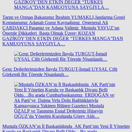
Tarım ve Orman Bakanımız İbrahim YUMAKLI,Jandarma Genel
Komutanımız Adanalı Gurur Kaynağımız Orgeneral Ali
ÇARDAKÇI Paşamız ve Adana Valimiz Mustafa YAVUZ’un
Önemle Dikkatleri Başta Olmak Üzere; KOZAN
GAZİKÖY’DEN ETKİN DEĞER “TÜRKEŞ MANGA”DAN
KAMUOYUNA SAYGIYLA…
Genç Değerlerimizden İlayda TURGUT-İsmail UYSAL Çifti
Görkemli Bir Törenle Nişanlandı…
Mustafa ÖZKAN’ın İl Başkanlığında AK Parti’nin Yeni İl Yönetim
Kurulu ve Başkanlık Divanı Belli Oldu…Bu arada