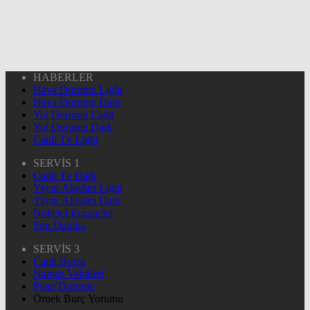
HABERLER
Hava Durumu Light
Hava Durumu Dark
Yol Durumu Light
Yol Durumu Dark
Canlı Tv Light
SERVİS 1
Canlı Tv Dark
Yayın Akışları Light
Yayın Akışları Dark
Nöbetçi Eczaneler
Son Dakika
SERVİS 3
Canlı Borsa
Namaz Vakitleri
Puan Durumu
Örnek Burç Yorumu