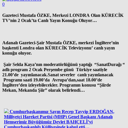
0
Gazeteci Mustafa ÖZKE, Merkezi LONDRA Olan KÜRECİK
TV’nin 2 Ocak’ta Canlı Yayın Konuğu Oluyor…
Adanalı Gazeteci-Şair Mustafa ÖZKE, merkezi İngiltere’nin
başkenti Londra olan KÜRECİK Televizyonu’ canlı yayın
konuğu oluyor.
Şair Selda Kaya’nın moderatörlüğünü yaptığı “SanatDurağı “
adlı program 2 Ocak Perşembe günü Türkiye saatiyle
21.00’de yayınlanacak.Sanat severler canlı yayınlanacak
Programı saati 19.00’da Avrupa’dan,saat 18.00’de
İngiltere’den izleyebilecekler. Programın konusu “Şiirde
Mekan, Mekanda Şiir” olarak belirlendi…
Cumhurbaşkanımız Sayın Recep Tayyip ERDOĞAN,
Milliyetçi Hareket Partisi (MHP) Genel Başkanı Adanalı
Hemşerimiz Büyüğümüz Devlet BAHÇELİ’yi
Cumhurbaşkanlığı Külliyesinde kabul etti…