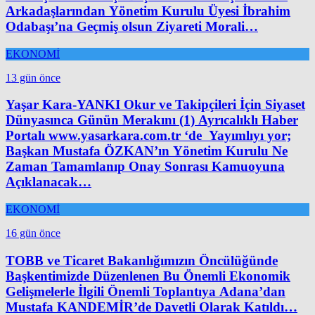
Arkadaşlarından Yönetim Kurulu Üyesi İbrahim
Odabaşı’na Geçmiş olsun Ziyareti Morali…
EKONOMİ
13 gün önce
Yaşar Kara-YANKI Okur ve Takipçileri İçin Siyaset
Dünyasınca Günün Merakını (1) Ayrıcalıklı Haber
Portalı www.yasarkara.com.tr ‘de Yayımlıyı yor;
Başkan Mustafa ÖZKAN’ın Yönetim Kurulu Ne
Zaman Tamamlanıp Onay Sonrası Kamuoyuna
Açıklanacak…
EKONOMİ
16 gün önce
TOBB ve Ticaret Bakanlığımızın Öncülüğünde
Başkentimizde Düzenlenen Bu Önemli Ekonomik
Gelişmelerle İlgili Önemli Toplantıya Adana’dan
Mustafa KANDEMİR’de Davetli Olarak Katıldı…