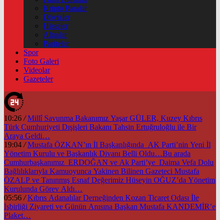
Kripto Paralar
Dövizler
Hisseler
Altınlar
Pariteler
Spor
Foto Galeri
Videolar
Gazeteler
10:26
/
Millî Savunma Bakanımız Yaşar GÜLER, Kuzey Kıbrıs
Türk Cumhuriyeti Dışişleri Bakanı Tahsin Ertuğruloğlu ile Bir
Araya Geldi…
19:04
/
Mustafa ÖZKAN’ın İl Başkanlığında AK Parti’nin Yeni İl
Yönetim Kurulu ve Başkanlık Divanı Belli Oldu…Bu arada
Cumhurbaşkanımız ERDOĞAN ve Ak Parti’ye Daima Vefa Dolu
Bağlılıklarıyla Kamuoyunca Yakinen Bilinen Gazeteci Mustafa
ÖZALP ve Tanınmış Esnaf Değerimiz Hüseyin OĞUZ’da Yönetim
Kurulunda Görev Aldı…
05:56
/
Kıbrıs Adanalılar Derneğinden Kozan Ticaret Odası İle
İşbirliği Ziyareti ve Günün Anısına Başkan Mustafa KANDEMİR’e
Plaket…