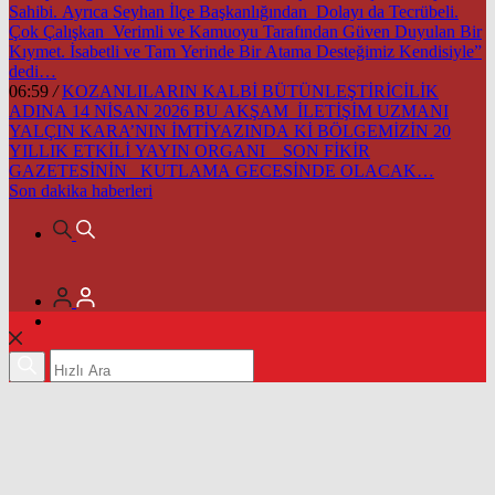
Sahibi. Ayrıca Seyhan İlçe Başkanlığından Dolayı da Tecrübeli.
Çok Çalışkan Verimli ve Kamuoyu Tarafından Güven Duyulan Bir
Kıymet. İsabetli ve Tam Yerinde Bir Atama Desteğimiz Kendisiyle”
dedi…
06:59
/
KOZANLILARIN KALBİ BÜTÜNLEŞTİRİCİLİK
ADINA 14 NİSAN 2026 BU AKŞAM İLETİŞİM UZMANI
YALÇIN KARA’NIN İMTİYAZINDA Kİ BÖLGEMİZİN 20
YILLIK ETKİLİ YAYIN ORGANI SON FİKİR
GAZETESİNİN KUTLAMA GECESİNDE OLACAK…
Son dakika
haberleri