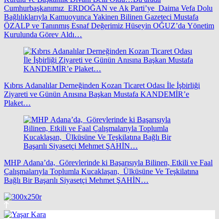
Cumhurbaşkanımız ERDOĞAN ve Ak Parti’ye Daima Vefa Dolu
Bağlılıklarıyla Kamuoyunca Yakinen Bilinen Gazeteci Mustafa
ÖZALP ve Tanınmış Esnaf Değerimiz Hüseyin OĞUZ’da Yönetim
Kurulunda Görev Aldı…
Kıbrıs Adanalılar Derneğinden Kozan Ticaret Odası İle İşbirliği
Ziyareti ve Günün Anısına Başkan Mustafa KANDEMİR’e
Plaket…
MHP Adana’da, Görevlerinde ki Başarısıyla Bilinen, Etkili ve Faal
Çalışmalarıyla Toplumla Kucaklaşan, Ülküsüne Ve Teşkilatına
Bağlı Bir Başarılı Siyasetçi Mehmet ŞAHİN…