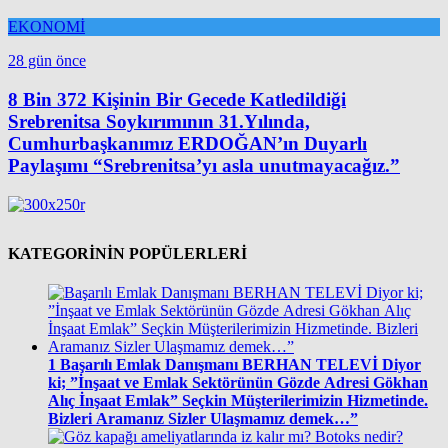
EKONOMİ
28 gün önce
8 Bin 372 Kişinin Bir Gecede Katledildiği
Srebrenitsa Soykırımının 31.Yılında,
Cumhurbaşkanımız ERDOĞAN’ın Duyarlı
Paylaşımı “Srebrenitsa’yı asla unutmayacağız.”
KATEGORİNİN POPÜLERLERİ
1
Başarılı Emlak Danışmanı BERHAN TELEVİ Diyor
ki; ”İnşaat ve Emlak Sektörünün Gözde Adresi Gökhan
Alıç İnşaat Emlak” Seçkin Müşterilerimizin Hizmetinde.
Bizleri Aramanız Sizler Ulaşmamız demek…”