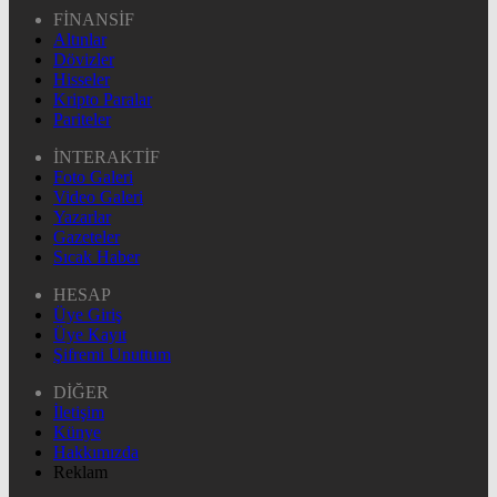
FİNANSİF
Altınlar
Dövizler
Hisseler
Kripto Paralar
Pariteler
İNTERAKTİF
Foto Galeri
Video Galeri
Yazarlar
Gazeteler
Sıcak Haber
HESAP
Üye Giriş
Üye Kayıt
Şifremi Unuttum
DİĞER
İletişim
Künye
Hakkımızda
Reklam