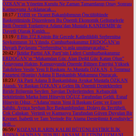
ÖZKAN’ın Yönetim Kurulu Ne Zaman Tamamlanıp Onay Sonrası
Kamuoyuna Açıklanacak…
18:17
/
TOBB ve Ticaret Bakanlığımızın Öncülüğünde
Başkentimizde Düzenlenen Bu Önemli Ekonomik Gelişmelerle
İlgili Önemli Toplantıya Adana’dan Mustafa KANDEMİR’de
Davetli Olarak Katıldı…
13:19
/
8 Bin 372 Kişinin Bir Gecede Katledildiği Srebrenitsa
Soykırımının 31.Yılında, Cumhurbaşkanımız ERDOĞAN’ın
Duyarlı Paylaşımı “Srebrenitsa’yı asla unutmayacağız.”
20:42
/
İktidar Partisi AK Parti’nin Lideri Cumhurbaşkanımız
ERDOĞAN’ın “Makamdan Güç Alan Değil Güç Katan Olun”
Anlayışına Hakim, Kamuoyunda Önemle Bilinen Enerjisi Yüksek
Takdirlere Vesile Yeni İl Başkanı Av.Mustafa ÖZKAN, 6 Temmuz
Pazartesi (Bugün) Adana İl Başkanlığı Makamına Oturacak.
18:23
/
Ak Parti Adana İl Başkanlığına Avukat Mustafa ÖZKAN
Atandı. Ve Başkan ÖZKAN’a Gelen İlk Önemli Desteklerden
Biride Bölgenin Sevilen Sayılan Değerlerinden Kebapçılık
Sektörünün Marka İsmi Hüseyin OĞUZ Tarafından Geldi. Esnaf
Hüseyin Oğuz, “Adana’mızın Yeni İl Başkanı Genç ve Enerji
Sahibi. Ayrıca Seyhan İlçe Başkanlığından Dolayı da Tecrübeli.
Çok Çalışkan Verimli ve Kamuoyu Tarafından Güven Duyulan Bir
Kıymet. İsabetli ve Tam Yerinde Bir Atama Desteğimiz Kendisiyle”
dedi…
06:59
/
KOZANLILARIN KALBİ BÜTÜNLEŞTİRİCİLİK
ADINA 14 NİSAN 2026 BU AKŞAM İLETİŞİM UZMANI