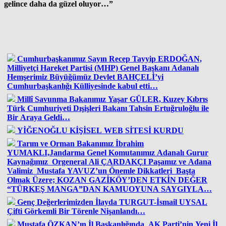
gelince daha da güzel oluyor…”
Cumhurbaşkanımız Sayın Recep Tayyip ERDOĞAN,
Milliyetçi Hareket Partisi (MHP) Genel Başkanı Adanalı
Hemşerimiz Büyüğümüz Devlet BAHÇELİ’yi
Cumhurbaşkanlığı Külliyesinde kabul etti…
Millî Savunma Bakanımız Yaşar GÜLER, Kuzey Kıbrıs
Türk Cumhuriyeti Dışişleri Bakanı Tahsin Ertuğruloğlu ile
Bir Araya Geldi…
YİĞENOĞLU KİŞİSEL WEB SİTESİ KURDU
Tarım ve Orman Bakanımız İbrahim
YUMAKLI,Jandarma Genel Komutanımız Adanalı Gurur
Kaynağımız Orgeneral Ali ÇARDAKÇI Paşamız ve Adana
Valimiz Mustafa YAVUZ’un Önemle Dikkatleri Başta
Olmak Üzere; KOZAN GAZİKÖY’DEN ETKİN DEĞER
“TÜRKEŞ MANGA”DAN KAMUOYUNA SAYGIYLA…
Genç Değerlerimizden İlayda TURGUT-İsmail UYSAL
Çifti Görkemli Bir Törenle Nişanlandı…
Mustafa ÖZKAN’ın İl Başkanlığında AK Parti’nin Yeni İl