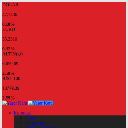
DOLAR
47,7436
0.18%
EURO
55,2510
0.32%
ALTIN(gr)
6.659,69
2,59%
BİST 100
13779.39
2,59%
Kurumsal
Künye
Hakkımda