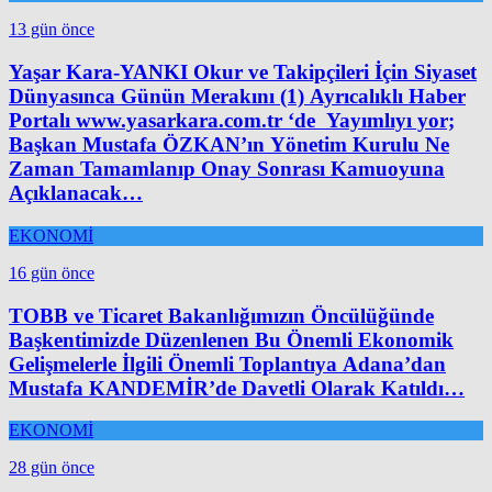
13 gün önce
Yaşar Kara-YANKI Okur ve Takipçileri İçin Siyaset
Dünyasınca Günün Merakını (1) Ayrıcalıklı Haber
Portalı www.yasarkara.com.tr ‘de Yayımlıyı yor;
Başkan Mustafa ÖZKAN’ın Yönetim Kurulu Ne
Zaman Tamamlanıp Onay Sonrası Kamuoyuna
Açıklanacak…
EKONOMİ
16 gün önce
TOBB ve Ticaret Bakanlığımızın Öncülüğünde
Başkentimizde Düzenlenen Bu Önemli Ekonomik
Gelişmelerle İlgili Önemli Toplantıya Adana’dan
Mustafa KANDEMİR’de Davetli Olarak Katıldı…
EKONOMİ
28 gün önce