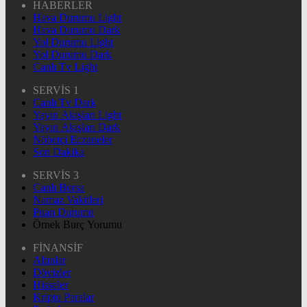
HABERLER
Hava Durumu Light
Hava Durumu Dark
Yol Durumu Light
Yol Durumu Dark
Canlı Tv Light
SERVİS 1
Canlı Tv Dark
Yayın Akışları Light
Yayın Akışları Dark
Nöbetçi Eczaneler
Son Dakika
SERVİS 3
Canlı Borsa
Namaz Vakitleri
Puan Durumu
Örnek Burç Yorumu
FİNANSİF
Altınlar
Dövizler
Hisseler
Kripto Paralar