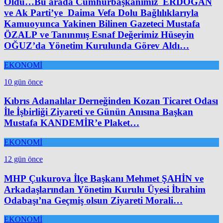
Oldu…Bu arada Cumhurbaşkanımız ERDOĞAN
ve Ak Parti’ye Daima Vefa Dolu Bağlılıklarıyla
Kamuoyunca Yakinen Bilinen Gazeteci Mustafa
ÖZALP ve Tanınmış Esnaf Değerimiz Hüseyin
OĞUZ’da Yönetim Kurulunda Görev Aldı…
EKONOMİ
10 gün önce
Kıbrıs Adanalılar Derneğinden Kozan Ticaret Odası
İle İşbirliği Ziyareti ve Günün Anısına Başkan
Mustafa KANDEMİR’e Plaket…
EKONOMİ
12 gün önce
MHP Çukurova İlçe Başkanı Mehmet ŞAHİN ve
Arkadaşlarından Yönetim Kurulu Üyesi İbrahim
Odabaşı’na Geçmiş olsun Ziyareti Morali…
EKONOMİ