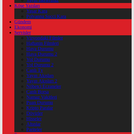
Yayın İlkelerimiz
Köşe Yazıları
Yaşar Kara
Polyanna Succi Kara
Gündem
Ekonomi
Servisler
Vizyondaki Filmler
Haftanin Filmleri
Hava Durumu
Hava Durumu 2
Yol Durumu
Yol Durumu 2
Canlı Tv
Yayın Akışları
Yayın Akışları 2
Nöbetçi Eczaneler
Canlı Borsa
Namaz Vakitleri
Puan Durumu
Kripto Paralar
Dövizler
Hisseler
Altınlar
Pariteler