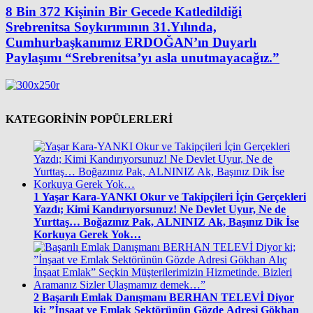
8 Bin 372 Kişinin Bir Gecede Katledildiği
Srebrenitsa Soykırımının 31.Yılında,
Cumhurbaşkanımız ERDOĞAN’ın Duyarlı
Paylaşımı “Srebrenitsa’yı asla unutmayacağız.”
KATEGORİNİN POPÜLERLERİ
1
Yaşar Kara-YANKI Okur ve Takipçileri İçin Gerçekleri
Yazdı; Kimi Kandırıyorsunuz! Ne Devlet Uyur, Ne de
Yurttaş… Boğazınız Pak, ALNINIZ Ak, Başınız Dik İse
Korkuya Gerek Yok…
2
Başarılı Emlak Danışmanı BERHAN TELEVİ Diyor
ki; ”İnşaat ve Emlak Sektörünün Gözde Adresi Gökhan