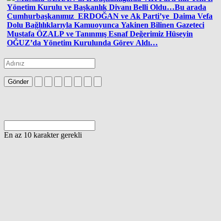
Yönetim Kurulu ve Başkanlık Divanı Belli Oldu…Bu arada
Cumhurbaşkanımız ERDOĞAN ve Ak Parti’ye Daima Vefa
Dolu Bağlılıklarıyla Kamuoyunca Yakinen Bilinen Gazeteci
Mustafa ÖZALP ve Tanınmış Esnaf Değerimiz Hüseyin
OĞUZ’da Yönetim Kurulunda Görev Aldı…
Gönder
En az 10 karakter gerekli