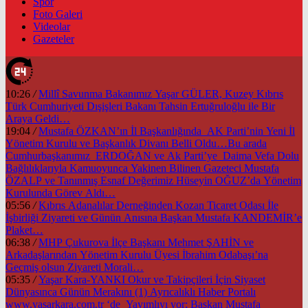
Spor
Foto Galeri
Videolar
Gazeteler
10:26
/
Millî Savunma Bakanımız Yaşar GÜLER, Kuzey Kıbrıs
Türk Cumhuriyeti Dışişleri Bakanı Tahsin Ertuğruloğlu ile Bir
Araya Geldi…
19:04
/
Mustafa ÖZKAN’ın İl Başkanlığında AK Parti’nin Yeni İl
Yönetim Kurulu ve Başkanlık Divanı Belli Oldu…Bu arada
Cumhurbaşkanımız ERDOĞAN ve Ak Parti’ye Daima Vefa Dolu
Bağlılıklarıyla Kamuoyunca Yakinen Bilinen Gazeteci Mustafa
ÖZALP ve Tanınmış Esnaf Değerimiz Hüseyin OĞUZ’da Yönetim
Kurulunda Görev Aldı…
05:56
/
Kıbrıs Adanalılar Derneğinden Kozan Ticaret Odası İle
İşbirliği Ziyareti ve Günün Anısına Başkan Mustafa KANDEMİR’e
Plaket…
06:38
/
MHP Çukurova İlçe Başkanı Mehmet ŞAHİN ve
Arkadaşlarından Yönetim Kurulu Üyesi İbrahim Odabaşı’na
Geçmiş olsun Ziyareti Morali…
05:35
/
Yaşar Kara-YANKI Okur ve Takipçileri İçin Siyaset
Dünyasınca Günün Merakını (1) Ayrıcalıklı Haber Portalı
www.yasarkara.com.tr ‘de Yayımlıyı yor; Başkan Mustafa