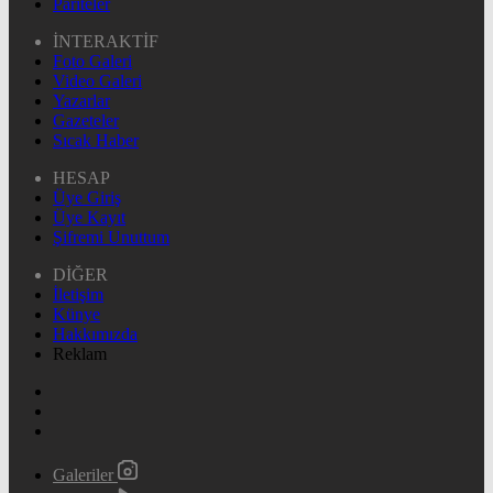
Pariteler
İNTERAKTİF
Foto Galeri
Video Galeri
Yazarlar
Gazeteler
Sıcak Haber
HESAP
Üye Giriş
Üye Kayıt
Şifremi Unuttum
DİĞER
İletişim
Künye
Hakkımızda
Reklam
Galeriler