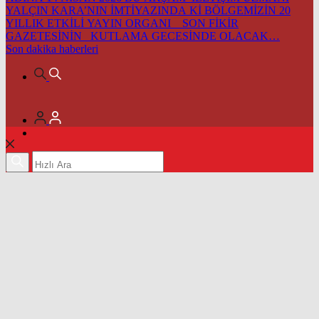
YALÇIN KARA’NIN İMTİYAZINDA Kİ BÖLGEMİZİN 20
YILLIK ETKİLİ YAYIN ORGANI SON FİKİR
GAZETESİNİN KUTLAMA GECESİNDE OLACAK…
Son dakika
haberleri