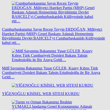
Cumhurbaşkanımız Sayın Recep Tayyip ERDOĞAN, Milliyetçi
Hareket Partisi (MHP) Genel Başkanı Adanalı Hemşerimiz
Büyüğümüz Devlet BAHÇELİ’yi Cumhurbaşkanlığı Külliyesinde
kabul etti…
Millî Savunma Bakanımız Yaşar GÜLER, Kuzey Kıbrıs Türk
Cumhuriyeti Dışişleri Bakanı Tahsin Ertuğruloğlu ile Bir Araya
Geldi…
YİĞENOĞLU KİŞİSEL WEB SİTESİ KURDU