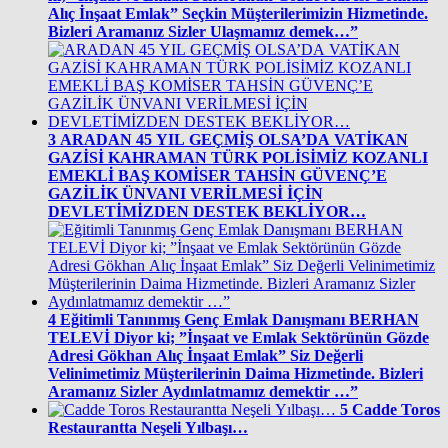
Alıç İnşaat Emlak” Seçkin Müşterilerimizin Hizmetinde.
Bizleri Aramanız Sizler Ulaşmamız demek…”
3
ARADAN 45 YIL GEÇMİŞ OLSA’DA VATİKAN
GAZİSİ KAHRAMAN TÜRK POLİSİMİZ KOZANLI
EMEKLİ BAŞ KOMİSER TAHSİN GÜVENÇ’E
GAZİLİK ÜNVANI VERİLMESİ İÇİN
DEVLETİMİZDEN DESTEK BEKLİYOR…
4
Eğitimli Tanınmış Genç Emlak Danışmanı BERHAN
TELEVİ Diyor ki; ”İnşaat ve Emlak Sektörünün Gözde
Adresi Gökhan Alıç İnşaat Emlak” Siz Değerli
Velinimetimiz Müşterilerinin Daima Hizmetinde. Bizleri
Aramanız Sizler Aydınlatmamız demektir …”
5
Cadde Toros
Restaurantta Neşeli Yılbaşı…