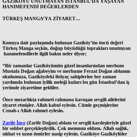
GAZİKÖYÜ UNUTMAYAN İSTANBUL’DA YAŞAYAN
HANIMEFENDİ DEĞERLERDEN
TÜRKEŞ MANGA’YA ZİYARET…
Konuya dair paylaşımda bulunan Gaziköy’ün öncü değeri
Türkeş Manga seçkin, doğup büyüdüğü toprakları unutmyan
hanımefendilerle ilgili bakın neler diyor;
“Bir zamanlar Gaziköyümün güzel insanlarından merhum
Mustafa Doğan ağabeyim ve merhume Ferzat Doğan ablamın
okulumuza, Gaziköydeki ihtiyaç sahiplerine her zaman
yardımda bulunan iyilik meleği kızları bu gün İstanbul’dan iş
yerimde ziyaretime geldiler.
Önce mezarlıkta rahmeti rahmana kavuşan sevgili ailelerini
ziyaret etmişler. Allah kabul eylesin. Cümle geçmişlerine
Cenab-ı Allah rahmet eylesin.
Zarife İnce
(Zarife Doğan) ablam ve sevgili kardeşleriyle güzel
bir sohbet gerçekleştirdik. Çok memnun oldum. Allah sağlık,
sıhhat ve uzun ömürler nasip eylesin. Gaziköye Gaziköylüler