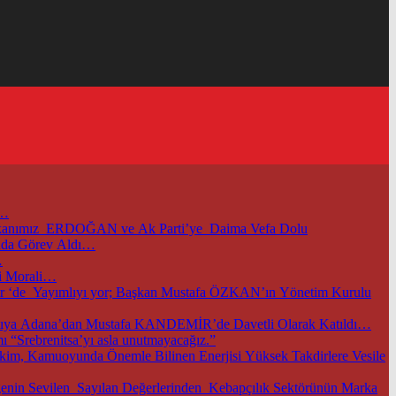
i…
başkanımız ERDOĞAN ve Ak Parti’ye Daima Vefa Dolu
unda Görev Aldı…
…
i Morali…
m.tr ‘de Yayımlıyı yor; Başkan Mustafa ÖZKAN’ın Yönetim Kurulu
TOBB ve Ticaret Bakanlığımızın Öncülüğünde Başkentimizde Düzenlenen Bu Önemli Ekonomik Gelişmelerle İlgili Önemli Toplantıya Adana’dan Mustafa KANDEMİR’de Davetli Olarak Katıldı…
 “Srebrenitsa’yı asla unutmayacağız.”
im, Kamuoyunda Önemle Bilinen Enerjisi Yüksek Takdirlere Vesile
nin Sevilen Sayılan Değerlerinden Kebapçılık Sektörünün Marka