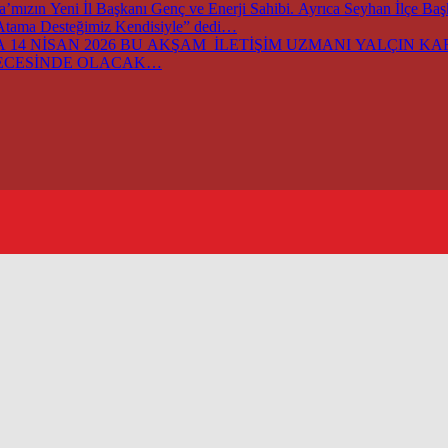
ızın Yeni İl Başkanı Genç ve Enerji Sahibi. Ayrıca Seyhan İlçe Ba
 Atama Desteğimiz Kendisiyle” dedi…
14 NİSAN 2026 BU AKŞAM İLETİŞİM UZMANI YALÇIN KARA
GECESİNDE OLACAK…