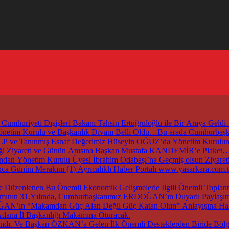
mhuriyeti Dışişleri Bakanı Tahsin Ertuğruloğlu ile Bir Araya Geld
 Yönetim Kurulu ve Başkanlık Divanı Belli Oldu…Bu arada Cumhur
ZALP ve Tanınmış Esnaf Değerimiz Hüseyin OĞUZ’da Yönetim Kurul
irliği Ziyareti ve Günün Anısına Başkan Mustafa KANDEMİR’e Plaket
an Yönetim Kurulu Üyesi İbrahim Odabaşı’na Geçmiş olsun Ziyaret
nca Günün Merakını (1) Ayrıcalıklı Haber Portalı www.yasarkara.co
ırımının 31.Yılında, Cumhurbaşkanımız ERDOĞAN’ın Duyarlı Paylaşımı
DOĞAN’ın “Makamdan Güç Alan Değil Güç Katan Olun” Anlayışına Hak
dana İl Başkanlığı Makamına Oturacak.
dı. Ve Başkan ÖZKAN’a Gelen İlk Önemli Desteklerden Biride Bölge