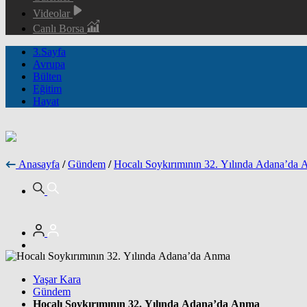
Videolar
Canlı Borsa
3.Sayfa
Avrupa
Bülten
Eğitim
Hayat
Anasayfa
/
Gündem
/
Hocalı Soykırımının 32. Yılında Adana’da
Yaşar Kara
Gündem
Hocalı Soykırımının 32. Yılında Adana’da Anma