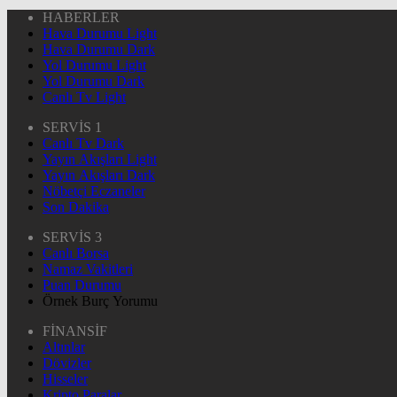
HABERLER
Hava Durumu Light
Hava Durumu Dark
Yol Durumu Light
Yol Durumu Dark
Canlı Tv Light
SERVİS 1
Canlı Tv Dark
Yayın Akışları Light
Yayın Akışları Dark
Nöbetçi Eczaneler
Son Dakika
SERVİS 3
Canlı Borsa
Namaz Vakitleri
Puan Durumu
Örnek Burç Yorumu
FİNANSİF
Altınlar
Dövizler
Hisseler
Kripto Paralar