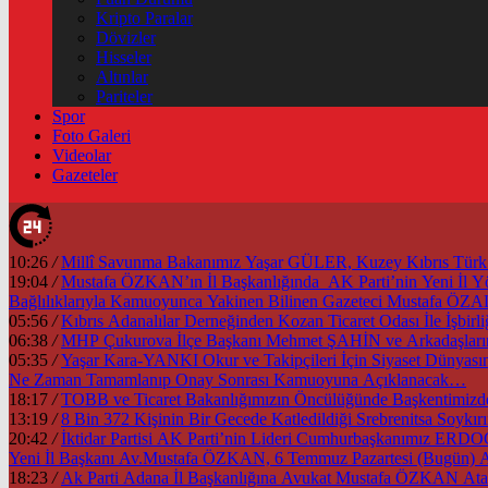
Kripto Paralar
Dövizler
Hisseler
Altınlar
Pariteler
Spor
Foto Galeri
Videolar
Gazeteler
10:26
/
Millî Savunma Bakanımız Yaşar GÜLER, Kuzey Kıbrıs Türk Cu
19:04
/
Mustafa ÖZKAN’ın İl Başkanlığında AK Parti’nin Yeni İl
Bağlılıklarıyla Kamuoyunca Yakinen Bilinen Gazeteci Mustafa Ö
05:56
/
Kıbrıs Adanalılar Derneğinden Kozan Ticaret Odası İle İşb
06:38
/
MHP Çukurova İlçe Başkanı Mehmet ŞAHİN ve Arkadaşlarınd
05:35
/
Yaşar Kara-YANKI Okur ve Takipçileri İçin Siyaset Dünyası
Ne Zaman Tamamlanıp Onay Sonrası Kamuoyuna Açıklanacak…
18:17
/
13:19
/
8 Bin 372 Kişinin Bir Gecede Katledildiği Srebrenitsa Soyk
20:42
/
İktidar Partisi AK Parti’nin Lideri Cumhurbaşkanımız ER
Yeni İl Başkanı Av.Mustafa ÖZKAN, 6 Temmuz Pazartesi (Bugün) A
18:23
/
Ak Parti Adana İl Başkanlığına Avukat Mustafa ÖZKAN Atan