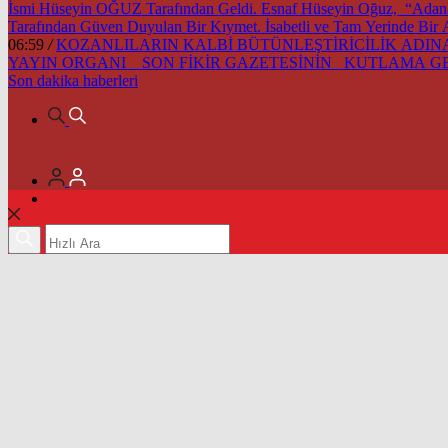
İsmi Hüseyin OĞUZ Tarafından Geldi. Esnaf Hüseyin Oğuz, “Adana’m
Tarafından Güven Duyulan Bir Kıymet. İsabetli ve Tam Yerinde Bir
06:59
/
KOZANLILARIN KALBİ BÜTÜNLEŞTİRİCİLİK ADINA 
YAYIN ORGANI SON FİKİR GAZETESİNİN KUTLAMA 
Son dakika
haberleri