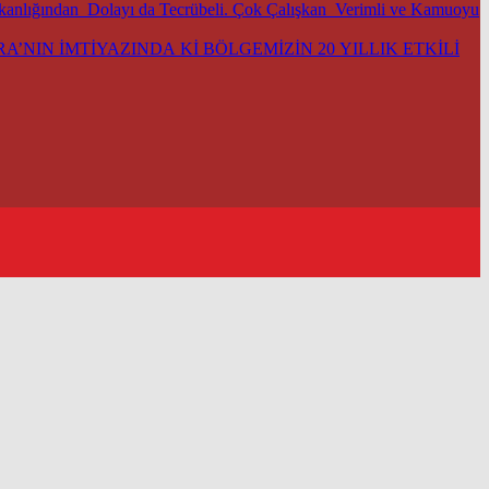
şkanlığından Dolayı da Tecrübeli. Çok Çalışkan Verimli ve Kamuoyu
’NIN İMTİYAZINDA Kİ BÖLGEMİZİN 20 YILLIK ETKİLİ