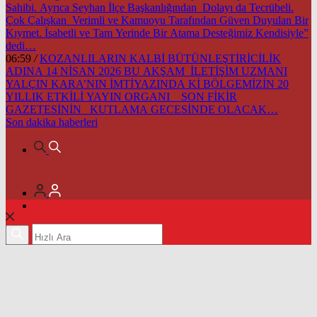
Sahibi. Ayrıca Seyhan İlçe Başkanlığından Dolayı da Tecrübeli.
Çok Çalışkan Verimli ve Kamuoyu Tarafından Güven Duyulan Bir
Kıymet. İsabetli ve Tam Yerinde Bir Atama Desteğimiz Kendisiyle”
dedi…
06:59
/
KOZANLILARIN KALBİ BÜTÜNLEŞTİRİCİLİK
ADINA 14 NİSAN 2026 BU AKŞAM İLETİŞİM UZMANI
YALÇIN KARA’NIN İMTİYAZINDA Kİ BÖLGEMİZİN 20
YILLIK ETKİLİ YAYIN ORGANI SON FİKİR
GAZETESİNİN KUTLAMA GECESİNDE OLACAK…
Son dakika
haberleri