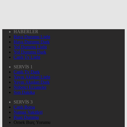
HABERLER
Hava Durumu Light
Hava Durumu Dark
Yol Durumu Light
Yol Durumu Dark
Canlı Tv Light
SERVİS 1
Canlı Tv Dark
Yayın Akışları Light
Yayın Akışları Dark
Nöbetçi Eczaneler
Son Dakika
SERVİS 3
Canlı Borsa
Namaz Vakitleri
Puan Durumu
Örnek Burç Yorumu