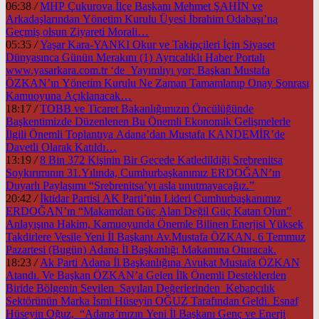
06:38
/
MHP Çukurova İlçe Başkanı Mehmet ŞAHİN ve
Arkadaşlarından Yönetim Kurulu Üyesi İbrahim Odabaşı’na
Geçmiş olsun Ziyareti Morali…
05:35
/
Yaşar Kara-YANKI Okur ve Takipçileri İçin Siyaset
Dünyasınca Günün Merakını (1) Ayrıcalıklı Haber Portalı
www.yasarkara.com.tr ‘de Yayımlıyı yor; Başkan Mustafa
ÖZKAN’ın Yönetim Kurulu Ne Zaman Tamamlanıp Onay Sonrası
Kamuoyuna Açıklanacak…
18:17
/
TOBB ve Ticaret Bakanlığımızın Öncülüğünde
Başkentimizde Düzenlenen Bu Önemli Ekonomik Gelişmelerle
İlgili Önemli Toplantıya Adana’dan Mustafa KANDEMİR’de
Davetli Olarak Katıldı…
13:19
/
8 Bin 372 Kişinin Bir Gecede Katledildiği Srebrenitsa
Soykırımının 31.Yılında, Cumhurbaşkanımız ERDOĞAN’ın
Duyarlı Paylaşımı “Srebrenitsa’yı asla unutmayacağız.”
20:42
/
İktidar Partisi AK Parti’nin Lideri Cumhurbaşkanımız
ERDOĞAN’ın “Makamdan Güç Alan Değil Güç Katan Olun”
Anlayışına Hakim, Kamuoyunda Önemle Bilinen Enerjisi Yüksek
Takdirlere Vesile Yeni İl Başkanı Av.Mustafa ÖZKAN, 6 Temmuz
Pazartesi (Bugün) Adana İl Başkanlığı Makamına Oturacak.
18:23
/
Ak Parti Adana İl Başkanlığına Avukat Mustafa ÖZKAN
Atandı. Ve Başkan ÖZKAN’a Gelen İlk Önemli Desteklerden
Biride Bölgenin Sevilen Sayılan Değerlerinden Kebapçılık
Sektörünün Marka İsmi Hüseyin OĞUZ Tarafından Geldi. Esnaf
Hüseyin Oğuz, “Adana’mızın Yeni İl Başkanı Genç ve Enerji