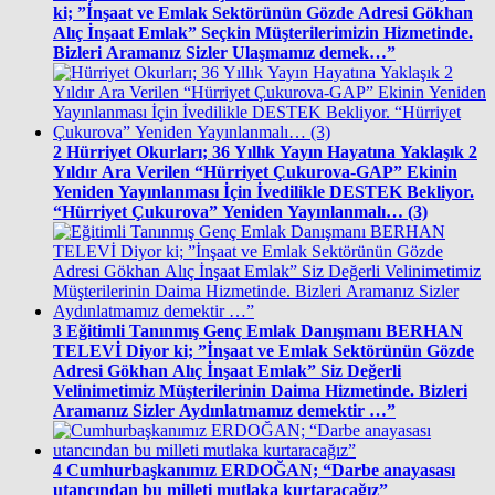
ki; ”İnşaat ve Emlak Sektörünün Gözde Adresi Gökhan
Alıç İnşaat Emlak” Seçkin Müşterilerimizin Hizmetinde.
Bizleri Aramanız Sizler Ulaşmamız demek…”
2
Hürriyet Okurları; 36 Yıllık Yayın Hayatına Yaklaşık 2
Yıldır Ara Verilen “Hürriyet Çukurova-GAP” Ekinin
Yeniden Yayınlanması İçin İvedilikle DESTEK Bekliyor.
“Hürriyet Çukurova” Yeniden Yayınlanmalı… (3)
3
Eğitimli Tanınmış Genç Emlak Danışmanı BERHAN
TELEVİ Diyor ki; ”İnşaat ve Emlak Sektörünün Gözde
Adresi Gökhan Alıç İnşaat Emlak” Siz Değerli
Velinimetimiz Müşterilerinin Daima Hizmetinde. Bizleri
Aramanız Sizler Aydınlatmamız demektir …”
4
Cumhurbaşkanımız ERDOĞAN; “Darbe anayasası
utancından bu milleti mutlaka kurtaracağız”