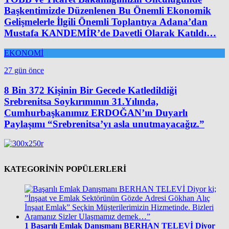
Başkentimizde Düzenlenen Bu Önemli Ekonomik
Gelişmelerle İlgili Önemli Toplantıya Adana’dan
Mustafa KANDEMİR’de Davetli Olarak Katıldı…
EKONOMİ
27 gün önce
8 Bin 372 Kişinin Bir Gecede Katledildiği
Srebrenitsa Soykırımının 31.Yılında,
Cumhurbaşkanımız ERDOĞAN’ın Duyarlı
Paylaşımı “Srebrenitsa’yı asla unutmayacağız.”
KATEGORİNİN POPÜLERLERİ
1
Başarılı Emlak Danışmanı BERHAN TELEVİ Diyor