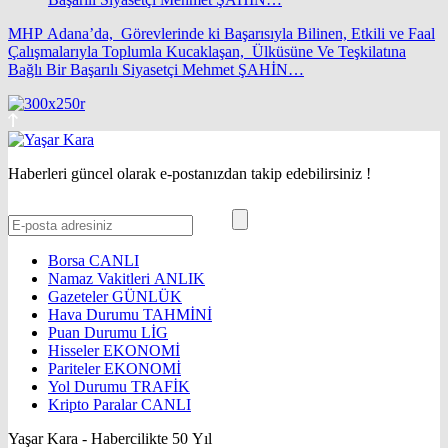
MHP Adana’da, Görevlerinde ki Başarısıyla Bilinen, Etkili ve Faal
Çalışmalarıyla Toplumla Kucaklaşan, Ülküsüne Ve Teşkilatına
Bağlı Bir Başarılı Siyasetçi Mehmet ŞAHİN…
Haberleri güncel olarak e-postanızdan takip edebilirsiniz !
Borsa
CANLI
Namaz Vakitleri
ANLIK
Gazeteler
GÜNLÜK
Hava Durumu
TAHMİNİ
Puan Durumu
LİG
Hisseler
EKONOMİ
Pariteler
EKONOMİ
Yol Durumu
TRAFİK
Kripto Paralar
CANLI
Yaşar Kara - Habercilikte 50 Yıl