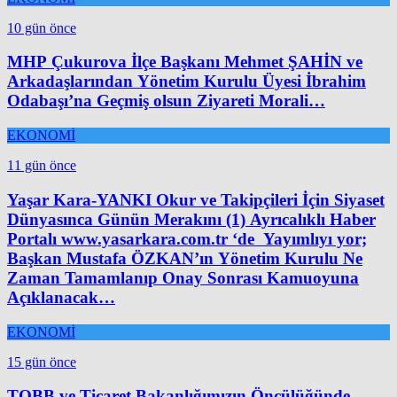
10 gün önce
MHP Çukurova İlçe Başkanı Mehmet ŞAHİN ve
Arkadaşlarından Yönetim Kurulu Üyesi İbrahim
Odabaşı’na Geçmiş olsun Ziyareti Morali…
EKONOMİ
11 gün önce
Yaşar Kara-YANKI Okur ve Takipçileri İçin Siyaset
Dünyasınca Günün Merakını (1) Ayrıcalıklı Haber
Portalı www.yasarkara.com.tr ‘de Yayımlıyı yor;
Başkan Mustafa ÖZKAN’ın Yönetim Kurulu Ne
Zaman Tamamlanıp Onay Sonrası Kamuoyuna
Açıklanacak…
EKONOMİ
15 gün önce
TOBB ve Ticaret Bakanlığımızın Öncülüğünde