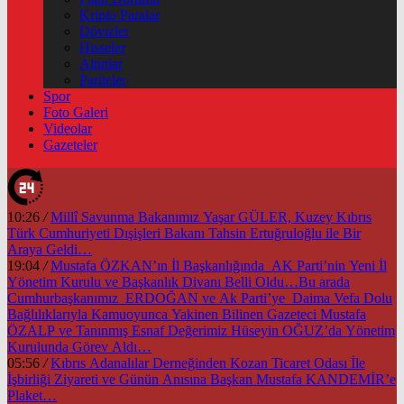
Kripto Paralar
Dövizler
Hisseler
Altınlar
Pariteler
Spor
Foto Galeri
Videolar
Gazeteler
10:26
/
Millî Savunma Bakanımız Yaşar GÜLER, Kuzey Kıbrıs
Türk Cumhuriyeti Dışişleri Bakanı Tahsin Ertuğruloğlu ile Bir
Araya Geldi…
19:04
/
Mustafa ÖZKAN’ın İl Başkanlığında AK Parti’nin Yeni İl
Yönetim Kurulu ve Başkanlık Divanı Belli Oldu…Bu arada
Cumhurbaşkanımız ERDOĞAN ve Ak Parti’ye Daima Vefa Dolu
Bağlılıklarıyla Kamuoyunca Yakinen Bilinen Gazeteci Mustafa
ÖZALP ve Tanınmış Esnaf Değerimiz Hüseyin OĞUZ’da Yönetim
Kurulunda Görev Aldı…
05:56
/
Kıbrıs Adanalılar Derneğinden Kozan Ticaret Odası İle
İşbirliği Ziyareti ve Günün Anısına Başkan Mustafa KANDEMİR’e
Plaket…