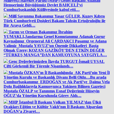
Milliyetçi Hareket Partisi (MHP) Genel Başkanı Adanalı
Hemşerimiz Büyüğümüz Devlet BAHÇELİ’yi
Cumhurbaşkanlığı Külliyesinde kabul etti…
Millî Savunma Bakanımız Yaşar GÜLER, Kuzey Kıbrıs
Türk Cumhuriyeti Dışişleri Bakanı Tahsin Ertuğruloğlu ile
Bir Araya Geldi…
Tarım ve Orman Bakanımız İbrahim
YUMAKLI,Jandarma Genel Komutanımız Adanalı Gurur
Kaynağımız Orgeneral Ali ÇARDAKÇI Paşamız ve Adana
Valimiz Mustafa YAVUZ’un Önemle Dikkatleri Başta
Olmak Üzere; KOZAN GAZİKÖY’DEN ETKİN DEĞER
“TÜRKEŞ MANGA”DAN KAMUOYUNA SAYGIYLA…
Genç Değerlerimizden İlayda TURGUT-İsmail UYSAL
Çifti Görkemli Bir Törenle Nişanlandı…
Mustafa ÖZKAN’ın İl Başkanlığında AK Parti’nin Yeni İl
Yönetim Kurulu ve Başkanlık Divanı Belli Oldu…Bu arada
Cumhurbaşkanımız ERDOĞAN ve Ak Parti’ye Daima Vefa
Dolu Bağlılıklarıyla Kamuoyunca Yakinen Bilinen Gazeteci
Mustafa ÖZALP ve Tanınmış Esnaf Değerimiz Hüseyin
OĞUZ’da Yönetim Kurulunda Görev Aldı…
MHP İstanbul İl Başkanı Volkan YILMAZ’dan Ülkü
Ocakları Eğitim ve Kültür Vakfı’nın İl Başkanı Alparslan
DOĞAN’a Ziyaret…