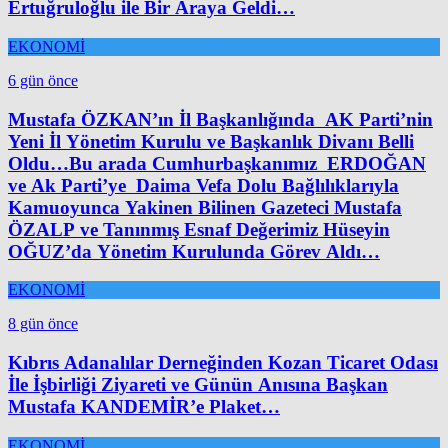
Ertuğruloğlu ile Bir Araya Geldi…
EKONOMİ
6 gün önce
Mustafa ÖZKAN’ın İl Başkanlığında AK Parti’nin
Yeni İl Yönetim Kurulu ve Başkanlık Divanı Belli
Oldu…Bu arada Cumhurbaşkanımız ERDOĞAN
ve Ak Parti’ye Daima Vefa Dolu Bağlılıklarıyla
Kamuoyunca Yakinen Bilinen Gazeteci Mustafa
ÖZALP ve Tanınmış Esnaf Değerimiz Hüseyin
OĞUZ’da Yönetim Kurulunda Görev Aldı…
EKONOMİ
8 gün önce
Kıbrıs Adanalılar Derneğinden Kozan Ticaret Odası
İle İşbirliği Ziyareti ve Günün Anısına Başkan
Mustafa KANDEMİR’e Plaket…
EKONOMİ