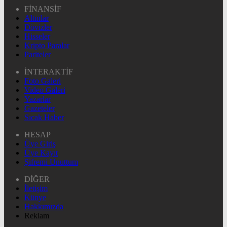
FİNANSİF
Altınlar
Dövizler
Hisseler
Kripto Paralar
Pariteler
İNTERAKTİF
Foto Galeri
Video Galeri
Yazarlar
Gazeteler
Sıcak Haber
HESAP
Üye Giriş
Üye Kayıt
Şifremi Unuttum
DİĞER
İletişim
Künye
Hakkımızda
Reklam