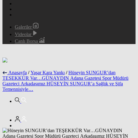
Galeriler
Videolar
Canlı Borsa
Anasayfa
/
Yaşar Kara Yankı
/
Hüseyin SUNGUR’dan
TEŞEKKÜR Var…GÜNAYDIN Adana Gazetesi Spor Müdürü
Gazeteci Arkadaşımız HÜSEYİN SUNGUR’a Sağlık ve Şifa
Temennisiyle…