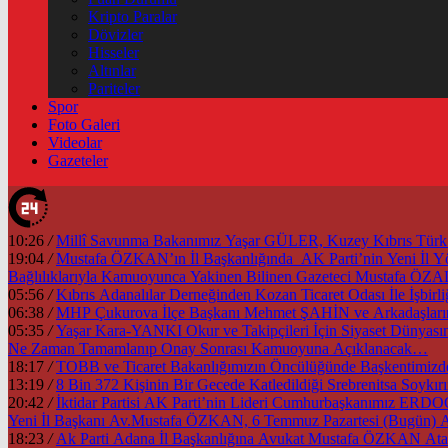
Kripto Paralar
Dövizler
Hisseler
Altınlar
Pariteler
Spor
Foto Galeri
Videolar
Gazeteler
10:26
/
Millî Savunma Bakanımız Yaşar GÜLER, Kuzey Kıbrıs Türk Cu
19:04
/
Mustafa ÖZKAN’ın İl Başkanlığında AK Parti’nin Yeni İl
Bağlılıklarıyla Kamuoyunca Yakinen Bilinen Gazeteci Mustafa Ö
05:56
/
Kıbrıs Adanalılar Derneğinden Kozan Ticaret Odası İle İşb
06:38
/
MHP Çukurova İlçe Başkanı Mehmet ŞAHİN ve Arkadaşlarınd
05:35
/
Yaşar Kara-YANKI Okur ve Takipçileri İçin Siyaset Dünyası
Ne Zaman Tamamlanıp Onay Sonrası Kamuoyuna Açıklanacak…
18:17
/
13:19
/
8 Bin 372 Kişinin Bir Gecede Katledildiği Srebrenitsa Soyk
20:42
/
İktidar Partisi AK Parti’nin Lideri Cumhurbaşkanımız ER
Yeni İl Başkanı Av.Mustafa ÖZKAN, 6 Temmuz Pazartesi (Bugün) A
18:23
/
Ak Parti Adana İl Başkanlığına Avukat Mustafa ÖZKAN Atan