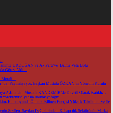
i…
başkanımız ERDOĞAN ve Ak Parti’ye Daima Vefa Dolu
unda Görev Aldı…
…
i Morali…
m.tr ‘de Yayımlıyı yor; Başkan Mustafa ÖZKAN’ın Yönetim Kurulu
TOBB ve Ticaret Bakanlığımızın Öncülüğünde Başkentimizde Düzenlenen Bu Önemli Ekonomik Gelişmelerle İlgili Önemli Toplantıya Adana’dan Mustafa KANDEMİR’de Davetli Olarak Katıldı…
 “Srebrenitsa’yı asla unutmayacağız.”
im, Kamuoyunda Önemle Bilinen Enerjisi Yüksek Takdirlere Vesile
nin Sevilen Sayılan Değerlerinden Kebapçılık Sektörünün Marka