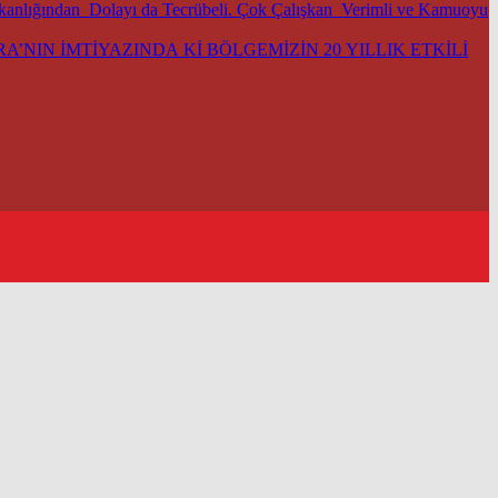
şkanlığından Dolayı da Tecrübeli. Çok Çalışkan Verimli ve Kamuoyu
’NIN İMTİYAZINDA Kİ BÖLGEMİZİN 20 YILLIK ETKİLİ