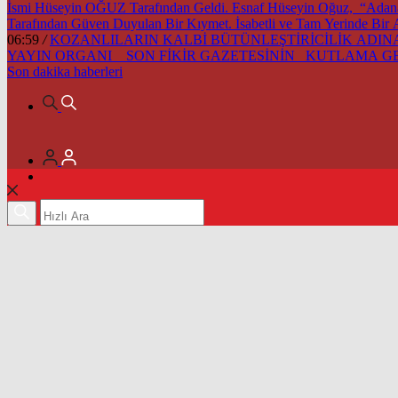
İsmi Hüseyin OĞUZ Tarafından Geldi. Esnaf Hüseyin Oğuz, “Adana’m
Tarafından Güven Duyulan Bir Kıymet. İsabetli ve Tam Yerinde Bir
06:59
/
KOZANLILARIN KALBİ BÜTÜNLEŞTİRİCİLİK ADINA 
YAYIN ORGANI SON FİKİR GAZETESİNİN KUTLAMA 
Son dakika
haberleri