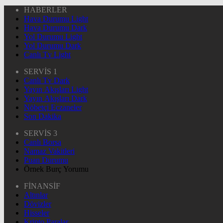
HABERLER
Hava Durumu Light
Hava Durumu Dark
Yol Durumu Light
Yol Durumu Dark
Canlı Tv Light
SERVİS 1
Canlı Tv Dark
Yayın Akışları Light
Yayın Akışları Dark
Nöbetçi Eczaneler
Son Dakika
SERVİS 3
Canlı Borsa
Namaz Vakitleri
Puan Durumu
Örnek Burç Yorumu
FİNANSİF
Altınlar
Dövizler
Hisseler
Kripto Paralar