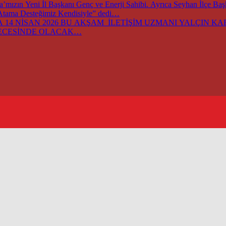
ızın Yeni İl Başkanı Genç ve Enerji Sahibi. Ayrıca Seyhan İlçe Ba
 Atama Desteğimiz Kendisiyle” dedi…
14 NİSAN 2026 BU AKŞAM İLETİŞİM UZMANI YALÇIN KARA
GECESİNDE OLACAK…