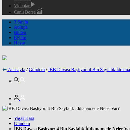
Videolar
Canlı Borsa
3.Sayfa
Avrupa
Bülten
Eğitim
Hayat
Anasayfa
/
Gündem
/
İBB Davası Başlıyor: 4 Bin Sayfalık İddian
Yaşar Kara
Gündem
İBB Davası Başlıyor: 4 Bin Sayfalık İddianamede Neler Va