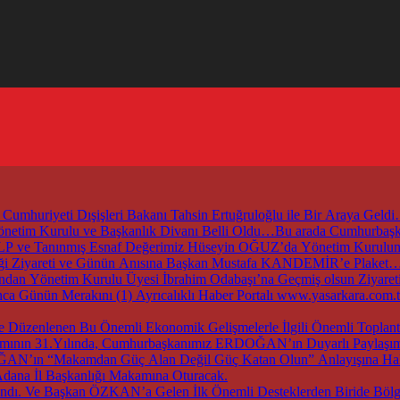
mhuriyeti Dışişleri Bakanı Tahsin Ertuğruloğlu ile Bir Araya Geld
 Yönetim Kurulu ve Başkanlık Divanı Belli Oldu…Bu arada Cumhur
ZALP ve Tanınmış Esnaf Değerimiz Hüseyin OĞUZ’da Yönetim Kurul
irliği Ziyareti ve Günün Anısına Başkan Mustafa KANDEMİR’e Plaket
an Yönetim Kurulu Üyesi İbrahim Odabaşı’na Geçmiş olsun Ziyaret
nca Günün Merakını (1) Ayrıcalıklı Haber Portalı www.yasarkara.co
ırımının 31.Yılında, Cumhurbaşkanımız ERDOĞAN’ın Duyarlı Paylaşımı
DOĞAN’ın “Makamdan Güç Alan Değil Güç Katan Olun” Anlayışına Hak
dana İl Başkanlığı Makamına Oturacak.
dı. Ve Başkan ÖZKAN’a Gelen İlk Önemli Desteklerden Biride Bölge