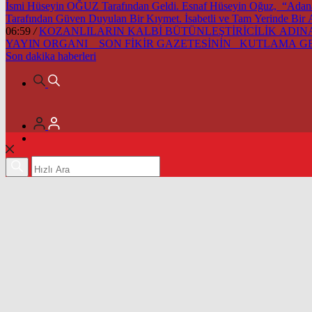
İsmi Hüseyin OĞUZ Tarafından Geldi. Esnaf Hüseyin Oğuz, “Adana’m
Tarafından Güven Duyulan Bir Kıymet. İsabetli ve Tam Yerinde Bir
06:59
/
KOZANLILARIN KALBİ BÜTÜNLEŞTİRİCİLİK ADINA 
YAYIN ORGANI SON FİKİR GAZETESİNİN KUTLAMA 
Son dakika
haberleri