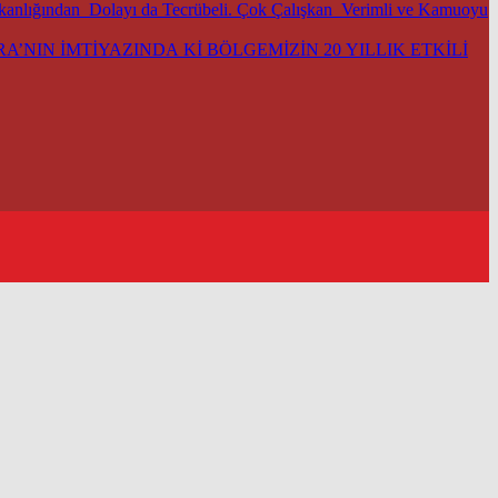
şkanlığından Dolayı da Tecrübeli. Çok Çalışkan Verimli ve Kamuoyu
’NIN İMTİYAZINDA Kİ BÖLGEMİZİN 20 YILLIK ETKİLİ