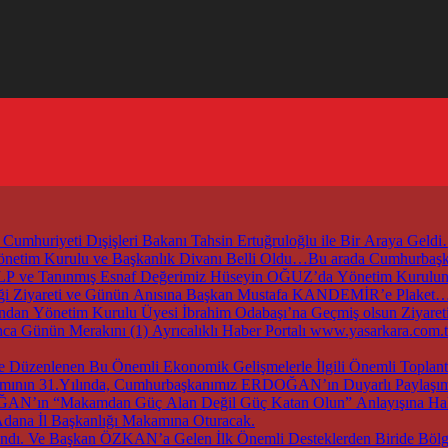
mhuriyeti Dışişleri Bakanı Tahsin Ertuğruloğlu ile Bir Araya Geld
 Yönetim Kurulu ve Başkanlık Divanı Belli Oldu…Bu arada Cumhur
ZALP ve Tanınmış Esnaf Değerimiz Hüseyin OĞUZ’da Yönetim Kurul
irliği Ziyareti ve Günün Anısına Başkan Mustafa KANDEMİR’e Plaket
an Yönetim Kurulu Üyesi İbrahim Odabaşı’na Geçmiş olsun Ziyaret
nca Günün Merakını (1) Ayrıcalıklı Haber Portalı www.yasarkara.co
ırımının 31.Yılında, Cumhurbaşkanımız ERDOĞAN’ın Duyarlı Paylaşımı
DOĞAN’ın “Makamdan Güç Alan Değil Güç Katan Olun” Anlayışına Hak
dana İl Başkanlığı Makamına Oturacak.
dı. Ve Başkan ÖZKAN’a Gelen İlk Önemli Desteklerden Biride Bölge