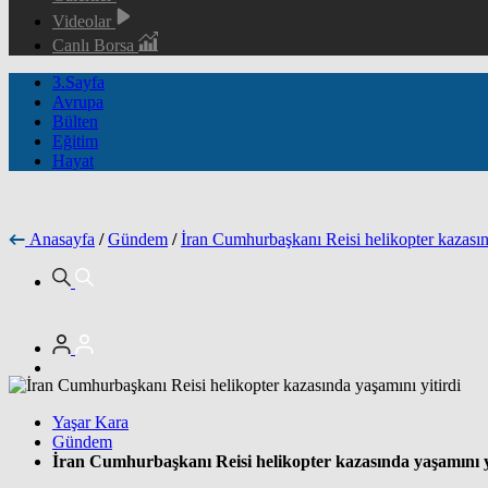
Videolar
Canlı Borsa
3.Sayfa
Avrupa
Bülten
Eğitim
Hayat
Anasayfa
/
Gündem
/
İran Cumhurbaşkanı Reisi helikopter kazasın
Yaşar Kara
Gündem
İran Cumhurbaşkanı Reisi helikopter kazasında yaşamını y