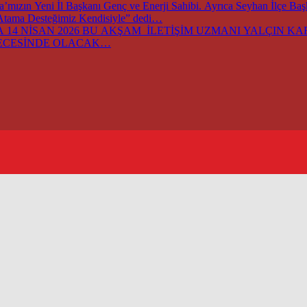
ızın Yeni İl Başkanı Genç ve Enerji Sahibi. Ayrıca Seyhan İlçe Ba
 Atama Desteğimiz Kendisiyle” dedi…
14 NİSAN 2026 BU AKŞAM İLETİŞİM UZMANI YALÇIN KARA
GECESİNDE OLACAK…