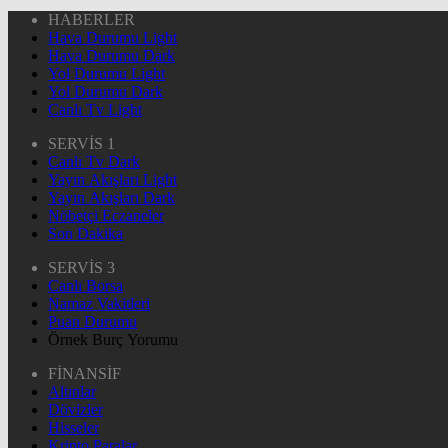
HABERLER
Hava Durumu Light
Hava Durumu Dark
Yol Durumu Light
Yol Durumu Dark
Canlı Tv Light
SERVİS 1
Canlı Tv Dark
Yayın Akışları Light
Yayın Akışları Dark
Nöbetçi Eczaneler
Son Dakika
SERVİS 3
Canlı Borsa
Namaz Vakitleri
Puan Durumu
Örnek Burç Yorumu
FİNANSİF
Altınlar
Dövizler
Hisseler
Kripto Paralar