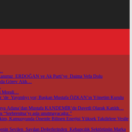
i…
başkanımız ERDOĞAN ve Ak Parti’ye Daima Vefa Dolu
unda Görev Aldı…
…
i Morali…
m.tr ‘de Yayımlıyı yor; Başkan Mustafa ÖZKAN’ın Yönetim Kurulu
TOBB ve Ticaret Bakanlığımızın Öncülüğünde Başkentimizde Düzenlenen Bu Önemli Ekonomik Gelişmelerle İlgili Önemli Toplantıya Adana’dan Mustafa KANDEMİR’de Davetli Olarak Katıldı…
 “Srebrenitsa’yı asla unutmayacağız.”
im, Kamuoyunda Önemle Bilinen Enerjisi Yüksek Takdirlere Vesile
nin Sevilen Sayılan Değerlerinden Kebapçılık Sektörünün Marka