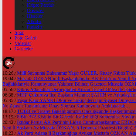
Kripto Paralar
Dövizler
Hisseler
Altınlar
Pariteler
Spor
Foto Galeri
Videolar
Gazeteler
10:26
/
Millî Savunma Bakanımız Yaşar GÜLER, Kuzey Kıbrıs Türk Cu
19:04
/
Mustafa ÖZKAN’ın İl Başkanlığında AK Parti’nin Yeni İl
Bağlılıklarıyla Kamuoyunca Yakinen Bilinen Gazeteci Mustafa Ö
05:56
/
Kıbrıs Adanalılar Derneğinden Kozan Ticaret Odası İle İşb
06:38
/
MHP Çukurova İlçe Başkanı Mehmet ŞAHİN ve Arkadaşlarınd
05:35
/
Yaşar Kara-YANKI Okur ve Takipçileri İçin Siyaset Dünyası
Ne Zaman Tamamlanıp Onay Sonrası Kamuoyuna Açıklanacak…
18:17
/
13:19
/
8 Bin 372 Kişinin Bir Gecede Katledildiği Srebrenitsa Soyk
20:42
/
İktidar Partisi AK Parti’nin Lideri Cumhurbaşkanımız ER
Yeni İl Başkanı Av.Mustafa ÖZKAN, 6 Temmuz Pazartesi (Bugün) A
18:23
/
Ak Parti Adana İl Başkanlığına Avukat Mustafa ÖZKAN Atan