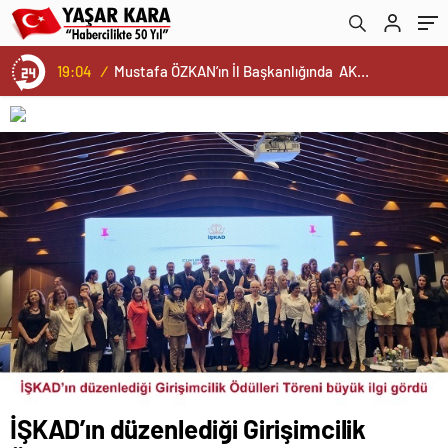
19:04
/
Mustafa ÖZKAN’ın İl Başkanlığında AK Parti’nin Yeni İl Yönetim Kurulu ve Başkanlık Divanı Belli Oldu…Bu arada Cumhurbaşkanımız ERDOĞAN ve Ak Parti’ye Daima Vefa Dolu Bağlılıklarıyla Kamuoyunca Yakinen Bilinen Gazeteci Mustafa ÖZALP ve Tanınmış Esnaf Değerimiz Hüseyin OĞUZ’da Yönetim Kurulunda Görev Aldı…
İŞKAD’ın düzenlediği Girişimcilik