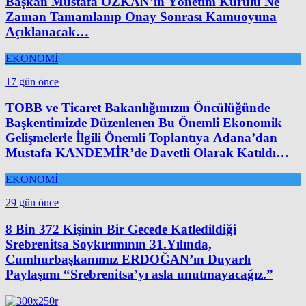
Başkan Mustafa ÖZKAN’ın Yönetim Kurulu Ne
Zaman Tamamlanıp Onay Sonrası Kamuoyuna
Açıklanacak…
EKONOMİ
17 gün önce
TOBB ve Ticaret Bakanlığımızın Öncülüğünde
Başkentimizde Düzenlenen Bu Önemli Ekonomik
Gelişmelerle İlgili Önemli Toplantıya Adana’dan
Mustafa KANDEMİR’de Davetli Olarak Katıldı…
EKONOMİ
29 gün önce
8 Bin 372 Kişinin Bir Gecede Katledildiği
Srebrenitsa Soykırımının 31.Yılında,
Cumhurbaşkanımız ERDOĞAN’ın Duyarlı
Paylaşımı “Srebrenitsa’yı asla unutmayacağız.”