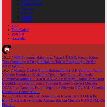
Kripto Paralar
Dövizler
Hisseler
Altınlar
Pariteler
Spor
Foto Galeri
Videolar
Gazeteler
10:26
/
Millî Savunma Bakanımız Yaşar GÜLER, Kuzey Kıbrıs
Türk Cumhuriyeti Dışişleri Bakanı Tahsin Ertuğruloğlu ile Bir
Araya Geldi…
19:04
/
Mustafa ÖZKAN’ın İl Başkanlığında AK Parti’nin Yeni İl
Yönetim Kurulu ve Başkanlık Divanı Belli Oldu…Bu arada
Cumhurbaşkanımız ERDOĞAN ve Ak Parti’ye Daima Vefa Dolu
Bağlılıklarıyla Kamuoyunca Yakinen Bilinen Gazeteci Mustafa
ÖZALP ve Tanınmış Esnaf Değerimiz Hüseyin OĞUZ’da Yönetim
Kurulunda Görev Aldı…
05:56
/
Kıbrıs Adanalılar Derneğinden Kozan Ticaret Odası İle
İşbirliği Ziyareti ve Günün Anısına Başkan Mustafa KANDEMİR’e
Plaket…