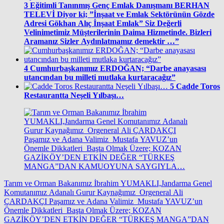
3
Eğitimli Tanınmış Genç Emlak Danışmanı BERHAN
TELEVİ Diyor ki; ”İnşaat ve Emlak Sektörünün Gözde
Adresi Gökhan Alıç İnşaat Emlak” Siz Değerli
Velinimetimiz Müşterilerinin Daima Hizmetinde. Bizleri
Aramanız Sizler Aydınlatmamız demektir …”
4
Cumhurbaşkanımız ERDOĞAN; “Darbe anayasası
utancından bu milleti mutlaka kurtaracağız”
5
Cadde Toros
Restaurantta Neşeli Yılbaşı…
Tarım ve Orman Bakanımız İbrahim YUMAKLI,Jandarma Genel
Komutanımız Adanalı Gurur Kaynağımız Orgeneral Ali
ÇARDAKÇI Paşamız ve Adana Valimiz Mustafa YAVUZ’un
Önemle Dikkatleri Başta Olmak Üzere; KOZAN
GAZİKÖY’DEN ETKİN DEĞER “TÜRKEŞ MANGA”DAN