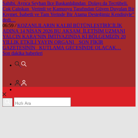
Sahibi. Ayrıca Seyhan İlçe Başkanlığından Dolayı da Tecrübeli.
Çok Çalışkan Verimli ve Kamuoyu Tarafından Güven Duyulan Bir
Kıymet. İsabetli ve Tam Yerinde Bir Atama Desteğimiz Kendisiyle”
dedi…
06:59
/
KOZANLILARIN KALBİ BÜTÜNLEŞTİRİCİLİK
ADINA 14 NİSAN 2026 BU AKŞAM İLETİŞİM UZMANI
YALÇIN KARA’NIN İMTİYAZINDA Kİ BÖLGEMİZİN 20
YILLIK ETKİLİ YAYIN ORGANI SON FİKİR
GAZETESİNİN KUTLAMA GECESİNDE OLACAK…
Son dakika
haberleri