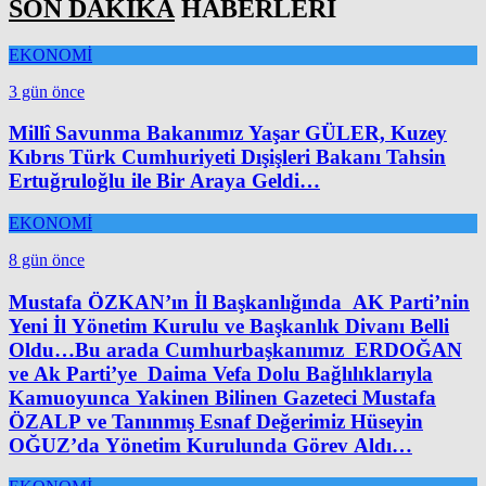
SON DAKİKA
HABERLERİ
EKONOMİ
3 gün önce
Millî Savunma Bakanımız Yaşar GÜLER, Kuzey
Kıbrıs Türk Cumhuriyeti Dışişleri Bakanı Tahsin
Ertuğruloğlu ile Bir Araya Geldi…
EKONOMİ
8 gün önce
Mustafa ÖZKAN’ın İl Başkanlığında AK Parti’nin
Yeni İl Yönetim Kurulu ve Başkanlık Divanı Belli
Oldu…Bu arada Cumhurbaşkanımız ERDOĞAN
ve Ak Parti’ye Daima Vefa Dolu Bağlılıklarıyla
Kamuoyunca Yakinen Bilinen Gazeteci Mustafa
ÖZALP ve Tanınmış Esnaf Değerimiz Hüseyin
OĞUZ’da Yönetim Kurulunda Görev Aldı…