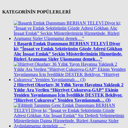
KATEGORİNİN POPÜLERLERİ
1
Başarılı Emlak Danışmanı BERHAN TELEVİ Diyor
ki; ”İnşaat ve Emlak Sektörünün Gözde Adresi Gökhan
Alıç İnşaat Emlak” Seçkin Müşterilerimizin Hizmetinde.
Bizleri Aramanız Sizler Ulaşmamız demek…”
2
Hürriyet Okurları; 36 Yıllık Yayın Hayatına Yaklaşık 2
Yıldır Ara Verilen “Hürriyet Çukurova-GAP” Ekinin
Yeniden Yayınlanması İçin İvedilikle DESTEK Bekliyor.
“Hürriyet Çukurova” Yeniden Yayınlanmalı… (3)