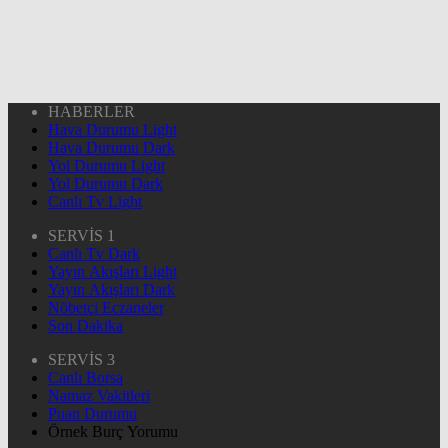
HABERLER
Hava Durumu Light
Hava Durumu Dark
Yol Durumu Light
Yol Durumu Dark
Canlı Tv Light
SERVİS 1
Canlı Tv Dark
Yayın Akışları Light
Yayın Akışları Dark
Nöbetçi Eczaneler
Son Dakika
SERVİS 3
Canlı Borsa
Namaz Vakitleri
Puan Durumu
Örnek Burç Yorumu