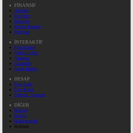
FİNANSİF
Altınlar
Dövizler
Hisseler
Kripto Paralar
Pariteler
İNTERAKTİF
Foto Galeri
Video Galeri
Yazarlar
Gazeteler
Sıcak Haber
HESAP
Üye Giriş
Üye Kayıt
Şifremi Unuttum
DİĞER
İletişim
Künye
Hakkımızda
Reklam