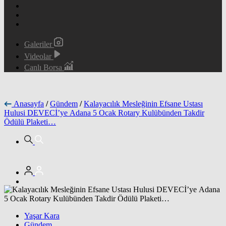
Galeriler
Videolar
Canlı Borsa
Anasayfa
/
Gündem
/
Kalayacılık Mesleğinin Efsane Ustası
Hulusi DEVECİ’ye Adana 5 Ocak Rotary Kulübünden Takdir
Ödülü Plaketi…
Yaşar Kara
Gündem