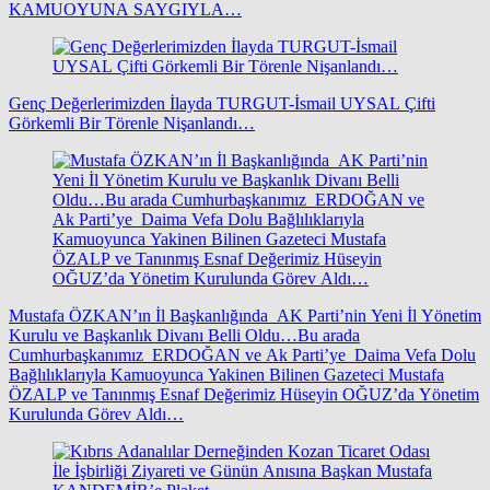
KAMUOYUNA SAYGIYLA…
Genç Değerlerimizden İlayda TURGUT-İsmail UYSAL Çifti
Görkemli Bir Törenle Nişanlandı…
Mustafa ÖZKAN’ın İl Başkanlığında AK Parti’nin Yeni İl Yönetim
Kurulu ve Başkanlık Divanı Belli Oldu…Bu arada
Cumhurbaşkanımız ERDOĞAN ve Ak Parti’ye Daima Vefa Dolu
Bağlılıklarıyla Kamuoyunca Yakinen Bilinen Gazeteci Mustafa
ÖZALP ve Tanınmış Esnaf Değerimiz Hüseyin OĞUZ’da Yönetim
Kurulunda Görev Aldı…