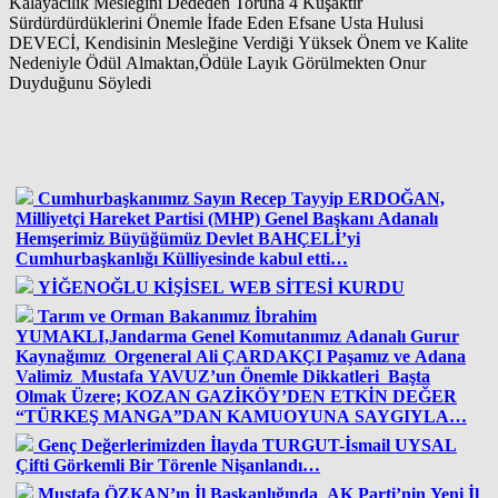
Kalayacılık Mesleğini Dededen Toruna 4 Kuşaktır
Sürdürdürdüklerini Önemle İfade Eden Efsane Usta Hulusi
DEVECİ, Kendisinin Mesleğine Verdiği Yüksek Önem ve Kalite
Nedeniyle Ödül Almaktan,Ödüle Layık Görülmekten Onur
Duyduğunu Söyledi
Cumhurbaşkanımız Sayın Recep Tayyip ERDOĞAN,
Milliyetçi Hareket Partisi (MHP) Genel Başkanı Adanalı
Hemşerimiz Büyüğümüz Devlet BAHÇELİ’yi
Cumhurbaşkanlığı Külliyesinde kabul etti…
YİĞENOĞLU KİŞİSEL WEB SİTESİ KURDU
Tarım ve Orman Bakanımız İbrahim
YUMAKLI,Jandarma Genel Komutanımız Adanalı Gurur
Kaynağımız Orgeneral Ali ÇARDAKÇI Paşamız ve Adana
Valimiz Mustafa YAVUZ’un Önemle Dikkatleri Başta
Olmak Üzere; KOZAN GAZİKÖY’DEN ETKİN DEĞER
“TÜRKEŞ MANGA”DAN KAMUOYUNA SAYGIYLA…
Genç Değerlerimizden İlayda TURGUT-İsmail UYSAL
Çifti Görkemli Bir Törenle Nişanlandı…
Mustafa ÖZKAN’ın İl Başkanlığında AK Parti’nin Yeni İl