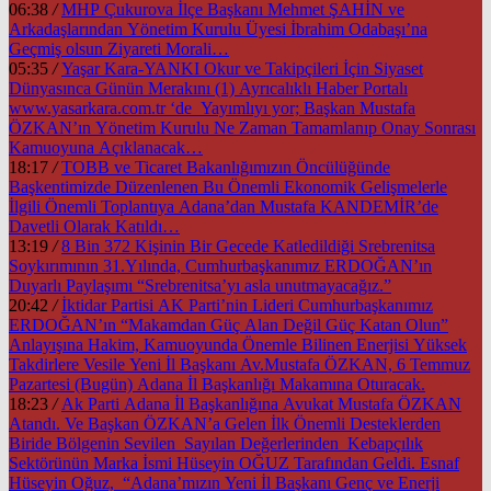
06:38
/
MHP Çukurova İlçe Başkanı Mehmet ŞAHİN ve
Arkadaşlarından Yönetim Kurulu Üyesi İbrahim Odabaşı’na
Geçmiş olsun Ziyareti Morali…
05:35
/
Yaşar Kara-YANKI Okur ve Takipçileri İçin Siyaset
Dünyasınca Günün Merakını (1) Ayrıcalıklı Haber Portalı
www.yasarkara.com.tr ‘de Yayımlıyı yor; Başkan Mustafa
ÖZKAN’ın Yönetim Kurulu Ne Zaman Tamamlanıp Onay Sonrası
Kamuoyuna Açıklanacak…
18:17
/
TOBB ve Ticaret Bakanlığımızın Öncülüğünde
Başkentimizde Düzenlenen Bu Önemli Ekonomik Gelişmelerle
İlgili Önemli Toplantıya Adana’dan Mustafa KANDEMİR’de
Davetli Olarak Katıldı…
13:19
/
8 Bin 372 Kişinin Bir Gecede Katledildiği Srebrenitsa
Soykırımının 31.Yılında, Cumhurbaşkanımız ERDOĞAN’ın
Duyarlı Paylaşımı “Srebrenitsa’yı asla unutmayacağız.”
20:42
/
İktidar Partisi AK Parti’nin Lideri Cumhurbaşkanımız
ERDOĞAN’ın “Makamdan Güç Alan Değil Güç Katan Olun”
Anlayışına Hakim, Kamuoyunda Önemle Bilinen Enerjisi Yüksek
Takdirlere Vesile Yeni İl Başkanı Av.Mustafa ÖZKAN, 6 Temmuz
Pazartesi (Bugün) Adana İl Başkanlığı Makamına Oturacak.
18:23
/
Ak Parti Adana İl Başkanlığına Avukat Mustafa ÖZKAN
Atandı. Ve Başkan ÖZKAN’a Gelen İlk Önemli Desteklerden
Biride Bölgenin Sevilen Sayılan Değerlerinden Kebapçılık
Sektörünün Marka İsmi Hüseyin OĞUZ Tarafından Geldi. Esnaf
Hüseyin Oğuz, “Adana’mızın Yeni İl Başkanı Genç ve Enerji