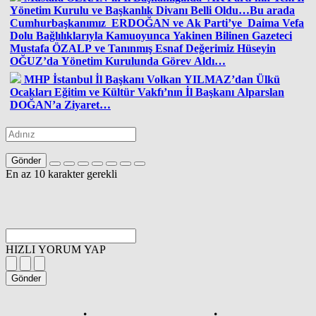
Yönetim Kurulu ve Başkanlık Divanı Belli Oldu…Bu arada
Cumhurbaşkanımız ERDOĞAN ve Ak Parti’ye Daima Vefa
Dolu Bağlılıklarıyla Kamuoyunca Yakinen Bilinen Gazeteci
Mustafa ÖZALP ve Tanınmış Esnaf Değerimiz Hüseyin
OĞUZ’da Yönetim Kurulunda Görev Aldı…
MHP İstanbul İl Başkanı Volkan YILMAZ’dan Ülkü
Ocakları Eğitim ve Kültür Vakfı’nın İl Başkanı Alparslan
DOĞAN’a Ziyaret…
Gönder
En az 10 karakter gerekli
HIZLI YORUM YAP
Gönder