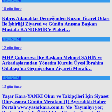
EKONOMİ
10 gün önce
Kıbrıs Adanalılar Derneğinden Kozan Ticaret Odası
İle İşbirliği Ziyareti ve Günün Anısına Başkan
Mustafa KANDEMİR’e Plaket…
EKONOMİ
12 gün önce
MHP Çukurova İlçe Başkanı Mehmet ŞAHİN ve
Arkadaşlarından Yönetim Kurulu Üyesi İbrahim
Odabaşı’na Geçmiş olsun Ziyareti Morali…
EKONOMİ
13 gün önce
Yaşar Kara-YANKI Okur ve Takipçileri İçin Siyaset
Dünyasınca Günün Merakını (1) Ayrıcalıklı Haber
Portalı www.yasarkara.com.tr ‘de Yayımlıyı yor;