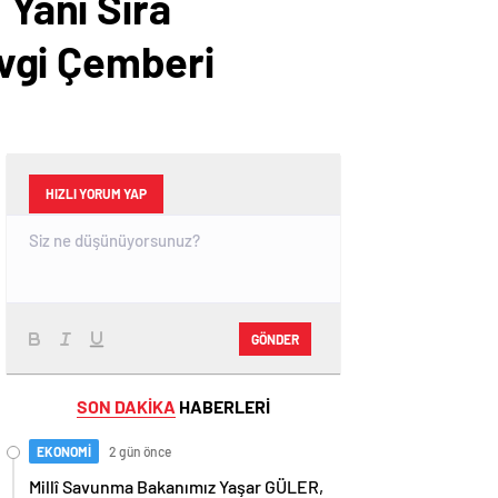
 Yanı Sıra
vgi Çemberi
HIZLI YORUM YAP
GÖNDER
SON DAKİKA
HABERLERİ
EKONOMİ
2 gün önce
Millî Savunma Bakanımız Yaşar GÜLER,