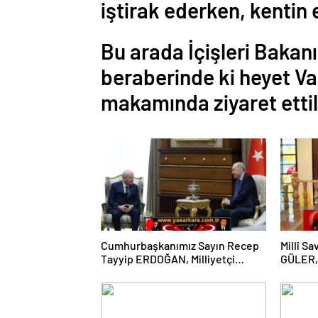
iştirak ederken, kentin e
Bu arada İçişleri Bakan
beraberinde ki heyet V
makamında ziyaret ettil
Cumhurbaşkanımız Sayın Recep
Millî S
Tayyip ERDOĞAN, Milliyetçi
GÜLER, 
Hareket Partisi (MHP) Genel
Cumhuri
Başkanı Adanalı Hemşerimiz
Tahsin 
Büyüğümüz Devlet BAHÇELİ’yi
Geldi…
Cumhurbaşkanlığı Külliyesinde