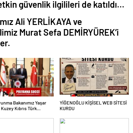
tkin güvenlik ilgilileri de katıldı…
ımız Ali YERLİKAYA ve
alimiz Murat Sefa DEMİRYÜREK’i
er.
avunma Bakanımız Yaşar
YİĞENOĞLU KİŞİSEL WEB SİTESİ
Kuzey Kıbrıs Türk
KURDU
yeti Dışişleri Bakanı
Ertuğruloğlu ile Bir Araya