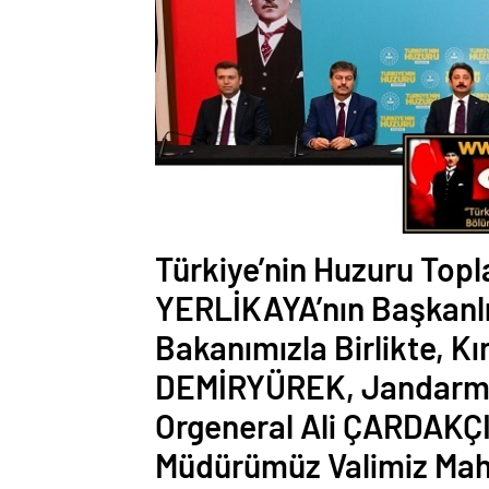
Türkiye’nin Huzuru Topla
YERLİKAYA’nın Başkanlı
Bakanımızla Birlikte, Kı
DEMİRYÜREK, Jandarma
Orgeneral Ali ÇARDAKÇI
Müdürümüz Valimiz Ma