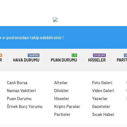
 e-postanızdan takip edebilirsiniz !
K
TAHMİNİ
LİG
EKONOMİ
E
R
HAVA DURUMU
PUAN DURUMU
HISSELER
PARI
Canlı Borsa
Altınlar
Foto Galeri
Namaz Vakitleri
Dövizler
Video Galeri
Puan Durumu
Hisseler
Yazarlar
Örnek Burç Yorumu
Kripto Paralar
Gazeteler
Pariteler
Sıcak Haber