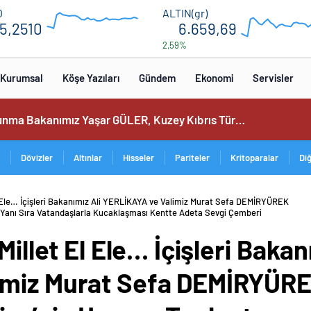
ri Oluşturdu…
55.36
6750
O
ALTIN(gr)
5,2510
6.659,69
2,59%
54.72
6550
12:00
16:00
12:00
16
Kurumsal
Köşe Yazıları
Gündem
Ekonomi
Servisler
Millî Savunma Bakanımız Yaşar GÜLER, Kuzey Kıbrıs Türk Cumhuriyeti Dışişleri Bakanı Tahsin Ertuğruloğlu ile Bir Araya Geldi…
Dövizler
Altınlar
Hisseler
Pariteler
Kritoparalar
Di
El Ele… İçişleri Bakanımız Ali YERLİKAYA ve Valimiz Murat Sefa DEMİRYÜREK
ın Yanı Sıra Vatandaşlarla Kucaklaşması Kentte Adeta Sevgi Çemberi
Millet El Ele… İçişleri Bakan
imiz Murat Sefa DEMİRYÜRE