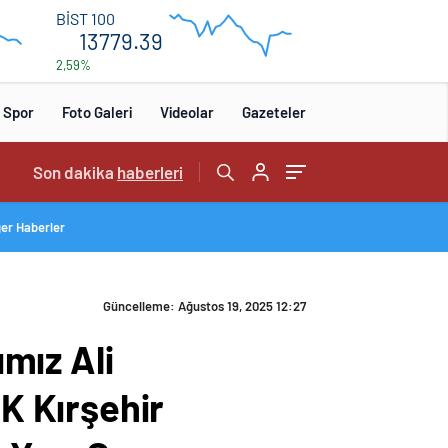
13
BİST 100
840
13779.39
2,59%
13
680
:00
12:00
Spor
Foto Galeri
Videolar
Gazeteler
19:04
Son dakika
/
haberleri
ğer Haberler
Güncelleme: Ağustos 19, 2025 12:27
ımız Ali
K Kırşehir