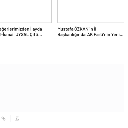
ğerlerimizden İlayda
Mustafa ÖZKAN’ın İl
İsmail UYSAL Çifti
Başkanlığında AK Parti’nin Yeni İl
i Bir Törenle Nişanlandı…
Yönetim Kurulu ve Başkanlık
Divanı Belli Oldu…Bu arada
Cumhurbaşkanımız ERDOĞAN ve
Ak Parti’ye Daima Vefa Dolu
Bağlılıklarıyla Kamuoyunca
Yakinen Bilinen Gazeteci Mustafa
ÖZALP ve Tanınmış Esnaf
Değerimiz Hüseyin OĞUZ’da
Yönetim Kurulunda Görev Aldı…