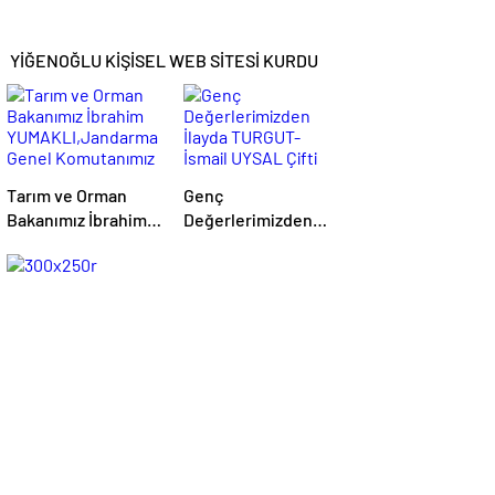
Cumhurbaşkanlığı
Külliyesinde kabul
YİĞENOĞLU KİŞİSEL WEB SİTESİ KURDU
etti…
Tarım ve Orman
Genç
Bakanımız İbrahim
Değerlerimizden
YUMAKLI,Jandarma
İlayda TURGUT-
Genel Komutanımız
İsmail UYSAL Çifti
Adanalı Gurur
Görkemli Bir
Kaynağımız
Törenle
Orgeneral Ali
Nişanlandı…
ÇARDAKÇI Paşamız
ve Adana Valimiz
Mustafa YAVUZ’un
Önemle Dikkatleri
Başta Olmak Üzere;
KOZAN