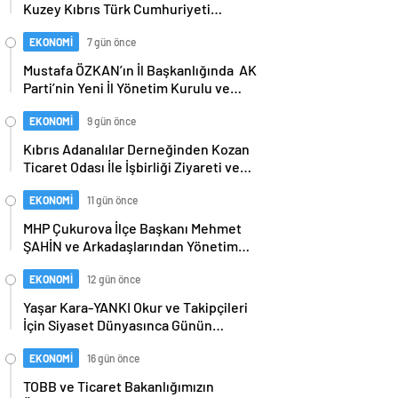
Kuzey Kıbrıs Türk Cumhuriyeti
Dışişleri Bakanı Tahsin Ertuğruloğlu
ile Bir Araya Geldi…
EKONOMİ
7 gün önce
Mustafa ÖZKAN’ın İl Başkanlığında AK
Parti’nin Yeni İl Yönetim Kurulu ve
Başkanlık Divanı Belli Oldu…Bu arada
Cumhurbaşkanımız ERDOĞAN ve Ak
EKONOMİ
9 gün önce
Parti’ye Daima Vefa Dolu Bağlılıklarıyla
Kıbrıs Adanalılar Derneğinden Kozan
Kamuoyunca Yakinen Bilinen Gazeteci
Ticaret Odası İle İşbirliği Ziyareti ve
Mustafa ÖZALP ve Tanınmış Esnaf
Günün Anısına Başkan Mustafa
Değerimiz Hüseyin OĞUZ’da Yönetim
KANDEMİR’e Plaket…
EKONOMİ
11 gün önce
Kurulunda Görev Aldı…
MHP Çukurova İlçe Başkanı Mehmet
ŞAHİN ve Arkadaşlarından Yönetim
Kurulu Üyesi İbrahim Odabaşı’na
Geçmiş olsun Ziyareti Morali…
EKONOMİ
12 gün önce
Yaşar Kara-YANKI Okur ve Takipçileri
İçin Siyaset Dünyasınca Günün
Merakını (1) Ayrıcalıklı Haber Portalı
www.yasarkara.com.tr ‘de Yayımlıyı
EKONOMİ
16 gün önce
yor; Başkan Mustafa ÖZKAN’ın
TOBB ve Ticaret Bakanlığımızın
Yönetim Kurulu Ne Zaman