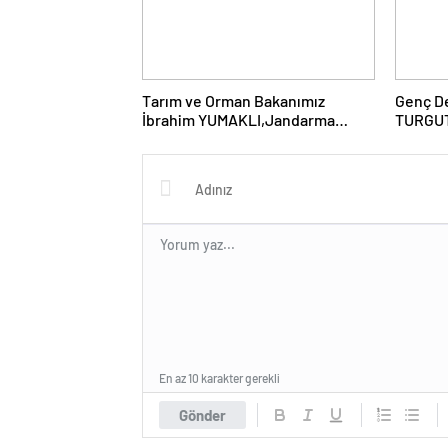
kabul etti…
Tarım ve Orman Bakanımız
Genç De
İbrahim YUMAKLI,Jandarma
TURGUT-
Genel Komutanımız Adanalı
Görkeml
Gurur Kaynağımız Orgeneral Ali
ÇARDAKÇI Paşamız ve Adana
Valimiz Mustafa YAVUZ’un
Önemle Dikkatleri Başta Olmak
Üzere; KOZAN GAZİKÖY’DEN
ETKİN DEĞER “TÜRKEŞ
MANGA”DAN KAMUOYUNA
SAYGIYLA…
En az 10 karakter gerekli
Gönder