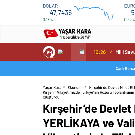
Sevgi Çembe
47.708
DOLAR
EUR
47,7436
5
0.18%
0.32%
47.692
12:00
16:00
10:26
/
Canlı Borsa
Yaşar Kara
Ekonomi
Kırşehir’de Devlet Millet 
Kırşehir Vilayetimizde Türkiye’nin Huzuru Toplantısın
Oluşturdu…
Kırşehir’de Devlet 
YERLİKAYA ve Val