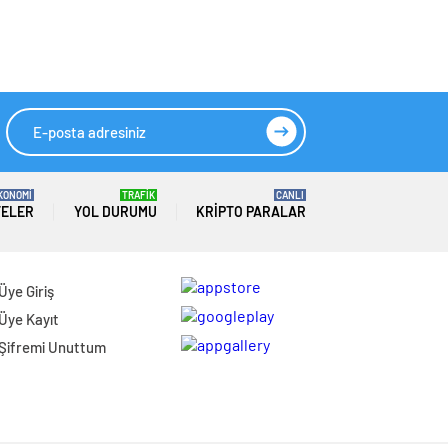
GAZİKÖY’DEN
ETKİN DEĞER
“TÜRKEŞ
MANGA”DAN
KAMUOYUNA
SAYGIYLA…
KONOMİ
TRAFİK
CANLI
TELER
YOL DURUMU
KRIPTO PARALAR
Üye Giriş
Üye Kayıt
Şifremi Unuttum