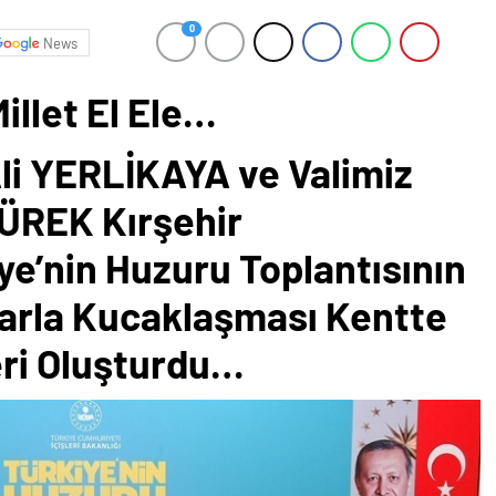
0
News
illet El Ele…
Ali YERLİKAYA ve Valimiz
ÜREK Kırşehir
ye’nin Huzuru Toplantısının
larla Kucaklaşması Kentte
ri Oluşturdu…