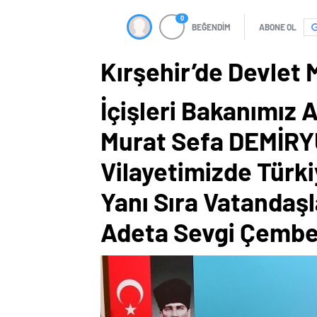
0
BEĞENDİM
ABONE OL
Kırşehir’de Devlet M
İçişleri Bakanımız 
Murat Sefa DEMİRY
Vilayetimizde Türki
Yanı Sıra Vatandaş
Adeta Sevgi Çembe