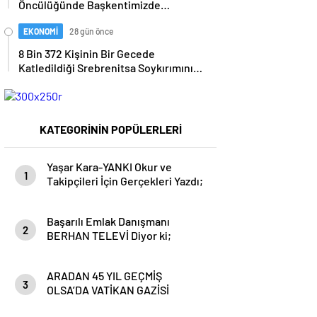
Öncülüğünde Başkentimizde
Tamamlanıp Onay Sonrası Kamuoyuna
Düzenlenen Bu Önemli Ekonomik
Açıklanacak…
Gelişmelerle İlgili Önemli Toplantıya
EKONOMİ
28 gün önce
Adana’dan Mustafa KANDEMİR’de
8 Bin 372 Kişinin Bir Gecede
Davetli Olarak Katıldı…
Katledildiği Srebrenitsa Soykırımının
31.Yılında, Cumhurbaşkanımız
ERDOĞAN’ın Duyarlı Paylaşımı
“Srebrenitsa’yı asla unutmayacağız.”
KATEGORİNİN POPÜLERLERİ
Yaşar Kara-YANKI Okur ve
1
Takipçileri İçin Gerçekleri Yazdı;
Kimi Kandırıyorsunuz! Ne
Devlet Uyur, Ne de Yurttaş…
Başarılı Emlak Danışmanı
Boğazınız Pak, ALNINIZ Ak,
2
BERHAN TELEVİ Diyor ki;
Başınız Dik İse Korkuya Gerek
”İnşaat ve Emlak Sektörünün
Yok…
Gözde Adresi Gökhan Alıç İnşaat
ARADAN 45 YIL GEÇMİŞ
Emlak” Seçkin Müşterilerimizin
3
OLSA’DA VATİKAN GAZİSİ
Hizmetinde. Bizleri Aramanız
KAHRAMAN TÜRK POLİSİMİZ
Sizler Ulaşmamız demek…”