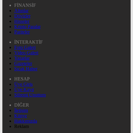
FİNANSİF
Altınlar
Dövizler
Hisseler
Kripto Paralar
Pariteler
İNTERAKTİF
Foto Galeri
Video Galeri
Yazarlar
Gazeteler
Sıcak Haber
HESAP
Üye Giriş
Üye Kayıt
Şifremi Unuttum
DİĞER
İletişim
Künye
Hakkımızda
Reklam