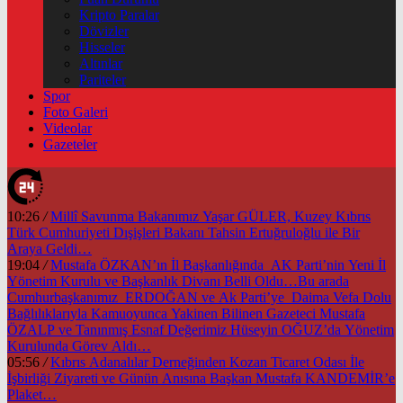
Kripto Paralar
Dövizler
Hisseler
Altınlar
Pariteler
Spor
Foto Galeri
Videolar
Gazeteler
10:26
/
Millî Savunma Bakanımız Yaşar GÜLER, Kuzey Kıbrıs
Türk Cumhuriyeti Dışişleri Bakanı Tahsin Ertuğruloğlu ile Bir
Araya Geldi…
19:04
/
Mustafa ÖZKAN’ın İl Başkanlığında AK Parti’nin Yeni İl
Yönetim Kurulu ve Başkanlık Divanı Belli Oldu…Bu arada
Cumhurbaşkanımız ERDOĞAN ve Ak Parti’ye Daima Vefa Dolu
Bağlılıklarıyla Kamuoyunca Yakinen Bilinen Gazeteci Mustafa
ÖZALP ve Tanınmış Esnaf Değerimiz Hüseyin OĞUZ’da Yönetim
Kurulunda Görev Aldı…
05:56
/
Kıbrıs Adanalılar Derneğinden Kozan Ticaret Odası İle
İşbirliği Ziyareti ve Günün Anısına Başkan Mustafa KANDEMİR’e
Plaket…