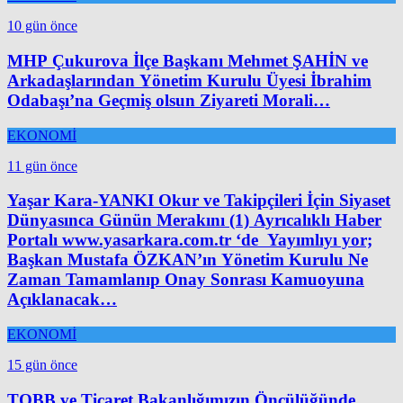
10 gün önce
MHP Çukurova İlçe Başkanı Mehmet ŞAHİN ve
Arkadaşlarından Yönetim Kurulu Üyesi İbrahim
Odabaşı’na Geçmiş olsun Ziyareti Morali…
EKONOMİ
11 gün önce
Yaşar Kara-YANKI Okur ve Takipçileri İçin Siyaset
Dünyasınca Günün Merakını (1) Ayrıcalıklı Haber
Portalı www.yasarkara.com.tr ‘de Yayımlıyı yor;
Başkan Mustafa ÖZKAN’ın Yönetim Kurulu Ne
Zaman Tamamlanıp Onay Sonrası Kamuoyuna
Açıklanacak…
EKONOMİ
15 gün önce
TOBB ve Ticaret Bakanlığımızın Öncülüğünde