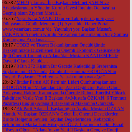
06:38
/
MHP Çukurova İlçe Başkanı Mehmet ŞAHİN ve
Arkadaşlarından Yönetim Kurulu Üyesi İbrahim Odabaşı’na
Geçmiş olsun Ziyareti Morali…
05:35
/
Yaşar Kara-YANKI Okur ve Takipçileri İçin Siyaset
Dünyasınca Günün Merakını (1) Ayrıcalıklı Haber Portalı
www.yasarkara.com.tr ‘de Yayımlıyı yor; Başkan Mustafa
ÖZKAN’ın Yönetim Kurulu Ne Zaman Tamamlanıp Onay Sonrası
Kamuoyuna Açıklanacak…
18:17
/
TOBB ve Ticaret Bakanlığımızın Öncülüğünde
Başkentimizde Düzenlenen Bu Önemli Ekonomik Gelişmelerle
İlgili Önemli Toplantıya Adana’dan Mustafa KANDEMİR’de
Davetli Olarak Katıldı…
13:19
/
8 Bin 372 Kişinin Bir Gecede Katledildiği Srebrenitsa
Soykırımının 31.Yılında, Cumhurbaşkanımız ERDOĞAN’ın
Duyarlı Paylaşımı “Srebrenitsa’yı asla unutmayacağız.”
20:42
/
İktidar Partisi AK Parti’nin Lideri Cumhurbaşkanımız
ERDOĞAN’ın “Makamdan Güç Alan Değil Güç Katan Olun”
Anlayışına Hakim, Kamuoyunda Önemle Bilinen Enerjisi Yüksek
Takdirlere Vesile Yeni İl Başkanı Av.Mustafa ÖZKAN, 6 Temmuz
Pazartesi (Bugün) Adana İl Başkanlığı Makamına Oturacak.
18:23
/
Ak Parti Adana İl Başkanlığına Avukat Mustafa ÖZKAN
Atandı. Ve Başkan ÖZKAN’a Gelen İlk Önemli Desteklerden
Biride Bölgenin Sevilen Sayılan Değerlerinden Kebapçılık
Sektörünün Marka İsmi Hüseyin OĞUZ Tarafından Geldi. Esnaf
Hüseyin Oğuz, “Adana’mızın Yeni İl Başkanı Genç ve Enerji