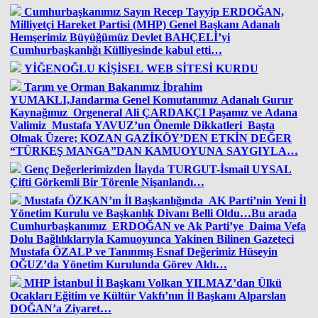
Cumhurbaşkanımız Sayın Recep Tayyip ERDOĞAN,
Milliyetçi Hareket Partisi (MHP) Genel Başkanı Adanalı
Hemşerimiz Büyüğümüz Devlet BAHÇELİ’yi
Cumhurbaşkanlığı Külliyesinde kabul etti…
YİĞENOĞLU KİŞİSEL WEB SİTESİ KURDU
Tarım ve Orman Bakanımız İbrahim
YUMAKLI,Jandarma Genel Komutanımız Adanalı Gurur
Kaynağımız Orgeneral Ali ÇARDAKÇI Paşamız ve Adana
Valimiz Mustafa YAVUZ’un Önemle Dikkatleri Başta
Olmak Üzere; KOZAN GAZİKÖY’DEN ETKİN DEĞER
“TÜRKEŞ MANGA”DAN KAMUOYUNA SAYGIYLA…
Genç Değerlerimizden İlayda TURGUT-İsmail UYSAL
Çifti Görkemli Bir Törenle Nişanlandı…
Mustafa ÖZKAN’ın İl Başkanlığında AK Parti’nin Yeni İl
Yönetim Kurulu ve Başkanlık Divanı Belli Oldu…Bu arada
Cumhurbaşkanımız ERDOĞAN ve Ak Parti’ye Daima Vefa
Dolu Bağlılıklarıyla Kamuoyunca Yakinen Bilinen Gazeteci
Mustafa ÖZALP ve Tanınmış Esnaf Değerimiz Hüseyin
OĞUZ’da Yönetim Kurulunda Görev Aldı…
MHP İstanbul İl Başkanı Volkan YILMAZ’dan Ülkü
Ocakları Eğitim ve Kültür Vakfı’nın İl Başkanı Alparslan
DOĞAN’a Ziyaret…