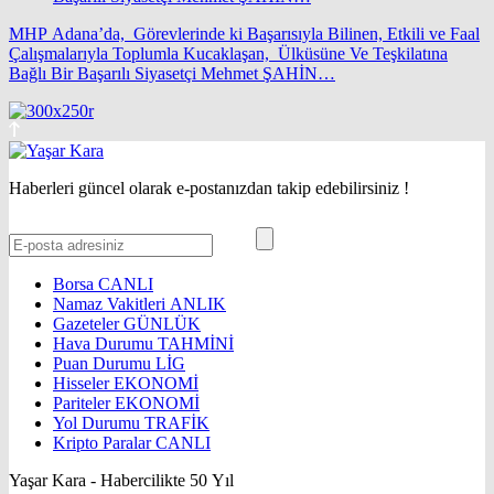
MHP Adana’da, Görevlerinde ki Başarısıyla Bilinen, Etkili ve Faal
Çalışmalarıyla Toplumla Kucaklaşan, Ülküsüne Ve Teşkilatına
Bağlı Bir Başarılı Siyasetçi Mehmet ŞAHİN…
Haberleri güncel olarak e-postanızdan takip edebilirsiniz !
Borsa
CANLI
Namaz Vakitleri
ANLIK
Gazeteler
GÜNLÜK
Hava Durumu
TAHMİNİ
Puan Durumu
LİG
Hisseler
EKONOMİ
Pariteler
EKONOMİ
Yol Durumu
TRAFİK
Kripto Paralar
CANLI
Yaşar Kara - Habercilikte 50 Yıl