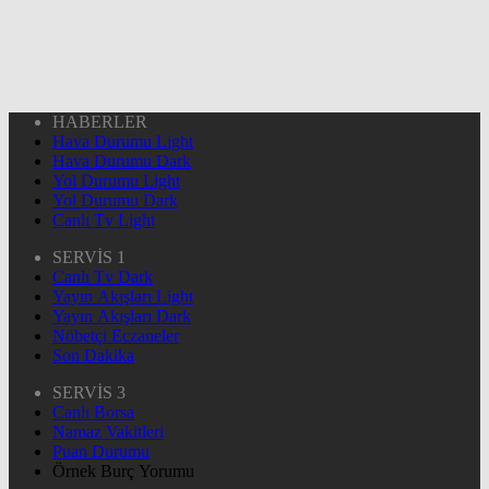
HABERLER
Hava Durumu Light
Hava Durumu Dark
Yol Durumu Light
Yol Durumu Dark
Canlı Tv Light
SERVİS 1
Canlı Tv Dark
Yayın Akışları Light
Yayın Akışları Dark
Nöbetçi Eczaneler
Son Dakika
SERVİS 3
Canlı Borsa
Namaz Vakitleri
Puan Durumu
Örnek Burç Yorumu