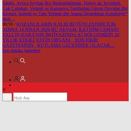
Sahibi. Ayrıca Seyhan İlçe Başkanlığından Dolayı da Tecrübeli.
Çok Çalışkan Verimli ve Kamuoyu Tarafından Güven Duyulan Bir
Kıymet. İsabetli ve Tam Yerinde Bir Atama Desteğimiz Kendisiyle”
dedi…
06:59
/
KOZANLILARIN KALBİ BÜTÜNLEŞTİRİCİLİK
ADINA 14 NİSAN 2026 BU AKŞAM İLETİŞİM UZMANI
YALÇIN KARA’NIN İMTİYAZINDA Kİ BÖLGEMİZİN 20
YILLIK ETKİLİ YAYIN ORGANI SON FİKİR
GAZETESİNİN KUTLAMA GECESİNDE OLACAK…
Son dakika
haberleri