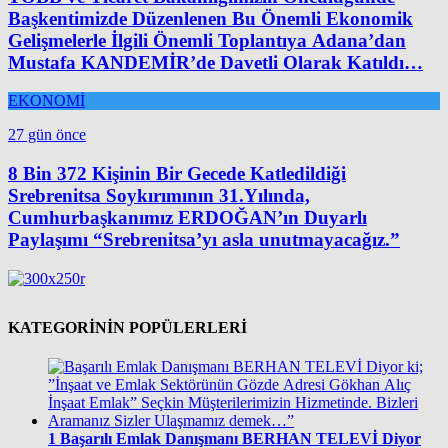
Başkentimizde Düzenlenen Bu Önemli Ekonomik
Gelişmelerle İlgili Önemli Toplantıya Adana’dan
Mustafa KANDEMİR’de Davetli Olarak Katıldı…
EKONOMİ
27 gün önce
8 Bin 372 Kişinin Bir Gecede Katledildiği
Srebrenitsa Soykırımının 31.Yılında,
Cumhurbaşkanımız ERDOĞAN’ın Duyarlı
Paylaşımı “Srebrenitsa’yı asla unutmayacağız.”
KATEGORİNİN POPÜLERLERİ
1
Başarılı Emlak Danışmanı BERHAN TELEVİ Diyor