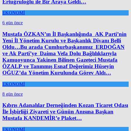
Ertuğruloğlu ile Bir Araya Geldi…
EKONOMİ
6 gün önce
Mustafa ÖZKAN’ın İl Başkanlığında AK Parti’nin
Yeni İl Yönetim Kurulu ve Başkanlık Divanı Belli
Oldu…Bu arada Cumhurbaşkanımız ERDOĞAN
ve Ak Parti’ye Daima Vefa Dolu Bağlılıklarıyla
Kamuoyunca Yakinen Bilinen Gazeteci Mustafa
ÖZALP ve Tanınmış Esnaf Değerimiz Hüseyin
OĞUZ’da Yönetim Kurulunda Görev Aldı…
EKONOMİ
8 gün önce
Kıbrıs Adanalılar Derneğinden Kozan Ticaret Odası
İle İşbirliği Ziyareti ve Günün Anısına Başkan
Mustafa KANDEMİR’e Plaket…
EKONOMİ