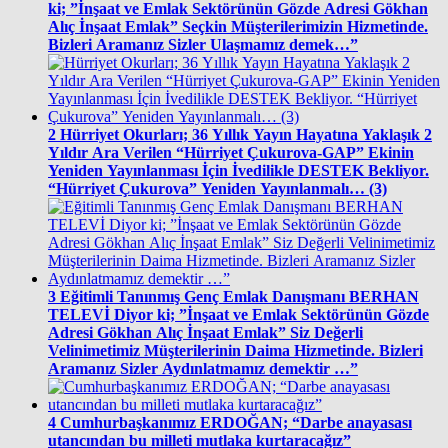
ki; ”İnşaat ve Emlak Sektörünün Gözde Adresi Gökhan
Alıç İnşaat Emlak” Seçkin Müşterilerimizin Hizmetinde.
Bizleri Aramanız Sizler Ulaşmamız demek…”
2
Hürriyet Okurları; 36 Yıllık Yayın Hayatına Yaklaşık 2
Yıldır Ara Verilen “Hürriyet Çukurova-GAP” Ekinin
Yeniden Yayınlanması İçin İvedilikle DESTEK Bekliyor.
“Hürriyet Çukurova” Yeniden Yayınlanmalı… (3)
3
Eğitimli Tanınmış Genç Emlak Danışmanı BERHAN
TELEVİ Diyor ki; ”İnşaat ve Emlak Sektörünün Gözde
Adresi Gökhan Alıç İnşaat Emlak” Siz Değerli
Velinimetimiz Müşterilerinin Daima Hizmetinde. Bizleri
Aramanız Sizler Aydınlatmamız demektir …”
4
Cumhurbaşkanımız ERDOĞAN; “Darbe anayasası
utancından bu milleti mutlaka kurtaracağız”