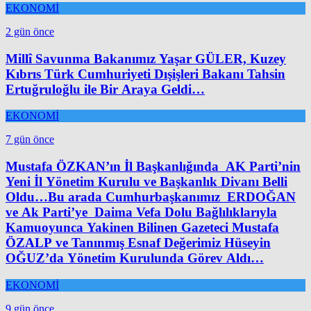
EKONOMİ
2 gün önce
Millî Savunma Bakanımız Yaşar GÜLER, Kuzey
Kıbrıs Türk Cumhuriyeti Dışişleri Bakanı Tahsin
Ertuğruloğlu ile Bir Araya Geldi…
EKONOMİ
7 gün önce
Mustafa ÖZKAN’ın İl Başkanlığında AK Parti’nin
Yeni İl Yönetim Kurulu ve Başkanlık Divanı Belli
Oldu…Bu arada Cumhurbaşkanımız ERDOĞAN
ve Ak Parti’ye Daima Vefa Dolu Bağlılıklarıyla
Kamuoyunca Yakinen Bilinen Gazeteci Mustafa
ÖZALP ve Tanınmış Esnaf Değerimiz Hüseyin
OĞUZ’da Yönetim Kurulunda Görev Aldı…
EKONOMİ
9 gün önce