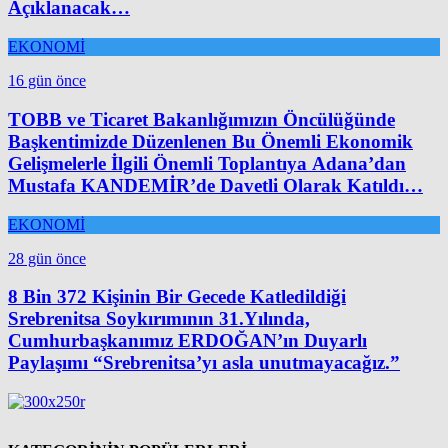
Açıklanacak…
EKONOMİ
16 gün önce
TOBB ve Ticaret Bakanlığımızın Öncülüğünde
Başkentimizde Düzenlenen Bu Önemli Ekonomik
Gelişmelerle İlgili Önemli Toplantıya Adana’dan
Mustafa KANDEMİR’de Davetli Olarak Katıldı…
EKONOMİ
28 gün önce
8 Bin 372 Kişinin Bir Gecede Katledildiği
Srebrenitsa Soykırımının 31.Yılında,
Cumhurbaşkanımız ERDOĞAN’ın Duyarlı
Paylaşımı “Srebrenitsa’yı asla unutmayacağız.”