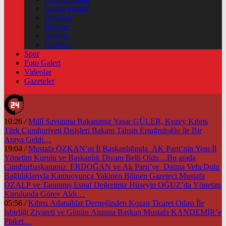
Kripto Paralar
Dövizler
Hisseler
Altınlar
Pariteler
Spor
Foto Galeri
Videolar
Gazeteler
10:26
/
Millî Savunma Bakanımız Yaşar GÜLER, Kuzey Kıbrıs
Türk Cumhuriyeti Dışişleri Bakanı Tahsin Ertuğruloğlu ile Bir
Araya Geldi…
19:04
/
Mustafa ÖZKAN’ın İl Başkanlığında AK Parti’nin Yeni İl
Yönetim Kurulu ve Başkanlık Divanı Belli Oldu…Bu arada
Cumhurbaşkanımız ERDOĞAN ve Ak Parti’ye Daima Vefa Dolu
Bağlılıklarıyla Kamuoyunca Yakinen Bilinen Gazeteci Mustafa
ÖZALP ve Tanınmış Esnaf Değerimiz Hüseyin OĞUZ’da Yönetim
Kurulunda Görev Aldı…
05:56
/
Kıbrıs Adanalılar Derneğinden Kozan Ticaret Odası İle
İşbirliği Ziyareti ve Günün Anısına Başkan Mustafa KANDEMİR’e
Plaket…