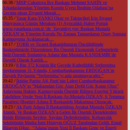
06:38
/
MHP Çukurova İlçe Başkanı Mehmet ŞAHİN ve
Arkadaşlarından Yönetim Kurulu Üyesi İbrahim Odabaşı’na
Geçmiş olsun Ziyareti Morali…
05:35
/
Yaşar Kara-YANKI Okur ve Takipçileri İçin Siyaset
Dünyasınca Günün Merakını (1) Ayrıcalıklı Haber Portalı
www.yasarkara.com.tr ‘de Yayımlıyı yor; Başkan Mustafa
ÖZKAN’ın Yönetim Kurulu Ne Zaman Tamamlanıp Onay Sonrası
Kamuoyuna Açıklanacak…
18:17
/
TOBB ve Ticaret Bakanlığımızın Öncülüğünde
Başkentimizde Düzenlenen Bu Önemli Ekonomik Gelişmelerle
İlgili Önemli Toplantıya Adana’dan Mustafa KANDEMİR’de
Davetli Olarak Katıldı…
13:19
/
8 Bin 372 Kişinin Bir Gecede Katledildiği Srebrenitsa
Soykırımının 31.Yılında, Cumhurbaşkanımız ERDOĞAN’ın
Duyarlı Paylaşımı “Srebrenitsa’yı asla unutmayacağız.”
20:42
/
İktidar Partisi AK Parti’nin Lideri Cumhurbaşkanımız
ERDOĞAN’ın “Makamdan Güç Alan Değil Güç Katan Olun”
Anlayışına Hakim, Kamuoyunda Önemle Bilinen Enerjisi Yüksek
Takdirlere Vesile Yeni İl Başkanı Av.Mustafa ÖZKAN, 6 Temmuz
Pazartesi (Bugün) Adana İl Başkanlığı Makamına Oturacak.
18:23
/
Ak Parti Adana İl Başkanlığına Avukat Mustafa ÖZKAN
Atandı. Ve Başkan ÖZKAN’a Gelen İlk Önemli Desteklerden
Biride Bölgenin Sevilen Sayılan Değerlerinden Kebapçılık
Sektörünün Marka İsmi Hüseyin OĞUZ Tarafından Geldi. Esnaf
Hüseyin Oğuz, “Adana’mızın Yeni İl Başkanı Genç ve Enerji