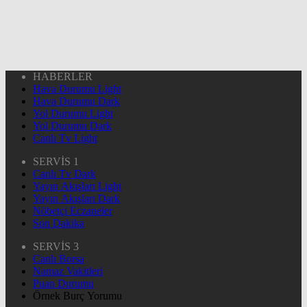
HABERLER
Hava Durumu Light
Hava Durumu Dark
Yol Durumu Light
Yol Durumu Dark
Canlı Tv Light
SERVİS 1
Canlı Tv Dark
Yayın Akışları Light
Yayın Akışları Dark
Nöbetçi Eczaneler
Son Dakika
SERVİS 3
Canlı Borsa
Namaz Vakitleri
Puan Durumu
Örnek Burç Yorumu