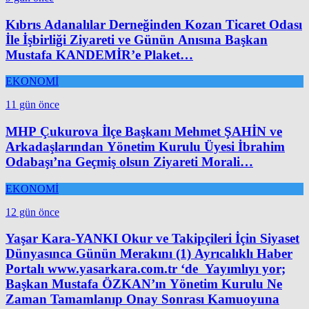
Kıbrıs Adanalılar Derneğinden Kozan Ticaret Odası
İle İşbirliği Ziyareti ve Günün Anısına Başkan
Mustafa KANDEMİR’e Plaket…
EKONOMİ
11 gün önce
MHP Çukurova İlçe Başkanı Mehmet ŞAHİN ve
Arkadaşlarından Yönetim Kurulu Üyesi İbrahim
Odabaşı’na Geçmiş olsun Ziyareti Morali…
EKONOMİ
12 gün önce
Yaşar Kara-YANKI Okur ve Takipçileri İçin Siyaset
Dünyasınca Günün Merakını (1) Ayrıcalıklı Haber
Portalı www.yasarkara.com.tr ‘de Yayımlıyı yor;
Başkan Mustafa ÖZKAN’ın Yönetim Kurulu Ne
Zaman Tamamlanıp Onay Sonrası Kamuoyuna