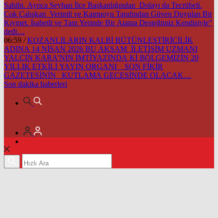
Sahibi. Ayrıca Seyhan İlçe Başkanlığından Dolayı da Tecrübeli.
Çok Çalışkan Verimli ve Kamuoyu Tarafından Güven Duyulan Bir
Kıymet. İsabetli ve Tam Yerinde Bir Atama Desteğimiz Kendisiyle”
dedi…
06:59
/
KOZANLILARIN KALBİ BÜTÜNLEŞTİRİCİLİK
ADINA 14 NİSAN 2026 BU AKŞAM İLETİŞİM UZMANI
YALÇIN KARA’NIN İMTİYAZINDA Kİ BÖLGEMİZİN 20
YILLIK ETKİLİ YAYIN ORGANI SON FİKİR
GAZETESİNİN KUTLAMA GECESİNDE OLACAK…
Son dakika
haberleri