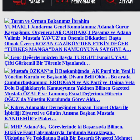
Tarım ve Orman Bakanımız İbrahim
YUMAKLI,Jandarma Genel Komutanımız Adanalı Gurur
Kaynağımız Orgeneral Ali ÇARDAKÇI Paşamız ve Adana
Valimiz Mustafa YAVUZ’un Önemle Dikkatleri Başta
Olmak Üzere; KOZAN GAZİKÖY’DEN ETKİN DEĞER
“TÜRKEŞ MANGA”DAN KAMUOYUNA SAYGIYLA…
Genç Değerlerimizden İlayda TURGUT-İsmail UYSAL
Çifti Görkemli Bir Törenle Nişanlandı…
Mustafa ÖZKAN’ın İl Başkanlığında AK Parti’nin Yeni İl
Yönetim Kurulu ve Başkanlık Divanı Belli Oldu…Bu arada
Cumhurbaşkanımız ERDOĞAN ve Ak Parti’ye Daima Vefa
Dolu Bağlılıklarıyla Kamuoyunca Yakinen Bilinen Gazeteci
Mustafa ÖZALP ve Tanınmış Esnaf Değerimiz Hüseyin
OĞUZ’da Yönetim Kurulunda Görev Aldı…
Kıbrıs Adanalılar Derneğinden Kozan Ticaret Odası İle
İşbirliği Ziyareti ve Günün Anısına Başkan Mustafa
KANDEMİR’e Plaket…
MHP Adana’da, Görevlerinde ki Başarısıyla Bilinen,
Etkili ve Faal Çalışmalarıyla Toplumla Kucaklaşan,
Ülküsüne Ve Teşkilatına Bağlı Bir Başarılı Siyasetçi Mehmet