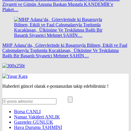
Ziyareti ve Günün Anısına Başkan Mustafa KANDEMİR’e
Plaket…
MHP Adana’da, Görevlerinde ki Başarısıyla Bilinen, Etkili ve Faal
Çalışmalarıyla Toplumla Kucaklaşan, Ülküsüne Ve Teşkilatına
Bağlı Bir Başarılı Siyasetçi Mehmet ŞAHİN…
Haberleri güncel olarak e-postanızdan takip edebilirsiniz !
Borsa
CANLI
Namaz Vakitleri
ANLIK
Gazeteler
GÜNLÜK
Hava Durumu
TAHMİNİ