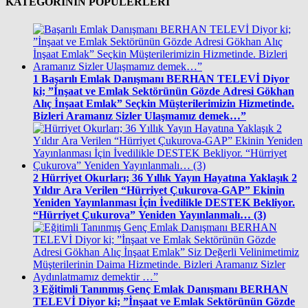
KATEGORİNİN POPÜLERLERİ
1
Başarılı Emlak Danışmanı BERHAN TELEVİ Diyor
ki; ”İnşaat ve Emlak Sektörünün Gözde Adresi Gökhan
Alıç İnşaat Emlak” Seçkin Müşterilerimizin Hizmetinde.
Bizleri Aramanız Sizler Ulaşmamız demek…”
2
Hürriyet Okurları; 36 Yıllık Yayın Hayatına Yaklaşık 2
Yıldır Ara Verilen “Hürriyet Çukurova-GAP” Ekinin
Yeniden Yayınlanması İçin İvedilikle DESTEK Bekliyor.
“Hürriyet Çukurova” Yeniden Yayınlanmalı… (3)
3
Eğitimli Tanınmış Genç Emlak Danışmanı BERHAN
TELEVİ Diyor ki; ”İnşaat ve Emlak Sektörünün Gözde