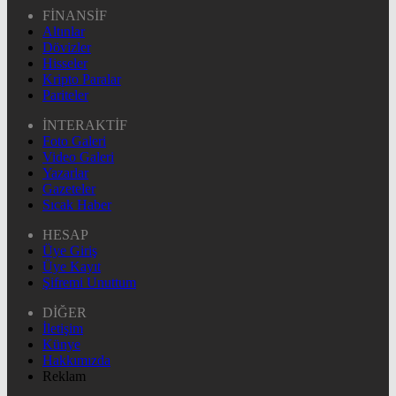
FİNANSİF
Altınlar
Dövizler
Hisseler
Kripto Paralar
Pariteler
İNTERAKTİF
Foto Galeri
Video Galeri
Yazarlar
Gazeteler
Sıcak Haber
HESAP
Üye Giriş
Üye Kayıt
Şifremi Unuttum
DİĞER
İletişim
Künye
Hakkımızda
Reklam