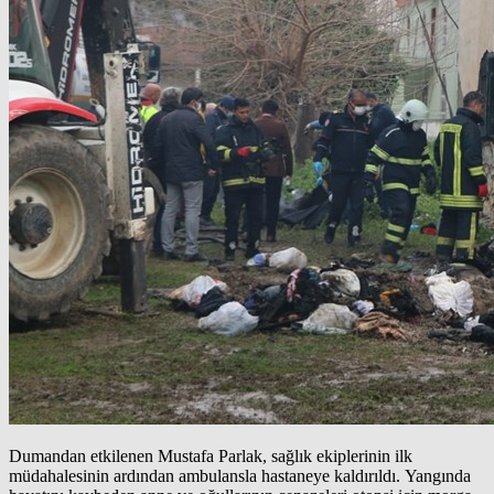
Dumandan etkilenen Mustafa Parlak, sağlık ekiplerinin ilk
müdahalesinin ardından ambulansla hastaneye kaldırıldı. Yangında