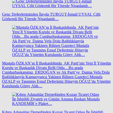
Genç Değerlerimizden İlayda TURGUT-İsmail UYSAL Çifti
Görkemli Bir Törenle Nişanlandı…
Mustafa ÖZKAN’ın İl Başkanlığında AK Parti’nin Yeni İl Yönetim
Kurulu ve Başkanlık Divanı Belli Oldu…Bu arada
Cumhurbaşkanımız ERDOĞAN ve Ak Parti’ye Daima Vefa Dolu
Bağlılıklarıyla Kamuoyunca Yakinen Bilinen Gazeteci Mustafa
ÖZALP ve Tanınmış Esnaf Değerimiz Hüseyin OĞUZ’da Yönetim
Kurulunda Görev Aldı…
Kıbrıs Adanalılar Derneğinden Kozan Ticaret Odası İle İşbirliği