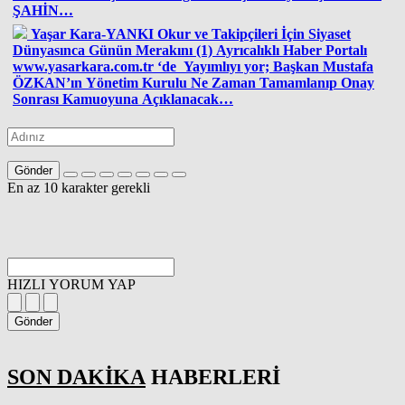
ŞAHİN…
Yaşar Kara-YANKI Okur ve Takipçileri İçin Siyaset
Dünyasınca Günün Merakını (1) Ayrıcalıklı Haber Portalı
www.yasarkara.com.tr ‘de Yayımlıyı yor; Başkan Mustafa
ÖZKAN’ın Yönetim Kurulu Ne Zaman Tamamlanıp Onay
Sonrası Kamuoyuna Açıklanacak…
Gönder
En az 10 karakter gerekli
HIZLI YORUM YAP
Gönder
SON DAKİKA
HABERLERİ