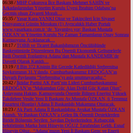
06:38
/
MHP Çukurova İlçe Başkanı Mehmet ŞAHİN ve
Arkadaşlarından Yönetim Kurulu Üyesi İbrahim Odabaşı’na
Geçmiş olsun Ziyareti Morali…
05:35
/
Yaşar Kara-YANKI Okur ve Takipçileri İçin Siyaset
Dünyasınca Günün Merakını (1) Ayrıcalıklı Haber Portalı
www.yasarkara.com.tr ‘de Yayımlıyı yor; Başkan Mustafa
ÖZKAN’ın Yönetim Kurulu Ne Zaman Tamamlanıp Onay Sonrası
Kamuoyuna Açıklanacak…
18:17
/
TOBB ve Ticaret Bakanlığımızın Öncülüğünde
Başkentimizde Düzenlenen Bu Önemli Ekonomik Gelişmelerle
İlgili Önemli Toplantıya Adana’dan Mustafa KANDEMİR’de
Davetli Olarak Katıldı…
13:19
/
8 Bin 372 Kişinin Bir Gecede Katledildiği Srebrenitsa
Soykırımının 31.Yılında, Cumhurbaşkanımız ERDOĞAN’ın
Duyarlı Paylaşımı “Srebrenitsa’yı asla unutmayacağız.”
20:42
/
İktidar Partisi AK Parti’nin Lideri Cumhurbaşkanımız
ERDOĞAN’ın “Makamdan Güç Alan Değil Güç Katan Olun”
Anlayışına Hakim, Kamuoyunda Önemle Bilinen Enerjisi Yüksek
Takdirlere Vesile Yeni İl Başkanı Av.Mustafa ÖZKAN, 6 Temmuz
Pazartesi (Bugün) Adana İl Başkanlığı Makamına Oturacak.
18:23
/
Ak Parti Adana İl Başkanlığına Avukat Mustafa ÖZKAN
Atandı. Ve Başkan ÖZKAN’a Gelen İlk Önemli Desteklerden
Biride Bölgenin Sevilen Sayılan Değerlerinden Kebapçılık
Sektörünün Marka İsmi Hüseyin OĞUZ Tarafından Geldi. Esnaf
Hüseyin Oğuz, “Adana’mızın Yeni İl Başkanı Genç ve Enerji