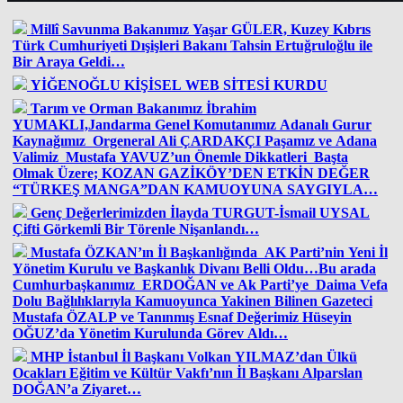
Millî Savunma Bakanımız Yaşar GÜLER, Kuzey Kıbrıs
Türk Cumhuriyeti Dışişleri Bakanı Tahsin Ertuğruloğlu ile
Bir Araya Geldi…
YİĞENOĞLU KİŞİSEL WEB SİTESİ KURDU
Tarım ve Orman Bakanımız İbrahim
YUMAKLI,Jandarma Genel Komutanımız Adanalı Gurur
Kaynağımız Orgeneral Ali ÇARDAKÇI Paşamız ve Adana
Valimiz Mustafa YAVUZ’un Önemle Dikkatleri Başta
Olmak Üzere; KOZAN GAZİKÖY’DEN ETKİN DEĞER
“TÜRKEŞ MANGA”DAN KAMUOYUNA SAYGIYLA…
Genç Değerlerimizden İlayda TURGUT-İsmail UYSAL
Çifti Görkemli Bir Törenle Nişanlandı…
Mustafa ÖZKAN’ın İl Başkanlığında AK Parti’nin Yeni İl
Yönetim Kurulu ve Başkanlık Divanı Belli Oldu…Bu arada
Cumhurbaşkanımız ERDOĞAN ve Ak Parti’ye Daima Vefa
Dolu Bağlılıklarıyla Kamuoyunca Yakinen Bilinen Gazeteci
Mustafa ÖZALP ve Tanınmış Esnaf Değerimiz Hüseyin
OĞUZ’da Yönetim Kurulunda Görev Aldı…
MHP İstanbul İl Başkanı Volkan YILMAZ’dan Ülkü
Ocakları Eğitim ve Kültür Vakfı’nın İl Başkanı Alparslan
DOĞAN’a Ziyaret…