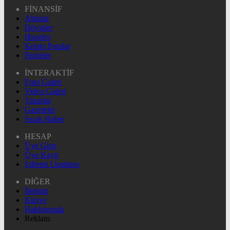
FİNANSİF
Altınlar
Dövizler
Hisseler
Kripto Paralar
Pariteler
İNTERAKTİF
Foto Galeri
Video Galeri
Yazarlar
Gazeteler
Sıcak Haber
HESAP
Üye Giriş
Üye Kayıt
Şifremi Unuttum
DİĞER
İletişim
Künye
Hakkımızda
Reklam