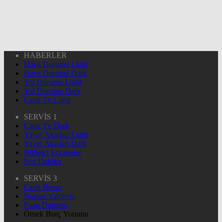
HABERLER
Hava Durumu Light
Hava Durumu Dark
Yol Durumu Light
Yol Durumu Dark
Canlı Tv Light
SERVİS 1
Canlı Tv Dark
Yayın Akışları Light
Yayın Akışları Dark
Nöbetçi Eczaneler
Son Dakika
SERVİS 3
Canlı Borsa
Namaz Vakitleri
Puan Durumu
Örnek Burç Yorumu