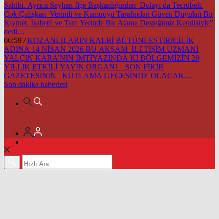
Sahibi. Ayrıca Seyhan İlçe Başkanlığından Dolayı da Tecrübeli.
Çok Çalışkan Verimli ve Kamuoyu Tarafından Güven Duyulan Bir
Kıymet. İsabetli ve Tam Yerinde Bir Atama Desteğimiz Kendisiyle”
dedi…
06:59
/
KOZANLILARIN KALBİ BÜTÜNLEŞTİRİCİLİK
ADINA 14 NİSAN 2026 BU AKŞAM İLETİŞİM UZMANI
YALÇIN KARA’NIN İMTİYAZINDA Kİ BÖLGEMİZİN 20
YILLIK ETKİLİ YAYIN ORGANI SON FİKİR
GAZETESİNİN KUTLAMA GECESİNDE OLACAK…
Son dakika
haberleri