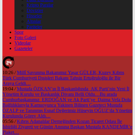
Kripto Paralar
Dövizler
Hisseler
Altınlar
Pariteler
Spor
Foto Galeri
Videolar
Gazeteler
10:26
/
Millî Savunma Bakanımız Yaşar GÜLER, Kuzey Kıbrıs
Türk Cumhuriyeti Dışişleri Bakanı Tahsin Ertuğruloğlu ile Bir
Araya Geldi…
19:04
/
Mustafa ÖZKAN’ın İl Başkanlığında AK Parti’nin Yeni İl
Yönetim Kurulu ve Başkanlık Divanı Belli Oldu…Bu arada
Cumhurbaşkanımız ERDOĞAN ve Ak Parti’ye Daima Vefa Dolu
Bağlılıklarıyla Kamuoyunca Yakinen Bilinen Gazeteci Mustafa
ÖZALP ve Tanınmış Esnaf Değerimiz Hüseyin OĞUZ’da Yönetim
Kurulunda Görev Aldı…
05:56
/
Kıbrıs Adanalılar Derneğinden Kozan Ticaret Odası İle
İşbirliği Ziyareti ve Günün Anısına Başkan Mustafa KANDEMİR’e
Plaket…