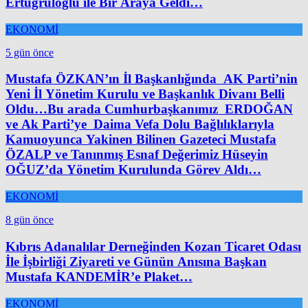
Ertuğruloğlu ile Bir Araya Geldi…
EKONOMİ
5 gün önce
Mustafa ÖZKAN’ın İl Başkanlığında AK Parti’nin
Yeni İl Yönetim Kurulu ve Başkanlık Divanı Belli
Oldu…Bu arada Cumhurbaşkanımız ERDOĞAN
ve Ak Parti’ye Daima Vefa Dolu Bağlılıklarıyla
Kamuoyunca Yakinen Bilinen Gazeteci Mustafa
ÖZALP ve Tanınmış Esnaf Değerimiz Hüseyin
OĞUZ’da Yönetim Kurulunda Görev Aldı…
EKONOMİ
8 gün önce
Kıbrıs Adanalılar Derneğinden Kozan Ticaret Odası
İle İşbirliği Ziyareti ve Günün Anısına Başkan
Mustafa KANDEMİR’e Plaket…
EKONOMİ