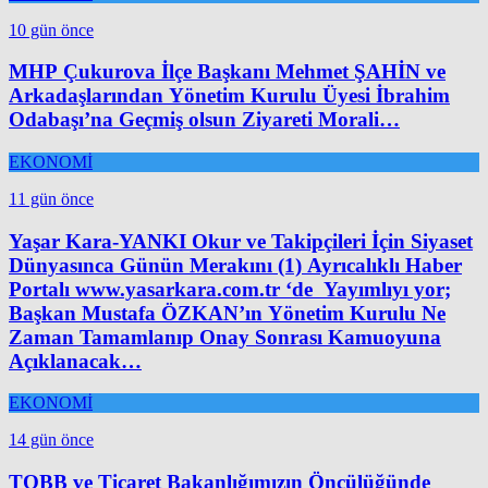
10 gün önce
MHP Çukurova İlçe Başkanı Mehmet ŞAHİN ve
Arkadaşlarından Yönetim Kurulu Üyesi İbrahim
Odabaşı’na Geçmiş olsun Ziyareti Morali…
EKONOMİ
11 gün önce
Yaşar Kara-YANKI Okur ve Takipçileri İçin Siyaset
Dünyasınca Günün Merakını (1) Ayrıcalıklı Haber
Portalı www.yasarkara.com.tr ‘de Yayımlıyı yor;
Başkan Mustafa ÖZKAN’ın Yönetim Kurulu Ne
Zaman Tamamlanıp Onay Sonrası Kamuoyuna
Açıklanacak…
EKONOMİ
14 gün önce
TOBB ve Ticaret Bakanlığımızın Öncülüğünde