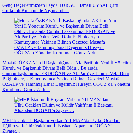
Genç Değerlerimizden İlayda TURGUT-İsmail UYSAL Çifti
Görkemli Bir Törenle Nişanlandı…
Mustafa ÖZKAN’ın İl Başkanlığında AK Parti’nin Yeni İl Yönetim
Kurulu ve Başkanlık Divanı Belli Oldu…Bu arada
Cumhurbaşkanımız ERDOĞAN ve Ak Parti’ye Daima Vefa Dolu
Bağlılıklarıyla Kamuoyunca Yakinen Bilinen Gazeteci Mustafa
ÖZALP ve Tanınmış Esnaf Değerimiz Hüseyin OĞUZ’da Yönetim
Kurulunda Görev Aldı…
MHP İstanbul İl Başkanı Volkan YILMAZ’dan Ülkü Ocakları
Eğitim ve Kültür Vakfı’nın İl Başkanı Alparslan DOĞAN’a
Ziyaret…