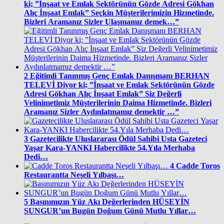
ki; ”İnşaat ve Emlak Sektörünün Gözde Adresi Gökhan
Alıç İnşaat Emlak” Seçkin Müşterilerimizin Hizmetinde.
Bizleri Aramanız Sizler Ulaşmamız demek…”
2
Eğitimli Tanınmış Genç Emlak Danışmanı BERHAN
TELEVİ Diyor ki; ”İnşaat ve Emlak Sektörünün Gözde
Adresi Gökhan Alıç İnşaat Emlak” Siz Değerli
Velinimetimiz Müşterilerinin Daima Hizmetinde. Bizleri
Aramanız Sizler Aydınlatmamız demektir …”
3
Gazetecilikte Uluslararası Ödül Sahibi Usta Gazeteci
Yaşar Kara-YANKI Habercilikte 54.Yıla Merhaba
Dedi…
4
Cadde Toros
Restaurantta Neşeli Yılbaşı…
5
Basınımızın Yüz Akı Değerlerinden HÜSEYİN
SUNGUR’un Bugün Doğum Günü Mutlu Yıllar…