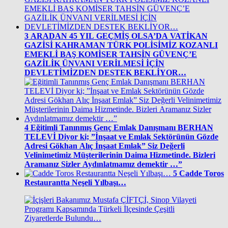
3
ARADAN 45 YIL GEÇMİŞ OLSA’DA VATİKAN
GAZİSİ KAHRAMAN TÜRK POLİSİMİZ KOZANLI
EMEKLİ BAŞ KOMİSER TAHSİN GÜVENÇ’E
GAZİLİK ÜNVANI VERİLMESİ İÇİN
DEVLETİMİZDEN DESTEK BEKLİYOR…
4
Eğitimli Tanınmış Genç Emlak Danışmanı BERHAN
TELEVİ Diyor ki; ”İnşaat ve Emlak Sektörünün Gözde
Adresi Gökhan Alıç İnşaat Emlak” Siz Değerli
Velinimetimiz Müşterilerinin Daima Hizmetinde. Bizleri
Aramanız Sizler Aydınlatmamız demektir …”
5
Cadde Toros
Restaurantta Neşeli Yılbaşı…