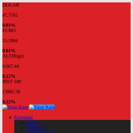
DOLAR
47,7182
0.01%
EURO
55,1984
0.01%
ALTIN(gr)
6.667,44
0,12%
BİST 100
13882.58
0,12%
Kurumsal
Künye
Hakkımda