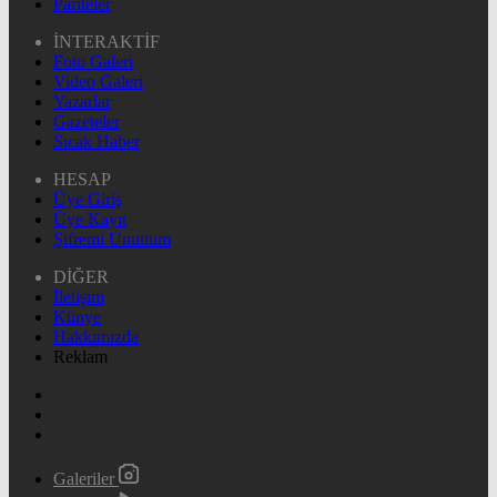
Pariteler
İNTERAKTİF
Foto Galeri
Video Galeri
Yazarlar
Gazeteler
Sıcak Haber
HESAP
Üye Giriş
Üye Kayıt
Şifremi Unuttum
DİĞER
İletişim
Künye
Hakkımızda
Reklam
Galeriler