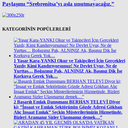
Paylaşımı “Srebrenitsa’yı asla unutmayacağız.”
KATEGORİNİN POPÜLERLERİ
1
Yaşar Kara-YANKI Okur ve Takipçileri İçin Gerçekleri
Yazdı; Kimi Kandırıyorsunuz! Ne Devlet Uyur, Ne de
Yurttaş… Boğazınız Pak, ALNINIZ Ak, Başınız Dik İse
Korkuya Gerek Yok…
2
Başarılı Emlak Danışmanı BERHAN TELEVİ Diyor
ki; ”İnşaat ve Emlak Sektörünün Gözde Adresi Gökhan
Alıç İnşaat Emlak” Seçkin Müşterilerimizin Hizmetinde.
Bizleri Aramanız Sizler Ulaşmamız demek…”