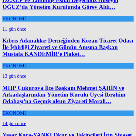
ÖZALP ve Tanınmış Esnaf Değerimiz Hüseyin
OĞUZ’da Yönetim Kurulunda Görev Aldı…
EKONOMİ
11 gün önce
Kıbrıs Adanalılar Derneğinden Kozan Ticaret Odası
İle İşbirliği Ziyareti ve Günün Anısına Başkan
Mustafa KANDEMİR’e Plaket…
EKONOMİ
13 gün önce
MHP Çukurova İlçe Başkanı Mehmet ŞAHİN ve
Arkadaşlarından Yönetim Kurulu Üyesi İbrahim
Odabaşı’na Geçmiş olsun Ziyareti Morali…
EKONOMİ
14 gün önce
Yaşar Kara-YANKI Okur ve Takipçileri İçin Siyaset