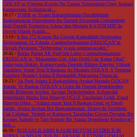
ÖZKAN’ın Yönetim Kurulu Ne Zaman Tamamlanıp Onay Sonrası
Kamuoyuna Açıklanacak…
18:17
/
TOBB ve Ticaret Bakanlığımızın Öncülüğünde
Başkentimizde Düzenlenen Bu Önemli Ekonomik Gelişmelerle
İlgili Önemli Toplantıya Adana’dan Mustafa KANDEMİR’de
Davetli Olarak Katıldı…
13:19
/
8 Bin 372 Kişinin Bir Gecede Katledildiği Srebrenitsa
Soykırımının 31.Yılında, Cumhurbaşkanımız ERDOĞAN’ın
Duyarlı Paylaşımı “Srebrenitsa’yı asla unutmayacağız.”
20:42
/
İktidar Partisi AK Parti’nin Lideri Cumhurbaşkanımız
ERDOĞAN’ın “Makamdan Güç Alan Değil Güç Katan Olun”
Anlayışına Hakim, Kamuoyunda Önemle Bilinen Enerjisi Yüksek
Takdirlere Vesile Yeni İl Başkanı Av.Mustafa ÖZKAN, 6 Temmuz
Pazartesi (Bugün) Adana İl Başkanlığı Makamına Oturacak.
18:23
/
Ak Parti Adana İl Başkanlığına Avukat Mustafa ÖZKAN
Atandı. Ve Başkan ÖZKAN’a Gelen İlk Önemli Desteklerden
Biride Bölgenin Sevilen Sayılan Değerlerinden Kebapçılık
Sektörünün Marka İsmi Hüseyin OĞUZ Tarafından Geldi. Esnaf
Hüseyin Oğuz, “Adana’mızın Yeni İl Başkanı Genç ve Enerji
Sahibi. Ayrıca Seyhan İlçe Başkanlığından Dolayı da Tecrübeli.
Çok Çalışkan Verimli ve Kamuoyu Tarafından Güven Duyulan Bir
Kıymet. İsabetli ve Tam Yerinde Bir Atama Desteğimiz Kendisiyle”
dedi…
06:59
/
KOZANLILARIN KALBİ BÜTÜNLEŞTİRİCİLİK
ADINA 14 NİSAN 2026 BU AKŞAM İLETİŞİM UZMANI