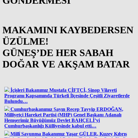
GÖNDERMESİ
MAKAMINI KAYBEDERSEN
ÜZÜLME!
GÜNEŞ’DE HER SABAH
DOĞAR VE AKŞAM BATAR
İçişleri Bakanımız Mustafa ÇİFTÇİ, Sinop Vilayeti
Programı Kapsamında Türkeli İlçesinde Çeşitli Ziyaretlerde
Bulundu…
Cumhurbaşkanımız Sayın Recep Tayyip ERDOĞAN,
Milliyetçi Hareket Partisi (MHP) Genel Başkanı Adanalı
Hemşerimiz Büyüğümüz Devlet BAHÇELİ’yi
Cumhurbaşkanlığı Külliyesinde kabul etti…
Millî Savunma Bakanımız Yaşar GÜLER, Kuzey Kıbrıs