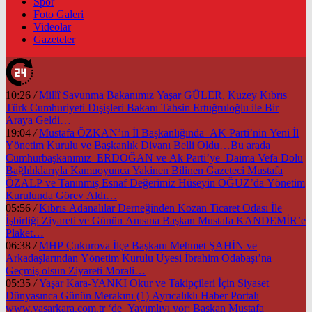
Spor
Foto Galeri
Videolar
Gazeteler
10:26
/
Millî Savunma Bakanımız Yaşar GÜLER, Kuzey Kıbrıs
Türk Cumhuriyeti Dışişleri Bakanı Tahsin Ertuğruloğlu ile Bir
Araya Geldi…
19:04
/
Mustafa ÖZKAN’ın İl Başkanlığında AK Parti’nin Yeni İl
Yönetim Kurulu ve Başkanlık Divanı Belli Oldu…Bu arada
Cumhurbaşkanımız ERDOĞAN ve Ak Parti’ye Daima Vefa Dolu
Bağlılıklarıyla Kamuoyunca Yakinen Bilinen Gazeteci Mustafa
ÖZALP ve Tanınmış Esnaf Değerimiz Hüseyin OĞUZ’da Yönetim
Kurulunda Görev Aldı…
05:56
/
Kıbrıs Adanalılar Derneğinden Kozan Ticaret Odası İle
İşbirliği Ziyareti ve Günün Anısına Başkan Mustafa KANDEMİR’e
Plaket…
06:38
/
MHP Çukurova İlçe Başkanı Mehmet ŞAHİN ve
Arkadaşlarından Yönetim Kurulu Üyesi İbrahim Odabaşı’na
Geçmiş olsun Ziyareti Morali…
05:35
/
Yaşar Kara-YANKI Okur ve Takipçileri İçin Siyaset
Dünyasınca Günün Merakını (1) Ayrıcalıklı Haber Portalı
www.yasarkara.com.tr ‘de Yayımlıyı yor; Başkan Mustafa