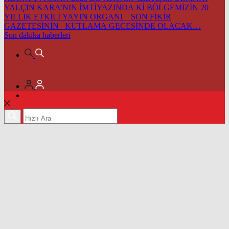
YALÇIN KARA’NIN İMTİYAZINDA Kİ BÖLGEMİZİN 20
YILLIK ETKİLİ YAYIN ORGANI SON FİKİR
GAZETESİNİN KUTLAMA GECESİNDE OLACAK…
Son dakika
haberleri