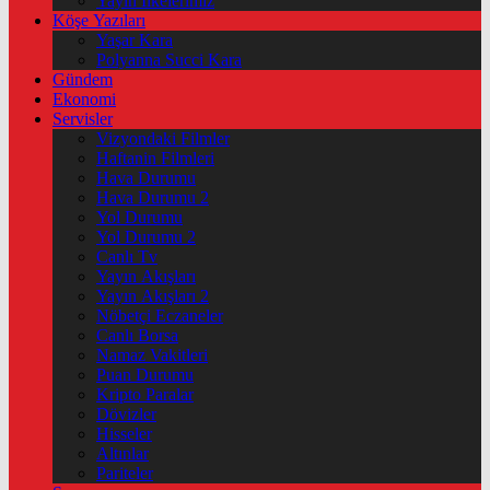
Yayın İlkelerimiz
Köşe Yazıları
Yaşar Kara
Polyanna Succi Kara
Gündem
Ekonomi
Servisler
Vizyondaki Filmler
Haftanin Filmleri
Hava Durumu
Hava Durumu 2
Yol Durumu
Yol Durumu 2
Canlı Tv
Yayın Akışları
Yayın Akışları 2
Nöbetçi Eczaneler
Canlı Borsa
Namaz Vakitleri
Puan Durumu
Kripto Paralar
Dövizler
Hisseler
Altınlar
Pariteler