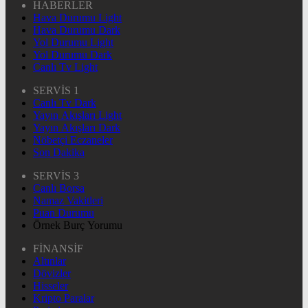
HABERLER
Hava Durumu Light
Hava Durumu Dark
Yol Durumu Light
Yol Durumu Dark
Canlı Tv Light
SERVİS 1
Canlı Tv Dark
Yayın Akışları Light
Yayın Akışları Dark
Nöbetçi Eczaneler
Son Dakika
SERVİS 3
Canlı Borsa
Namaz Vakitleri
Puan Durumu
Örnek Burç Yorumu
FİNANSİF
Altınlar
Dövizler
Hisseler
Kripto Paralar