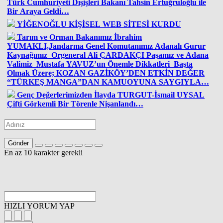
Türk Cumhuriyeti Dışişleri Bakanı Tahsin Ertuğruloğlu ile
Bir Araya Geldi…
YİĞENOĞLU KİŞİSEL WEB SİTESİ KURDU
Tarım ve Orman Bakanımız İbrahim
YUMAKLI,Jandarma Genel Komutanımız Adanalı Gurur
Kaynağımız Orgeneral Ali ÇARDAKÇI Paşamız ve Adana
Valimiz Mustafa YAVUZ’un Önemle Dikkatleri Başta
Olmak Üzere; KOZAN GAZİKÖY’DEN ETKİN DEĞER
“TÜRKEŞ MANGA”DAN KAMUOYUNA SAYGIYLA…
Genç Değerlerimizden İlayda TURGUT-İsmail UYSAL
Çifti Görkemli Bir Törenle Nişanlandı…
Gönder
En az 10 karakter gerekli
HIZLI YORUM YAP