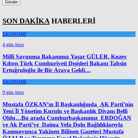
Gönder
SON DAKİKA
HABERLERİ
EKONOMİ
4 gün önce
Millî Savunma Bakanımız Yaşar GÜLER, Kuzey
Kıbrıs Türk Cumhuriyeti Dışişleri Bakanı Tahsin
Ertuğruloğlu ile Bir Araya Geldi…
EKONOMİ
9 gün önce
Mustafa ÖZKAN’ın İl Başkanlığında AK Parti’nin
Yeni İl Yönetim Kurulu ve Başkanlık Divanı Belli
Oldu…Bu arada Cumhurbaşkanımız ERDOĞAN
ve Ak Parti’ye Daima Vefa Dolu Bağlılıklarıyla
Kamuoyunca Yakinen Bilinen Gazeteci Mustafa