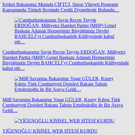
İçişleri Bakanımız Mustafa ÇİFTÇİ, Sinop Vilayeti Programı
Kapsamında Türkeli İlçesinde Çeşitli Ziyaretlerde Bulundu…
Cumhurbaşkanımız Sayın Recep Tayyip ERDOĞAN, Milliyetçi
Hareket Partisi (MHP) Genel Başkanı Adanalı Hemşerimiz
Büyüğümüz Devlet BAHÇELİ’yi Cumhurbaşkanlığı Külliyesinde
kabul etti…
Millî Savunma Bakanımız Yaşar GÜLER, Kuzey Kıbrıs Türk
Cumhuriyeti Dışişleri Bakanı Tahsin Ertuğruloğlu ile Bir Araya
Geldi…
YİĞENOĞLU KİŞİSEL WEB SİTESİ KURDU