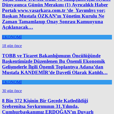
Dünyasınca Günün Merakını (1) Ayrıcalıklı Haber
Portalı www.yasarkara.com.tr ‘de Yayımlıyı yor;
Başkan Mustafa ÖZKAN’ın Yönetim Kurulu Ne
Zaman Tamamlanıp Onay Sonrası Kamuoyuna
Açıklanacak…
EKONOMİ
18 gün önce
TOBB ve Ticaret Bakanlığımızın Öncülüğünde
Başkentimizde Düzenlenen Bu Önemli Ekonomik
Gelişmelerle İlgili Önemli Toplantıya Adana’dan
Mustafa KANDEMİR’de Davetli Olarak Katıldı…
EKONOMİ
30 gün önce
8 Bin 372 Kişinin Bir Gecede Katledildiği
Srebrenitsa Soykırımının 31.Yılında,
Cumhurbaşkanımız ERDOĞAN’ın Duyarlı