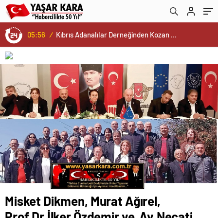
olduğu ÇGC Kültür ve Sosyal Tesisleri’nde
gerçekleşen seminer 2 gün sürdü. “Etik
kurallara ve medyanın Tarafsızlığına bakan
05:56
/
Kıbrıs Adanalılar Derneğinden Kozan Ticaret Odası İle İşbirliği Ziyareti ve Günün Anısına Başkan Mustafa KANDEMİR’e Plaket…
yok!”
Misket Dikmen, Murat Ağırel,
Prof.Dr.İlker Özdemir ve Av.Necati