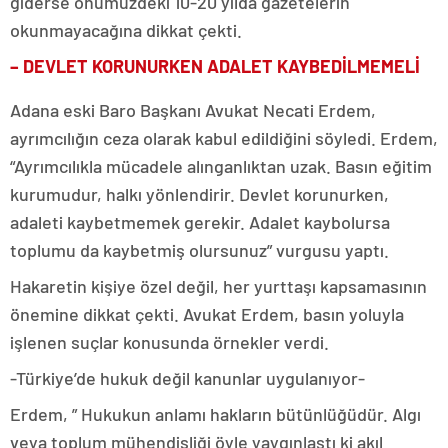
giderse önümüzdeki 10-20 yılda gazetelerin
okunmayacağına dikkat çekti.
– DEVLET KORUNURKEN ADALET KAYBEDİLMEMELİ
Adana eski Baro Başkanı Avukat Necati Erdem,
ayrımcılığın ceza olarak kabul edildiğini söyledi. Erdem,
“Ayrımcılıkla mücadele alınganlıktan uzak. Basın eğitim
kurumudur, halkı yönlendirir. Devlet korunurken,
adaleti kaybetmemek gerekir. Adalet kaybolursa
toplumu da kaybetmiş olursunuz” vurgusu yaptı.
Hakaretin kişiye özel değil, her yurttaşı kapsamasının
önemine dikkat çekti. Avukat Erdem, basın yoluyla
işlenen suçlar konusunda örnekler verdi.
-Türkiye’de hukuk değil kanunlar uygulanıyor-
Erdem, ” Hukukun anlamı hakların bütünlüğüdür. Algı
veya toplum mühendisliği öyle yaygınlaştı ki akıl