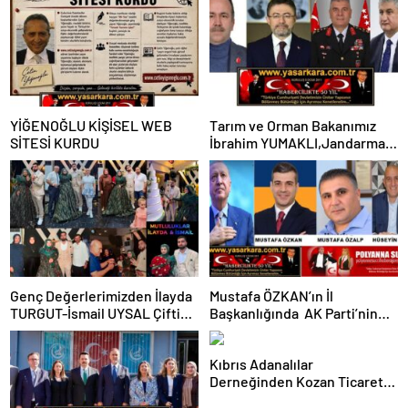
YİĞENOĞLU KİŞİSEL WEB
Tarım ve Orman Bakanımız
SİTESİ KURDU
İbrahim YUMAKLI,Jandarma
Genel Komutanımız Adanalı
Gurur Kaynağımız Orgeneral
Ali ÇARDAKÇI Paşamız ve
Adana Valimiz Mustafa
YAVUZ’un Önemle Dikkatleri
Başta Olmak Üzere; KOZAN
GAZİKÖY’DEN ETKİN DEĞER
“TÜRKEŞ MANGA”DAN
Genç Değerlerimizden İlayda
Mustafa ÖZKAN’ın İl
KAMUOYUNA SAYGIYLA…
TURGUT-İsmail UYSAL Çifti
Başkanlığında AK Parti’nin
Görkemli Bir Törenle
Yeni İl Yönetim Kurulu ve
Nişanlandı…
Başkanlık Divanı Belli Oldu…
Kıbrıs Adanalılar
Bu arada Cumhurbaşkanımız
Derneğinden Kozan Ticaret
ERDOĞAN ve Ak Parti’ye
Odası İle İşbirliği Ziyareti ve
Daima Vefa Dolu