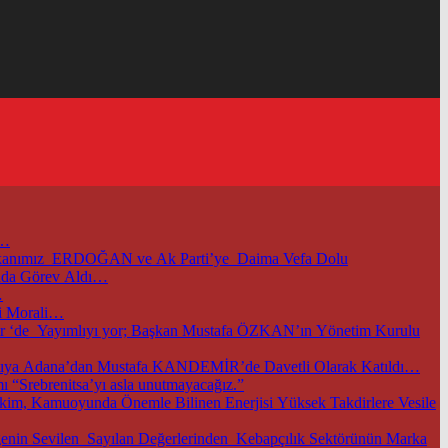
i…
başkanımız ERDOĞAN ve Ak Parti’ye Daima Vefa Dolu
unda Görev Aldı…
…
i Morali…
m.tr ‘de Yayımlıyı yor; Başkan Mustafa ÖZKAN’ın Yönetim Kurulu
TOBB ve Ticaret Bakanlığımızın Öncülüğünde Başkentimizde Düzenlenen Bu Önemli Ekonomik Gelişmelerle İlgili Önemli Toplantıya Adana’dan Mustafa KANDEMİR’de Davetli Olarak Katıldı…
 “Srebrenitsa’yı asla unutmayacağız.”
im, Kamuoyunda Önemle Bilinen Enerjisi Yüksek Takdirlere Vesile
nin Sevilen Sayılan Değerlerinden Kebapçılık Sektörünün Marka