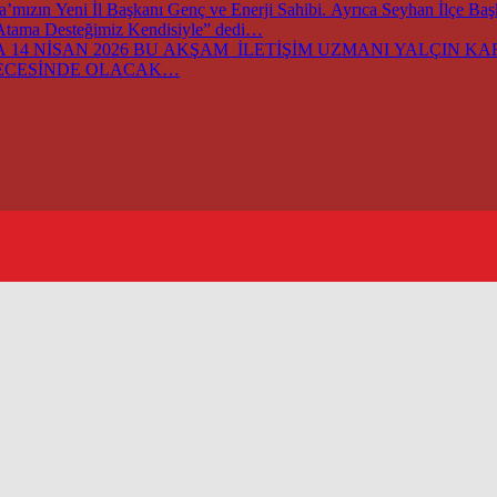
ızın Yeni İl Başkanı Genç ve Enerji Sahibi. Ayrıca Seyhan İlçe Ba
 Atama Desteğimiz Kendisiyle” dedi…
14 NİSAN 2026 BU AKŞAM İLETİŞİM UZMANI YALÇIN KARA
GECESİNDE OLACAK…