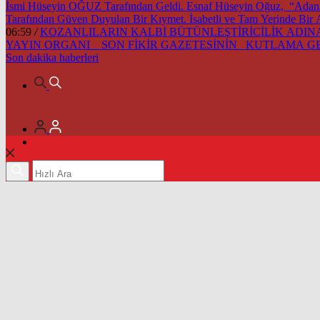
İsmi Hüseyin OĞUZ Tarafından Geldi. Esnaf Hüseyin Oğuz, “Adana’m
Tarafından Güven Duyulan Bir Kıymet. İsabetli ve Tam Yerinde Bir
06:59
/
KOZANLILARIN KALBİ BÜTÜNLEŞTİRİCİLİK ADINA 
YAYIN ORGANI SON FİKİR GAZETESİNİN KUTLAMA 
Son dakika
haberleri