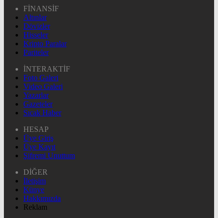
FİNANSİF
Altınlar
Dövizler
Hisseler
Kripto Paralar
Pariteler
İNTERAKTİF
Foto Galeri
Video Galeri
Yazarlar
Gazeteler
Sıcak Haber
HESAP
Üye Giriş
Üye Kayıt
Şifremi Unuttum
DİĞER
İletişim
Künye
Hakkımızda
Reklam