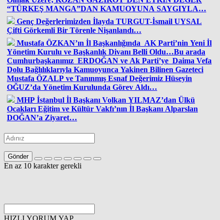
“TÜRKEŞ MANGA”DAN KAMUOYUNA SAYGIYLA…
Genç Değerlerimizden İlayda TURGUT-İsmail UYSAL
Çifti Görkemli Bir Törenle Nişanlandı…
Mustafa ÖZKAN’ın İl Başkanlığında AK Parti’nin Yeni İl
Yönetim Kurulu ve Başkanlık Divanı Belli Oldu…Bu arada
Cumhurbaşkanımız ERDOĞAN ve Ak Parti’ye Daima Vefa
Dolu Bağlılıklarıyla Kamuoyunca Yakinen Bilinen Gazeteci
Mustafa ÖZALP ve Tanınmış Esnaf Değerimiz Hüseyin
OĞUZ’da Yönetim Kurulunda Görev Aldı…
MHP İstanbul İl Başkanı Volkan YILMAZ’dan Ülkü
Ocakları Eğitim ve Kültür Vakfı’nın İl Başkanı Alparslan
DOĞAN’a Ziyaret…
Gönder
En az 10 karakter gerekli
HIZLI YORUM YAP