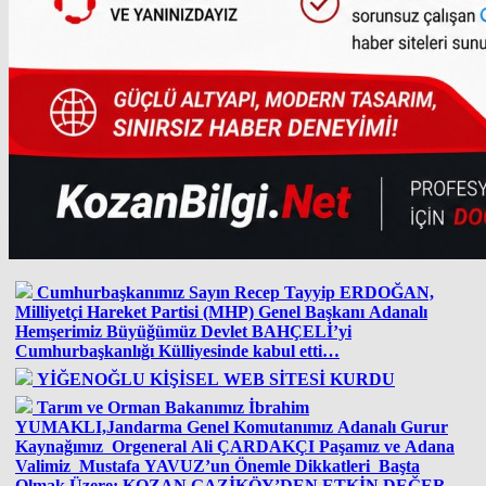
Cumhurbaşkanımız Sayın Recep Tayyip ERDOĞAN,
Milliyetçi Hareket Partisi (MHP) Genel Başkanı Adanalı
Hemşerimiz Büyüğümüz Devlet BAHÇELİ’yi
Cumhurbaşkanlığı Külliyesinde kabul etti…
YİĞENOĞLU KİŞİSEL WEB SİTESİ KURDU
Tarım ve Orman Bakanımız İbrahim
YUMAKLI,Jandarma Genel Komutanımız Adanalı Gurur
Kaynağımız Orgeneral Ali ÇARDAKÇI Paşamız ve Adana
Valimiz Mustafa YAVUZ’un Önemle Dikkatleri Başta
Olmak Üzere; KOZAN GAZİKÖY’DEN ETKİN DEĞER