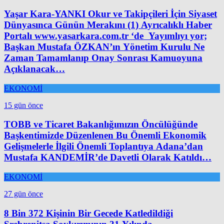
Yaşar Kara-YANKI Okur ve Takipçileri İçin Siyaset
Dünyasınca Günün Merakını (1) Ayrıcalıklı Haber
Portalı www.yasarkara.com.tr ‘de Yayımlıyı yor;
Başkan Mustafa ÖZKAN’ın Yönetim Kurulu Ne
Zaman Tamamlanıp Onay Sonrası Kamuoyuna
Açıklanacak…
EKONOMİ
15 gün önce
TOBB ve Ticaret Bakanlığımızın Öncülüğünde
Başkentimizde Düzenlenen Bu Önemli Ekonomik
Gelişmelerle İlgili Önemli Toplantıya Adana’dan
Mustafa KANDEMİR’de Davetli Olarak Katıldı…
EKONOMİ
27 gün önce
8 Bin 372 Kişinin Bir Gecede Katledildiği