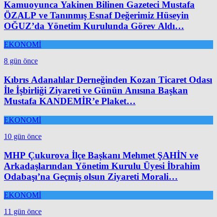
Kamuoyunca Yakinen Bilinen Gazeteci Mustafa
ÖZALP ve Tanınmış Esnaf Değerimiz Hüseyin
OĞUZ’da Yönetim Kurulunda Görev Aldı…
EKONOMİ
8 gün önce
Kıbrıs Adanalılar Derneğinden Kozan Ticaret Odası
İle İşbirliği Ziyareti ve Günün Anısına Başkan
Mustafa KANDEMİR’e Plaket…
EKONOMİ
10 gün önce
MHP Çukurova İlçe Başkanı Mehmet ŞAHİN ve
Arkadaşlarından Yönetim Kurulu Üyesi İbrahim
Odabaşı’na Geçmiş olsun Ziyareti Morali…
EKONOMİ
11 gün önce