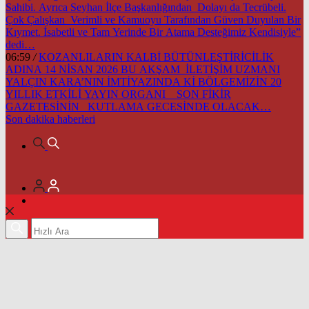
Sahibi. Ayrıca Seyhan İlçe Başkanlığından Dolayı da Tecrübeli.
Çok Çalışkan Verimli ve Kamuoyu Tarafından Güven Duyulan Bir
Kıymet. İsabetli ve Tam Yerinde Bir Atama Desteğimiz Kendisiyle”
dedi…
06:59
/
KOZANLILARIN KALBİ BÜTÜNLEŞTİRİCİLİK
ADINA 14 NİSAN 2026 BU AKŞAM İLETİŞİM UZMANI
YALÇIN KARA’NIN İMTİYAZINDA Kİ BÖLGEMİZİN 20
YILLIK ETKİLİ YAYIN ORGANI SON FİKİR
GAZETESİNİN KUTLAMA GECESİNDE OLACAK…
Son dakika
haberleri