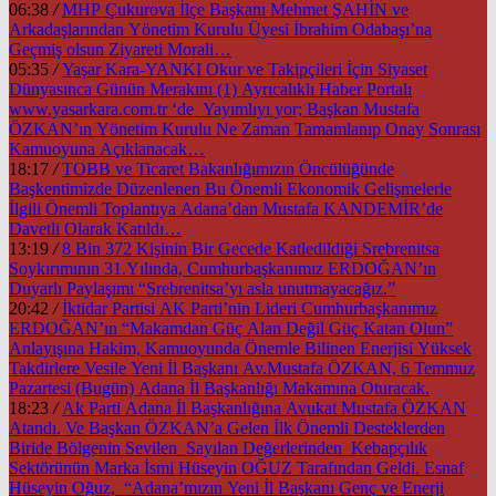
06:38
/
MHP Çukurova İlçe Başkanı Mehmet ŞAHİN ve
Arkadaşlarından Yönetim Kurulu Üyesi İbrahim Odabaşı’na
Geçmiş olsun Ziyareti Morali…
05:35
/
Yaşar Kara-YANKI Okur ve Takipçileri İçin Siyaset
Dünyasınca Günün Merakını (1) Ayrıcalıklı Haber Portalı
www.yasarkara.com.tr ‘de Yayımlıyı yor; Başkan Mustafa
ÖZKAN’ın Yönetim Kurulu Ne Zaman Tamamlanıp Onay Sonrası
Kamuoyuna Açıklanacak…
18:17
/
TOBB ve Ticaret Bakanlığımızın Öncülüğünde
Başkentimizde Düzenlenen Bu Önemli Ekonomik Gelişmelerle
İlgili Önemli Toplantıya Adana’dan Mustafa KANDEMİR’de
Davetli Olarak Katıldı…
13:19
/
8 Bin 372 Kişinin Bir Gecede Katledildiği Srebrenitsa
Soykırımının 31.Yılında, Cumhurbaşkanımız ERDOĞAN’ın
Duyarlı Paylaşımı “Srebrenitsa’yı asla unutmayacağız.”
20:42
/
İktidar Partisi AK Parti’nin Lideri Cumhurbaşkanımız
ERDOĞAN’ın “Makamdan Güç Alan Değil Güç Katan Olun”
Anlayışına Hakim, Kamuoyunda Önemle Bilinen Enerjisi Yüksek
Takdirlere Vesile Yeni İl Başkanı Av.Mustafa ÖZKAN, 6 Temmuz
Pazartesi (Bugün) Adana İl Başkanlığı Makamına Oturacak.
18:23
/
Ak Parti Adana İl Başkanlığına Avukat Mustafa ÖZKAN
Atandı. Ve Başkan ÖZKAN’a Gelen İlk Önemli Desteklerden
Biride Bölgenin Sevilen Sayılan Değerlerinden Kebapçılık
Sektörünün Marka İsmi Hüseyin OĞUZ Tarafından Geldi. Esnaf
Hüseyin Oğuz, “Adana’mızın Yeni İl Başkanı Genç ve Enerji