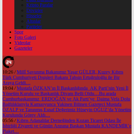
Kripto Paralar
Dövizler
Hisseler
Altınlar
Pariteler
Spor
Foto Galeri
Videolar
Gazeteler
10:26
/
Millî Savunma Bakanımız Yaşar GÜLER, Kuzey Kıbrıs
Türk Cumhuriyeti Dışişleri Bakanı Tahsin Ertuğruloğlu ile Bir
Araya Geldi…
19:04
/
Mustafa ÖZKAN’ın İl Başkanlığında AK Parti’nin Yeni İl
Yönetim Kurulu ve Başkanlık Divanı Belli Oldu…Bu arada
Cumhurbaşkanımız ERDOĞAN ve Ak Parti’ye Daima Vefa Dolu
Bağlılıklarıyla Kamuoyunca Yakinen Bilinen Gazeteci Mustafa
ÖZALP ve Tanınmış Esnaf Değerimiz Hüseyin OĞUZ’da Yönetim
Kurulunda Görev Aldı…
05:56
/
Kıbrıs Adanalılar Derneğinden Kozan Ticaret Odası İle
İşbirliği Ziyareti ve Günün Anısına Başkan Mustafa KANDEMİR’e
Plaket…