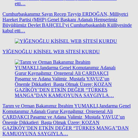
Cumhurbaşkanımız Sayın Recep Tayyip ERDOĞAN, Milliyetçi
Hareket Partisi (MHP) Genel Başkanı Adanalı Hemşerimiz
Büyüğümüz Devlet BAHÇELİ’yi Cumhurbaşkanlığı Külliyesinde
kabul etti…
YİĞENOĞLU KİŞİSEL WEB SİTESİ KURDU
Tarım ve Orman Bakanımız İbrahim YUMAKLI,Jandarma Genel
Komutanımız Adanalı Gurur Kaynağımız Orgeneral Ali
ÇARDAKÇI Paşamız ve Adana Valimiz Mustafa YAVUZ’un
Önemle Dikkatleri Başta Olmak Üzere; KOZAN
GAZİKÖY’DEN ETKİN DEĞER “TÜRKEŞ MANGA”DAN
KAMUOYUNA SAYGIYLA…