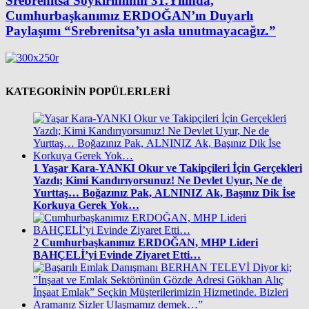
Srebrenitsa Soykırımının 31.Yılında,
Cumhurbaşkanımız ERDOĞAN’ın Duyarlı
Paylaşımı “Srebrenitsa’yı asla unutmayacağız.”
KATEGORİNİN POPÜLERLERİ
1
Yaşar Kara-YANKI Okur ve Takipçileri İçin Gerçekleri
Yazdı; Kimi Kandırıyorsunuz! Ne Devlet Uyur, Ne de
Yurttaş… Boğazınız Pak, ALNINIZ Ak, Başınız Dik İse
Korkuya Gerek Yok…
2
Cumhurbaşkanımız ERDOĞAN, MHP Lideri
BAHÇELİ’yi Evinde Ziyaret Etti…