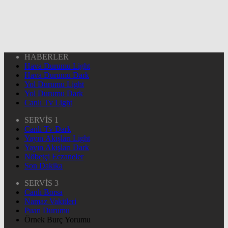
HABERLER
Hava Durumu Light
Hava Durumu Dark
Yol Durumu Light
Yol Durumu Dark
Canlı Tv Light
SERVİS 1
Canlı Tv Dark
Yayın Akışları Light
Yayın Akışları Dark
Nöbetçi Eczaneler
Son Dakika
SERVİS 3
Canlı Borsa
Namaz Vakitleri
Puan Durumu
Örnek Burç Yorumu