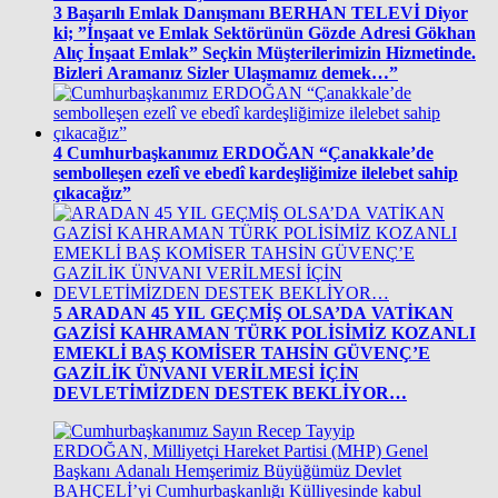
3
Başarılı Emlak Danışmanı BERHAN TELEVİ Diyor
ki; ”İnşaat ve Emlak Sektörünün Gözde Adresi Gökhan
Alıç İnşaat Emlak” Seçkin Müşterilerimizin Hizmetinde.
Bizleri Aramanız Sizler Ulaşmamız demek…”
4
Cumhurbaşkanımız ERDOĞAN “Çanakkale’de
sembolleşen ezelî ve ebedî kardeşliğimize ilelebet sahip
çıkacağız”
5
ARADAN 45 YIL GEÇMİŞ OLSA’DA VATİKAN
GAZİSİ KAHRAMAN TÜRK POLİSİMİZ KOZANLI
EMEKLİ BAŞ KOMİSER TAHSİN GÜVENÇ’E
GAZİLİK ÜNVANI VERİLMESİ İÇİN
DEVLETİMİZDEN DESTEK BEKLİYOR…