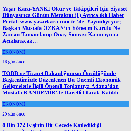
Yaşar Kara-YANKI Okur ve Takipçileri İçin Siyaset
Dünyasınca Günün Merakını (1) Ayrıcalıklı Haber
Portalı www.yasarkara.com.tr ‘de Yayımlıyı yor;
Başkan Mustafa ÖZKAN’ın Yönetim Kurulu Ne
Zaman Tamamlanıp Onay Sonrası Kamuoyuna
Açıklanacak…
EKONOMİ
16 gün önce
TOBB ve Ticaret Bakanlığımızın Öncülüğünde
Başkentimizde Düzenlenen Bu Önemli Ekonomik
Gelişmelerle İlgili Önemli Toplantıya Adana’dan
Mustafa KANDEMİR’de Davetli Olarak Katıldı…
EKONOMİ
29 gün önce
8 Bin 372 Kişinin Bir Gecede Katledildiği