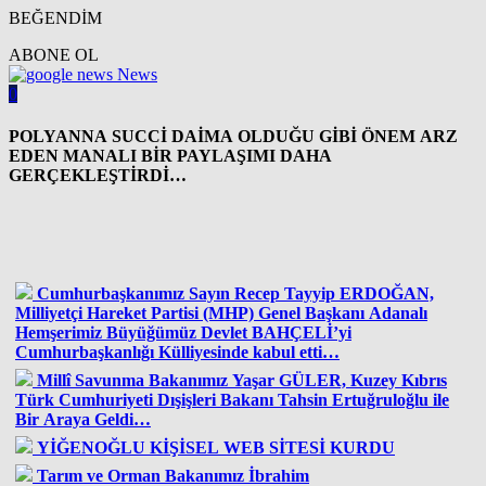
BEĞENDİM
ABONE OL
News
0
POLYANNA SUCCİ DAİMA OLDUĞU GİBİ ÖNEM ARZ
EDEN MANALI BİR PAYLAŞIMI DAHA
GERÇEKLEŞTİRDİ…
Cumhurbaşkanımız Sayın Recep Tayyip ERDOĞAN,
Milliyetçi Hareket Partisi (MHP) Genel Başkanı Adanalı
Hemşerimiz Büyüğümüz Devlet BAHÇELİ’yi
Cumhurbaşkanlığı Külliyesinde kabul etti…
Millî Savunma Bakanımız Yaşar GÜLER, Kuzey Kıbrıs
Türk Cumhuriyeti Dışişleri Bakanı Tahsin Ertuğruloğlu ile
Bir Araya Geldi…
YİĞENOĞLU KİŞİSEL WEB SİTESİ KURDU
Tarım ve Orman Bakanımız İbrahim