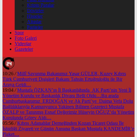
Kripto Paralar
Dövizler
Hisseler
Altınlar
Pariteler
Spor
Foto Galeri
Videolar
Gazeteler
10:26
/
Millî Savunma Bakanımız Yaşar GÜLER, Kuzey Kıbrıs
Türk Cumhuriyeti Dışişleri Bakanı Tahsin Ertuğruloğlu ile Bir
Araya Geldi…
19:04
/
Mustafa ÖZKAN’ın İl Başkanlığında AK Parti’nin Yeni İl
Yönetim Kurulu ve Başkanlık Divanı Belli Oldu…Bu arada
Cumhurbaşkanımız ERDOĞAN ve Ak Parti’ye Daima Vefa Dolu
Bağlılıklarıyla Kamuoyunca Yakinen Bilinen Gazeteci Mustafa
ÖZALP ve Tanınmış Esnaf Değerimiz Hüseyin OĞUZ’da Yönetim
Kurulunda Görev Aldı…
05:56
/
Kıbrıs Adanalılar Derneğinden Kozan Ticaret Odası İle
İşbirliği Ziyareti ve Günün Anısına Başkan Mustafa KANDEMİR’e
Plaket…