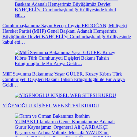
Cumhurbaşkanımız Sayın Recep Tayyip ERDOĞAN, Milliyetçi
Hareket Partisi (MHP) Genel Başkanı Adanalı Hemşerimiz
Büyüğümüz Devlet BAHÇELİ’yi Cumhurbaşkanlığı Külliyesinde
kabul etti…
Millî Savunma Bakanımız Yaşar GÜLER, Kuzey Kıbrıs Türk
Cumhuriyeti Dışişleri Bakanı Tahsin Ertuğruloğlu ile Bir Araya
Geldi…
YİĞENOĞLU KİŞİSEL WEB SİTESİ KURDU