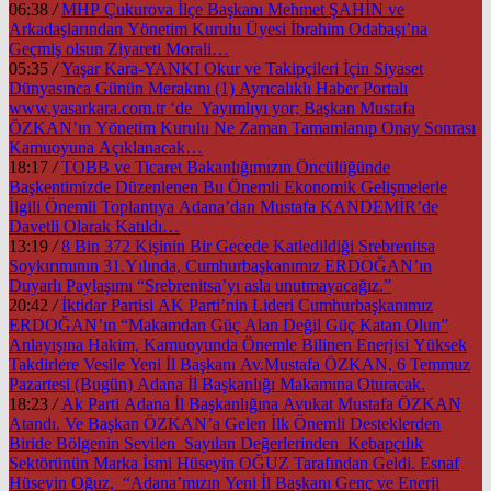
06:38
/
MHP Çukurova İlçe Başkanı Mehmet ŞAHİN ve
Arkadaşlarından Yönetim Kurulu Üyesi İbrahim Odabaşı’na
Geçmiş olsun Ziyareti Morali…
05:35
/
Yaşar Kara-YANKI Okur ve Takipçileri İçin Siyaset
Dünyasınca Günün Merakını (1) Ayrıcalıklı Haber Portalı
www.yasarkara.com.tr ‘de Yayımlıyı yor; Başkan Mustafa
ÖZKAN’ın Yönetim Kurulu Ne Zaman Tamamlanıp Onay Sonrası
Kamuoyuna Açıklanacak…
18:17
/
TOBB ve Ticaret Bakanlığımızın Öncülüğünde
Başkentimizde Düzenlenen Bu Önemli Ekonomik Gelişmelerle
İlgili Önemli Toplantıya Adana’dan Mustafa KANDEMİR’de
Davetli Olarak Katıldı…
13:19
/
8 Bin 372 Kişinin Bir Gecede Katledildiği Srebrenitsa
Soykırımının 31.Yılında, Cumhurbaşkanımız ERDOĞAN’ın
Duyarlı Paylaşımı “Srebrenitsa’yı asla unutmayacağız.”
20:42
/
İktidar Partisi AK Parti’nin Lideri Cumhurbaşkanımız
ERDOĞAN’ın “Makamdan Güç Alan Değil Güç Katan Olun”
Anlayışına Hakim, Kamuoyunda Önemle Bilinen Enerjisi Yüksek
Takdirlere Vesile Yeni İl Başkanı Av.Mustafa ÖZKAN, 6 Temmuz
Pazartesi (Bugün) Adana İl Başkanlığı Makamına Oturacak.
18:23
/
Ak Parti Adana İl Başkanlığına Avukat Mustafa ÖZKAN
Atandı. Ve Başkan ÖZKAN’a Gelen İlk Önemli Desteklerden
Biride Bölgenin Sevilen Sayılan Değerlerinden Kebapçılık
Sektörünün Marka İsmi Hüseyin OĞUZ Tarafından Geldi. Esnaf
Hüseyin Oğuz, “Adana’mızın Yeni İl Başkanı Genç ve Enerji