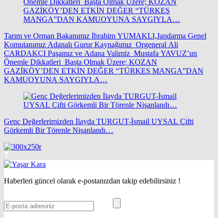
Tarım ve Orman Bakanımız İbrahim YUMAKLI,Jandarma Genel
Komutanımız Adanalı Gurur Kaynağımız Orgeneral Ali
ÇARDAKÇI Paşamız ve Adana Valimiz Mustafa YAVUZ’un
Önemle Dikkatleri Başta Olmak Üzere; KOZAN
GAZİKÖY’DEN ETKİN DEĞER “TÜRKEŞ MANGA”DAN
KAMUOYUNA SAYGIYLA…
Genç Değerlerimizden İlayda TURGUT-İsmail UYSAL Çifti
Görkemli Bir Törenle Nişanlandı…
Haberleri güncel olarak e-postanızdan takip edebilirsiniz !