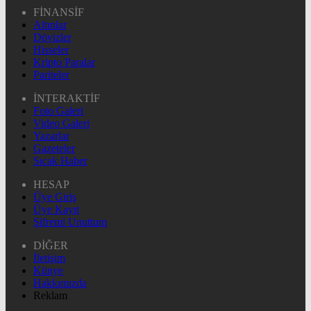
FİNANSİF
Altınlar
Dövizler
Hisseler
Kripto Paralar
Pariteler
İNTERAKTİF
Foto Galeri
Video Galeri
Yazarlar
Gazeteler
Sıcak Haber
HESAP
Üye Giriş
Üye Kayıt
Şifremi Unuttum
DİĞER
İletişim
Künye
Hakkımızda
Reklam