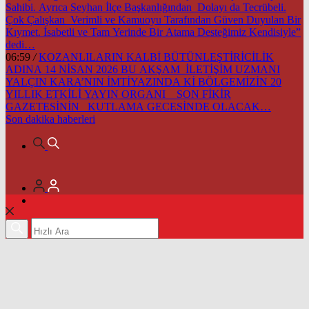
Sahibi. Ayrıca Seyhan İlçe Başkanlığından Dolayı da Tecrübeli.
Çok Çalışkan Verimli ve Kamuoyu Tarafından Güven Duyulan Bir
Kıymet. İsabetli ve Tam Yerinde Bir Atama Desteğimiz Kendisiyle”
dedi…
06:59
/
KOZANLILARIN KALBİ BÜTÜNLEŞTİRİCİLİK
ADINA 14 NİSAN 2026 BU AKŞAM İLETİŞİM UZMANI
YALÇIN KARA’NIN İMTİYAZINDA Kİ BÖLGEMİZİN 20
YILLIK ETKİLİ YAYIN ORGANI SON FİKİR
GAZETESİNİN KUTLAMA GECESİNDE OLACAK…
Son dakika
haberleri