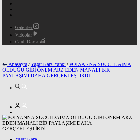
Galeriler
Videolar
Canlı Borsa
Anasayfa
/
Yaşar Kara Yankı
/
POLYANNA SUCCİ DAİMA
OLDUĞU GİBİ ÖNEM ARZ EDEN MANALI BİR
PAYLAŞIMI DAHA GERÇEKLEŞTİRDİ…
Yaşar Kara