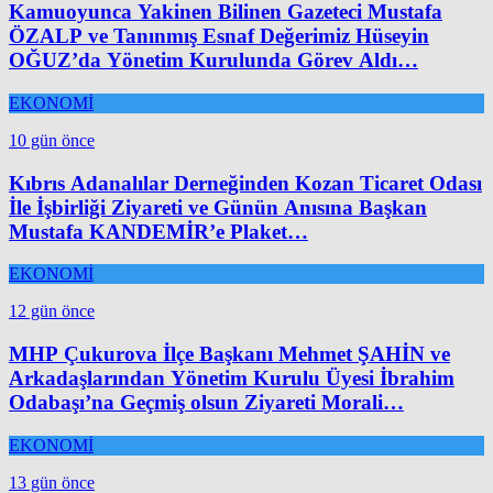
Kamuoyunca Yakinen Bilinen Gazeteci Mustafa
ÖZALP ve Tanınmış Esnaf Değerimiz Hüseyin
OĞUZ’da Yönetim Kurulunda Görev Aldı…
EKONOMİ
10 gün önce
Kıbrıs Adanalılar Derneğinden Kozan Ticaret Odası
İle İşbirliği Ziyareti ve Günün Anısına Başkan
Mustafa KANDEMİR’e Plaket…
EKONOMİ
12 gün önce
MHP Çukurova İlçe Başkanı Mehmet ŞAHİN ve
Arkadaşlarından Yönetim Kurulu Üyesi İbrahim
Odabaşı’na Geçmiş olsun Ziyareti Morali…
EKONOMİ
13 gün önce