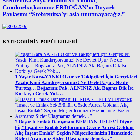
Srebrenitsa Soykırımının 31.Yılında,
Cumhurbaşkanımız ERDOĞAN’ın Duyarlı
Paylaşımı “Srebrenitsa’yı asla unutmayacağız.”
KATEGORİNİN POPÜLERLERİ
1
Yaşar Kara-YANKI Okur ve Takipçileri İçin Gerçekleri
Yazdı; Kimi Kandırıyorsunuz! Ne Devlet Uyur, Ne de
Yurttaş… Boğazınız Pak, ALNINIZ Ak, Başınız Dik İse
Korkuya Gerek Yok…
2
Başarılı Emlak Danışmanı BERHAN TELEVİ Diyor
ki; ”İnşaat ve Emlak Sektörünün Gözde Adresi Gökhan
Alıç İnşaat Emlak” Seçkin Müşterilerimizin Hizmetinde.
Bizleri Aramanız Sizler Ulaşmamız demek…”