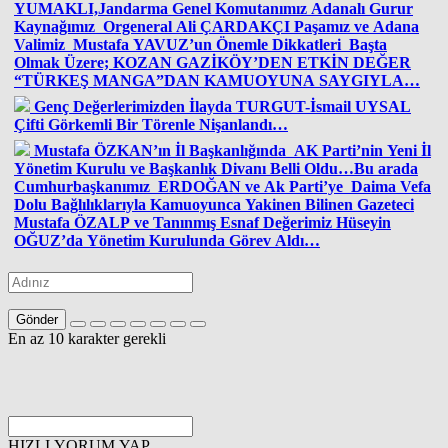
YUMAKLI,Jandarma Genel Komutanımız Adanalı Gurur
Kaynağımız Orgeneral Ali ÇARDAKÇI Paşamız ve Adana
Valimiz Mustafa YAVUZ’un Önemle Dikkatleri Başta
Olmak Üzere; KOZAN GAZİKÖY’DEN ETKİN DEĞER
“TÜRKEŞ MANGA”DAN KAMUOYUNA SAYGIYLA…
Genç Değerlerimizden İlayda TURGUT-İsmail UYSAL
Çifti Görkemli Bir Törenle Nişanlandı…
Mustafa ÖZKAN’ın İl Başkanlığında AK Parti’nin Yeni İl
Yönetim Kurulu ve Başkanlık Divanı Belli Oldu…Bu arada
Cumhurbaşkanımız ERDOĞAN ve Ak Parti’ye Daima Vefa
Dolu Bağlılıklarıyla Kamuoyunca Yakinen Bilinen Gazeteci
Mustafa ÖZALP ve Tanınmış Esnaf Değerimiz Hüseyin
OĞUZ’da Yönetim Kurulunda Görev Aldı…
Gönder
En az 10 karakter gerekli
HIZLI YORUM YAP