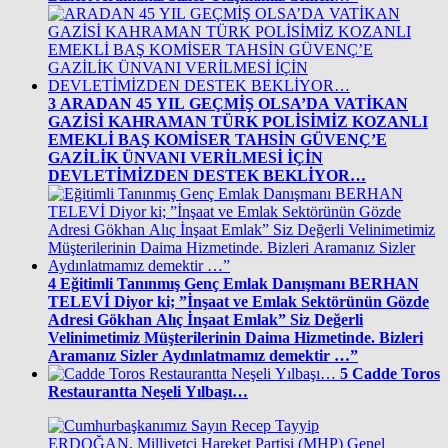
3
ARADAN 45 YIL GEÇMİŞ OLSA’DA VATİKAN
GAZİSİ KAHRAMAN TÜRK POLİSİMİZ KOZANLI
EMEKLİ BAŞ KOMİSER TAHSİN GÜVENÇ’E
GAZİLİK ÜNVANI VERİLMESİ İÇİN
DEVLETİMİZDEN DESTEK BEKLİYOR…
4
Eğitimli Tanınmış Genç Emlak Danışmanı BERHAN
TELEVİ Diyor ki; ”İnşaat ve Emlak Sektörünün Gözde
Adresi Gökhan Alıç İnşaat Emlak” Siz Değerli
Velinimetimiz Müşterilerinin Daima Hizmetinde. Bizleri
Aramanız Sizler Aydınlatmamız demektir …”
5
Cadde Toros
Restaurantta Neşeli Yılbaşı…