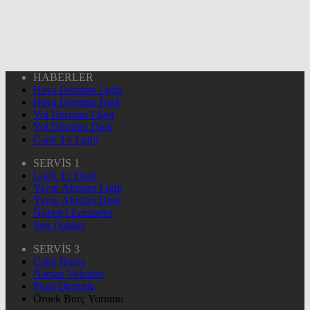
HABERLER
Hava Durumu Light
Hava Durumu Dark
Yol Durumu Light
Yol Durumu Dark
Canlı Tv Light
SERVİS 1
Canlı Tv Dark
Yayın Akışları Light
Yayın Akışları Dark
Nöbetçi Eczaneler
Son Dakika
SERVİS 3
Canlı Borsa
Namaz Vakitleri
Puan Durumu
Örnek Burç Yorumu