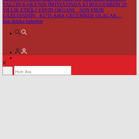
YALÇIN KARA’NIN İMTİYAZINDA Kİ BÖLGEMİZİN 20
YILLIK ETKİLİ YAYIN ORGANI SON FİKİR
GAZETESİNİN KUTLAMA GECESİNDE OLACAK…
Son dakika
haberleri