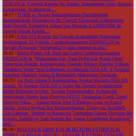
ÖZKAN’ın Yönetim Kurulu Ne Zaman Tamamlanıp Onay Sonrası
Kamuoyuna Açıklanacak…
18:17
/
TOBB ve Ticaret Bakanlığımızın Öncülüğünde
Başkentimizde Düzenlenen Bu Önemli Ekonomik Gelişmelerle
İlgili Önemli Toplantıya Adana’dan Mustafa KANDEMİR’de
Davetli Olarak Katıldı…
13:19
/
8 Bin 372 Kişinin Bir Gecede Katledildiği Srebrenitsa
Soykırımının 31.Yılında, Cumhurbaşkanımız ERDOĞAN’ın
Duyarlı Paylaşımı “Srebrenitsa’yı asla unutmayacağız.”
20:42
/
İktidar Partisi AK Parti’nin Lideri Cumhurbaşkanımız
ERDOĞAN’ın “Makamdan Güç Alan Değil Güç Katan Olun”
Anlayışına Hakim, Kamuoyunda Önemle Bilinen Enerjisi Yüksek
Takdirlere Vesile Yeni İl Başkanı Av.Mustafa ÖZKAN, 6 Temmuz
Pazartesi (Bugün) Adana İl Başkanlığı Makamına Oturacak.
18:23
/
Ak Parti Adana İl Başkanlığına Avukat Mustafa ÖZKAN
Atandı. Ve Başkan ÖZKAN’a Gelen İlk Önemli Desteklerden
Biride Bölgenin Sevilen Sayılan Değerlerinden Kebapçılık
Sektörünün Marka İsmi Hüseyin OĞUZ Tarafından Geldi. Esnaf
Hüseyin Oğuz, “Adana’mızın Yeni İl Başkanı Genç ve Enerji
Sahibi. Ayrıca Seyhan İlçe Başkanlığından Dolayı da Tecrübeli.
Çok Çalışkan Verimli ve Kamuoyu Tarafından Güven Duyulan Bir
Kıymet. İsabetli ve Tam Yerinde Bir Atama Desteğimiz Kendisiyle”
dedi…
06:59
/
KOZANLILARIN KALBİ BÜTÜNLEŞTİRİCİLİK
ADINA 14 NİSAN 2026 BU AKŞAM İLETİŞİM UZMANI