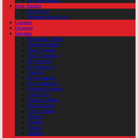
Yayın İlkelerimiz
Köşe Yazıları
Yaşar Kara
Polyanna Succi Kara
Gündem
Ekonomi
Servisler
Vizyondaki Filmler
Haftanin Filmleri
Hava Durumu
Hava Durumu 2
Yol Durumu
Yol Durumu 2
Canlı Tv
Yayın Akışları
Yayın Akışları 2
Nöbetçi Eczaneler
Canlı Borsa
Namaz Vakitleri
Puan Durumu
Kripto Paralar
Dövizler
Hisseler
Altınlar
Pariteler