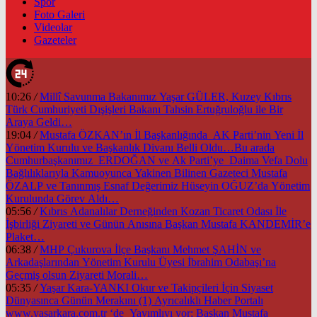
Spor
Foto Galeri
Videolar
Gazeteler
10:26
/
Millî Savunma Bakanımız Yaşar GÜLER, Kuzey Kıbrıs
Türk Cumhuriyeti Dışişleri Bakanı Tahsin Ertuğruloğlu ile Bir
Araya Geldi…
19:04
/
Mustafa ÖZKAN’ın İl Başkanlığında AK Parti’nin Yeni İl
Yönetim Kurulu ve Başkanlık Divanı Belli Oldu…Bu arada
Cumhurbaşkanımız ERDOĞAN ve Ak Parti’ye Daima Vefa Dolu
Bağlılıklarıyla Kamuoyunca Yakinen Bilinen Gazeteci Mustafa
ÖZALP ve Tanınmış Esnaf Değerimiz Hüseyin OĞUZ’da Yönetim
Kurulunda Görev Aldı…
05:56
/
Kıbrıs Adanalılar Derneğinden Kozan Ticaret Odası İle
İşbirliği Ziyareti ve Günün Anısına Başkan Mustafa KANDEMİR’e
Plaket…
06:38
/
MHP Çukurova İlçe Başkanı Mehmet ŞAHİN ve
Arkadaşlarından Yönetim Kurulu Üyesi İbrahim Odabaşı’na
Geçmiş olsun Ziyareti Morali…
05:35
/
Yaşar Kara-YANKI Okur ve Takipçileri İçin Siyaset
Dünyasınca Günün Merakını (1) Ayrıcalıklı Haber Portalı
www.yasarkara.com.tr ‘de Yayımlıyı yor; Başkan Mustafa