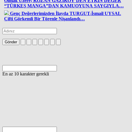
Olmak Üzere; KOZAN GAZİKÖY’DEN ETKİN DEĞER
“TÜRKEŞ MANGA”DAN KAMUOYUNA SAYGIYLA…
Genç Değerlerimizden İlayda TURGUT-İsmail UYSAL
Çifti Görkemli Bir Törenle Nişanlandı…
Gönder
En az 10 karakter gerekli