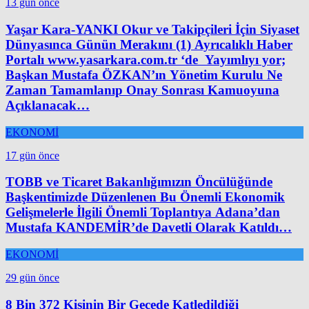
13 gün önce
Yaşar Kara-YANKI Okur ve Takipçileri İçin Siyaset
Dünyasınca Günün Merakını (1) Ayrıcalıklı Haber
Portalı www.yasarkara.com.tr ‘de Yayımlıyı yor;
Başkan Mustafa ÖZKAN’ın Yönetim Kurulu Ne
Zaman Tamamlanıp Onay Sonrası Kamuoyuna
Açıklanacak…
EKONOMİ
17 gün önce
TOBB ve Ticaret Bakanlığımızın Öncülüğünde
Başkentimizde Düzenlenen Bu Önemli Ekonomik
Gelişmelerle İlgili Önemli Toplantıya Adana’dan
Mustafa KANDEMİR’de Davetli Olarak Katıldı…
EKONOMİ
29 gün önce
8 Bin 372 Kişinin Bir Gecede Katledildiği