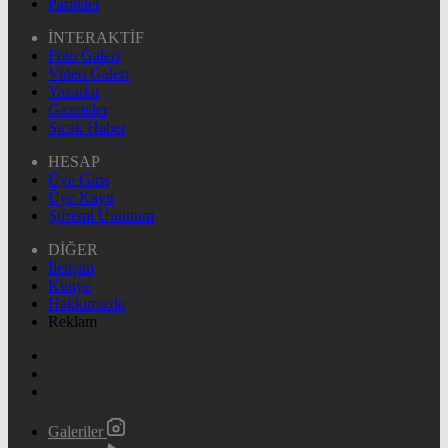
Pariteler
İNTERAKTİF
Foto Galeri
Video Galeri
Yazarlar
Gazeteler
Sıcak Haber
HESAP
Üye Giriş
Üye Kayıt
Şifremi Unuttum
DİĞER
İletişim
Künye
Hakkımızda
Reklam
Galeriler