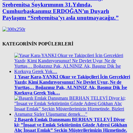
Srebrenitsa Soykırımının 31.Yılında,
Cumhurbaşkanımız ERDOĞAN’ın Duyarlı
Paylaşımı “Srebrenitsa’yı asla unutmayacağız.”
KATEGORİNİN POPÜLERLERİ
1
Yaşar Kara-YANKI Okur ve Takipçileri İçin Gerçekleri
Yazdı; Kimi Kandırıyorsunuz! Ne Devlet Uyur, Ne de
Yurttaş… Boğazınız Pak, ALNINIZ Ak, Başınız Dik İse
Korkuya Gerek Yok…
2
Başarılı Emlak Danışmanı BERHAN TELEVİ Diyor
ki; ”İnşaat ve Emlak Sektörünün Gözde Adresi Gökhan
Alıç İnşaat Emlak” Seçkin Müşterilerimizin Hizmetinde.