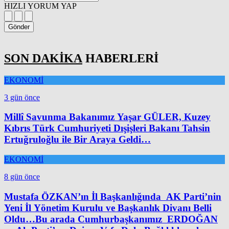
HIZLI YORUM YAP
Gönder
SON DAKİKA
HABERLERİ
EKONOMİ
3 gün önce
Millî Savunma Bakanımız Yaşar GÜLER, Kuzey
Kıbrıs Türk Cumhuriyeti Dışişleri Bakanı Tahsin
Ertuğruloğlu ile Bir Araya Geldi…
EKONOMİ
8 gün önce
Mustafa ÖZKAN’ın İl Başkanlığında AK Parti’nin
Yeni İl Yönetim Kurulu ve Başkanlık Divanı Belli
Oldu…Bu arada Cumhurbaşkanımız ERDOĞAN