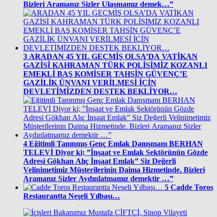
Bizleri Aramanız Sizler Ulaşmamız demek…”
3
ARADAN 45 YIL GEÇMİŞ OLSA’DA VATİKAN
GAZİSİ KAHRAMAN TÜRK POLİSİMİZ KOZANLI
EMEKLİ BAŞ KOMİSER TAHSİN GÜVENÇ’E
GAZİLİK ÜNVANI VERİLMESİ İÇİN
DEVLETİMİZDEN DESTEK BEKLİYOR…
4
Eğitimli Tanınmış Genç Emlak Danışmanı BERHAN
TELEVİ Diyor ki; ”İnşaat ve Emlak Sektörünün Gözde
Adresi Gökhan Alıç İnşaat Emlak” Siz Değerli
Velinimetimiz Müşterilerinin Daima Hizmetinde. Bizleri
Aramanız Sizler Aydınlatmamız demektir …”
5
Cadde Toros
Restaurantta Neşeli Yılbaşı…