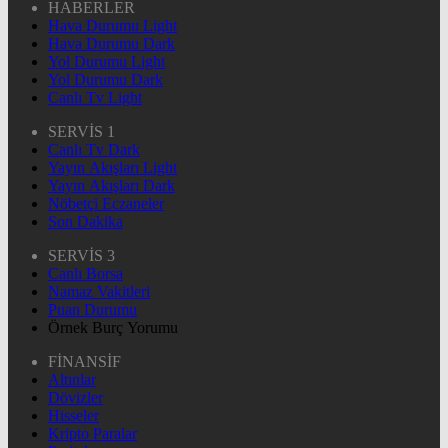
HABERLER
Hava Durumu Light
Hava Durumu Dark
Yol Durumu Light
Yol Durumu Dark
Canlı Tv Light
SERVİS 1
Canlı Tv Dark
Yayın Akışları Light
Yayın Akışları Dark
Nöbetçi Eczaneler
Son Dakika
SERVİS 3
Canlı Borsa
Namaz Vakitleri
Puan Durumu
Örnek Burç Yorumu
FİNANSİF
Altınlar
Dövizler
Hisseler
Kripto Paralar