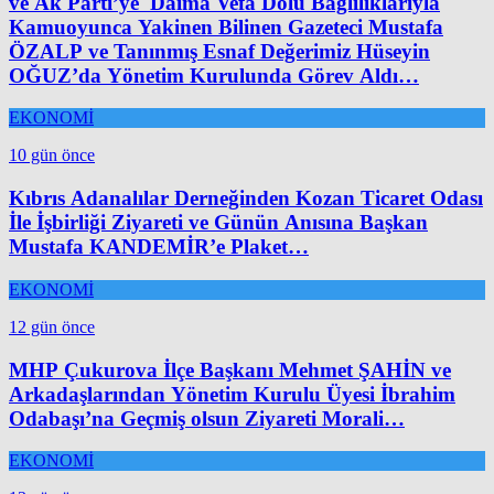
ve Ak Parti’ye Daima Vefa Dolu Bağlılıklarıyla
Kamuoyunca Yakinen Bilinen Gazeteci Mustafa
ÖZALP ve Tanınmış Esnaf Değerimiz Hüseyin
OĞUZ’da Yönetim Kurulunda Görev Aldı…
EKONOMİ
10 gün önce
Kıbrıs Adanalılar Derneğinden Kozan Ticaret Odası
İle İşbirliği Ziyareti ve Günün Anısına Başkan
Mustafa KANDEMİR’e Plaket…
EKONOMİ
12 gün önce
MHP Çukurova İlçe Başkanı Mehmet ŞAHİN ve
Arkadaşlarından Yönetim Kurulu Üyesi İbrahim
Odabaşı’na Geçmiş olsun Ziyareti Morali…
EKONOMİ