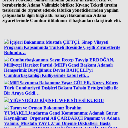
beraberinde Adana Valimizle birlikte Kıvanç Tekstil üretim
tesislerini de ziyaret ederek fabrika yöneticilerinden yapılan
çalışmalarla ilgili bilgi aldı. Sanayi Bakanımıza Adana
ziyaretlerinde Cumhur ittifakının il başkanları da iştirak etti.
İçişleri Bakanımız Mustafa ÇİFTÇİ, Sinop Vilayeti
Programı Kapsamında Türkeli İlçesinde Çeşitli Ziyaretlerde
Bulundu…
Cumhurbaşkanımız Sayın Recep Tayyip ERDOĞAN,
Milliyetçi Hareket Partisi (MHP) Genel Başkanı Adanalı
Hemşerimiz Büyüğümüz Devlet BAHÇELİ’yi
Cumhurbaşkanlığı Külliyesinde kabul etti…
Millî Savunma Bakanımız Yaşar GÜLER, Kuzey Kıbrıs
Türk Cumhuriyeti Dışişleri Bakanı Tahsin Ertuğruloğlu ile
Bir Araya Geldi…
YİĞENOĞLU KİŞİSEL WEB SİTESİ KURDU
Tarım ve Orman Bakanımız İbrahim
YUMAKLI,Jandarma Genel Komutanımız Adanalı Gurur
Kaynağımız Orgeneral Ali ÇARDAKÇI Paşamız ve Adana
Valimiz Mustafa YAVUZ’un Önemle Dikkatleri Başta