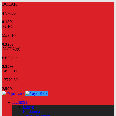
DOLAR
47,7436
0.18%
EURO
55,2510
0.32%
ALTIN(gr)
6.659,69
2,59%
BİST 100
13779.39
2,59%
Kurumsal
Künye
Hakkımda