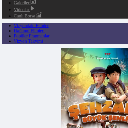
Galeriler
Videolar
Canlı Borsa
Vizyondaki Filmler
Haftanın Filmleri
Popüler Fragmanlar
Vizyon Takvimi