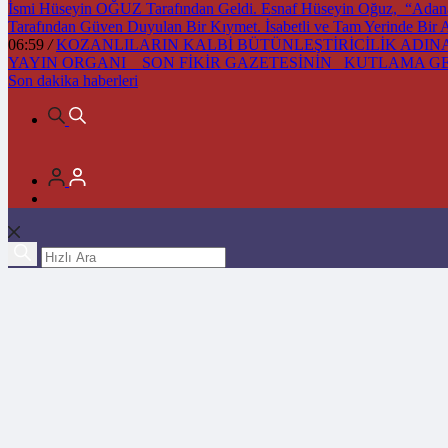
İsmi Hüseyin OĞUZ Tarafından Geldi. Esnaf Hüseyin Oğuz, “Adana’m
Tarafından Güven Duyulan Bir Kıymet. İsabetli ve Tam Yerinde Bir
06:59
/
KOZANLILARIN KALBİ BÜTÜNLEŞTİRİCİLİK ADINA 
YAYIN ORGANI SON FİKİR GAZETESİNİN KUTLAMA 
Son dakika
haberleri