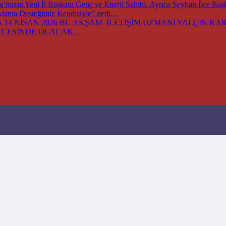
ızın Yeni İl Başkanı Genç ve Enerji Sahibi. Ayrıca Seyhan İlçe Baş
 Atama Desteğimiz Kendisiyle” dedi…
14 NİSAN 2026 BU AKŞAM İLETİŞİM UZMANI YALÇIN KARA
GECESİNDE OLACAK…