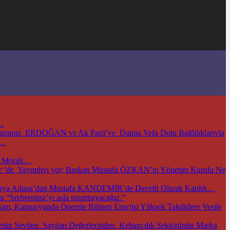
i…
kanımız ERDOĞAN ve Ak Parti’ye Daima Vefa Dolu Bağlılıklarıyla
ı…
…
i Morali…
m.tr ‘de Yayımlıyı yor; Başkan Mustafa ÖZKAN’ın Yönetim Kurulu Ne
antıya Adana’dan Mustafa KANDEMİR’de Davetli Olarak Katıldı…
 “Srebrenitsa’yı asla unutmayacağız.”
m, Kamuoyunda Önemle Bilinen Enerjisi Yüksek Takdirlere Vesile
nin Sevilen Sayılan Değerlerinden Kebapçılık Sektörünün Marka