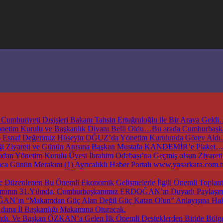
mhuriyeti Dışişleri Bakanı Tahsin Ertuğruloğlu ile Bir Araya Geld
Yönetim Kurulu ve Başkanlık Divanı Belli Oldu…Bu arada Cumhurbaş
ş Esnaf Değerimiz Hüseyin OĞUZ’da Yönetim Kurulunda Görev Ald
irliği Ziyareti ve Günün Anısına Başkan Mustafa KANDEMİR’e Plaket
an Yönetim Kurulu Üyesi İbrahim Odabaşı’na Geçmiş olsun Ziyaret
nca Günün Merakını (1) Ayrıcalıklı Haber Portalı www.yasarkara.co
e Düzenlenen Bu Önemli Ekonomik Gelişmelerle İlgili Önemli Topl
ırımının 31.Yılında, Cumhurbaşkanımız ERDOĞAN’ın Duyarlı Paylaşımı
OĞAN’ın “Makamdan Güç Alan Değil Güç Katan Olun” Anlayışına Haki
dana İl Başkanlığı Makamına Oturacak.
dı. Ve Başkan ÖZKAN’a Gelen İlk Önemli Desteklerden Biride Bölge