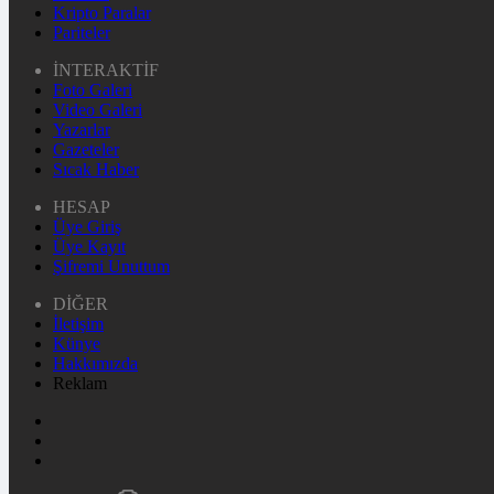
Kripto Paralar
Pariteler
İNTERAKTİF
Foto Galeri
Video Galeri
Yazarlar
Gazeteler
Sıcak Haber
HESAP
Üye Giriş
Üye Kayıt
Şifremi Unuttum
DİĞER
İletişim
Künye
Hakkımızda
Reklam