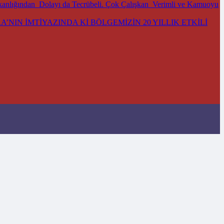
kanlığından Dolayı da Tecrübeli. Çok Çalışkan Verimli ve Kamuoyu
’NIN İMTİYAZINDA Kİ BÖLGEMİZİN 20 YILLIK ETKİLİ