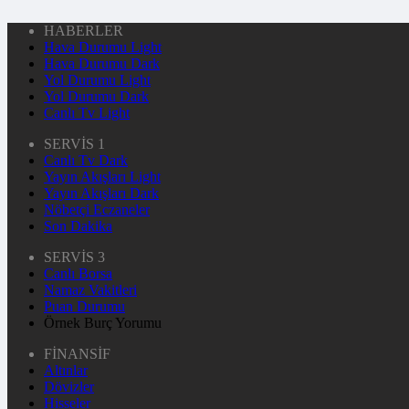
HABERLER
Hava Durumu Light
Hava Durumu Dark
Yol Durumu Light
Yol Durumu Dark
Canlı Tv Light
SERVİS 1
Canlı Tv Dark
Yayın Akışları Light
Yayın Akışları Dark
Nöbetçi Eczaneler
Son Dakika
SERVİS 3
Canlı Borsa
Namaz Vakitleri
Puan Durumu
Örnek Burç Yorumu
FİNANSİF
Altınlar
Dövizler
Hisseler