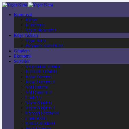
Kurumsal
Künye
Hakkımda
Yayın İlkelerimiz
Köşe Yazıları
Yaşar Kara
Polyanna Succi Kara
Gündem
Ekonomi
Servisler
Vizyondaki Filmler
Haftanin Filmleri
Hava Durumu
Hava Durumu 2
Yol Durumu
Yol Durumu 2
Canlı Tv
Yayın Akışları
Yayın Akışları 2
Nöbetçi Eczaneler
Canlı Borsa
Namaz Vakitleri
Puan Durumu