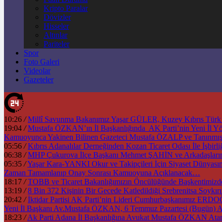
Kripto Paralar
Dövizler
Hisseler
Altınlar
Pariteler
Spor
Foto Galeri
Videolar
Gazeteler
10:26
/
Millî Savunma Bakanımız Yaşar GÜLER, Kuzey Kıbrıs Türk Cu
19:04
/
Mustafa ÖZKAN’ın İl Başkanlığında AK Parti’nin Yeni İl 
Kamuoyunca Yakinen Bilinen Gazeteci Mustafa ÖZALP ve Tanınmı
05:56
/
Kıbrıs Adanalılar Derneğinden Kozan Ticaret Odası İle İşb
06:38
/
MHP Çukurova İlçe Başkanı Mehmet ŞAHİN ve Arkadaşlarınd
05:35
/
Yaşar Kara-YANKI Okur ve Takipçileri İçin Siyaset Dünyası
Zaman Tamamlanıp Onay Sonrası Kamuoyuna Açıklanacak…
18:17
/
TOBB ve Ticaret Bakanlığımızın Öncülüğünde Başkentimizd
13:19
/
8 Bin 372 Kişinin Bir Gecede Katledildiği Srebrenitsa Soyk
20:42
/
İktidar Partisi AK Parti’nin Lideri Cumhurbaşkanımız ERD
Yeni İl Başkanı Av.Mustafa ÖZKAN, 6 Temmuz Pazartesi (Bugün) A
18:23
/
Ak Parti Adana İl Başkanlığına Avukat Mustafa ÖZKAN Atan