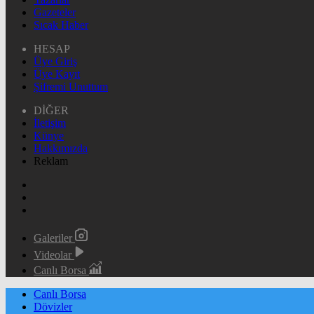
Gazeteler
Sıcak Haber
HESAP
Üye Giriş
Üye Kayıt
Şifremi Unuttum
DİĞER
İletişim
Künye
Hakkımızda
Reklam
Galeriler
Videolar
Canlı Borsa
Canlı Borsa
Dövizler