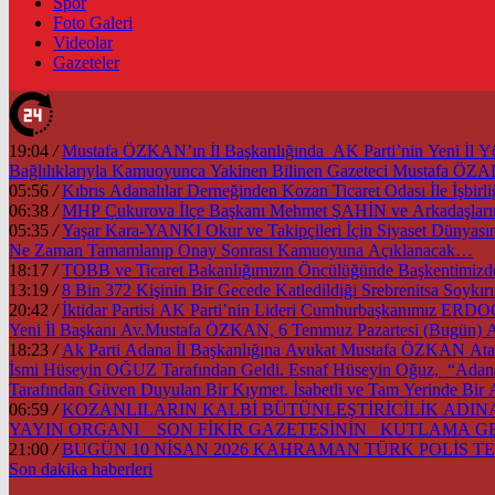
Spor
Foto Galeri
Videolar
Gazeteler
19:04
/
Mustafa ÖZKAN’ın İl Başkanlığında AK Parti’nin Yeni İl
Bağlılıklarıyla Kamuoyunca Yakinen Bilinen Gazeteci Mustafa Ö
05:56
/
Kıbrıs Adanalılar Derneğinden Kozan Ticaret Odası İle İşb
06:38
/
MHP Çukurova İlçe Başkanı Mehmet ŞAHİN ve Arkadaşlarınd
05:35
/
Yaşar Kara-YANKI Okur ve Takipçileri İçin Siyaset Dünyası
Ne Zaman Tamamlanıp Onay Sonrası Kamuoyuna Açıklanacak…
18:17
/
13:19
/
8 Bin 372 Kişinin Bir Gecede Katledildiği Srebrenitsa Soyk
20:42
/
İktidar Partisi AK Parti’nin Lideri Cumhurbaşkanımız ER
Yeni İl Başkanı Av.Mustafa ÖZKAN, 6 Temmuz Pazartesi (Bugün) A
18:23
/
Ak Parti Adana İl Başkanlığına Avukat Mustafa ÖZKAN Atan
İsmi Hüseyin OĞUZ Tarafından Geldi. Esnaf Hüseyin Oğuz, “Adana’m
Tarafından Güven Duyulan Bir Kıymet. İsabetli ve Tam Yerinde Bir
06:59
/
KOZANLILARIN KALBİ BÜTÜNLEŞTİRİCİLİK ADINA 
YAYIN ORGANI SON FİKİR GAZETESİNİN KUTLAMA 
21:00
/
BUGÜN 10 NİSAN 2026 KAHRAMAN TÜRK POLİS TE
Son dakika
haberleri