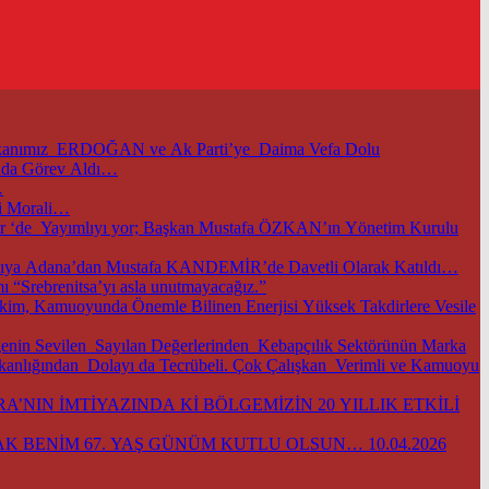
başkanımız ERDOĞAN ve Ak Parti’ye Daima Vefa Dolu
unda Görev Aldı…
…
i Morali…
m.tr ‘de Yayımlıyı yor; Başkan Mustafa ÖZKAN’ın Yönetim Kurulu
TOBB ve Ticaret Bakanlığımızın Öncülüğünde Başkentimizde Düzenlenen Bu Önemli Ekonomik Gelişmelerle İlgili Önemli Toplantıya Adana’dan Mustafa KANDEMİR’de Davetli Olarak Katıldı…
 “Srebrenitsa’yı asla unutmayacağız.”
im, Kamuoyunda Önemle Bilinen Enerjisi Yüksek Takdirlere Vesile
nin Sevilen Sayılan Değerlerinden Kebapçılık Sektörünün Marka
şkanlığından Dolayı da Tecrübeli. Çok Çalışkan Verimli ve Kamuoyu
’NIN İMTİYAZINDA Kİ BÖLGEMİZİN 20 YILLIK ETKİLİ
K BENİM 67. YAŞ GÜNÜM KUTLU OLSUN… 10.04.2026