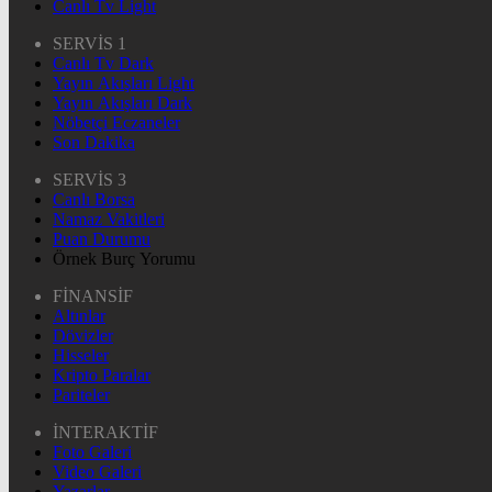
Canlı Tv Light
SERVİS 1
Canlı Tv Dark
Yayın Akışları Light
Yayın Akışları Dark
Nöbetçi Eczaneler
Son Dakika
SERVİS 3
Canlı Borsa
Namaz Vakitleri
Puan Durumu
Örnek Burç Yorumu
FİNANSİF
Altınlar
Dövizler
Hisseler
Kripto Paralar
Pariteler
İNTERAKTİF
Foto Galeri
Video Galeri
Yazarlar