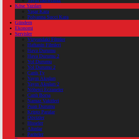
Yayın İlkelerimiz
Köşe Yazıları
Yaşar Kara
Polyanna Succi Kara
Gündem
Ekonomi
Servisler
Vizyondaki Filmler
Haftanin Filmleri
Hava Durumu
Hava Durumu 2
Yol Durumu
Yol Durumu 2
Canlı Tv
Yayın Akışları
Yayın Akışları 2
Nöbetçi Eczaneler
Canlı Borsa
Namaz Vakitleri
Puan Durumu
Kripto Paralar
Dövizler
Hisseler
Altınlar
Pariteler