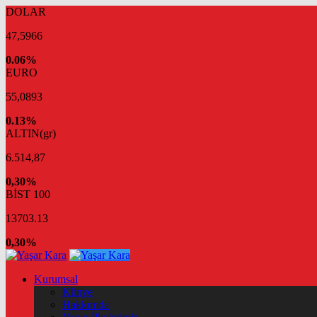
DOLAR
47,5966
0.06%
EURO
55,0893
0.13%
ALTIN(gr)
6.514,87
0,30%
BİST 100
13703.13
0,30%
Kurumsal
Künye
Hakkımda