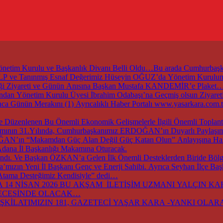
 Yönetim Kurulu ve Başkanlık Divanı Belli Oldu…Bu arada Cumhur
ZALP ve Tanınmış Esnaf Değerimiz Hüseyin OĞUZ’da Yönetim Kurul
irliği Ziyareti ve Günün Anısına Başkan Mustafa KANDEMİR’e Plaket
an Yönetim Kurulu Üyesi İbrahim Odabaşı’na Geçmiş olsun Ziyaret
nca Günün Merakını (1) Ayrıcalıklı Haber Portalı www.yasarkara.co
ırımının 31.Yılında, Cumhurbaşkanımız ERDOĞAN’ın Duyarlı Paylaşımı
DOĞAN’ın “Makamdan Güç Alan Değil Güç Katan Olun” Anlayışına Hak
dana İl Başkanlığı Makamına Oturacak.
dı. Ve Başkan ÖZKAN’a Gelen İlk Önemli Desteklerden Biride Bölge
ızın Yeni İl Başkanı Genç ve Enerji Sahibi. Ayrıca Seyhan İlçe Ba
 Atama Desteğimiz Kendisiyle” dedi…
14 NİSAN 2026 BU AKŞAM İLETİŞİM UZMANI YALÇIN KARA
GECESİNDE OLACAK…
ŞKİLATIMIZIN 181, GAZETECİ YAŞAR KARA -YANKI OLARA