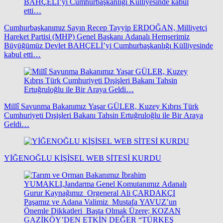
Cumhurbaşkanımız Sayın Recep Tayyip ERDOĞAN, Milliyetçi
Hareket Partisi (MHP) Genel Başkanı Adanalı Hemşerimiz
Büyüğümüz Devlet BAHÇELİ’yi Cumhurbaşkanlığı Külliyesinde
kabul etti…
Millî Savunma Bakanımız Yaşar GÜLER, Kuzey Kıbrıs Türk
Cumhuriyeti Dışişleri Bakanı Tahsin Ertuğruloğlu ile Bir Araya
Geldi…
YİĞENOĞLU KİŞİSEL WEB SİTESİ KURDU