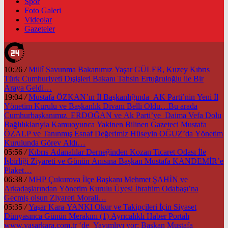
Spor
Foto Galeri
Videolar
Gazeteler
10:26
/
Millî Savunma Bakanımız Yaşar GÜLER, Kuzey Kıbrıs
Türk Cumhuriyeti Dışişleri Bakanı Tahsin Ertuğruloğlu ile Bir
Araya Geldi…
19:04
/
Mustafa ÖZKAN’ın İl Başkanlığında AK Parti’nin Yeni İl
Yönetim Kurulu ve Başkanlık Divanı Belli Oldu…Bu arada
Cumhurbaşkanımız ERDOĞAN ve Ak Parti’ye Daima Vefa Dolu
Bağlılıklarıyla Kamuoyunca Yakinen Bilinen Gazeteci Mustafa
ÖZALP ve Tanınmış Esnaf Değerimiz Hüseyin OĞUZ’da Yönetim
Kurulunda Görev Aldı…
05:56
/
Kıbrıs Adanalılar Derneğinden Kozan Ticaret Odası İle
İşbirliği Ziyareti ve Günün Anısına Başkan Mustafa KANDEMİR’e
Plaket…
06:38
/
MHP Çukurova İlçe Başkanı Mehmet ŞAHİN ve
Arkadaşlarından Yönetim Kurulu Üyesi İbrahim Odabaşı’na
Geçmiş olsun Ziyareti Morali…
05:35
/
Yaşar Kara-YANKI Okur ve Takipçileri İçin Siyaset
Dünyasınca Günün Merakını (1) Ayrıcalıklı Haber Portalı
www.yasarkara.com.tr ‘de Yayımlıyı yor; Başkan Mustafa