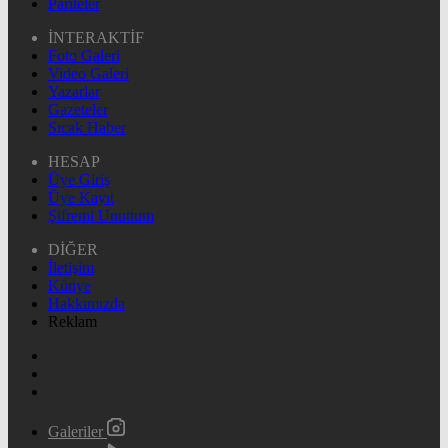
Pariteler
İNTERAKTİF
Foto Galeri
Video Galeri
Yazarlar
Gazeteler
Sıcak Haber
HESAP
Üye Giriş
Üye Kayıt
Şifremi Unuttum
DİĞER
İletişim
Künye
Hakkımızda
Reklam
Galeriler