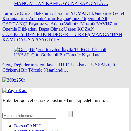
Tarım ve Orman Bakanımız İbrahim YUMAKLI,Jandarma Genel
Komutanımız Adanalı Gurur Kaynağımız Orgeneral Ali
ÇARDAKÇI Paşamız ve Adana Valimiz Mustafa YAVUZ’un
Önemle Dikkatleri Başta Olmak Üzere; KOZAN
GAZİKÖY’DEN ETKİN DEĞER “TÜRKEŞ MANGA”DAN
KAMUOYUNA SAYGIYLA…
Genç Değerlerimizden İlayda TURGUT-İsmail UYSAL Çifti
Görkemli Bir Törenle Nişanlandı…
Haberleri güncel olarak e-postanızdan takip edebilirsiniz !
Borsa
CANLI