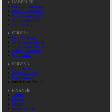
HABERLER
Hava Durumu Light
Hava Durumu Dark
Yol Durumu Light
Yol Durumu Dark
Canlı Tv Light
SERVİS 1
Canlı Tv Dark
Yayın Akışları Light
Yayın Akışları Dark
Nöbetçi Eczaneler
Son Dakika
SERVİS 3
Canlı Borsa
Namaz Vakitleri
Puan Durumu
Örnek Burç Yorumu
FİNANSİF
Altınlar
Dövizler
Hisseler
Kripto Paralar