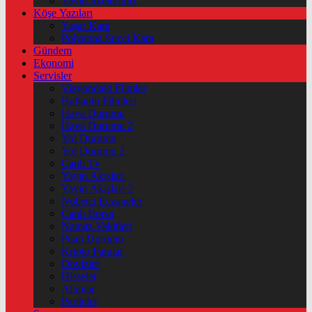
Yayın İlkelerimiz
Köşe Yazıları
Yaşar Kara
Polyanna Succi Kara
Gündem
Ekonomi
Servisler
Vizyondaki Filmler
Haftanin Filmleri
Hava Durumu
Hava Durumu 2
Yol Durumu
Yol Durumu 2
Canlı Tv
Yayın Akışları
Yayın Akışları 2
Nöbetçi Eczaneler
Canlı Borsa
Namaz Vakitleri
Puan Durumu
Kripto Paralar
Dövizler
Hisseler
Altınlar
Pariteler