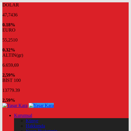
DOLAR
47,7436
0.18%
EURO
55,2510
0.32%
ALTIN(gr)
6.659,69
2,59%
BİST 100
13779.39
2,59%
Kurumsal
Künye
Hakkımda