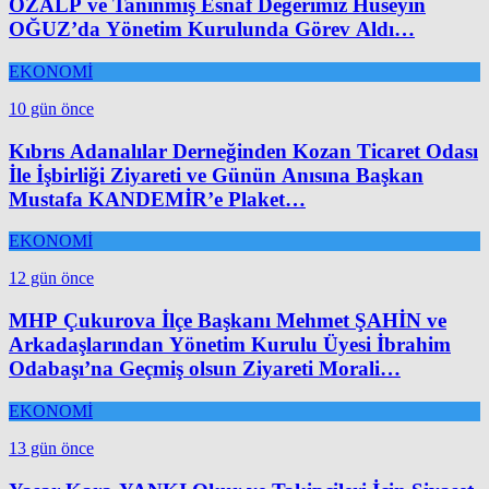
ÖZALP ve Tanınmış Esnaf Değerimiz Hüseyin
OĞUZ’da Yönetim Kurulunda Görev Aldı…
EKONOMİ
10 gün önce
Kıbrıs Adanalılar Derneğinden Kozan Ticaret Odası
İle İşbirliği Ziyareti ve Günün Anısına Başkan
Mustafa KANDEMİR’e Plaket…
EKONOMİ
12 gün önce
MHP Çukurova İlçe Başkanı Mehmet ŞAHİN ve
Arkadaşlarından Yönetim Kurulu Üyesi İbrahim
Odabaşı’na Geçmiş olsun Ziyareti Morali…
EKONOMİ
13 gün önce