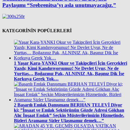
Paylaşımı “Srebrenitsa’yı asla unutmayacağız.”
KATEGORİNİN POPÜLERLERİ
1
Yaşar Kara-YANKI Okur ve Takipçileri İçin Gerçekleri
Yazdı; Kimi Kandırıyorsunuz! Ne Devlet Uyur, Ne de
Yurttaş… Boğazınız Pak, ALNINIZ Ak, Başınız Dik İse
Korkuya Gerek Yok…
2
Başarılı Emlak Danışmanı BERHAN TELEVİ Diyor
ki; ”İnşaat ve Emlak Sektörünün Gözde Adresi Gökhan
Alıç İnşaat Emlak” Seçkin Müşterilerimizin Hizmetinde.
Bizleri Aramanız Sizler Ulaşmamız demek…”