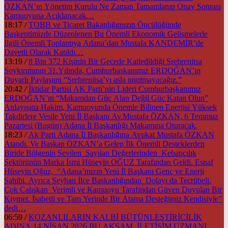
ÖZKAN’ın Yönetim Kurulu Ne Zaman Tamamlanıp Onay Sonrası
Kamuoyuna Açıklanacak…
18:17
/
TOBB ve Ticaret Bakanlığımızın Öncülüğünde
Başkentimizde Düzenlenen Bu Önemli Ekonomik Gelişmelerle
İlgili Önemli Toplantıya Adana’dan Mustafa KANDEMİR’de
Davetli Olarak Katıldı…
13:19
/
8 Bin 372 Kişinin Bir Gecede Katledildiği Srebrenitsa
Soykırımının 31.Yılında, Cumhurbaşkanımız ERDOĞAN’ın
Duyarlı Paylaşımı “Srebrenitsa’yı asla unutmayacağız.”
20:42
/
İktidar Partisi AK Parti’nin Lideri Cumhurbaşkanımız
ERDOĞAN’ın “Makamdan Güç Alan Değil Güç Katan Olun”
Anlayışına Hakim, Kamuoyunda Önemle Bilinen Enerjisi Yüksek
Takdirlere Vesile Yeni İl Başkanı Av.Mustafa ÖZKAN, 6 Temmuz
Pazartesi (Bugün) Adana İl Başkanlığı Makamına Oturacak.
18:23
/
Ak Parti Adana İl Başkanlığına Avukat Mustafa ÖZKAN
Atandı. Ve Başkan ÖZKAN’a Gelen İlk Önemli Desteklerden
Biride Bölgenin Sevilen Sayılan Değerlerinden Kebapçılık
Sektörünün Marka İsmi Hüseyin OĞUZ Tarafından Geldi. Esnaf
Hüseyin Oğuz, “Adana’mızın Yeni İl Başkanı Genç ve Enerji
Sahibi. Ayrıca Seyhan İlçe Başkanlığından Dolayı da Tecrübeli.
Çok Çalışkan Verimli ve Kamuoyu Tarafından Güven Duyulan Bir
Kıymet. İsabetli ve Tam Yerinde Bir Atama Desteğimiz Kendisiyle”
dedi…
06:59
/
KOZANLILARIN KALBİ BÜTÜNLEŞTİRİCİLİK
ADINA 14 NİSAN 2026 BU AKŞAM İLETİŞİM UZMANI