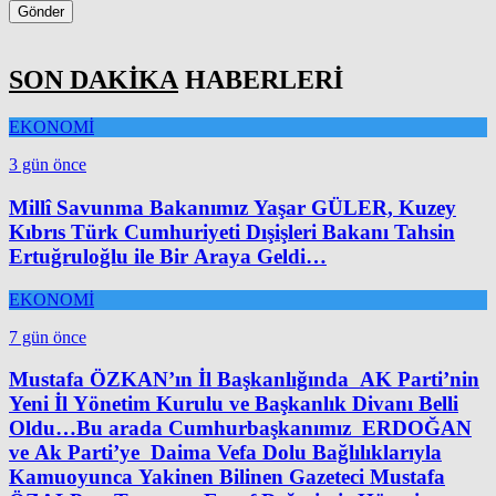
Gönder
SON DAKİKA
HABERLERİ
EKONOMİ
3 gün önce
Millî Savunma Bakanımız Yaşar GÜLER, Kuzey
Kıbrıs Türk Cumhuriyeti Dışişleri Bakanı Tahsin
Ertuğruloğlu ile Bir Araya Geldi…
EKONOMİ
7 gün önce
Mustafa ÖZKAN’ın İl Başkanlığında AK Parti’nin
Yeni İl Yönetim Kurulu ve Başkanlık Divanı Belli
Oldu…Bu arada Cumhurbaşkanımız ERDOĞAN
ve Ak Parti’ye Daima Vefa Dolu Bağlılıklarıyla
Kamuoyunca Yakinen Bilinen Gazeteci Mustafa