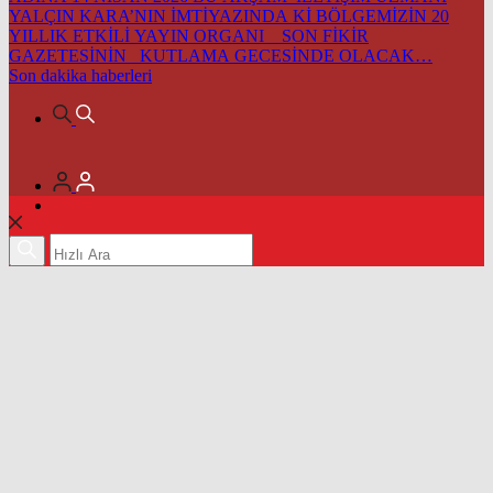
YALÇIN KARA’NIN İMTİYAZINDA Kİ BÖLGEMİZİN 20
YILLIK ETKİLİ YAYIN ORGANI SON FİKİR
GAZETESİNİN KUTLAMA GECESİNDE OLACAK…
Son dakika
haberleri