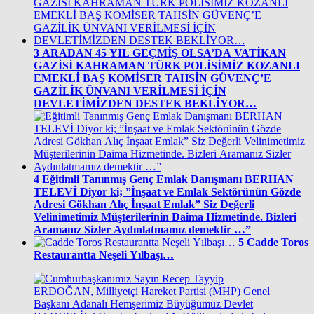
3
ARADAN 45 YIL GEÇMİŞ OLSA’DA VATİKAN
GAZİSİ KAHRAMAN TÜRK POLİSİMİZ KOZANLI
EMEKLİ BAŞ KOMİSER TAHSİN GÜVENÇ’E
GAZİLİK ÜNVANI VERİLMESİ İÇİN
DEVLETİMİZDEN DESTEK BEKLİYOR…
4
Eğitimli Tanınmış Genç Emlak Danışmanı BERHAN
TELEVİ Diyor ki; ”İnşaat ve Emlak Sektörünün Gözde
Adresi Gökhan Alıç İnşaat Emlak” Siz Değerli
Velinimetimiz Müşterilerinin Daima Hizmetinde. Bizleri
Aramanız Sizler Aydınlatmamız demektir …”
5
Cadde Toros
Restaurantta Neşeli Yılbaşı…