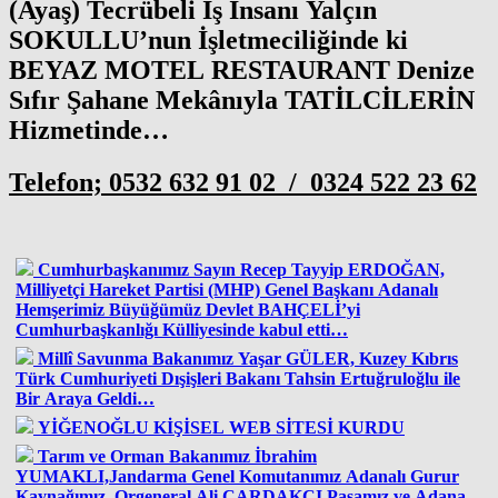
(Ayaş) Tecrübeli İş İnsanı Yalçın
SOKULLU’nun İşletmeciliğinde ki
BEYAZ MOTEL RESTAURANT Denize
Sıfır Şahane Mekânıyla TATİLCİLERİN
Hizmetinde…
Telefon; 0532 632 91 02 / 0324 522 23 62
Cumhurbaşkanımız Sayın Recep Tayyip ERDOĞAN,
Milliyetçi Hareket Partisi (MHP) Genel Başkanı Adanalı
Hemşerimiz Büyüğümüz Devlet BAHÇELİ’yi
Cumhurbaşkanlığı Külliyesinde kabul etti…
Millî Savunma Bakanımız Yaşar GÜLER, Kuzey Kıbrıs
Türk Cumhuriyeti Dışişleri Bakanı Tahsin Ertuğruloğlu ile
Bir Araya Geldi…
YİĞENOĞLU KİŞİSEL WEB SİTESİ KURDU
Tarım ve Orman Bakanımız İbrahim
YUMAKLI,Jandarma Genel Komutanımız Adanalı Gurur
Kaynağımız Orgeneral Ali ÇARDAKÇI Paşamız ve Adana