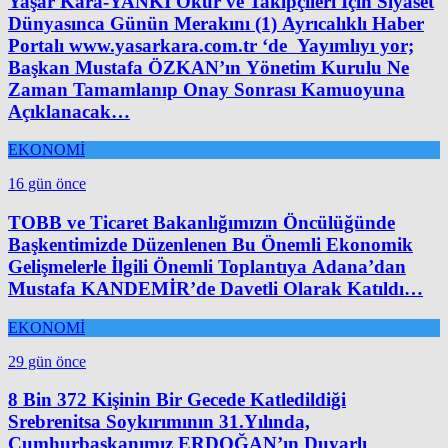
Yaşar Kara-YANKI Okur ve Takipçileri İçin Siyaset
Dünyasınca Günün Merakını (1) Ayrıcalıklı Haber
Portalı www.yasarkara.com.tr ‘de Yayımlıyı yor;
Başkan Mustafa ÖZKAN’ın Yönetim Kurulu Ne
Zaman Tamamlanıp Onay Sonrası Kamuoyuna
Açıklanacak…
EKONOMİ
16 gün önce
TOBB ve Ticaret Bakanlığımızın Öncülüğünde
Başkentimizde Düzenlenen Bu Önemli Ekonomik
Gelişmelerle İlgili Önemli Toplantıya Adana’dan
Mustafa KANDEMİR’de Davetli Olarak Katıldı…
EKONOMİ
29 gün önce
8 Bin 372 Kişinin Bir Gecede Katledildiği
Srebrenitsa Soykırımının 31.Yılında,
Cumhurbaşkanımız ERDOĞAN’ın Duyarlı