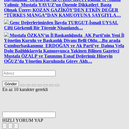
Valimiz Mustafa YAVUZ’un Önemle Dikkatleri Başta
Olmak Üzere; KOZAN GAZİKÖY’DEN ETKİN DEĞER
“TÜRKEŞ MANGA”DAN KAMUOYUNA SAYGIYLA…
Genç Değerlerimizden İlayda TURGUT-İsmail UYSAL
Çifti Görkemli Bir Törenle Nişanlandı…
Mustafa ÖZKAN’ın İl Başkanlığında AK Parti’nin Yeni İl
Yönetim Kurulu ve Başkanlık Divanı Belli Oldu…Bu arada
Cumhurbaşkanımız ERDOĞAN ve Ak Parti’ye Daima Vefa
Dolu Bağlılıklarıyla Kamuoyunca Yakinen Bilinen Gazeteci
Mustafa ÖZALP ve Tanınmış Esnaf Değerimiz Hüseyin
OĞUZ’da Yönetim Kurulunda Görev Aldı…
Gönder
En az 10 karakter gerekli
HIZLI YORUM YAP