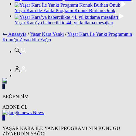
Yaşar Kara İle Yankı Programı Konuk Burhan Onuk
Yaşar Kara’ya habercilikte 44. yıl kutlama mesajları
Anasayfa
/
Yaşar Kara Yankı
/
Yaşar Kara İle Yankı Programının
Konuğu Ziyaeddin Yağcı
0
BEĞENDİM
ABONE OL
News
0
YAŞAR KARA İLE YANKI PROGRAMI NIN KONUĞU
ZİYAEDDİN YAĞCI