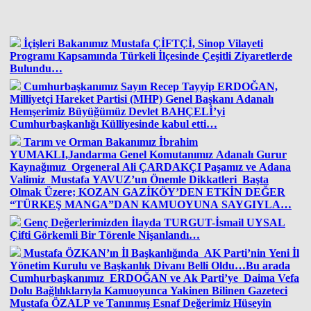
İçişleri Bakanımız Mustafa ÇİFTÇİ, Sinop Vilayeti
Programı Kapsamında Türkeli İlçesinde Çeşitli Ziyaretlerde
Bulundu…
Cumhurbaşkanımız Sayın Recep Tayyip ERDOĞAN,
Milliyetçi Hareket Partisi (MHP) Genel Başkanı Adanalı
Hemşerimiz Büyüğümüz Devlet BAHÇELİ’yi
Cumhurbaşkanlığı Külliyesinde kabul etti…
Tarım ve Orman Bakanımız İbrahim
YUMAKLI,Jandarma Genel Komutanımız Adanalı Gurur
Kaynağımız Orgeneral Ali ÇARDAKÇI Paşamız ve Adana
Valimiz Mustafa YAVUZ’un Önemle Dikkatleri Başta
Olmak Üzere; KOZAN GAZİKÖY’DEN ETKİN DEĞER
“TÜRKEŞ MANGA”DAN KAMUOYUNA SAYGIYLA…
Genç Değerlerimizden İlayda TURGUT-İsmail UYSAL
Çifti Görkemli Bir Törenle Nişanlandı…
Mustafa ÖZKAN’ın İl Başkanlığında AK Parti’nin Yeni İl
Yönetim Kurulu ve Başkanlık Divanı Belli Oldu…Bu arada
Cumhurbaşkanımız ERDOĞAN ve Ak Parti’ye Daima Vefa
Dolu Bağlılıklarıyla Kamuoyunca Yakinen Bilinen Gazeteci
Mustafa ÖZALP ve Tanınmış Esnaf Değerimiz Hüseyin