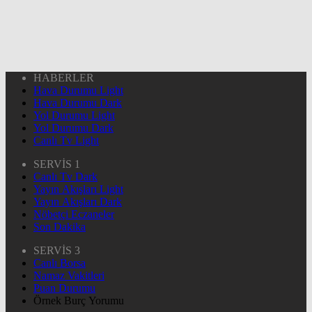
HABERLER
Hava Durumu Light
Hava Durumu Dark
Yol Durumu Light
Yol Durumu Dark
Canlı Tv Light
SERVİS 1
Canlı Tv Dark
Yayın Akışları Light
Yayın Akışları Dark
Nöbetçi Eczaneler
Son Dakika
SERVİS 3
Canlı Borsa
Namaz Vakitleri
Puan Durumu
Örnek Burç Yorumu