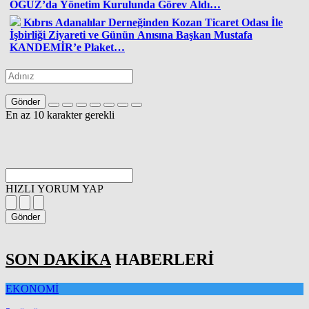
OĞUZ’da Yönetim Kurulunda Görev Aldı…
Kıbrıs Adanalılar Derneğinden Kozan Ticaret Odası İle
İşbirliği Ziyareti ve Günün Anısına Başkan Mustafa
KANDEMİR’e Plaket…
Gönder
En az 10 karakter gerekli
HIZLI YORUM YAP
Gönder
SON DAKİKA
HABERLERİ
EKONOMİ