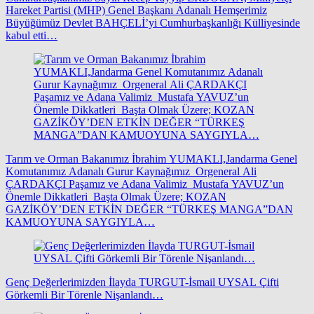
Hareket Partisi (MHP) Genel Başkanı Adanalı Hemşerimiz
Büyüğümüz Devlet BAHÇELİ’yi Cumhurbaşkanlığı Külliyesinde
kabul etti…
Tarım ve Orman Bakanımız İbrahim YUMAKLI,Jandarma Genel
Komutanımız Adanalı Gurur Kaynağımız Orgeneral Ali
ÇARDAKÇI Paşamız ve Adana Valimiz Mustafa YAVUZ’un
Önemle Dikkatleri Başta Olmak Üzere; KOZAN
GAZİKÖY’DEN ETKİN DEĞER “TÜRKEŞ MANGA”DAN
KAMUOYUNA SAYGIYLA…
Genç Değerlerimizden İlayda TURGUT-İsmail UYSAL Çifti
Görkemli Bir Törenle Nişanlandı…