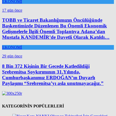
EKONOMİ
17 gün önce
TOBB ve Ticaret Bakanlığımızın Öncülüğünde
Başkentimizde Düzenlenen Bu Önemli Ekonomik
Gelişmelerle İlgili Önemli Toplantıya Adana’dan
Mustafa KANDEMİR’de Davetli Olarak Katıldı…
EKONOMİ
29 gün önce
8 Bin 372 Kişinin Bir Gecede Katledildiği
Srebrenitsa Soykırımının 31.Yılında,
Cumhurbaşkanımız ERDOĞAN’ın Duyarlı
Paylaşımı “Srebrenitsa’yı asla unutmayacağız.”
KATEGORİNİN POPÜLERLERİ