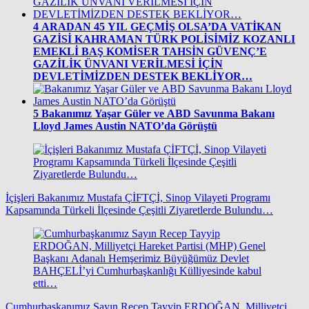
4
ARADAN 45 YIL GEÇMİŞ OLSA’DA VATİKAN
GAZİSİ KAHRAMAN TÜRK POLİSİMİZ KOZANLI
EMEKLİ BAŞ KOMİSER TAHSİN GÜVENÇ’E
GAZİLİK ÜNVANI VERİLMESİ İÇİN
DEVLETİMİZDEN DESTEK BEKLİYOR…
5
Bakanımız Yaşar Güler ve ABD Savunma Bakanı
Lloyd James Austin NATO’da Görüştü
İçişleri Bakanımız Mustafa ÇİFTÇİ, Sinop Vilayeti Programı
Kapsamında Türkeli İlçesinde Çeşitli Ziyaretlerde Bulundu…
Cumhurbaşkanımız Sayın Recep Tayyip ERDOĞAN, Milliyetçi