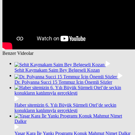
Benzer Videolar
Şehit Kaymakam Saim Bey Belgeseli Kozan
Dr. Polyanna Succi 15 Temmuz İçin Önemli Sözler
Haber sitemizin 6. Yılı Büyük Sürmeli Otel’de seçkin
konukların katılımıyla gerçekleşti
Yaşar Kara İle Yankı Programı Konuk Mahmut Nimet Dalkır