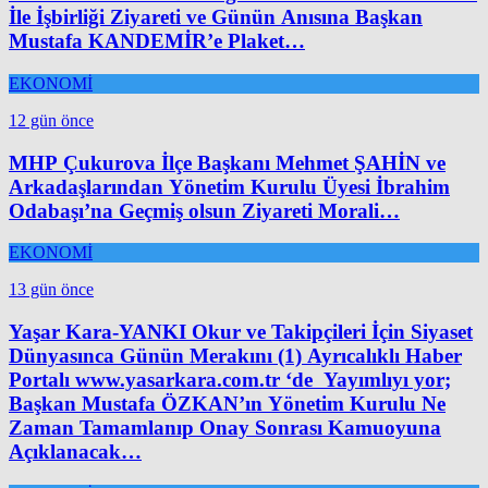
İle İşbirliği Ziyareti ve Günün Anısına Başkan
Mustafa KANDEMİR’e Plaket…
EKONOMİ
12 gün önce
MHP Çukurova İlçe Başkanı Mehmet ŞAHİN ve
Arkadaşlarından Yönetim Kurulu Üyesi İbrahim
Odabaşı’na Geçmiş olsun Ziyareti Morali…
EKONOMİ
13 gün önce
Yaşar Kara-YANKI Okur ve Takipçileri İçin Siyaset
Dünyasınca Günün Merakını (1) Ayrıcalıklı Haber
Portalı www.yasarkara.com.tr ‘de Yayımlıyı yor;
Başkan Mustafa ÖZKAN’ın Yönetim Kurulu Ne
Zaman Tamamlanıp Onay Sonrası Kamuoyuna
Açıklanacak…