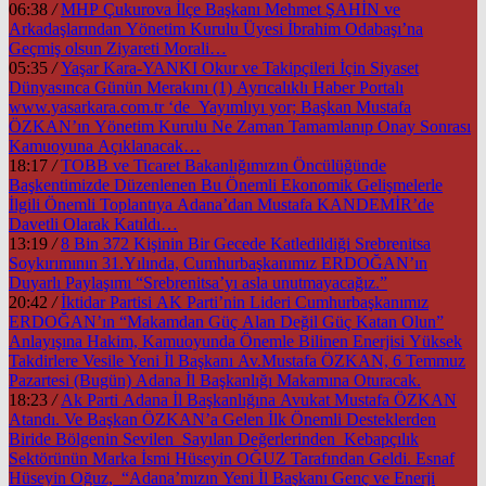
06:38
/
MHP Çukurova İlçe Başkanı Mehmet ŞAHİN ve
Arkadaşlarından Yönetim Kurulu Üyesi İbrahim Odabaşı’na
Geçmiş olsun Ziyareti Morali…
05:35
/
Yaşar Kara-YANKI Okur ve Takipçileri İçin Siyaset
Dünyasınca Günün Merakını (1) Ayrıcalıklı Haber Portalı
www.yasarkara.com.tr ‘de Yayımlıyı yor; Başkan Mustafa
ÖZKAN’ın Yönetim Kurulu Ne Zaman Tamamlanıp Onay Sonrası
Kamuoyuna Açıklanacak…
18:17
/
TOBB ve Ticaret Bakanlığımızın Öncülüğünde
Başkentimizde Düzenlenen Bu Önemli Ekonomik Gelişmelerle
İlgili Önemli Toplantıya Adana’dan Mustafa KANDEMİR’de
Davetli Olarak Katıldı…
13:19
/
8 Bin 372 Kişinin Bir Gecede Katledildiği Srebrenitsa
Soykırımının 31.Yılında, Cumhurbaşkanımız ERDOĞAN’ın
Duyarlı Paylaşımı “Srebrenitsa’yı asla unutmayacağız.”
20:42
/
İktidar Partisi AK Parti’nin Lideri Cumhurbaşkanımız
ERDOĞAN’ın “Makamdan Güç Alan Değil Güç Katan Olun”
Anlayışına Hakim, Kamuoyunda Önemle Bilinen Enerjisi Yüksek
Takdirlere Vesile Yeni İl Başkanı Av.Mustafa ÖZKAN, 6 Temmuz
Pazartesi (Bugün) Adana İl Başkanlığı Makamına Oturacak.
18:23
/
Ak Parti Adana İl Başkanlığına Avukat Mustafa ÖZKAN
Atandı. Ve Başkan ÖZKAN’a Gelen İlk Önemli Desteklerden
Biride Bölgenin Sevilen Sayılan Değerlerinden Kebapçılık
Sektörünün Marka İsmi Hüseyin OĞUZ Tarafından Geldi. Esnaf
Hüseyin Oğuz, “Adana’mızın Yeni İl Başkanı Genç ve Enerji