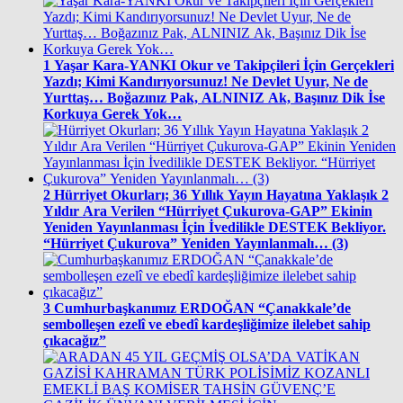
1
Yaşar Kara-YANKI Okur ve Takipçileri İçin Gerçekleri
Yazdı; Kimi Kandırıyorsunuz! Ne Devlet Uyur, Ne de
Yurttaş… Boğazınız Pak, ALNINIZ Ak, Başınız Dik İse
Korkuya Gerek Yok…
2
Hürriyet Okurları; 36 Yıllık Yayın Hayatına Yaklaşık 2
Yıldır Ara Verilen “Hürriyet Çukurova-GAP” Ekinin
Yeniden Yayınlanması İçin İvedilikle DESTEK Bekliyor.
“Hürriyet Çukurova” Yeniden Yayınlanmalı… (3)
3
Cumhurbaşkanımız ERDOĞAN “Çanakkale’de
sembolleşen ezelî ve ebedî kardeşliğimize ilelebet sahip
çıkacağız”