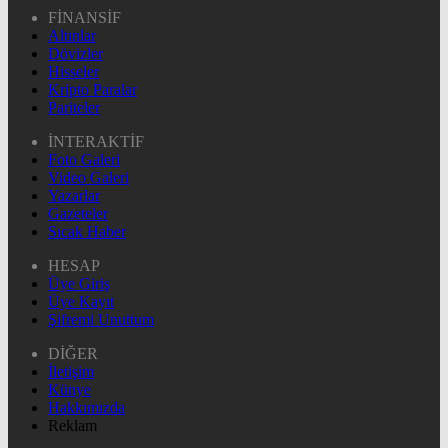
FİNANSİF
Altınlar
Dövizler
Hisseler
Kripto Paralar
Pariteler
İNTERAKTİF
Foto Galeri
Video Galeri
Yazarlar
Gazeteler
Sıcak Haber
HESAP
Üye Giriş
Üye Kayıt
Şifremi Unuttum
DİĞER
İletişim
Künye
Hakkımızda
Reklam