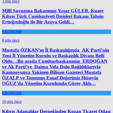
3 gün önce
Millî Savunma Bakanımız Yaşar GÜLER, Kuzey
Kıbrıs Türk Cumhuriyeti Dışişleri Bakanı Tahsin
Ertuğruloğlu ile Bir Araya Geldi…
EKONOMİ
8 gün önce
Mustafa ÖZKAN’ın İl Başkanlığında AK Parti’nin
Yeni İl Yönetim Kurulu ve Başkanlık Divanı Belli
Oldu…Bu arada Cumhurbaşkanımız ERDOĞAN
ve Ak Parti’ye Daima Vefa Dolu Bağlılıklarıyla
Kamuoyunca Yakinen Bilinen Gazeteci Mustafa
ÖZALP ve Tanınmış Esnaf Değerimiz Hüseyin
OĞUZ’da Yönetim Kurulunda Görev Aldı…
EKONOMİ
10 gün önce
Kıbrıs Adanalılar Derneğinden Kozan Ticaret Odası