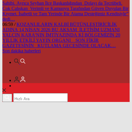
Sahibi. Ayrıca Seyhan İlçe Başkanlığından Dolayı da Tecrübeli.
Çok Çalışkan Verimli ve Kamuoyu Tarafından Güven Duyulan Bir
Kıymet. İsabetli ve Tam Yerinde Bir Atama Desteğimiz Kendisiyle”
dedi…
06:59
/
KOZANLILARIN KALBİ BÜTÜNLEŞTİRİCİLİK
ADINA 14 NİSAN 2026 BU AKŞAM İLETİŞİM UZMANI
YALÇIN KARA’NIN İMTİYAZINDA Kİ BÖLGEMİZİN 20
YILLIK ETKİLİ YAYIN ORGANI SON FİKİR
GAZETESİNİN KUTLAMA GECESİNDE OLACAK…
Son dakika
haberleri