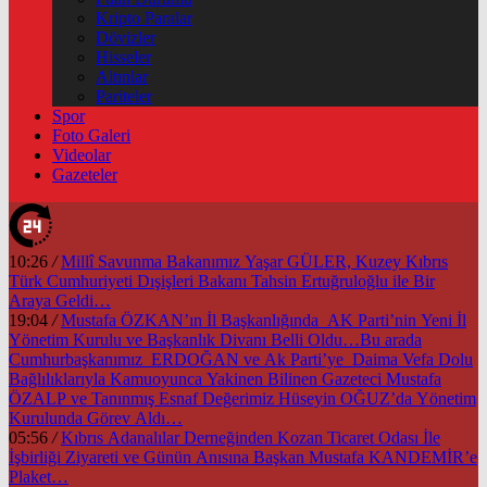
Kripto Paralar
Dövizler
Hisseler
Altınlar
Pariteler
Spor
Foto Galeri
Videolar
Gazeteler
10:26
/
Millî Savunma Bakanımız Yaşar GÜLER, Kuzey Kıbrıs
Türk Cumhuriyeti Dışişleri Bakanı Tahsin Ertuğruloğlu ile Bir
Araya Geldi…
19:04
/
Mustafa ÖZKAN’ın İl Başkanlığında AK Parti’nin Yeni İl
Yönetim Kurulu ve Başkanlık Divanı Belli Oldu…Bu arada
Cumhurbaşkanımız ERDOĞAN ve Ak Parti’ye Daima Vefa Dolu
Bağlılıklarıyla Kamuoyunca Yakinen Bilinen Gazeteci Mustafa
ÖZALP ve Tanınmış Esnaf Değerimiz Hüseyin OĞUZ’da Yönetim
Kurulunda Görev Aldı…
05:56
/
Kıbrıs Adanalılar Derneğinden Kozan Ticaret Odası İle
İşbirliği Ziyareti ve Günün Anısına Başkan Mustafa KANDEMİR’e
Plaket…