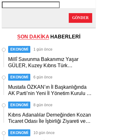
GÖNDER
SON DAKİKA
HABERLERİ
EKONOMİ
1 gün önce
Millî Savunma Bakanımız Yaşar
GÜLER, Kuzey Kıbrıs Türk
Cumhuriyeti Dışişleri Bakanı Tahsin
EKONOMİ
6 gün önce
Ertuğruloğlu ile Bir Araya Geldi…
Mustafa ÖZKAN’ın İl Başkanlığında
AK Parti’nin Yeni İl Yönetim Kurulu ve
Başkanlık Divanı Belli Oldu…Bu
EKONOMİ
8 gün önce
arada Cumhurbaşkanımız
ERDOĞAN ve Ak Parti’ye Daima
Kıbrıs Adanalılar Derneğinden Kozan
Vefa Dolu Bağlılıklarıyla Kamuoyunca
Ticaret Odası İle İşbirliği Ziyareti ve
Yakinen Bilinen Gazeteci Mustafa
Günün Anısına Başkan Mustafa
ÖZALP ve Tanınmış Esnaf Değerimiz
EKONOMİ
10 gün önce
KANDEMİR’e Plaket…
Hüseyin OĞUZ’da Yönetim