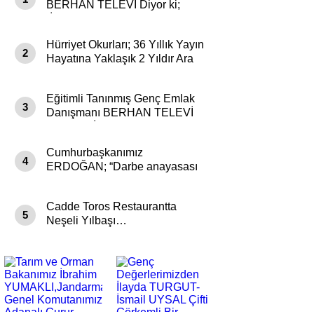
BERHAN TELEVİ Diyor ki;
”İnşaat ve Emlak Sektörünün
Gözde Adresi Gökhan Alıç
Hürriyet Okurları; 36 Yıllık Yayın
İnşaat Emlak” Seçkin
2
Hayatına Yaklaşık 2 Yıldır Ara
Müşterilerimizin Hizmetinde.
Verilen “Hürriyet Çukurova-
Bizleri Aramanız Sizler
GAP” Ekinin Yeniden
Ulaşmamız demek…”
Eğitimli Tanınmış Genç Emlak
Yayınlanması İçin İvedilikle
3
Danışmanı BERHAN TELEVİ
DESTEK Bekliyor. “Hürriyet
Diyor ki; ”İnşaat ve Emlak
Çukurova” Yeniden
Sektörünün Gözde Adresi
Yayınlanmalı… (3)
Cumhurbaşkanımız
Gökhan Alıç İnşaat Emlak” Siz
4
ERDOĞAN; “Darbe anayasası
Değerli Velinimetimiz
utancından bu milleti mutlaka
Müşterilerinin Daima
kurtaracağız”
Hizmetinde. Bizleri Aramanız
Cadde Toros Restaurantta
Sizler Aydınlatmamız demektir
5
Neşeli Yılbaşı…
…”