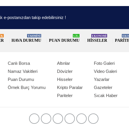
k e-postanızdan takip edebilirsiniz !
ÜK
TAHMİNİ
LİG
EKONOMİ
EKO
ER
HAVA DURUMU
PUAN DURUMU
HISSELER
PARIT
Canlı Borsa
Altınlar
Foto Galeri
Namaz Vakitleri
Dövizler
Video Galeri
Puan Durumu
Hisseler
Yazarlar
Örnek Burç Yorumu
Kripto Paralar
Gazeteler
Pariteler
Sıcak Haber