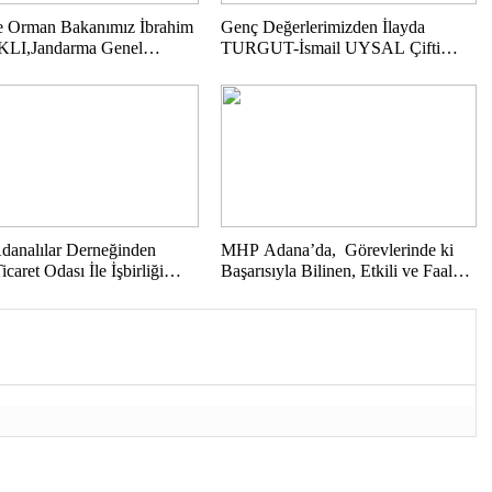
e Orman Bakanımız İbrahim
Genç Değerlerimizden İlayda
I,Jandarma Genel
TURGUT-İsmail UYSAL Çifti
ımız Adanalı Gurur
Görkemli Bir Törenle Nişanlandı…
mız Orgeneral Ali
ÇI Paşamız ve Adana
z Mustafa YAVUZ’un
Dikkatleri Başta Olmak
; KOZAN GAZİKÖY’DEN
 DEĞER “TÜRKEŞ
A”DAN KAMUOYUNA
IYLA…
Adanalılar Derneğinden
MHP Adana’da, Görevlerinde ki
caret Odası İle İşbirliği
Başarısıyla Bilinen, Etkili ve Faal
i ve Günün Anısına Başkan
Çalışmalarıyla Toplumla
a KANDEMİR’e Plaket…
Kucaklaşan, Ülküsüne Ve
Teşkilatına Bağlı Bir Başarılı
Siyasetçi Mehmet ŞAHİN…