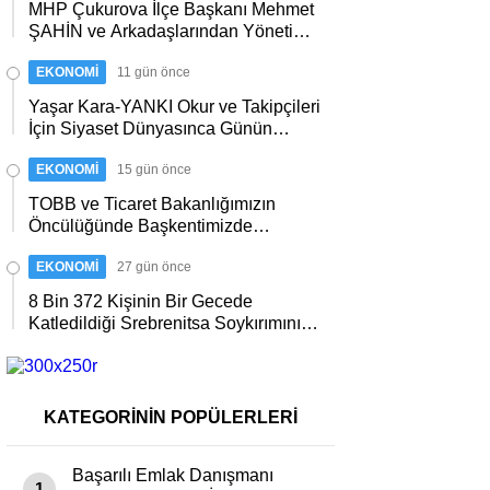
MHP Çukurova İlçe Başkanı Mehmet
Kurulunda Görev Aldı…
ŞAHİN ve Arkadaşlarından Yönetim
Kurulu Üyesi İbrahim Odabaşı’na
EKONOMİ
11 gün önce
Geçmiş olsun Ziyareti Morali…
Yaşar Kara-YANKI Okur ve Takipçileri
İçin Siyaset Dünyasınca Günün
Merakını (1) Ayrıcalıklı Haber Portalı
EKONOMİ
15 gün önce
www.yasarkara.com.tr ‘de Yayımlıyı
yor; Başkan Mustafa ÖZKAN’ın
TOBB ve Ticaret Bakanlığımızın
Yönetim Kurulu Ne Zaman
Öncülüğünde Başkentimizde
Tamamlanıp Onay Sonrası
Düzenlenen Bu Önemli Ekonomik
Kamuoyuna Açıklanacak…
EKONOMİ
27 gün önce
Gelişmelerle İlgili Önemli Toplantıya
Adana’dan Mustafa KANDEMİR’de
8 Bin 372 Kişinin Bir Gecede
Davetli Olarak Katıldı…
Katledildiği Srebrenitsa Soykırımının
31.Yılında, Cumhurbaşkanımız
ERDOĞAN’ın Duyarlı Paylaşımı
“Srebrenitsa’yı asla unutmayacağız.”
KATEGORİNİN POPÜLERLERİ
Başarılı Emlak Danışmanı
1