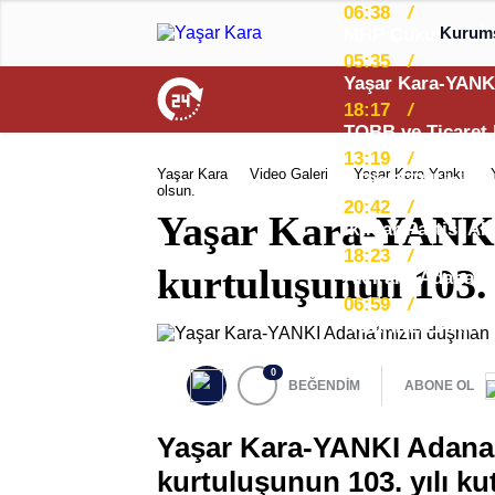
06:38
/
Kurum
05:35
/
18:17
/
13:19
/
Yaşar Kara
Video Galeri
Yaşar Kara Yankı
olsun.
20:42
/
Yaşar Kara-YANKI
18:23
/
kurtuluşunun 103. y
06:59
/
0
BEĞENDİM
ABONE OL
Yaşar Kara-YANKI Adana
kurtuluşunun 103. yılı ku