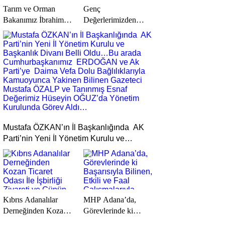
Tarım ve Orman
Genç
Bakanımız İbrahim
Değerlerimizden
YUMAKLI,Jandarma
İlayda TURGUT-
Genel Komutanımız
İsmail UYSAL Çifti
Adanalı Gurur
Görkemli Bir Törenle
Kaynağımız
Nişanlandı…
Orgeneral Ali
ÇARDAKÇI
Paşamız ve Adana
Valimiz Mustafa
YAVUZ’un Önemle
Mustafa ÖZKAN’ın İl Başkanlığında AK
Dikkatleri Başta
Parti’nin Yeni İl Yönetim Kurulu ve
Olmak Üzere;
Başkanlık Divanı Belli Oldu…Bu arada
KOZAN
Cumhurbaşkanımız ERDOĞAN ve Ak
GAZİKÖY’DEN
Parti’ye Daima Vefa Dolu Bağlılıklarıyla
ETKİN DEĞER
Kamuoyunca Yakinen Bilinen Gazeteci
“TÜRKEŞ
Mustafa ÖZALP ve Tanınmış Esnaf
MANGA”DAN
Kıbrıs Adanalılar
MHP Adana’da,
Değerimiz Hüseyin OĞUZ’da Yönetim
KAMUOYUNA
Derneğinden Kozan
Görevlerinde ki
Kurulunda Görev Aldı…
SAYGIYLA…
Ticaret Odası İle
Başarısıyla Bilinen,