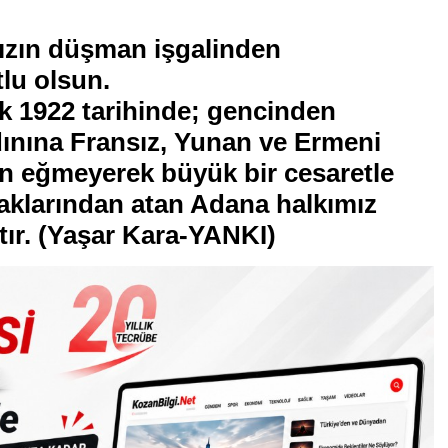
ızın düşman işgalinden
tlu olsun.
k 1922 tarihinde; gencinden
dınına Fransız, Yunan ve Ermeni
un eğmeyerek büyük bir cesaretle
raklarından atan Adana halkımız
tır. (Yaşar Kara-YANKI)