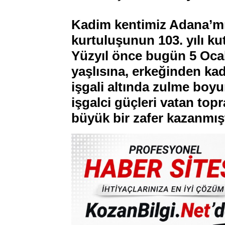
Kadim kentimiz Adana’m
kurtuluşunun 103. yılı ku
Yüzyıl önce bugün 5 Oca
yaşlısına, erkeğinden ka
işgali altında zulme boy
işgalci güçleri vatan top
büyük bir zafer kazanmış