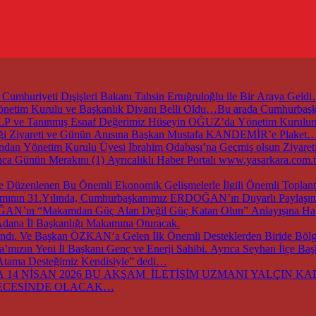
mhuriyeti Dışişleri Bakanı Tahsin Ertuğruloğlu ile Bir Araya Geld
 Yönetim Kurulu ve Başkanlık Divanı Belli Oldu…Bu arada Cumhur
ZALP ve Tanınmış Esnaf Değerimiz Hüseyin OĞUZ’da Yönetim Kurul
irliği Ziyareti ve Günün Anısına Başkan Mustafa KANDEMİR’e Plaket
an Yönetim Kurulu Üyesi İbrahim Odabaşı’na Geçmiş olsun Ziyaret
nca Günün Merakını (1) Ayrıcalıklı Haber Portalı www.yasarkara.co
ırımının 31.Yılında, Cumhurbaşkanımız ERDOĞAN’ın Duyarlı Paylaşımı
DOĞAN’ın “Makamdan Güç Alan Değil Güç Katan Olun” Anlayışına Hak
dana İl Başkanlığı Makamına Oturacak.
dı. Ve Başkan ÖZKAN’a Gelen İlk Önemli Desteklerden Biride Bölge
ızın Yeni İl Başkanı Genç ve Enerji Sahibi. Ayrıca Seyhan İlçe Ba
 Atama Desteğimiz Kendisiyle” dedi…
14 NİSAN 2026 BU AKŞAM İLETİŞİM UZMANI YALÇIN KARA
GECESİNDE OLACAK…