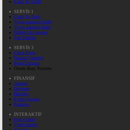
Canlı Tv Light
SERVİS 1
Canlı Tv Dark
Yayın Akışları Light
Yayın Akışları Dark
Nöbetçi Eczaneler
Son Dakika
SERVİS 3
Canlı Borsa
Namaz Vakitleri
Puan Durumu
Örnek Burç Yorumu
FİNANSİF
Altınlar
Dövizler
Hisseler
Kripto Paralar
Pariteler
İNTERAKTİF
Foto Galeri
Video Galeri
Yazarlar