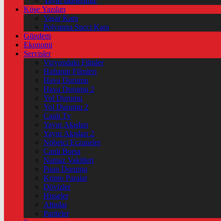
Yayın İlkelerimiz
Köşe Yazıları
Yaşar Kara
Polyanna Succi Kara
Gündem
Ekonomi
Servisler
Vizyondaki Filmler
Haftanin Filmleri
Hava Durumu
Hava Durumu 2
Yol Durumu
Yol Durumu 2
Canlı Tv
Yayın Akışları
Yayın Akışları 2
Nöbetçi Eczaneler
Canlı Borsa
Namaz Vakitleri
Puan Durumu
Kripto Paralar
Dövizler
Hisseler
Altınlar
Pariteler