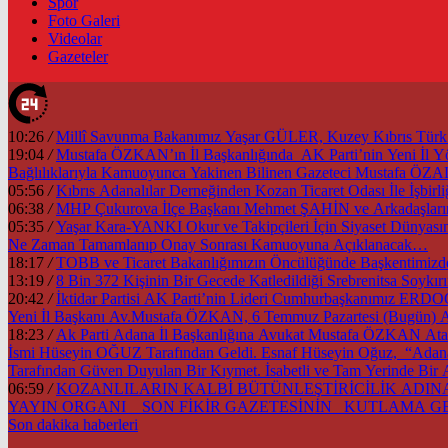
Spor
Foto Galeri
Videolar
Gazeteler
10:26
/
Millî Savunma Bakanımız Yaşar GÜLER, Kuzey Kıbrıs Türk Cu
19:04
/
Mustafa ÖZKAN’ın İl Başkanlığında AK Parti’nin Yeni İl
Bağlılıklarıyla Kamuoyunca Yakinen Bilinen Gazeteci Mustafa Ö
05:56
/
Kıbrıs Adanalılar Derneğinden Kozan Ticaret Odası İle İşb
06:38
/
MHP Çukurova İlçe Başkanı Mehmet ŞAHİN ve Arkadaşlarınd
05:35
/
Yaşar Kara-YANKI Okur ve Takipçileri İçin Siyaset Dünyası
Ne Zaman Tamamlanıp Onay Sonrası Kamuoyuna Açıklanacak…
18:17
/
13:19
/
8 Bin 372 Kişinin Bir Gecede Katledildiği Srebrenitsa Soyk
20:42
/
İktidar Partisi AK Parti’nin Lideri Cumhurbaşkanımız ER
Yeni İl Başkanı Av.Mustafa ÖZKAN, 6 Temmuz Pazartesi (Bugün) A
18:23
/
Ak Parti Adana İl Başkanlığına Avukat Mustafa ÖZKAN Atan
İsmi Hüseyin OĞUZ Tarafından Geldi. Esnaf Hüseyin Oğuz, “Adana’m
Tarafından Güven Duyulan Bir Kıymet. İsabetli ve Tam Yerinde Bir
06:59
/
KOZANLILARIN KALBİ BÜTÜNLEŞTİRİCİLİK ADINA 
YAYIN ORGANI SON FİKİR GAZETESİNİN KUTLAMA 
Son dakika
haberleri