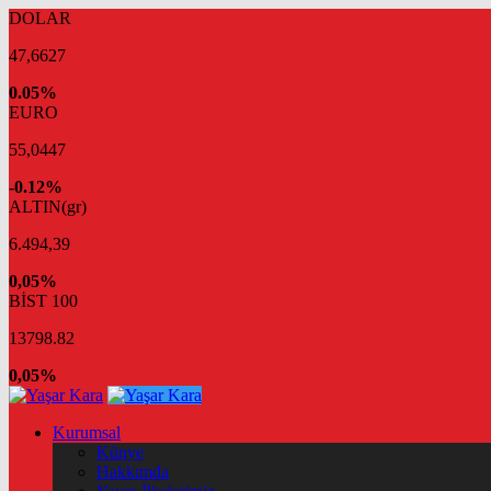
DOLAR
47,6627
0.05%
EURO
55,0447
-0.12%
ALTIN(gr)
6.494,39
0,05%
BİST 100
13798.82
0,05%
Kurumsal
Künye
Hakkımda