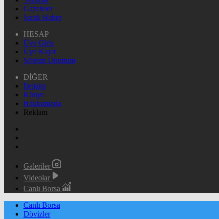
Gazeteler
Sıcak Haber
HESAP
Üye Giriş
Üye Kayıt
Şifremi Unuttum
DİĞER
İletişim
Künye
Hakkımızda
Reklam
Galeriler
Videolar
Canlı Borsa
Canlı Borsa
Dövizler