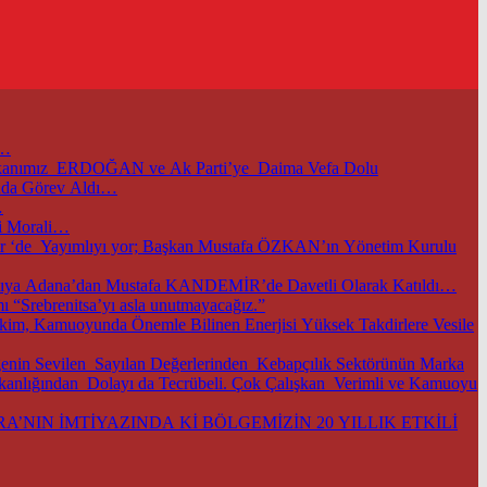
i…
başkanımız ERDOĞAN ve Ak Parti’ye Daima Vefa Dolu
unda Görev Aldı…
…
i Morali…
m.tr ‘de Yayımlıyı yor; Başkan Mustafa ÖZKAN’ın Yönetim Kurulu
TOBB ve Ticaret Bakanlığımızın Öncülüğünde Başkentimizde Düzenlenen Bu Önemli Ekonomik Gelişmelerle İlgili Önemli Toplantıya Adana’dan Mustafa KANDEMİR’de Davetli Olarak Katıldı…
 “Srebrenitsa’yı asla unutmayacağız.”
im, Kamuoyunda Önemle Bilinen Enerjisi Yüksek Takdirlere Vesile
nin Sevilen Sayılan Değerlerinden Kebapçılık Sektörünün Marka
şkanlığından Dolayı da Tecrübeli. Çok Çalışkan Verimli ve Kamuoyu
’NIN İMTİYAZINDA Kİ BÖLGEMİZİN 20 YILLIK ETKİLİ