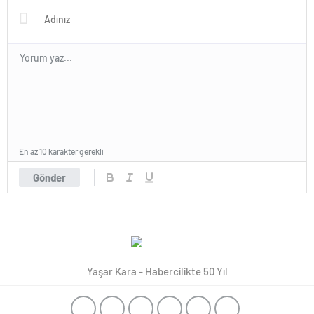
Mustafa KANDEMİR’e Plaket…
Teşkilatına Bağlı Bir Başarılı
Siyasetçi Mehmet ŞAHİN…
En az 10 karakter gerekli
Gönder
Yaşar Kara - Habercilikte 50 Yıl