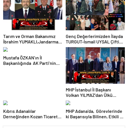
Tarım ve Orman Bakanımız
Genç Değerlerimizden İlayda
İbrahim YUMAKLI,Jandarma
TURGUT-İsmail UYSAL Çifti
Genel Komutanımız Adanalı
Görkemli Bir Törenle
Gurur Kaynağımız Orgeneral
Nişanlandı…
Mustafa ÖZKAN’ın İl
Ali ÇARDAKÇI Paşamız ve
Başkanlığında AK Parti’nin
Adana Valimiz Mustafa
Yeni İl Yönetim Kurulu ve
YAVUZ’un Önemle Dikkatleri
Başkanlık Divanı Belli Oldu…
Başta Olmak Üzere; KOZAN
Bu arada Cumhurbaşkanımız
GAZİKÖY’DEN ETKİN DEĞER
ERDOĞAN ve Ak Parti’ye
“TÜRKEŞ MANGA”DAN
MHP İstanbul İl Başkanı
Daima Vefa Dolu
KAMUOYUNA SAYGIYLA…
Volkan YILMAZ’dan Ülkü
Bağlılıklarıyla Kamuoyunca
Ocakları Eğitim ve Kültür
Yakinen Bilinen Gazeteci
Vakfı’nın İl Başkanı Alparslan
Mustafa ÖZALP ve Tanınmış
Kıbrıs Adanalılar
MHP Adana’da, Görevlerinde
DOĞAN’a Ziyaret…
Esnaf Değerimiz Hüseyin
Derneğinden Kozan Ticaret
ki Başarısıyla Bilinen, Etkili ve
OĞUZ’da Yönetim Kurulunda
Odası İle İşbirliği Ziyareti ve
Faal Çalışmalarıyla Toplumla
Görev Aldı…
Günün Anısına Başkan
Kucaklaşan, Ülküsüne Ve