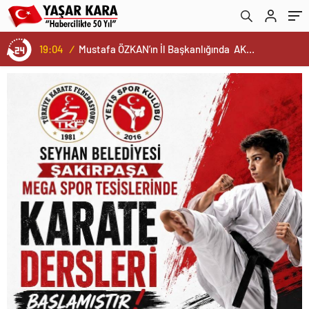
19:04
/
Mustafa ÖZKAN’ın İl Başkanlığında AK Parti’nin Yeni İl Yönetim Kurulu ve Başkanlık Divanı Belli Oldu…Bu arada Cumhurbaşkanımız ERDOĞAN ve Ak Parti’ye Daima Vefa Dolu Bağlılıklarıyla Kamuoyunca Yakinen Bilinen Gazeteci Mustafa ÖZALP ve Tanınmış Esnaf Değerimiz Hüseyin OĞUZ’da Yönetim Kurulunda Görev Aldı…