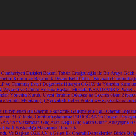
mhuriyeti Dışişleri Bakanı Tahsin Ertuğruloğlu ile Bir Araya Geld
 Yönetim Kurulu ve Başkanlık Divanı Belli Oldu…Bu arada Cumhur
ZALP ve Tanınmış Esnaf Değerimiz Hüseyin OĞUZ’da Yönetim Kurul
irliği Ziyareti ve Günün Anısına Başkan Mustafa KANDEMİR’e Plaket
an Yönetim Kurulu Üyesi İbrahim Odabaşı’na Geçmiş olsun Ziyaret
nca Günün Merakını (1) Ayrıcalıklı Haber Portalı www.yasarkara.co
ırımının 31.Yılında, Cumhurbaşkanımız ERDOĞAN’ın Duyarlı Paylaşımı
DOĞAN’ın “Makamdan Güç Alan Değil Güç Katan Olun” Anlayışına Hak
dana İl Başkanlığı Makamına Oturacak.
dı. Ve Başkan ÖZKAN’a Gelen İlk Önemli Desteklerden Biride Bölge