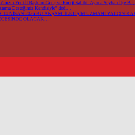
ızın Yeni İl Başkanı Genç ve Enerji Sahibi. Ayrıca Seyhan İlçe Ba
 Atama Desteğimiz Kendisiyle” dedi…
14 NİSAN 2026 BU AKŞAM İLETİŞİM UZMANI YALÇIN KARA
GECESİNDE OLACAK…