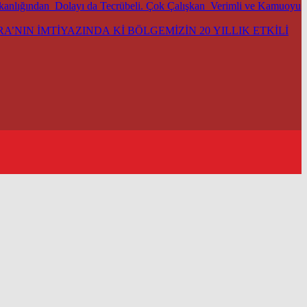
şkanlığından Dolayı da Tecrübeli. Çok Çalışkan Verimli ve Kamuoyu
’NIN İMTİYAZINDA Kİ BÖLGEMİZİN 20 YILLIK ETKİLİ