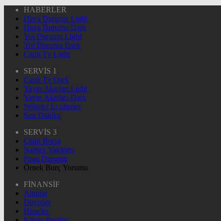
HABERLER
Hava Durumu Light
Hava Durumu Dark
Yol Durumu Light
Yol Durumu Dark
Canlı Tv Light
SERVİS 1
Canlı Tv Dark
Yayın Akışları Light
Yayın Akışları Dark
Nöbetçi Eczaneler
Son Dakika
SERVİS 3
Canlı Borsa
Namaz Vakitleri
Puan Durumu
Örnek Burç Yorumu
FİNANSİF
Altınlar
Dövizler
Hisseler
Kripto Paralar