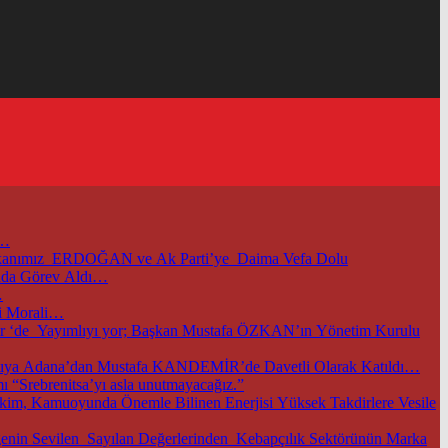
i…
başkanımız ERDOĞAN ve Ak Parti’ye Daima Vefa Dolu
unda Görev Aldı…
…
i Morali…
m.tr ‘de Yayımlıyı yor; Başkan Mustafa ÖZKAN’ın Yönetim Kurulu
TOBB ve Ticaret Bakanlığımızın Öncülüğünde Başkentimizde Düzenlenen Bu Önemli Ekonomik Gelişmelerle İlgili Önemli Toplantıya Adana’dan Mustafa KANDEMİR’de Davetli Olarak Katıldı…
 “Srebrenitsa’yı asla unutmayacağız.”
im, Kamuoyunda Önemle Bilinen Enerjisi Yüksek Takdirlere Vesile
nin Sevilen Sayılan Değerlerinden Kebapçılık Sektörünün Marka