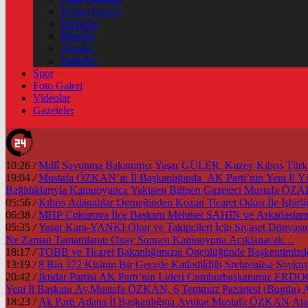
Kripto Paralar
Dövizler
Hisseler
Altınlar
Pariteler
Spor
Foto Galeri
Videolar
Gazeteler
10:26
/
Millî Savunma Bakanımız Yaşar GÜLER, Kuzey Kıbrıs Türk Cu
19:04
/
Mustafa ÖZKAN’ın İl Başkanlığında AK Parti’nin Yeni İl
Bağlılıklarıyla Kamuoyunca Yakinen Bilinen Gazeteci Mustafa Ö
05:56
/
Kıbrıs Adanalılar Derneğinden Kozan Ticaret Odası İle İşb
06:38
/
MHP Çukurova İlçe Başkanı Mehmet ŞAHİN ve Arkadaşlarınd
05:35
/
Yaşar Kara-YANKI Okur ve Takipçileri İçin Siyaset Dünyası
Ne Zaman Tamamlanıp Onay Sonrası Kamuoyuna Açıklanacak…
18:17
/
13:19
/
8 Bin 372 Kişinin Bir Gecede Katledildiği Srebrenitsa Soyk
20:42
/
İktidar Partisi AK Parti’nin Lideri Cumhurbaşkanımız ER
Yeni İl Başkanı Av.Mustafa ÖZKAN, 6 Temmuz Pazartesi (Bugün) A
18:23
/
Ak Parti Adana İl Başkanlığına Avukat Mustafa ÖZKAN Atan