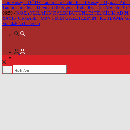
İsmi Hüseyin OĞUZ Tarafından Geldi. Esnaf Hüseyin Oğuz, “Adana’m
Tarafından Güven Duyulan Bir Kıymet. İsabetli ve Tam Yerinde Bir
06:59
/
KOZANLILARIN KALBİ BÜTÜNLEŞTİRİCİLİK ADINA 
YAYIN ORGANI SON FİKİR GAZETESİNİN KUTLAMA 
Son dakika
haberleri