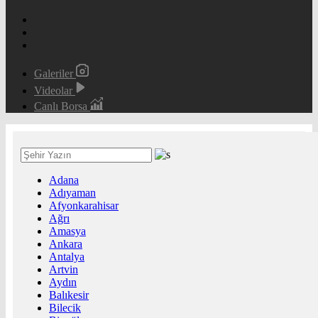
Galeriler
Videolar
Canlı Borsa
Adana
Adıyaman
Afyonkarahisar
Ağrı
Amasya
Ankara
Antalya
Artvin
Aydın
Balıkesir
Bilecik