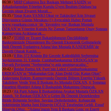
06:38
/
MHP Çukurova İlçe Başkanı Mehmet ŞAHİN ve
Arkadaşlarından Yönetim Kurulu Üyesi İbrahim Odabaşı’na
Geçmiş olsun Ziyareti Morali…
05:35
/
Yaşar Kara-YANKI Okur ve Takipçileri İçin Siyaset
Dünyasınca Günün Merakını (1) Ayrıcalıklı Haber Portalı
www.yasarkara.com.tr ‘de Yayımlıyı yor; Başkan Mustafa
ÖZKAN’ın Yönetim Kurulu Ne Zaman Tamamlanıp Onay Sonrası
Kamuoyuna Açıklanacak…
18:17
/
TOBB ve Ticaret Bakanlığımızın Öncülüğünde
Başkentimizde Düzenlenen Bu Önemli Ekonomik Gelişmelerle
İlgili Önemli Toplantıya Adana’dan Mustafa KANDEMİR’de
Davetli Olarak Katıldı…
13:19
/
8 Bin 372 Kişinin Bir Gecede Katledildiği Srebrenitsa
Soykırımının 31.Yılında, Cumhurbaşkanımız ERDOĞAN’ın
Duyarlı Paylaşımı “Srebrenitsa’yı asla unutmayacağız.”
20:42
/
İktidar Partisi AK Parti’nin Lideri Cumhurbaşkanımız
ERDOĞAN’ın “Makamdan Güç Alan Değil Güç Katan Olun”
Anlayışına Hakim, Kamuoyunda Önemle Bilinen Enerjisi Yüksek
Takdirlere Vesile Yeni İl Başkanı Av.Mustafa ÖZKAN, 6 Temmuz
Pazartesi (Bugün) Adana İl Başkanlığı Makamına Oturacak.
18:23
/
Ak Parti Adana İl Başkanlığına Avukat Mustafa ÖZKAN
Atandı. Ve Başkan ÖZKAN’a Gelen İlk Önemli Desteklerden
Biride Bölgenin Sevilen Sayılan Değerlerinden Kebapçılık
Sektörünün Marka İsmi Hüseyin OĞUZ Tarafından Geldi. Esnaf
Hüseyin Oğuz, “Adana’mızın Yeni İl Başkanı Genç ve Enerji