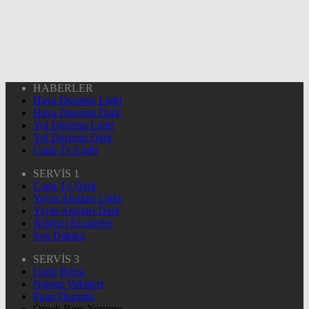
HABERLER
Hava Durumu Light
Hava Durumu Dark
Yol Durumu Light
Yol Durumu Dark
Canlı Tv Light
SERVİS 1
Canlı Tv Dark
Yayın Akışları Light
Yayın Akışları Dark
Nöbetçi Eczaneler
Son Dakika
SERVİS 3
Canlı Borsa
Namaz Vakitleri
Puan Durumu
Örnek Burç Yorumu