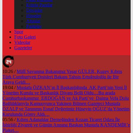
Kripto Paralar
Dövizler
Hisseler
Altınlar
Pariteler
Spor
Foto Galeri
Videolar
Gazeteler
10:26
/
Millî Savunma Bakanımız Yaşar GÜLER, Kuzey Kıbrıs
Türk Cumhuriyeti Dışişleri Bakanı Tahsin Ertuğruloğlu ile Bir
Araya Geldi…
19:04
/
Mustafa ÖZKAN’ın İl Başkanlığında AK Parti’nin Yeni İl
Yönetim Kurulu ve Başkanlık Divanı Belli Oldu…Bu arada
Cumhurbaşkanımız ERDOĞAN ve Ak Parti’ye Daima Vefa Dolu
Bağlılıklarıyla Kamuoyunca Yakinen Bilinen Gazeteci Mustafa
ÖZALP ve Tanınmış Esnaf Değerimiz Hüseyin OĞUZ’da Yönetim
Kurulunda Görev Aldı…
05:56
/
Kıbrıs Adanalılar Derneğinden Kozan Ticaret Odası İle
İşbirliği Ziyareti ve Günün Anısına Başkan Mustafa KANDEMİR’e
Plaket…