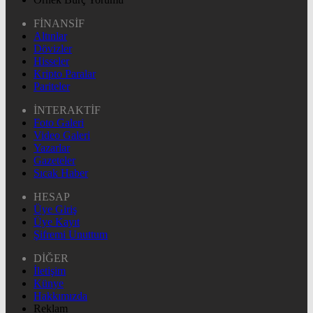
FİNANSİF
Altınlar
Dövizler
Hisseler
Kripto Paralar
Pariteler
İNTERAKTİF
Foto Galeri
Video Galeri
Yazarlar
Gazeteler
Sıcak Haber
HESAP
Üye Giriş
Üye Kayıt
Şifremi Unuttum
DİĞER
İletişim
Künye
Hakkımızda
Reklam