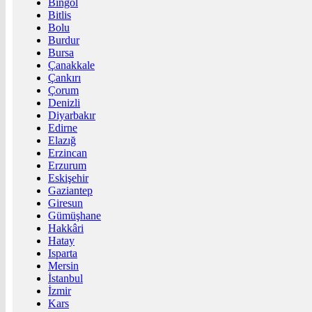
Bingöl
Bitlis
Bolu
Burdur
Bursa
Çanakkale
Çankırı
Çorum
Denizli
Diyarbakır
Edirne
Elazığ
Erzincan
Erzurum
Eskişehir
Gaziantep
Giresun
Gümüşhane
Hakkâri
Hatay
Isparta
Mersin
İstanbul
İzmir
Kars