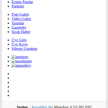
Kripto Paralar
Pariteler
Foto Galeri
Video Galeri
Yazarlar
Gazeteler
Sıcak Haber
Üye Giriş
Üye Kayıt
Şifremi Unuttum
Yazılım:
- KozanBilgi.Net
WhatsApp: 0 531 891 0702