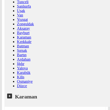
Tunceli
Şanlıurfa
Uşak
Van
Yozgat
Zonguldak
Aksaray
Bayburt
Karaman
Kırıkkale
Batman
Şırnak
Bartın
Ardahan
Iğdır
Yalova
Karabük
Kilis
Osmaniye
Düzce
Karaman