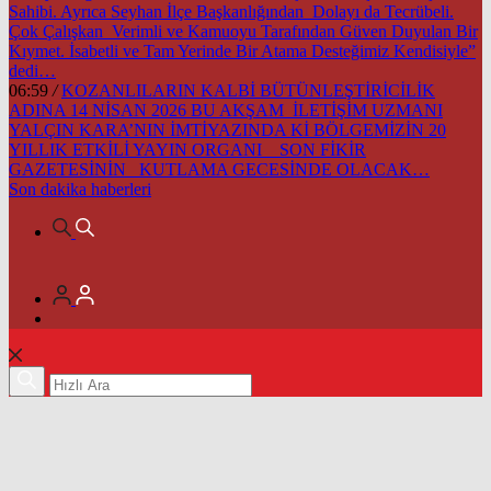
Sahibi. Ayrıca Seyhan İlçe Başkanlığından Dolayı da Tecrübeli.
Çok Çalışkan Verimli ve Kamuoyu Tarafından Güven Duyulan Bir
Kıymet. İsabetli ve Tam Yerinde Bir Atama Desteğimiz Kendisiyle”
dedi…
06:59
/
KOZANLILARIN KALBİ BÜTÜNLEŞTİRİCİLİK
ADINA 14 NİSAN 2026 BU AKŞAM İLETİŞİM UZMANI
YALÇIN KARA’NIN İMTİYAZINDA Kİ BÖLGEMİZİN 20
YILLIK ETKİLİ YAYIN ORGANI SON FİKİR
GAZETESİNİN KUTLAMA GECESİNDE OLACAK…
Son dakika
haberleri