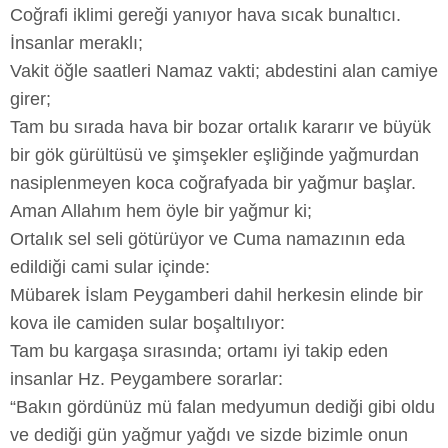
Coğrafi iklimi gereği yanıyor hava sıcak bunaltıcı.
İnsanlar meraklı;
Vakit öğle saatleri Namaz vakti; abdestini alan camiye
girer;
Tam bu sırada hava bir bozar ortalık kararır ve büyük
bir gök gürültüsü ve şimşekler eşliğinde yağmurdan
nasiplenmeyen koca coğrafyada bir yağmur başlar.
Aman Allahım hem öyle bir yağmur ki;
Ortalık sel seli götürüyor ve Cuma namazının eda
edildiği cami sular içinde:
Mübarek İslam Peygamberi dahil herkesin elinde bir
kova ile camiden sular boşaltılıyor:
Tam bu kargaşa sırasında; ortamı iyi takip eden
insanlar Hz. Peygambere sorarlar:
“Bakın gördünüz mü falan medyumun dediği gibi oldu
ve dediği gün yağmur yağdı ve sizde bizimle onun