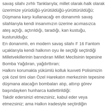
savaş silahı zırhlı Tanklarıyla; millet olarak-halk olarak
üzerimize yürüdüğü-yürütüldüğü-yürüttürüldüğü;
Düşmana karşı kullanacağı en donanımlı savaş
silahlarıyla kendi insanımızın üzerine acımasızca
ateş açtığı, açtırıldığı, taradığı, kan kustuğu,
kusturulduğu;
En donanımlı, en modern savaş silahı F 16 Fantom
uçaklarıyla kendi halkının oyu ile seçtiği seçtirdiği
Milletvekillerinin barındıran Millet Meclisinin tepesine
Bomba Yağdıran, yağdırttıran;
Halkını korumakla yükümlü kolluk kuvveti Polisimizin
çok özel timi olan Özel Harekatın merkezinin tepesine
düşmana atacağın bombaları atıp, attırıp görev
başındayken hunharca katlettirildiği:
Takdir edersinizi etmezsiniz, kabul eder veya
etmezsiniz; ama Halkın iradesiyle seçtirdiğin