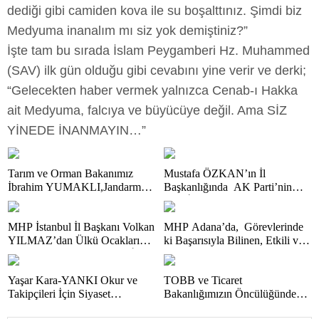
dediği gibi camiden kova ile su boşalttınız. Şimdi biz
Medyuma inanalım mı siz yok demiştiniz?”
İşte tam bu sırada İslam Peygamberi Hz. Muhammed
(SAV) ilk gün olduğu gibi cevabını yine verir ve derki;
“Gelecekten haber vermek yalnızca Cenab-ı Hakka
ait Medyuma, falcıya ve büyücüye değil. Ama SİZ
YİNEDE İNANMAYIN…”
Tarım ve Orman Bakanımız
Mustafa ÖZKAN’ın İl
İbrahim YUMAKLI,Jandarma
Başkanlığında AK Parti’nin
Genel Komutanımız Adanalı
Yeni İl Yönetim Kurulu ve
Gurur Kaynağımız Orgeneral
Başkanlık Divanı Belli Oldu…
MHP İstanbul İl Başkanı Volkan
MHP Adana’da, Görevlerinde
Ali ÇARDAKÇI Paşamız ve
Bu arada Cumhurbaşkanımız
YILMAZ’dan Ülkü Ocakları
ki Başarısıyla Bilinen, Etkili ve
Adana Valimiz Mustafa
ERDOĞAN ve Ak Parti’ye
Eğitim ve Kültür Vakfı’nın İl
Faal Çalışmalarıyla Toplumla
YAVUZ’un Önemle Dikkatleri
Daima Vefa Dolu Bağlılıklarıyla
Başkanı Alparslan DOĞAN’a
Kucaklaşan, Ülküsüne Ve
Başta Olmak Üzere; KOZAN
Kamuoyunca Yakinen Bilinen
Yaşar Kara-YANKI Okur ve
TOBB ve Ticaret
Ziyaret…
Teşkilatına Bağlı Bir Başarılı
GAZİKÖY’DEN ETKİN
Gazeteci Mustafa ÖZALP ve
Takipçileri İçin Siyaset
Bakanlığımızın Öncülüğünde
Siyasetçi Mehmet ŞAHİN…
DEĞER “TÜRKEŞ
Tanınmış Esnaf Değerimiz
Dünyasınca Günün Merakını (1)
Başkentimizde Düzenlenen Bu
MANGA”DAN
Hüseyin OĞUZ’da Yönetim